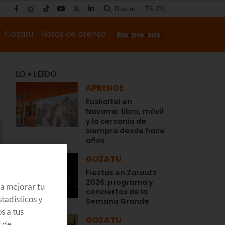
Buscar
ES
EU
Gozatu
Notas de prensa
LO + LEÍDO
APRENDE
Euskaltel en
Navarra: fibra, móvil
y la cercanía de
siempre desde hace
años
GOZATU
Fiestas en Zarautz
2026: programa y
ra mejorar tu
conciertos de la
tadísticos y
Semana Grande
s a tus
GOZATU
s de