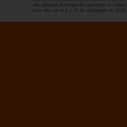
dos primeros domingos de septiembre en Donost
Este año son el 6 y 13 de septiembre de 2026.
contamos los horarios y el programa de la Bandera
la Concha 2026, cómo son las regatas, cuá
surgieron y repasamos los vencedores/as de
competición de traineras más importante de
temporada.n