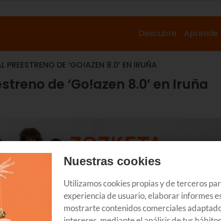
Descubre
Aprende
AL PREESTRENO DE ‘GO!AZEN 8.0’ EN IRUÑA
eestreno de ‘Go!azen 8.0’ en Iruña
Nuestras cookies
Utilizamos cookies propias y de terceros pa
experiencia de usuario, elaborar informes es
mostrarte contenidos comerciales adaptado
intereses, mediante el análisis de tus hábito