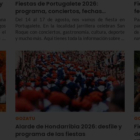
y
Fiestas de Portugalete 2026:
Fi
programa, conciertos, fechas…
f
ana
Del 14 al 17 de agosto, nos vamos de fiesta en
Pa
gos
Portugalete. En la localidad jarrillera celebran San
pa
 el
Roque con conciertos, gastronomía, cultura, deporte
de
 al
y mucho más. Aquí tienes toda la información sobre el
na
programa de fiestas de Portugalete 2026 y también
en
de las prefiestas, que empiezan varios días antes.
enc
GOZATU
G
Alarde de Hondarribia 2026: desfile y
F
programa de las fiestas
d