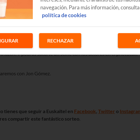
navegación. Para más información, consulta
política de cookies
aventuras de los chicos y chicas de Basakabi?
Sorteamos 1 entrada
IGURAR
RECHAZAR
A
pisodio
en Baluarte el próximo sábado 13
de noviembre.
!azen'. Y podrás sacarte un selfie con los actores en el photocall.
taremos con Jon Gómez.
lo tienes que seguir a Euskaltel en
Facebook
,
Twitter
o
Instagra
res compartir este fantástico sorteo
.