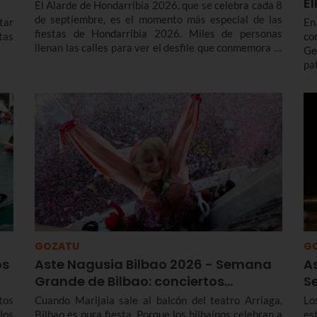
E
El Alarde de Hondarribia 2026, que se celebra cada 8
de septiembre, es el momento más especial de las
tar
En
fiestas de Hondarribia 2026. Miles de personas
stas
co
llenan las calles para ver el desfile que conmemora la
Ge
liberación del asedio francés en 1638 y con el que
pa
cada año renuevan el voto realizado a la Virgen de
in
Guadalupe para agradecerle su ayuda en la victoria.
ca
Te contamos más sobre el origen y el desfile del
El
Alarde de Hondarribia 2026 y el programa de fiestas
de Hondarribia 2026. Toma nota porque las fiestas
son del 4 al 10 de septiembre.
GOZATU
G
os
Aste Nagusia Bilbao 2026 - Semana
A
Grande de Bilbao: conciertos…
S
tos
Cuando Marijaia sale al balcón del teatro Arriaga,
Lo
los
Bilbao es pura fiesta. Porque los bilbaínos celebran a
es