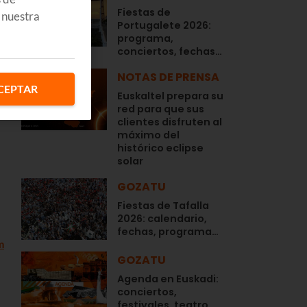
Fiestas de
 nuestra
Portugalete 2026:
programa,
conciertos, fechas…
NOTAS DE PRENSA
CEPTAR
Euskaltel prepara su
red para que sus
clientes disfruten al
máximo del
histórico eclipse
solar
GOZATU
Fiestas de Tafalla
2026: calendario,
fechas, programa…
m
GOZATU
Agenda en Euskadi:
conciertos,
festivales, teatro,