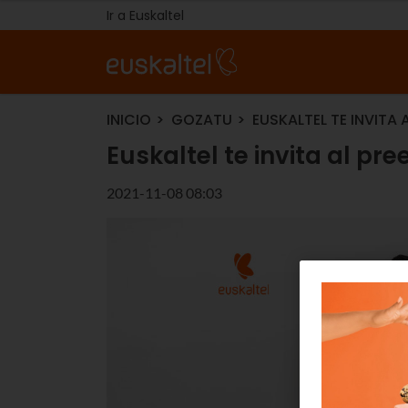
Ir a Euskaltel
INICIO
GOZATU
EUSKALTEL TE INVITA 
Euskaltel te invita al pr
2021-11-08 08:03