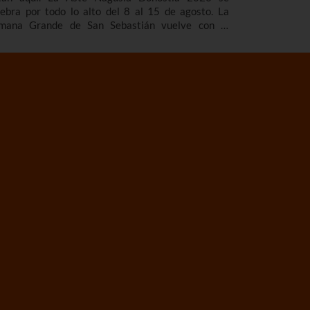
lebra por todo lo alto del 8 al 15 de agosto. La
mana Grande de San Sebastián vuelve con el
adicional cañonazo que marca el inicio de las
estas, los fuegos artificiales que tanto nos gustan,
s gigantes y cabezudos, los toros de fuego, los
ciertos...