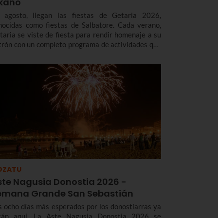
lkano
 agosto, llegan las fiestas de Getaria 2026,
nocidas como fiestas de Salbatore. Cada verano,
taria se viste de fiesta para rendir homenaje a su
trón con un completo programa de actividades que
cluye música, deporte, gastronomía, tradición y,
da cuatro años, un espectacular Desembarco de
kano, que este año será el día 7 de agosto.
OZATU
ste Nagusia Donostia 2026 -
emana Grande San Sebastián
s ocho días más esperados por los donostiarras ya
tán aquí. La Aste Nagusia Donostia 2026 se