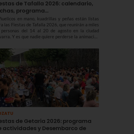
estas de Tafalla 2026: calendario,
echas, programa…
ñuelicos en mano, kuadrillas y peñas están listas
ra las Fiestas de Tafalla 2026, que reunirán a miles
 personas del 14 al 20 de agosto en la ciudad
varra. Y es que nadie quiere perderse la animación
 la calle con los Gigantes, las rondas musicales, los
ierros o la esperada subida a la Salve.
OZATU
iestas de Getaria 2026: programa
e actividades y Desembarco de