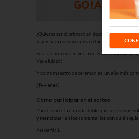
¿Quieres ser el primero en descubrir las nuevas 
CONF
triple
para que disfrutes en familia del primer e
Serás el primero en ver la nueva temporada de 'Go
Vaya lujazo!!
Y como maestro de ceremonias, un año más con
¿Te vienes?
Cómo participar en el sorteo
Para llevarte la entrada doble que sorteamos,
so
y mencionar en los comentarios con quién quie
Así de fácil.