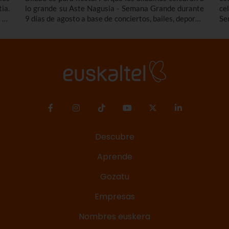
ia.
lo grande su Aste Nagusia - Semana Grande durante
ce
 Te
9 días de agosto a base de conciertos, bailes, deporte,
Se
 de
tradición y mucho más. Entérate de todos los
tr
ndo
conciertos y actividades destacadas del programa de
fi
 la
la Aste Nagusia Bilbao 2026 - Semana Grande de
lo
 la
Bilbao 2026 del 22 al 30 de agosto.
con
Descubre
Aprende
Gozatu
Empresas
Nombres euskera