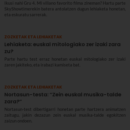
Ikusi nahi Gru 4. Mi villano favorito filma zineman? Hartu parte
SkyShowtimerekin batera antolatzen dugun lehiaketa honetan,
eta eskuratu sarrerak.
ZOZKETAK ETA LEHIAKETAK
Lehiaketa: euskal mitologiako zer izaki zara
zu?
Parte hartu test erraz honetan euskal mitologiako zer izaki
zaren jakiteko, eta irabazi kamiseta bat.
ZOZKETAK ETA LEHIAKETAK
Nortasun-testa: “Zein euskal musika-talde
zara?”
Nortasun-test dibertigarri honetan parte hartzera animatzen
zaitugu, jakin dezazun zein euskal musika-talde egokitzen
zaizun ondoen.