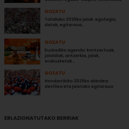
GOZATU
Tafallako 2026ko jaiak: egutegia,
datak, egitaraua...
GOZATU
Euskadiko agenda: kontzertuak,
jaialdiak, antzerkia, jaiak,
erakusketak…
GOZATU
Hondarribiko 2026ko alardea:
desfilea eta jaietako egitaraua
ERLAZIONATUTAKO BERRIAK