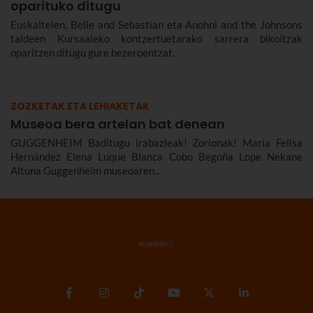
oparituko ditugu
Euskaltelen, Belle and Sebastian eta Anohni and the Johnsons
taldeen Kursaaleko kontzertuetarako sarrera bikoitzak
oparitzen ditugu gure bezeroentzat.
ZOZKETAK ETA LEHIAKETAK
Museoa bera artelan bat denean
GUGGENHEIM Baditugu irabazleak! Zorionak! María Felisa
Hernández Elena Luque Blanca Cobo Begoña Lope Nekane
Altuna Guggenheim museoaren...