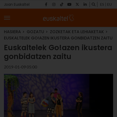
Joan Euskaltel
ES
EU
HASIERA
GOZATU
ZOZKETAK ETA LEHIAKETAK
EUSKALTELEK GO!AZEN IKUSTERA GONBIDATZEN ZAITU
Euskaltelek Go!azen ikustera
gonbidatzen zaitu
2019-01-09 05:00