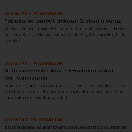
ZOZKETAK ETA LEHIAKETAK
Tribiala: ea zenbat dakizun Euskadiri buruz
Zenbat dakizu Euskadiri buruz? Erakutsi zenbat dakizun
Euskadirekin zerikusia duten hainbat gairi buruzko tribial
honekin.
ZOZKETAK ETA LEHIAKETAK
Nortasun-testa: ikusi zer-nolako euskal
herritarra zaren
Erantzun gure nortasun-testari, ikusi zer-nolako euskal
herritarra zaren, eta irabazi oparitzeko dauzkagun Marea
Laranjako hiru elastikoetako bat
ZOZKETAK ETA LEHIAKETAK
Kursaaleko bi kontzertu hauetarako sarrerak