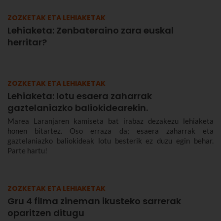
ZOZKETAK ETA LEHIAKETAK
Lehiaketa: Zenbateraino zara euskal
herritar?
ZOZKETAK ETA LEHIAKETAK
Lehiaketa: lotu esaera zaharrak
gaztelaniazko baliokidearekin.
Marea Laranjaren kamiseta bat irabaz dezakezu lehiaketa
honen bitartez. Oso erraza da; esaera zaharrak eta
gaztelaniazko baliokideak lotu besterik ez duzu egin behar.
Parte hartu!
ZOZKETAK ETA LEHIAKETAK
Gru 4 filma zineman ikusteko sarrerak
oparitzen ditugu