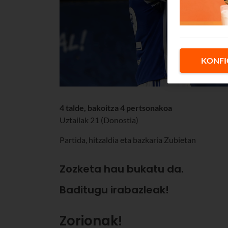
KONFI
4 talde, bakoitza 4 pertsonakoa
Uztailak 21 (Donostia)
Partida, hitzaldia eta bazkaria Zubietan
Zozketa hau bukatu da.
Baditugu irabazleak!
Zorionak!