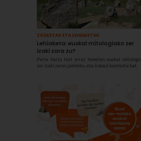
ZOZKETAK ETA LEHIAKETAK
Lehiaketa: euskal mitologiako zer
izaki zara zu?
Parte hartu test erraz honetan euskal mitologi
zer izaki zaren jakiteko, eta irabazi kamiseta bat.