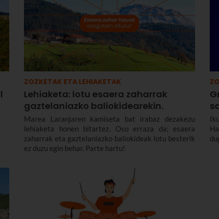
ZOZKETAK ETA LEHIAKETAK
ZO
l
Lehiaketa: lotu esaera zaharrak
G
gaztelaniazko baliokidearekin.
s
Marea Laranjaren kamiseta bat irabaz dezakezu
Ik
lehiaketa honen bitartez. Oso erraza da; esaera
Ha
zaharrak eta gaztelaniazko baliokideak lotu besterik
du
ez duzu egin behar. Parte hartu!