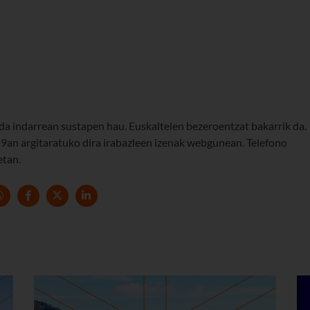
a indarrean sustapen hau. Euskaltelen bezeroentzat bakarrik da.
an argitaratuko dira irabazleen izenak webgunean. Telefono
etan.