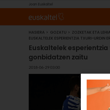
Joan Euskaltel
HASIERA
GOZATU
ZOZKETAK ETA LEHI
EUSKALTELEK ESPERIENTZIA TXURI-URDIN 
Euskaltelek esperientzia
gonbidatzen zaitu
2018-06-29 03:00