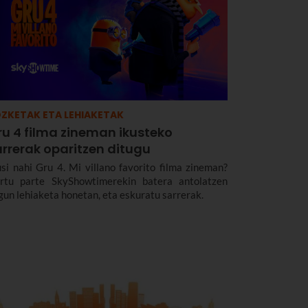
ZKETAK ETA LEHIAKETAK
ru 4 filma zineman ikusteko
arrerak oparitzen ditugu
usi nahi Gru 4. Mi villano favorito filma zineman?
rtu parte SkyShowtimerekin batera antolatzen
gun lehiaketa honetan, eta eskuratu sarrerak.