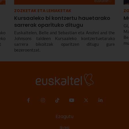
ZOZKETAK ETA LEHIAKETAK
ZO
Kursaaleko bi kontzertu hauetarako
M
sarrerak oparituko ditugu
GU
Ma
ako
Euskaltelen, Belle and Sebastian eta Anohni and the
B
eko
Johnsons taldeen Kursaaleko kontzertuetarako
mu
t
sarrera bikoitzak oparitzen ditugu gure
bezeroentzat.
Ezagutu
Ikasi