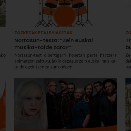
ZOZKETAK ETA LEHIAKETAK
ZO
Nortasun-testa: “Zein euskal
Tr
musika-talde zara?”
b
ako
Nortasun-test dibertigarri honetan parte hartzera
Ze
animatzen zaitugu, jakin dezazun zein euskal musika-
da
talde egokitzen zaizun ondoen.
bu