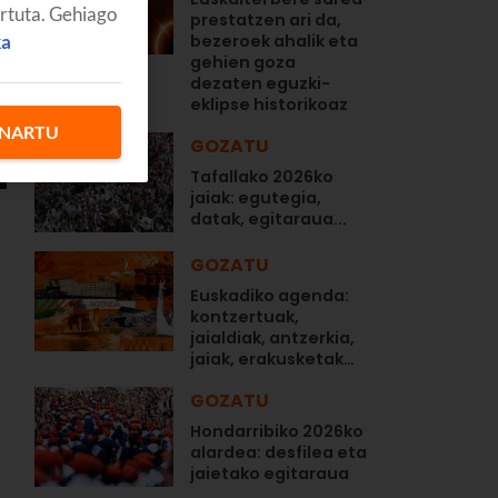
artuta. Gehiago
prestatzen ari da,
ka
bezeroek ahalik eta
gehien goza
dezaten eguzki-
eklipse historikoaz
NARTU
GOZATU
Tafallako 2026ko
jaiak: egutegia,
datak, egitaraua...
GOZATU
Euskadiko agenda:
kontzertuak,
jaialdiak, antzerkia,
jaiak, erakusketak…
GOZATU
Hondarribiko 2026ko
alardea: desfilea eta
jaietako egitaraua