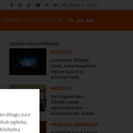
Bilatu
ES
EU
Gozatu
Prentsa Oharrak
GEHIEN IRAKURRIENA
GOZATU
Zarauzko 2026ko
jaiak: Aste Nagusiko
egitaraua eta
kontzertuak
GOZATU
Portugaleteko
2026ko jaiak:
egitaraua eta
kontzertuak, datak...
en ditugu zure
tikak egiteko,
PRENTSA OHARRAK
blizitatea
Euskaltel bere sarea