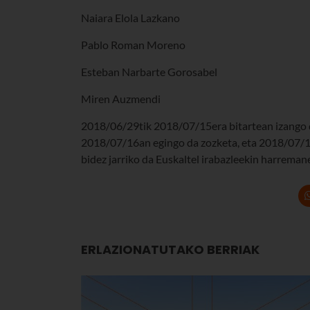
Naiara Elola Lazkano
Pablo Roman Moreno
Esteban Narbarte Gorosabel
Miren Auzmendi
2018/06/29tik 2018/07/15era bitartean izango d
2018/07/16an egingo da zozketa, eta 2018/07/19
bidez jarriko da Euskaltel irabazleekin harreman
ERLAZIONATUTAKO BERRIAK