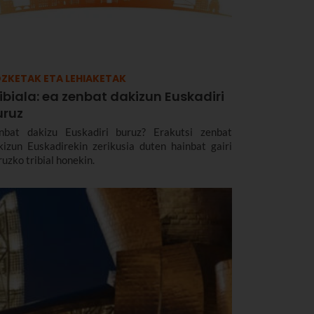
ZKETAK ETA LEHIAKETAK
ibiala: ea zenbat dakizun Euskadiri
uruz
nbat dakizu Euskadiri buruz? Erakutsi zenbat
kizun Euskadirekin zerikusia duten hainbat gairi
ruzko tribial honekin.