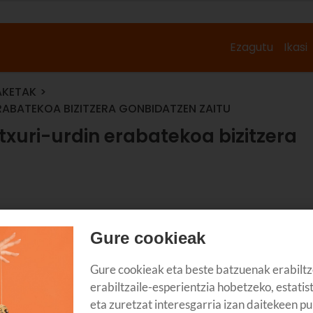
Ezagutu
Ikasi
AKETAK
ERABATEKOA BIZITZERA GONBIDATZEN ZAITU
 txuri-urdin erabatekoa bizitzera
Gure cookieak
Gure cookieak eta beste batzuenak erabiltz
erabiltzaile-esperientzia hobetzeko, estatis
eta zuretzat interesgarria izan daitekeen pu