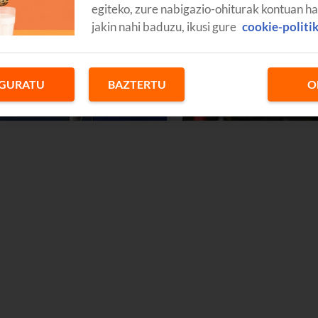
egiteko, zure nabigazio-ohiturak kontuan h
jakin nahi baduzu, ikusi gure
cookie-politi
GURATU
BAZTERTU
O