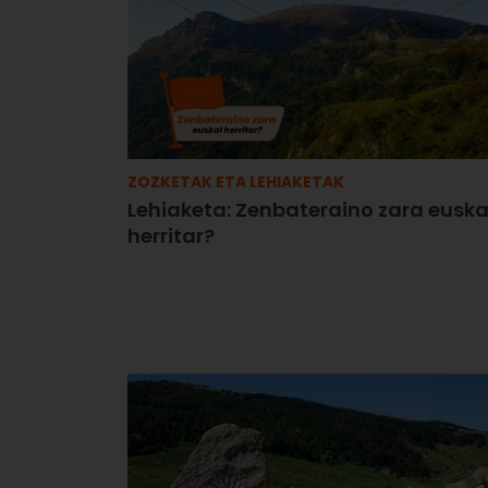
ZOZKETAK ETA LEHIAKETAK
Lehiaketa: Zenbateraino zara euska
herritar?