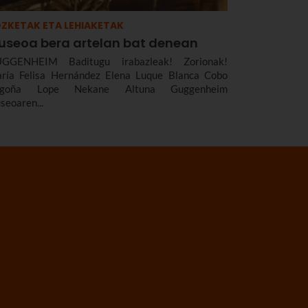
ZKETAK ETA LEHIAKETAK
useoa bera artelan bat denean
GGENHEIM Baditugu irabazleak! Zorionak!
ría Felisa Hernández Elena Luque Blanca Cobo
egoña Lope Nekane Altuna Guggenheim
seoaren...