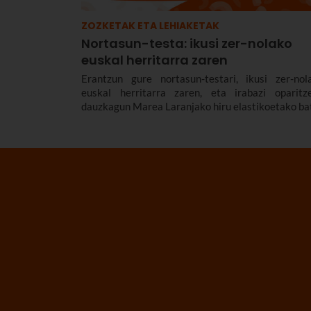
ZOZKETAK ETA LEHIAKETAK
Nortasun-testa: ikusi zer-nolako
euskal herritarra zaren
Erantzun gure nortasun-testari, ikusi zer-nol
euskal herritarra zaren, eta irabazi oparitz
dauzkagun Marea Laranjako hiru elastikoetako ba