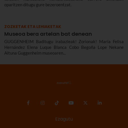
oparitzen ditugu gure bezeroentzat.
ZOZKETAK ETA LEHIAKETAK
Museoa bera artelan bat denean
GUGGENHEIM Baditugu irabazleak! Zorionak! María Felisa
Hernández Elena Luque Blanca Cobo Begoña Lope Nekane
Altuna Guggenheim museoaren...
Ezagutu