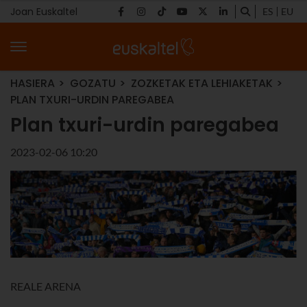
Joan Euskaltel
ES
EU
HASIERA
GOZATU
ZOZKETAK ETA LEHIAKETAK
PLAN TXURI-URDIN PAREGABEA
Plan txuri-urdin paregabea
2023-02-06 10:20
REALE ARENA