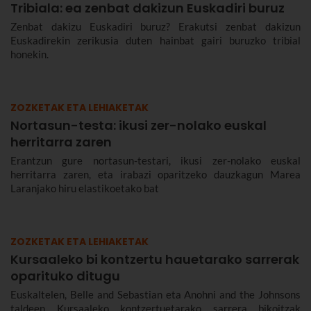
Tribiala: ea zenbat dakizun Euskadiri buruz
Zenbat dakizu Euskadiri buruz? Erakutsi zenbat dakizun
Euskadirekin zerikusia duten hainbat gairi buruzko tribial
honekin.
ZOZKETAK ETA LEHIAKETAK
Nortasun-testa: ikusi zer-nolako euskal
herritarra zaren
Erantzun gure nortasun-testari, ikusi zer-nolako euskal
herritarra zaren, eta irabazi oparitzeko dauzkagun Marea
Laranjako hiru elastikoetako bat
ZOZKETAK ETA LEHIAKETAK
Kursaaleko bi kontzertu hauetarako sarrerak
oparituko ditugu
Euskaltelen, Belle and Sebastian eta Anohni and the Johnsons
taldeen Kursaaleko kontzertuetarako sarrera bikoitzak