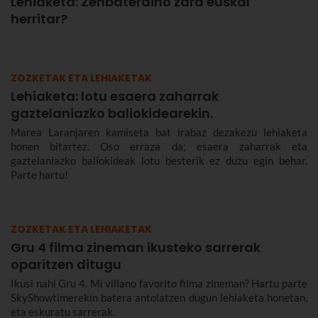
Lehiaketa: Zenbateraino zara euskal
herritar?
ZOZKETAK ETA LEHIAKETAK
Lehiaketa: lotu esaera zaharrak
gaztelaniazko baliokidearekin.
Marea Laranjaren kamiseta bat irabaz dezakezu lehiaketa
honen bitartez. Oso erraza da; esaera zaharrak eta
gaztelaniazko baliokideak lotu besterik ez duzu egin behar.
Parte hartu!
ZOZKETAK ETA LEHIAKETAK
Gru 4 filma zineman ikusteko sarrerak
oparitzen ditugu
Ikusi nahi Gru 4. Mi villano favorito filma zineman? Hartu parte
SkyShowtimerekin batera antolatzen dugun lehiaketa honetan,
eta eskuratu sarrerak.