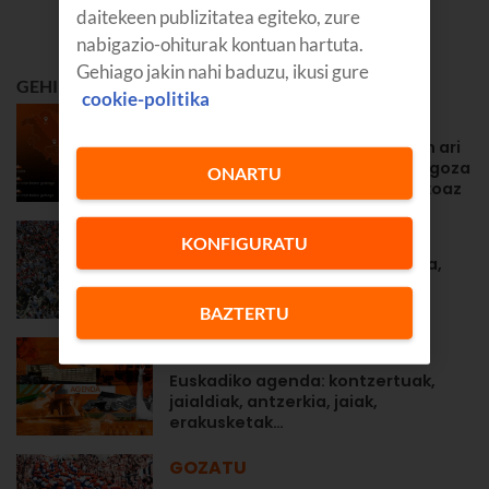
daitekeen publizitatea egiteko, zure
nabigazio-ohiturak kontuan hartuta.
Gehiago jakin nahi baduzu, ikusi gure
GEHIEN IRAKURRIENA
cookie-politika
PRENTSA OHARRAK
Euskaltel bere sarea prestatzen ari
da, bezeroek ahalik eta gehien goza
ONARTU
dezaten eguzki-eklipse historikoaz
GOZATU
KONFIGURATU
Tafallako 2026ko jaiak: egutegia,
datak, egitaraua...
BAZTERTU
GOZATU
Euskadiko agenda: kontzertuak,
jaialdiak, antzerkia, jaiak,
erakusketak…
GOZATU