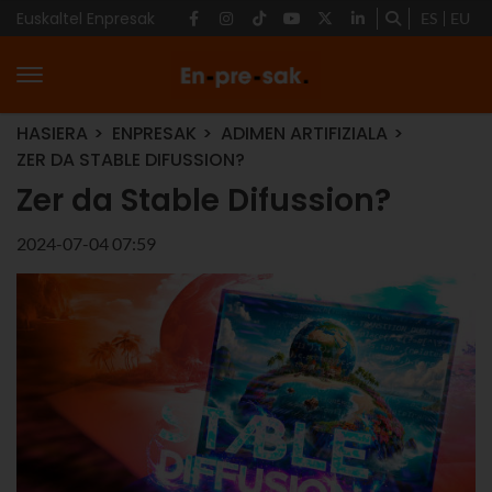
Euskaltel Enpresak
ES
EU
HASIERA
ENPRESAK
ADIMEN ARTIFIZIALA
ZER DA STABLE DIFUSSION?
Zer da Stable Difussion?
2024-07-04 07:59