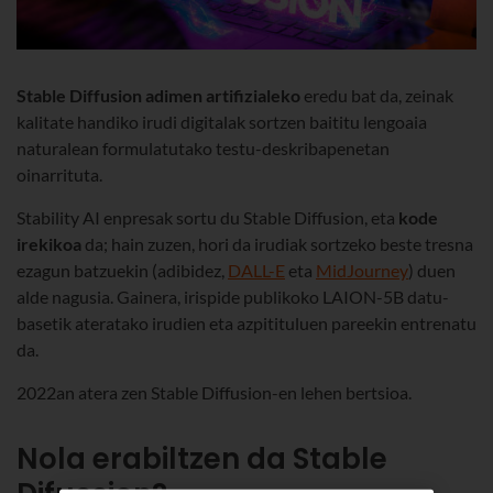
Stable Diffusion
adimen artifizialeko
eredu bat da, zeinak
kalitate handiko irudi digitalak sortzen baititu lengoaia
naturalean formulatutako testu-deskribapenetan
oinarrituta.
Stability AI enpresak sortu du Stable Diffusion, eta
kode
irekikoa
da; hain zuzen, hori da irudiak sortzeko beste tresna
ezagun batzuekin (adibidez,
DALL-E
eta
MidJourney
) duen
alde nagusia. Gainera, irispide publikoko LAION-5B datu-
basetik ateratako irudien eta azpitituluen pareekin entrenatu
da.
2022an atera zen Stable Diffusion-en lehen bertsioa.
Nola erabiltzen da Stable