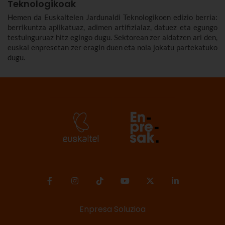
Teknologikoak
Hemen da Euskaltelen Jardunaldi Teknologikoen edizio berria:
berrikuntza aplikatuaz, adimen artifizialaz, datuez eta egungo
testuinguruaz hitz egingo dugu. Sektorean zer aldatzen ari den,
euskal enpresetan zer eragin duen eta nola jokatu partekatuko
dugu.
Enpresa Soluzioa