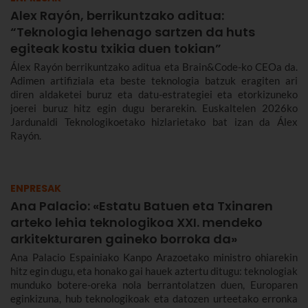
Alex Rayón, berrikuntzako aditua:
“Teknologia lehenago sartzen da huts
egiteak kostu txikia duen tokian”
Álex Rayón berrikuntzako aditua eta Brain&Code-ko CEOa da.
Adimen artifiziala eta beste teknologia batzuk eragiten ari
diren aldaketei buruz eta datu-estrategiei eta etorkizuneko
joerei buruz hitz egin dugu berarekin. Euskaltelen 2026ko
Jardunaldi Teknologikoetako hizlarietako bat izan da Álex
Rayón.
ENPRESAK
Ana Palacio: «Estatu Batuen eta Txinaren
arteko lehia teknologikoa XXI. mendeko
arkitekturaren gaineko borroka da»
Ana Palacio Espainiako Kanpo Arazoetako ministro ohiarekin
hitz egin dugu, eta honako gai hauek aztertu ditugu: teknologiak
munduko botere-oreka nola berrantolatzen duen, Europaren
eginkizuna, hub teknologikoak eta datozen urteetako erronka