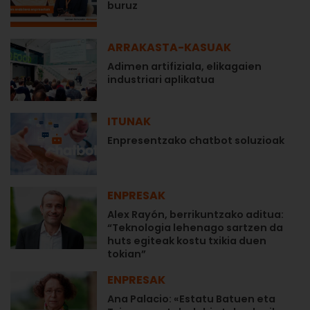
buruz
ARRAKASTA-KASUAK
Adimen artifiziala, elikagaien
industriari aplikatua
ITUNAK
Enpresentzako chatbot soluzioak
ENPRESAK
Alex Rayón, berrikuntzako aditua:
“Teknologia lehenago sartzen da
huts egiteak kostu txikia duen
tokian”
ENPRESAK
Ana Palacio: «Estatu Batuen eta