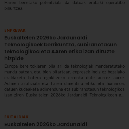
Haren benetako potentziala da datuak erabaki operatibo
bihurtzea.
ENPRESAK
Euskaltelen 2026ko Jardunaldi
Teknologikoek berrikuntza, subiranotasun
teknologikoa eta AAren etika izan dituzte
hizpide
Europa bere tokiaren bila ari da teknologiak menderatutako
mundu batean, eta, bien bitartean, enpresek inoiz ez bezalako
eraldaketa batera egokitzeko erronka dute aurrez aurre.
Adimen artifiziala eta haren dimentsio etiko eta humanoa,
datuen kudeaketa adimenduna eta subiranotasun teknologikoa
izan ziren Euskaltelen 2026ko Jardunaldi Teknologikoen gai
nagusiak.
EKITALDIAK
Euskaltelen 2026ko Jardunaldi