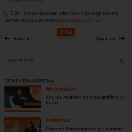
Euskaltel Enpresasera
.
“Bidali” botoia sakatzean, adierazten duzu ezagutzen eta
ulertzen duzula Euskaltelen
pribatutasun-politika
. *
Bidali
Anterior
Siguiente
GEHIEN IRAKURRIENA
#SOLASEAN
Andrés Pedreño adimen artifizialari
buruz
ENPRESAK
Carmen Reina adimen artifizialari