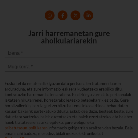
Jarri harremanetan gure
aholkulariarekin
Euskaltel da ematen dizkiguzun datu pertsonalen tratamenduaren
arduraduna, eta zure informazio-eskaera kudeatzeko erabiliko ditu,
kontratuzko harreman baten arabera. Ez dizkiegu zure datu pertsonalak
lagatzen hirugarrenei, horretarako legezko betebeharrik ez bada. Gure
hornitzaileekin, berriz, guri zerbitzu bat emateko sarbidea behar duten
kasuan bakarrik partekatuko ditugu. Eskubidea duzu, besteak beste, zure
datuetara sartzeko, haiek zuzentzeko eta haiek ezeztatzeko, eta halaber
haiek tratatzearen aurka egiteko, gure webguneko
pribatutasun-politikaren
informazio gehigarrian azaltzen den bezala. Baja
eman nahi baduzu, mesedez, bidali mezu elektroniko bat