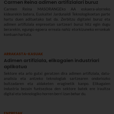
Carmen Reina adimen artifizialari buruz
Carmen Reina MASORANGEko AA eskaera-alorreko
kidearekin batera, Euskaltel Jardunaldi Teknologikoetan parte
hartu duen adituetako bat da. Zerbitzu digitalei buruz eta
adimen artifiziala enpresetan sartzeari buruz hitz egin dugu
berarekin, egungo egoera erreala nahiz etorkizuneko erronkak
kontuan hartuta.
ARRAKASTA-KASUAK
Adimen artifiziala, elikagaien industriari
aplikatua
Sektore eta arlo gutxi geratzen dira adimen artifiziala, datu-
analisia eta antzeko teknologiak sartzearen ondoriozko
bultzadaren eta aldaketen eraginetik kanpo. Elikagaien
industria bezain funtsezkoa den sektore batek ere iraultza
digital eta teknologiko horren berri izan behar du.
ENPRESAK