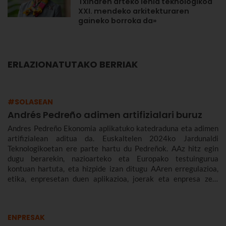
Txinaren arteko lehia teknologikoa
XXI. mendeko arkitekturaren
gaineko borroka da»
ERLAZIONATUTAKO BERRIAK
#SOLASEAN
Andrés Pedreño adimen artifizialari buruz
Andres Pedreño Ekonomia aplikatuko katedraduna eta adimen
artifizialean aditua da. Euskaltelen 2024ko Jardunaldi
Teknologikoetan ere parte hartu du Pedreñok. AAz hitz egin
dugu berarekin, nazioarteko eta Europako testuingurua
kontuan hartuta, eta hizpide izan ditugu AAren erregulazioa,
etika, enpresetan duen aplikazioa, joerak eta enpresa zein
gizarte gisa aurrez aurre ditugun desafioak.
ENPRESAK