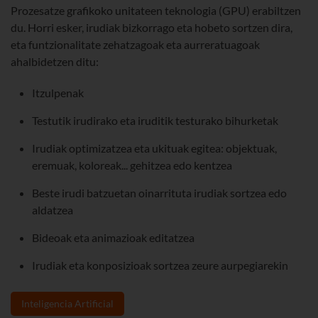
Prozesatze grafikoko unitateen teknologia (GPU) erabiltzen
du. Horri esker, irudiak bizkorrago eta hobeto sortzen dira,
eta funtzionalitate zehatzagoak eta aurreratuagoak
ahalbidetzen ditu:
Itzulpenak
Testutik irudirako eta iruditik testurako bihurketak
Irudiak optimizatzea eta ukituak egitea: objektuak,
eremuak, koloreak... gehitzea edo kentzea
Beste irudi batzuetan oinarrituta irudiak sortzea edo
aldatzea
Bideoak eta animazioak editatzea
Irudiak eta konposizioak sortzea zeure aurpegiarekin
Inteligencia Artificial