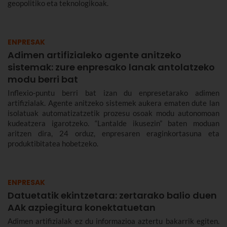
geopolitiko eta teknologikoak.
ENPRESAK
Adimen artifizialeko agente anitzeko
sistemak: zure enpresako lanak antolatzeko
modu berri bat
Inflexio-puntu berri bat izan du enpresetarako adimen
artifizialak. Agente anitzeko sistemek aukera ematen dute lan
isolatuak automatizatzetik prozesu osoak modu autonomoan
kudeatzera igarotzeko. “Lantalde ikusezin” baten moduan
aritzen dira, 24 orduz, enpresaren eraginkortasuna eta
produktibitatea hobetzeko.
ENPRESAK
Datuetatik ekintzetara: zertarako balio duen
AAk azpiegitura konektatuetan
Adimen artifizialak ez du informazioa aztertu bakarrik egiten.