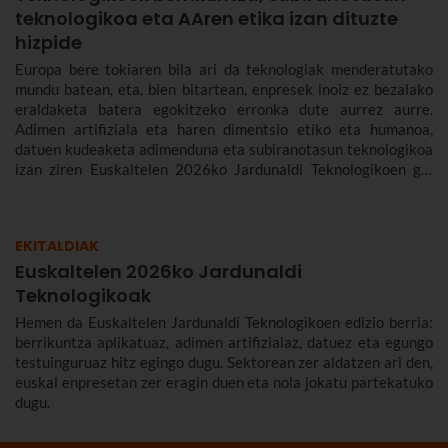
teknologikoa eta AAren etika izan dituzte
hizpide
Europa bere tokiaren bila ari da teknologiak menderatutako
mundu batean, eta, bien bitartean, enpresek inoiz ez bezalako
eraldaketa batera egokitzeko erronka dute aurrez aurre.
Adimen artifiziala eta haren dimentsio etiko eta humanoa,
datuen kudeaketa adimenduna eta subiranotasun teknologikoa
izan ziren Euskaltelen 2026ko Jardunaldi Teknologikoen gai
nagusiak.
EKITALDIAK
Euskaltelen 2026ko Jardunaldi
Teknologikoak
Hemen da Euskaltelen Jardunaldi Teknologikoen edizio berria:
berrikuntza aplikatuaz, adimen artifizialaz, datuez eta egungo
testuinguruaz hitz egingo dugu. Sektorean zer aldatzen ari den,
euskal enpresetan zer eragin duen eta nola jokatu partekatuko
dugu.