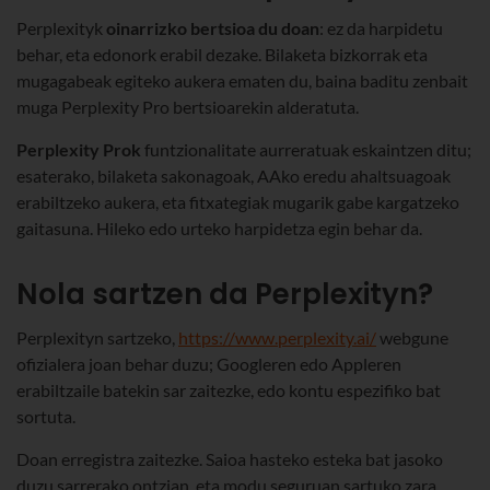
Perplexityk
oinarrizko bertsioa du doan
: ez da harpidetu
behar, eta edonork erabil dezake. Bilaketa bizkorrak eta
mugagabeak egiteko aukera ematen du, baina baditu zenbait
muga Perplexity Pro bertsioarekin alderatuta.
Perplexity Prok
funtzionalitate aurreratuak eskaintzen ditu;
esaterako, bilaketa sakonagoak, AAko eredu ahaltsuagoak
erabiltzeko aukera, eta fitxategiak mugarik gabe kargatzeko
gaitasuna. Hileko edo urteko harpidetza egin behar da.
Nola sartzen da Perplexityn?
Perplexityn sartzeko,
https://www.perplexity.ai/
webgune
ofizialera joan behar duzu; Googleren edo Appleren
erabiltzaile batekin sar zaitezke, edo kontu espezifiko bat
sortuta.
Doan erregistra zaitezke. Saioa hasteko esteka bat jasoko
duzu sarrerako ontzian, eta modu seguruan sartuko zara