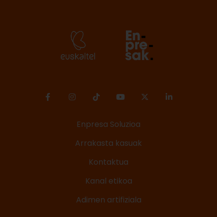
Enpresa Soluzioa
Arrakasta kasuak
Kontaktua
Kanal etikoa
Adimen artifiziala