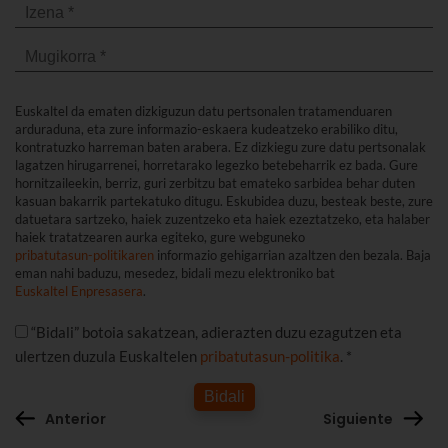
Euskaltel da ematen dizkiguzun datu pertsonalen tratamenduaren
arduraduna, eta zure informazio-eskaera kudeatzeko erabiliko ditu,
kontratuzko harreman baten arabera. Ez dizkiegu zure datu pertsonalak
lagatzen hirugarrenei, horretarako legezko betebeharrik ez bada. Gure
hornitzaileekin, berriz, guri zerbitzu bat emateko sarbidea behar duten
kasuan bakarrik partekatuko ditugu. Eskubidea duzu, besteak beste, zure
datuetara sartzeko, haiek zuzentzeko eta haiek ezeztatzeko, eta halaber
haiek tratatzearen aurka egiteko, gure webguneko
pribatutasun-politikaren
informazio gehigarrian azaltzen den bezala. Baja
eman nahi baduzu, mesedez, bidali mezu elektroniko bat
Euskaltel Enpresasera
.
“Bidali” botoia sakatzean, adierazten duzu ezagutzen eta
ulertzen duzula Euskaltelen
pribatutasun-politika
. *
Bidali
Anterior
Siguiente