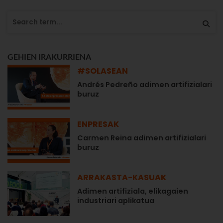
GEHIEN IRAKURRIENA
#SOLASEAN
Andrés Pedreño adimen artifizialari
buruz
ENPRESAK
Carmen Reina adimen artifizialari
buruz
ARRAKASTA-KASUAK
Adimen artifiziala, elikagaien
industriari aplikatua