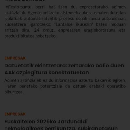
Inflexio-puntu berri bat izan du enpresetarako adimen
artifizialak. Agente anitzeko sistemek aukera ematen dute lan
isolatuak automatizatzetik prozesu osoak modu autonomoan
kudeatzera igarotzeko. “Lantalde ikusezin” baten moduan
aritzen dira, 24 orduz, enpresaren eraginkortasuna eta
produktibitatea hobetzeko.
ENPRESAK
Datuetatik ekintzetara: zertarako balio duen
AAk azpiegitura konektatuetan
Adimen artifizialak ez du informazioa aztertu bakarrik egiten.
Haren benetako potentziala da datuak erabaki operatibo
bihurtzea.
ENPRESAK
Euskaltelen 2026ko Jardunaldi
Teknologikoek berrikuntza, subiranotasun