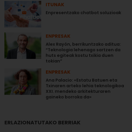
ITUNAK
Enpresentzako chatbot soluzioak
ENPRESAK
Alex Rayón, berrikuntzako aditua:
“Teknologia lehenago sartzen da
huts egiteak kostu txikia duen
tokian”
ENPRESAK
Ana Palacio: «Estatu Batuen eta
Txinaren arteko lehia teknologikoa
XXI. mendeko arkitekturaren
gaineko borroka da»
ERLAZIONATUTAKO BERRIAK