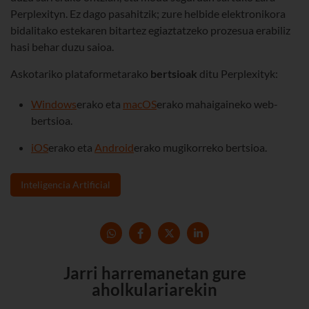
Perplexityn. Ez dago pasahitzik; zure helbide elektronikora
bidalitako estekaren bitartez egiaztatzeko prozesua erabiliz
hasi behar duzu saioa.
Askotariko plataformetarako
bertsioak
ditu Perplexityk:
Windows
erako eta
macOS
erako mahaigaineko web-
bertsioa.
iOS
erako eta
Android
erako mugikorreko bertsioa.
Inteligencia Artificial
Jarri harremanetan gure
aholkulariarekin