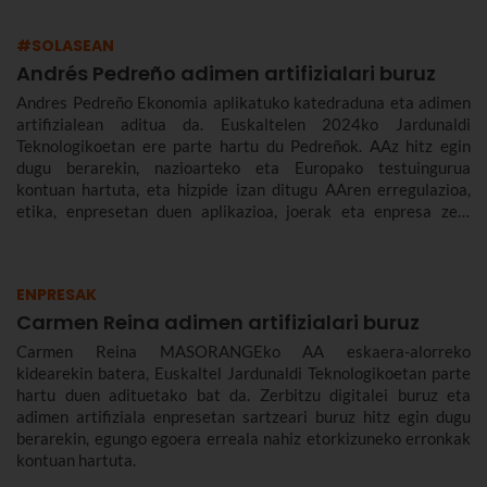
#SOLASEAN
Andrés Pedreño adimen artifizialari buruz
Andres Pedreño Ekonomia aplikatuko katedraduna eta adimen
artifizialean aditua da. Euskaltelen 2024ko Jardunaldi
Teknologikoetan ere parte hartu du Pedreñok. AAz hitz egin
dugu berarekin, nazioarteko eta Europako testuingurua
kontuan hartuta, eta hizpide izan ditugu AAren erregulazioa,
etika, enpresetan duen aplikazioa, joerak eta enpresa zein
gizarte gisa aurrez aurre ditugun desafioak.
ENPRESAK
Carmen Reina adimen artifizialari buruz
Carmen Reina MASORANGEko AA eskaera-alorreko
kidearekin batera, Euskaltel Jardunaldi Teknologikoetan parte
hartu duen adituetako bat da. Zerbitzu digitalei buruz eta
adimen artifiziala enpresetan sartzeari buruz hitz egin dugu
berarekin, egungo egoera erreala nahiz etorkizuneko erronkak
kontuan hartuta.