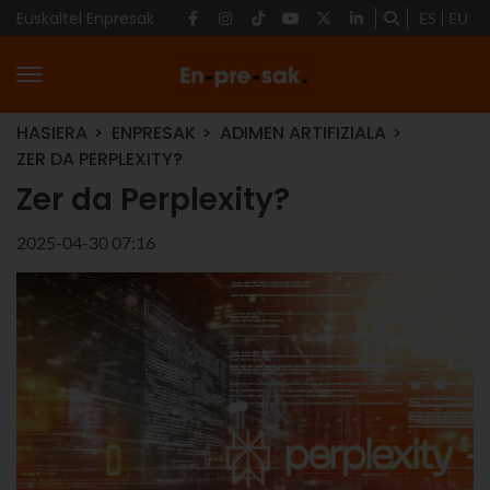
Euskaltel Enpresak
ES
EU
HASIERA
ENPRESAK
ADIMEN ARTIFIZIALA
ZER DA PERPLEXITY?
Zer da Perplexity?
2025-04-30 07:16