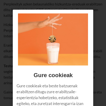
Perplexityk azken belaunaldiko hizkuntza-ereduak erabiltzen
ditu (besteak beste, GPT-4 Omni eta Claude 3) erantzunen
kalitatea hobetzeko.
Hizkuntza naturala erabiliz egiten badizkiozu galderak
Perplexityri, denbora errealean bilatzen du erantzuna
Interneten; hortaz, beti eguneratuta dago informazioa.
Erantzuna ondo idatzita egongo da, erabilerraza eta
elkarrizketazkoa izango da, eta informazioa ateratzeko erabili
dituen
jatorrizko iturrietarako esteka zuzenak
izango ditu.
Testuinguruaren araberako memoria
du; hau da,
segimendu-galderak egiten badituzu, aurreko kontsulten
Gure cookieak
testuingurua gogoratzen du Perplexityk, eta elkarrizketa
arina eta jarraitua ziurtatzen du.
Gure cookieak eta beste batzuenak
erabiltzen ditugu zure erabiltzaile-
Gainera, aukera ematen du hizkuntza, irteerako formatua eta
esperientzia hobetzeko, estatistikak
tonua konfiguratzeko.
egiteko, eta zuretzat interesgarria izan