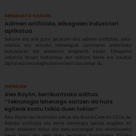
ARRAKASTA-KASUAK
Adimen artifiziala, elikagaien industriari
aplikatua
Sektore eta arlo gutxi geratzen dira adimen artifiziala, datu-
analisia eta antzeko teknologiak sartzearen ondoriozko
bultzadaren eta aldaketen eraginetik kanpo. Elikagaien
industria bezain funtsezkoa den sektore batek ere iraultza
digital eta teknologiko horren berri izan behar du.
ENPRESAK
Alex Rayón, berrikuntzako aditua:
“Teknologia lehenago sartzen da huts
egiteak kostu txikia duen tokian”
Álex Rayón berrikuntzako aditua eta Brain&Code-ko CEOa da.
Adimen artifiziala eta beste teknologia batzuk eragiten ari
diren aldaketei buruz eta datu-estrategiei eta etorkizuneko
joerei buruz hitz egin dugu berarekin. Euskaltelen 2026ko