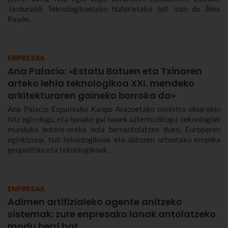
Jardunaldi Teknologikoetako hizlarietako bat izan da Álex
Rayón.
ENPRESAK
Ana Palacio: «Estatu Batuen eta Txinaren
arteko lehia teknologikoa XXI. mendeko
arkitekturaren gaineko borroka da»
Ana Palacio Espainiako Kanpo Arazoetako ministro ohiarekin
hitz egin dugu, eta honako gai hauek aztertu ditugu: teknologiak
munduko botere-oreka nola berrantolatzen duen, Europaren
eginkizuna, hub teknologikoak eta datozen urteetako erronka
geopolitiko eta teknologikoak.
ENPRESAK
Adimen artifizialeko agente anitzeko
sistemak: zure enpresako lanak antolatzeko
modu berri bat