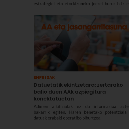
estrategiei eta etorkizuneko joerei buruz hitz e
dugu berarekin. Euskaltelen 2026ko Jarduna
Teknologikoetako hizlarietako bat izan da Á
Rayón.
ENPRESAK
Datuetatik ekintzetara: zertarako
balio duen AAk azpiegitura
konektatuetan
Adimen artifizialak ez du informazioa azte
bakarrik egiten. Haren benetako potentziala
datuak erabaki operatibo bihurtzea.