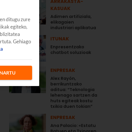
ARRAKASTA-
KASUAK
Adimen artifiziala,
en ditugu zure
elikagaien
tikak egiteko,
industriari aplikatua
blizitatea
ITUNAK
artuta. Gehiago
Enpresentzako
ka
chatbot soluzioak
ENPRESAK
NARTU
Alex Rayón,
berrikuntzako
aditua: “Teknologia
lehenago sartzen da
huts egiteak kostu
txikia duen tokian”
ENPRESAK
Ana Palacio: «Estatu
Batuen eta Txinaren