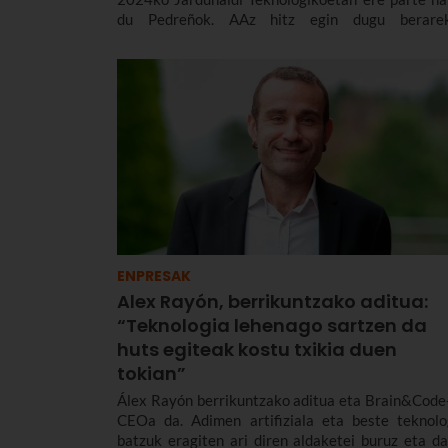
du Pedreñok. AAz hitz egin dugu berarek
nazioarteko eta Europako testuingurua kont
hartuta, eta hizpide izan ditugu AAren erregulazi
etika, enpresetan duen aplikazioa, joerak eta enpr
zein gizarte gisa aurrez aurre ditugun desafioak.
ENPRESAK
Alex Rayón, berrikuntzako aditua:
“Teknologia lehenago sartzen da
huts egiteak kostu txikia duen
tokian”
Álex Rayón berrikuntzako aditua eta Brain&Code
CEOa da. Adimen artifiziala eta beste teknolo
batzuk eragiten ari diren aldaketei buruz eta da