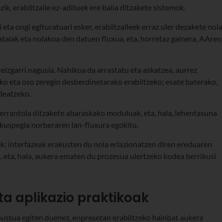
zik, erabiltzaile ez-adituek ere balia ditzakete sistemok.
eta ongi egituratuari esker, erabiltzaileek erraz uler dezakete nol
talak eta nolakoa den datuen fluxua, eta, horretaz gainera, AAren
izgarri nagusia. Nahikoa da arrastatu eta askatzea, aurrez
ko eta oso zeregin desberdinetarako erabiltzeko; esate baterako,
deatzeko.
berrantola ditzakete abaraskako moduluak, eta, hala, lehentasuna
kuspegia norberaren lan-fluxura egokitu.
ek; interfazeak erakusten du nola erlazionatzen diren ereduaren
a, eta, hala, aukera ematen du prozesua ulertzeko kodea berrikusi
a aplikazio praktikoak
pustua egiten duenez, enpresetan erabiltzeko hainbat aukera