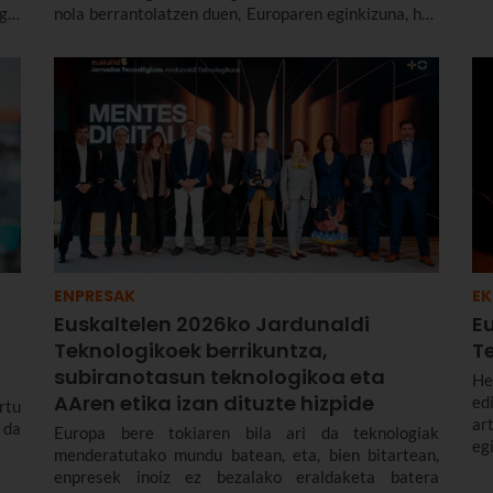
“L
gin
nola berrantolatzen duen, Europaren eginkizuna, hub
or
ldi
teknologikoak eta datozen urteetako erronka
pr
lex
geopolitiko eta teknologikoak.
ENPRESAK
EK
Euskaltelen 2026ko Jardunaldi
E
Teknologikoek berrikuntza,
T
subiranotasun teknologikoa eta
He
AAren etika izan dituzte hizpide
ed
rtu
ar
 da
Europa bere tokiaren bila ari da teknologiak
eg
menderatutako mundu batean, eta, bien bitartean,
en
enpresek inoiz ez bezalako eraldaketa batera
pa