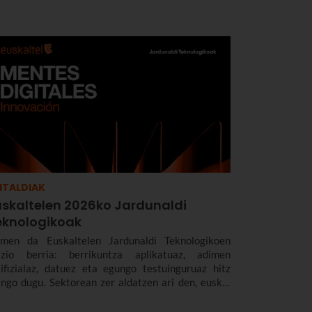
antalde ikusezin” baten moduan aritzen dira, 24
duz, enpresaren eraginkortasuna eta
oduktibitatea hobetzeko.
ITALDIAK
uskaltelen 2026ko Jardunaldi
eknologikoak
men da Euskaltelen Jardunaldi Teknologikoen
izio berria: berrikuntza aplikatuaz, adimen
tifizialaz, datuez eta egungo testuinguruaz hitz
ingo dugu. Sektorean zer aldatzen ari den, euskal
presetan zer eragin duen eta nola jokatu
rtekatuko dugu.