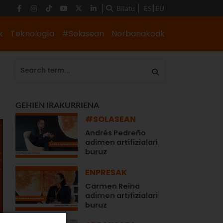
Bilatu
ES
EU
k
Teknología
#Solasean
Norbanakoak
GEHIEN IRAKURRIENA
#SOLASEAN
Andrés Pedreño
adimen artifizialari
buruz
ENPRESAK
Carmen Reina
adimen artifizialari
buruz