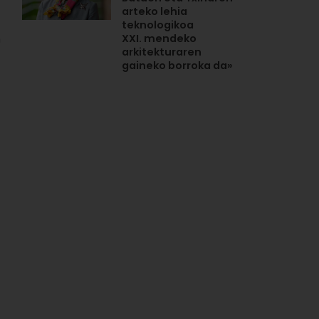
arteko lehia
teknologikoa
a
XXI. mendeko
arkitekturaren
gaineko borroka da»