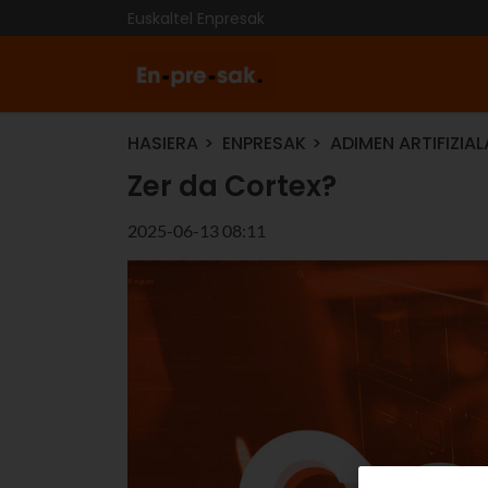
Euskaltel Enpresak
HASIERA
ENPRESAK
ADIMEN ARTIFIZIAL
Zer da Cortex?
2025-06-13 08:11