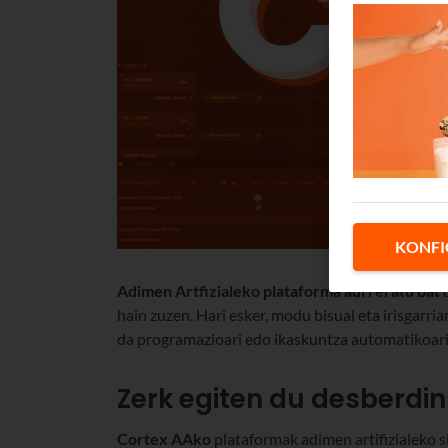
KONFI
Adimen Artfizialeko plataforma
aurreratu bat
hain zuzen. Hari esker, modu bisual eta irisgarri
da programazioari edo ikaskuntza automatikoari
Zerk egiten du desberdin
Cortex AAko
plataformak adimen artifizialeko 