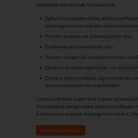
eskaintzen ditu tresnak. Hona batzuk:
Egitura bisual baten bidez, adimen artifizia
teknologia horren erabilera demokratizatze
Prozesu konplexuak automatizatzen ditu
Erabilerak pertsonalizatzen ditu
Txosten ulergarriak eta edonorentzako mod
Denbora errealean egokitzeko eta datuetatik
Gainera, AAren ereduak, algoritmoak eta ze
bat ere eskaintzen die erabiltzaileei
Cortex praktikan erabili ahal izateko, bi kontze
Trebetasunak zeregin bakar baterako software-m
trebetasunez osatuak. Ikuspegi horri esker, Cort
Inteligencia Artificial