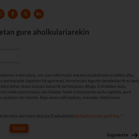
etan gure aholkulariarekin
nduaren arduraduna, eta zure informazio-eskaera kudeatzeko erabiliko ditu,
u pertsonalak lagatzen hirugarrenei, horretarako legezko betebeharrik ez bad
arbidea behar duten kasuan bakarrik partekatuko ditugu. Eskubidea duzu,
eta haiek ezeztatzeko, eta halaber haiek tratatzearen aurka egiteko, gure
an azaltzen den bezala. Baja eman nahi baduzu, mesedez, bidali mezu
utzen eta ulertzen duzula Euskaltelen
pribatutasun-politika
. *
Bidali
Siguiente