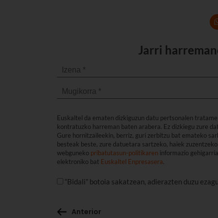
Jarri harreman
Euskaltel da ematen dizkiguzun datu pertsonalen tratame
kontratuzko harreman baten arabera. Ez dizkiegu zure dat
Gure hornitzaileekin, berriz, guri zerbitzu bat emateko s
besteak beste, zure datuetara sartzeko, haiek zuzentzeko 
webguneko
pribatutasun-politikaren
informazio gehigarri
elektroniko bat
Euskaltel Enpresasera
.
“Bidali” botoia sakatzean, adierazten duzu ezag
Anterior