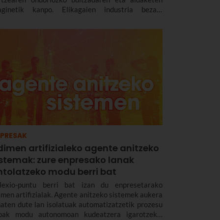
aginetik kanpo. Elikagaien industria bezain
ntsezkoa den sektore batek ere iraultza digital eta
knologiko horren berri izan behar du.
PRESAK
dimen artifizialeko agente anitzeko
istemak: zure enpresako lanak
ntolatzeko modu berri bat
flexio-puntu berri bat izan du enpresetarako
imen artifizialak. Agente anitzeko sistemek aukera
aten dute lan isolatuak automatizatzetik prozesu
oak modu autonomoan kudeatzera igarotzeko.