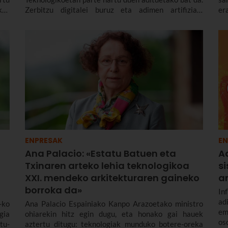
in,
Zerbitzu digitalei buruz eta adimen artifiziala
er
uan
enpresetan sartzeari buruz hitz egin dugu berarekin,
fu
oa,
egungo egoera erreala nahiz etorkizuneko erronkak
te
esa
kontuan hartuta.
ENPRESAK
EN
Ana Palacio: «Estatu Batuen eta
A
Txinaren arteko lehia teknologikoa
s
XXI. mendeko arkitekturaren gaineko
a
borroka da»
In
ad
-ko
Ana Palacio Espainiako Kanpo Arazoetako ministro
em
gia
ohiarekin hitz egin dugu, eta honako gai hauek
os
tu-
aztertu ditugu: teknologiak munduko botere-oreka