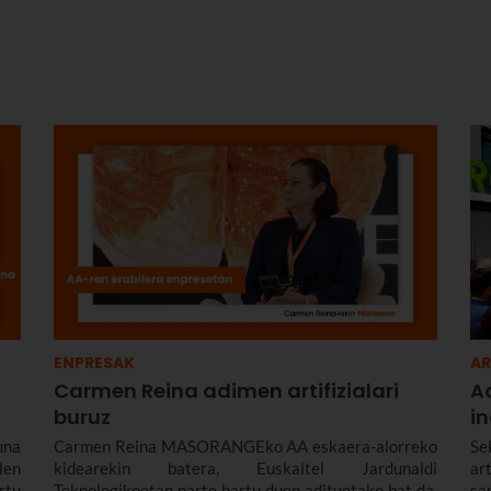
ENPRESAK
A
Carmen Reina adimen artifizialari
Ad
buruz
in
una
Carmen Reina MASORANGEko AA eskaera-alorreko
Se
len
kidearekin batera, Euskaltel Jardunaldi
ar
rtu
Teknologikoetan parte hartu duen adituetako bat da.
sa