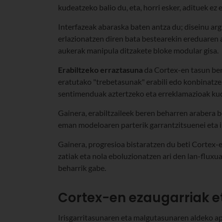
kudeatzeko balio du, eta, horri esker, adituek ez e
Interfazeak abaraska baten antza du; diseinu argi 
erlazionatzen diren bata bestearekin ereduaren a
aukerak manipula ditzakete bloke modular gisa.
Erabiltzeko erraztasuna
da Cortex-en tasun bere
eratutako "trebetasunak" erabili edo konbinatze
sentimenduak aztertzeko eta erreklamazioak ku
Gainera, erabiltzaileek beren beharren arabera 
eman modeloaren parterik garrantzitsuenei eta i
Gainera, progresioa bistaratzen du beti Cortex-
zatiak eta nola eboluzionatzen ari den lan-fluxu
beharrik gabe.
Cortex-en ezaugarriak et
Irisgarritasunaren eta malgutasunaren aldeko a