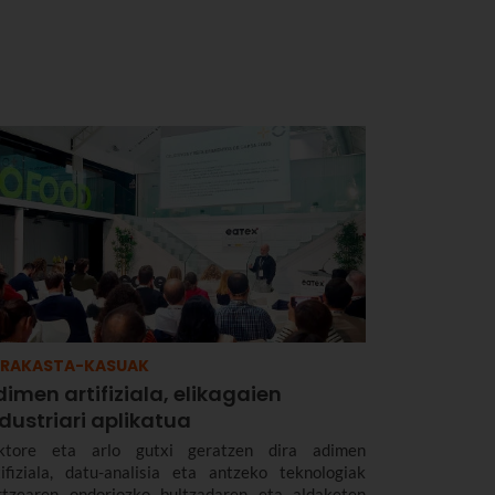
RRAKASTA-KASUAK
imen artifiziala, elikagaien
dustriari aplikatua
ktore eta arlo gutxi geratzen dira adimen
tifiziala, datu-analisia eta antzeko teknologiak
rtzearen ondoriozko bultzadaren eta aldaketen