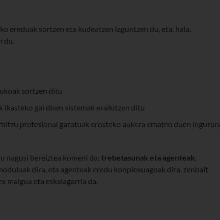
leko ereduak sortzen eta kudeatzen laguntzen du, eta, hala,
n du.
ukoak sortzen ditu
 ikasteko gai diren sistemak eraikitzen ditu
rbitzu profesional garatuak erosteko aukera ematen duen ingurun
ptu nagusi bereiztea komeni da:
trebetasunak eta agenteak
.
oduluak dira, eta agenteak eredu konplexuagoak dira, zenbait
ex malgua eta eskalagarria da.