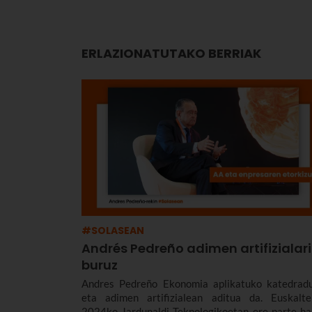
ERLAZIONATUTAKO BERRIAK
#SOLASEAN
Andrés Pedreño adimen artifizialari
buruz
Andres Pedreño Ekonomia aplikatuko katedrad
eta adimen artifizialean aditua da. Euskalte
2024ko Jardunaldi Teknologikoetan ere parte ha