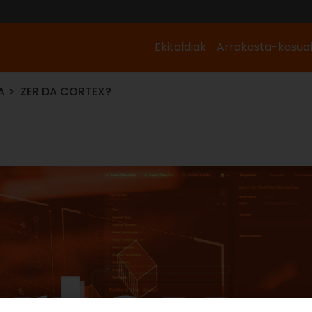
Ekitaldiak
Arrakasta-kasua
A
ZER DA CORTEX?