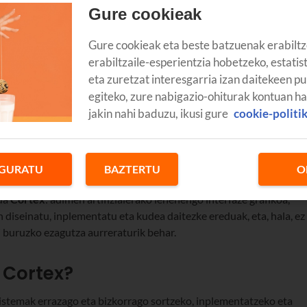
Gure cookieak
Gure cookieak eta beste batzuenak erabiltz
erabiltzaile-esperientzia hobetzeko, estatis
eta zuretzat interesgarria izan daitekeen pu
egiteko, zure nabigazio-ohiturak kontuan h
jakin nahi baduzu, ikusi gure
cookie-politi
GURATU
BAZTERTU
O
da
Cortex
: adimen artifizialerako lehenengo interfaze grafikoa,
an diseinatu, inplementatu eta kudea daitezke ereduak, eta, hala, ez
 buruzko ezagutza aurreraturik behar.
 Cortex?
sistemak errazago eta bizkorrago sortzeko, inplementatzeko eta