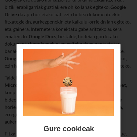
biziki erabilgarriak guztiak ere ohiko lanak egiteko.
Google
Drive
da app horietako bat: ezin hobea dokumentuekin,
fitxategiekin, aurkezpenekin eta kalkulu-orriekin lan egiteko,
eta, gainera, Internetera konektatu gabe aritzeko aukera
ematen du.
Google Docs
, bestalde, hodeian gordetako
dokumentu handiagoekin lan egiteko dago pentsatuta:
banaka edo denbora errealean partekatuta aritu gaitezke.
Google Duo
da Googleren aukerarik ezezagunenetako bat,
ezin hobea zure lankideei edo bezeroei dei bizkorrak egiteko.
Taldekideekin komunikatzeko, aukera bikainak dira
Microsoft Teams, Zoom, Skype, Hangouts edo Jitsi Meet
,
konplikazio handirik gabe egin baitaitezke taldeko
bideokonferentziak haien bidez. Bada alderik plataforma
horien artean: baimendutako parte-hartzaileen kopurua,
erregistratu beharra izatea ala ez, edo bilera grabatzeko
aukera.
Gure cookieak
Fitxategi partekatuak igotzeko espazio bat behar baduzue,