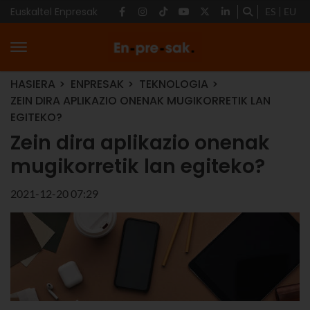
Euskaltel Enpresak
ES
EU
HASIERA
ENPRESAK
TEKNOLOGIA
ZEIN DIRA APLIKAZIO ONENAK MUGIKORRETIK LAN
EGITEKO?
Zein dira aplikazio onenak
mugikorretik lan egiteko?
2021-12-20 07:29