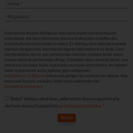
Euskaltel da ematen dizkiguzun datu pertsonalen tratamenduaren
arduraduna, eta zure informazio-eskaera kudeatzeko erabiliko ditu,
kontratuzko harreman baten arabera. Ez dizkiegu zure datu pertsonalak
lagatzen hirugarrenei, horretarako legezko betebeharrik ez bada. Gure
hornitzaileekin, berriz, guri zerbitzu bat emateko sarbidea behar duten
kasuan bakarrik partekatuko ditugu. Eskubidea duzu, besteak beste, zure
datuetara sartzeko, haiek zuzentzeko eta haiek ezeztatzeko, eta halaber
haiek tratatzearen aurka egiteko, gure webguneko
pribatutasun-politikaren
informazio gehigarrian azaltzen den bezala. Baja
eman nahi baduzu, mesedez, bidali mezu elektroniko bat
Euskaltel Enpresasera
.
“Bidali” botoia sakatzean, adierazten duzu ezagutzen eta
ulertzen duzula Euskaltelen
pribatutasun-politika
. *
Bidali