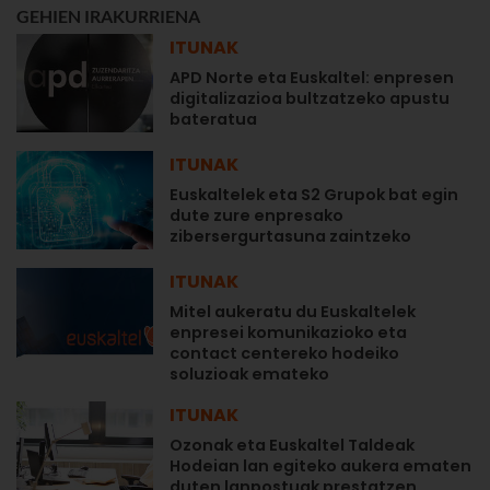
GEHIEN IRAKURRIENA
ITUNAK
APD Norte eta Euskaltel: enpresen
digitalizazioa bultzatzeko apustu
bateratua
ITUNAK
Euskaltelek eta S2 Grupok bat egin
dute zure enpresako
zibersergurtasuna zaintzeko
ITUNAK
Mitel aukeratu du Euskaltelek
enpresei komunikazioko eta
contact centereko hodeiko
soluzioak emateko
ITUNAK
Ozonak eta Euskaltel Taldeak
Hodeian lan egiteko aukera ematen
duten lanpostuak prestatzen