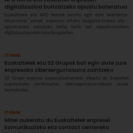
digitalizazioa bultzatzeko apustu bateratua
Euskaltelek eta APD Nortek berritu egin dute lankidetza-
hitzarmena, zeinak enpresen arteko ezagutza-trukea eta -
eguneratzea sustatzen baitu, batik bat negozio-ereduen
digitalizazioarekin loturiko gaietan.
ITUNAK
Euskaltelek eta S2 Grupok bat egin dute zure
enpresako zibersergurtasuna zaintzeko
S2 Grupo enpresa espezializatuarekin elkartu da Euskaltel
enpresetako zerbitzuetan zibersegurtasun-soluzio osoak
txertatzeko.
ITUNAK
Mitel aukeratu du Euskaltelek enpresei
komunikazioko eta contact centereko