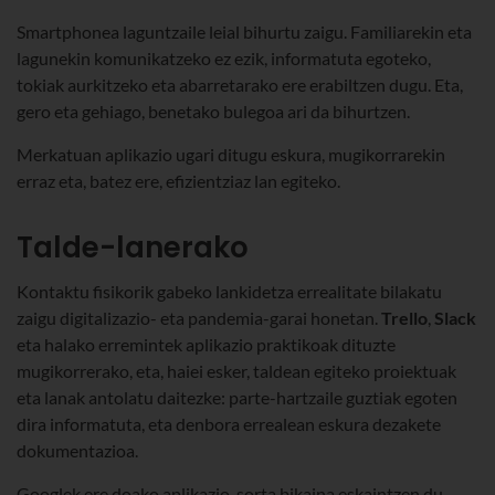
Smartphonea laguntzaile leial bihurtu zaigu. Familiarekin eta
lagunekin komunikatzeko ez ezik, informatuta egoteko,
tokiak aurkitzeko eta abarretarako ere erabiltzen dugu. Eta,
gero eta gehiago, benetako bulegoa ari da bihurtzen.
Merkatuan aplikazio ugari ditugu eskura, mugikorrarekin
erraz eta, batez ere, efizientziaz lan egiteko.
Talde-lanerako
Kontaktu fisikorik gabeko lankidetza errealitate bilakatu
zaigu digitalizazio- eta pandemia-garai honetan.
Trello
,
Slack
eta halako erremintek aplikazio praktikoak dituzte
mugikorrerako, eta, haiei esker, taldean egiteko proiektuak
eta lanak antolatu daitezke: parte-hartzaile guztiak egoten
dira informatuta, eta denbora errealean eskura dezakete
dokumentazioa.
Googlek ere doako aplikazio-sorta bikaina eskaintzen du,