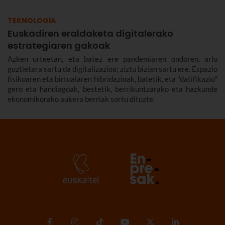
TEKNOLOGIA
Euskadiren eraldaketa digitalerako
estrategiaren gakoak
Azken urteetan, eta batez ere pandemiaren ondoren, arlo
guztietara sartu da digitalizazioa; ziztu bizian sartu ere. Espazio
fisikoaren eta birtualaren hibridazioak, batetik, eta "datifikazio"
gero eta handiagoak, bestetik, berrikuntzarako eta hazkunde
ekonomikorako aukera berriak sortu dituzte.