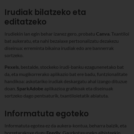
Irudiak bilatzeko eta
editatzeko
Irudiekin lan egin behar izanez gero, probatu
Canva
. Txantiloi
bat aukeratu, eta nahi bezalaxe pertsonalizatu dezakezu
diseinua: erreminta bikaina irudiak edo are bannerrak
sortzeko.
Pexels
, bestalde, stockeko irudi-banku ezagunenetako bat
da, eta mugikorrerako aplikazio bat ere badu, funtzionalitate
handikoa: askotariko irudiak deskargatu ahal izango dituzue
doan.
SparkAdobe
aplikazioa grafikoak eta diseinuak
sortzeko dago pentsaturik, txantiloietatik abiatuta.
Informatuta egoteko
Informatuta egotea ez da aukera-kontua, beharra baizik, eta
horretarakoxe dugu
Feedly
. Gaurkotasuneko albisteekin