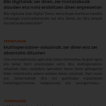
Biki digitalak: zer diren, zer motatakoak
dauden eta nola erabiltzen diren enpresetan
Biki digitalak (edo Digital Twins) deiturikoak etorkizun handiko
teknologia iraultzaileenetako bat dira. Baina, zer dira zehazki
eta zertarako balio dute?
TEKNOLOGIA
Multioperadore-soluzioak: zer diren eta zer
abantaila dituzten
Une oro konektatuta egon ahal izatea funtsezkoa da gaur egun,
eta behar horri erantzuteko sortu dira multioperadore-
soluzioak, hots, estaldura operadore baten baino gehiagoren
bidez eskaintzeko aukera ematen duten soluzioak. Hain zuzen
ere, beharrezkoak dira era guztietako espazioetan
konektagarritasuna, malgutasuna eta jasangarritasuna
bermatzeko, eta abantailak dakartzate erabiltzaileentzat nahiz
enpresentzat.
TEKNOLOGIA