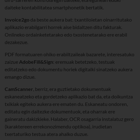
daiteke kontabilitatea smartphonetik bertatik.
Invoice2go
da beste aukera bat: txantiloietan oinarritutako
aplikazio erabilgarri horrek aise bidaltzen ditu fakturak.
Onlineko ordainketetarako edo txostenetarako ere erabil
dezakezue.
PDF formatuaren ohiko erabiltzaileak bazarete, interesatuko
zaizue
AdobeFill&Sign
: eremuak betetzeko, testuak
editatzeko edo dokumentu horiek digitalki sinatzeko aukera
emango dizue.
CamScanner
, berriz, era guztietako dokumentuak
eskaneatzeko eta gordetzeko aplikazio bat da, eta doikuntza
txikiak egiteko aukera ere ematen du. Eskaneatu ondoren,
editatu egin daitezke dokumentuok, eta oharrak ere
gaineratu dakizkieke. Halaber, OCR osagarria instalatuz gero
(karaktereen errekonozimendu optikoa), irudietan
txertaturiko testua atera ahalko duzue.