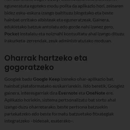
eguneratuta egoteko modu polita da aplikazio hori, zeinaren
bidez esku-eskura izango baitituzu blogetako eta beste
hainbat orritako albisteak eta eguneratzeak. Gainera,
edukietako batzuk antolatu edo gorde nahi izanez gero,
Pocket
instalatu eta noiznahi kontsultatu ahal izango dituzu
irakurketa-zerrendak, zeuk administratutako moduan.
Oharrak hartzeko eta
gogoratzeko
Googlek badu
Google Keep
izeneko ohar-aplikazio bat,
hainbat plataformatako euskarriarekin. Ildo beretik, Googlez
gainera, interesgarriak dira
Evernote
eta
OneNote
ere.
Aplikazio horiekin, sistema pertsonalizatu bat sortu ahal
izango duzu oharretarako, beste pertsona batzuekin
partekatzeko edo beste formatu batzuetako fitxategiak
integratzeko –bideoak, esaterako–.