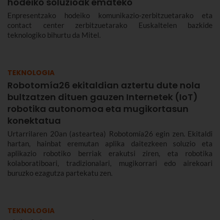
hodeiko soluzioak emateko
Enpresentzako hodeiko komunikazio-zerbitzuetarako eta
contact center zerbitzuetarako Euskaltelen bazkide
teknologiko bihurtu da Mitel.
TEKNOLOGIA
Robotomía26 ekitaldian aztertu dute nola
bultzatzen dituen gauzen Internetek (IoT)
robotika autonomoa eta mugikortasun
konektatua
Urtarrilaren 20an (asteartea) Robotomía26 egin zen. Ekitaldi
hartan, hainbat eremutan aplika daitezkeen soluzio eta
aplikazio robotiko berriak erakutsi ziren, eta robotika
kolaboratiboari, tradizionalari, mugikorrari edo airekoari
buruzko ezagutza partekatu zen.
TEKNOLOGIA