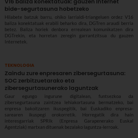
V16 baliza konektatuak: gauzen Internet
bide-segurtasuna hobetzeko
Hilabete batzuk barru, ohiko larrialdi-triangeluen ordez V16
baliza konektatuak erabili beharko dira, DGTren araudi berria
betez. Baliza horiek denbora errealean komunikatzen dira
DGTrekin, eta horretan zeregin garrantzitsua du gauzen
Internetek.
TEKNOLOGIA
Zaindu zure enpresaren zibersegurtasuna:
SOC zerbitzuetarako eta
zibersegurtasunerako laguntzak
Gaur egungo ingurune digitalean, funtsezkoa da
zibersegurtasuna zaintzea lehiakortasuna bermatzeko, bai
enpresa bakoitzaren ikuspegitik, bai Euskadiko enpresa-
sarearen ikuspegi orokorretik. Horregatik dira hain
interesgarriak SPRIk (Enpresa Garapenerako Euskal
Agentziak) martxan dituenak bezalako laguntza-lerroak.