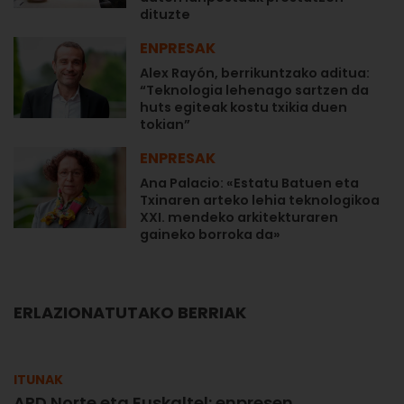
dituzte
ENPRESAK
Alex Rayón, berrikuntzako aditua:
“Teknologia lehenago sartzen da
huts egiteak kostu txikia duen
tokian”
ENPRESAK
Ana Palacio: «Estatu Batuen eta
Txinaren arteko lehia teknologikoa
XXI. mendeko arkitekturaren
gaineko borroka da»
ERLAZIONATUTAKO BERRIAK
ITUNAK
APD Norte eta Euskaltel: enpresen