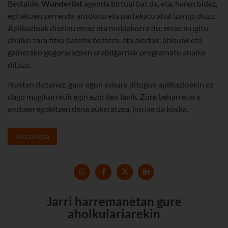
Bestalde,
Wunderlist
agenda birtual bat da, eta, haren bidez,
egitekoen zerrenda antolatu eta partekatu ahal izango duzu.
Aplikazioak diseinu erraz eta moldakorra du; erraz mugitu
ahalko zara fitxa batetik bestera, eta alertak, abisuak eta
gainerako gogorarazpen erabilgarriak programatu ahalko
dituzu.
Ikusten duzunez, gaur egun eskura ditugun aplikazioekin ez
dago mugikorretik egin ezin den lanik. Zure beharretara
ondoen egokitzen dena aukeratzea, horixe da koska.
Tecnología
Jarri harremanetan gure
aholkulariarekin