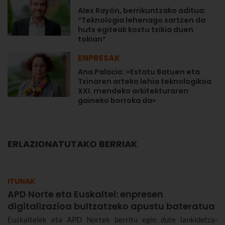
Alex Rayón, berrikuntzako aditua:
“Teknologia lehenago sartzen da
huts egiteak kostu txikia duen
tokian”
ENPRESAK
Ana Palacio: «Estatu Batuen eta
Txinaren arteko lehia teknologikoa
XXI. mendeko arkitekturaren
gaineko borroka da»
ERLAZIONATUTAKO BERRIAK
ITUNAK
APD Norte eta Euskaltel: enpresen
digitalizazioa bultzatzeko apustu bateratua
Euskaltelek eta APD Nortek berritu egin dute lankidetza-