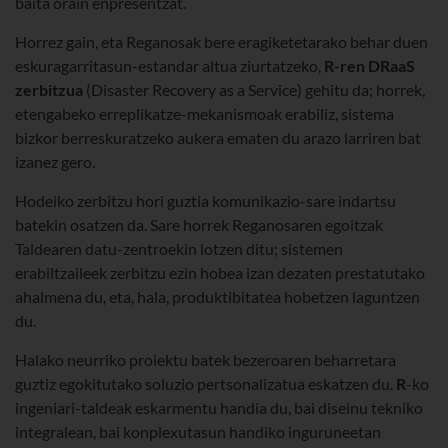
baita orain enpresentzat.
Horrez gain, eta Reganosak bere eragiketetarako behar duen
eskuragarritasun-estandar altua ziurtatzeko,
R-ren DRaaS
zerbitzua
(Disaster Recovery as a Service) gehitu da; horrek,
etengabeko erreplikatze-mekanismoak erabiliz, sistema
bizkor berreskuratzeko aukera ematen du arazo larriren bat
izanez gero.
Hodeiko zerbitzu hori guztia komunikazio-sare indartsu
batekin osatzen da. Sare horrek Reganosaren egoitzak
Taldearen datu-zentroekin lotzen ditu; sistemen
erabiltzaileek zerbitzu ezin hobea izan dezaten prestatutako
ahalmena du, eta, hala, produktibitatea hobetzen laguntzen
du.
Halako neurriko proiektu batek bezeroaren beharretara
guztiz egokitutako soluzio pertsonalizatua eskatzen du.
R
-ko
ingeniari-taldeak eskarmentu handia du, bai diseinu tekniko
integralean, bai konplexutasun handiko inguruneetan