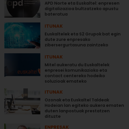
APD Norte eta Euskaltel: enpresen
digitalizazioa bultzatzeko apustu
bateratua
ITUNAK
Euskaltelek eta S2 Grupok bat egin
dute zure enpresako
zibersergurtasuna zaintzeko
ITUNAK
Mitel aukeratu du Euskaltelek
enpresei komunikazioko eta
contact centereko hodeiko
soluzioak emateko
ITUNAK
Ozonak eta Euskaltel Taldeak
Hodeian lan egiteko aukera ematen
duten lanpostuak prestatzen
dituzte
ENPRESAK