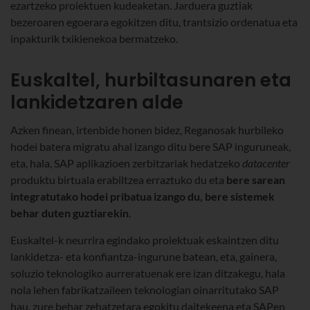
ezartzeko proiektuen kudeaketan. Jarduera guztiak
bezeroaren egoerara egokitzen ditu, trantsizio ordenatua eta
inpakturik txikienekoa bermatzeko.
Euskaltel, hurbiltasunaren eta
lankidetzaren alde
Azken finean, irtenbide honen bidez, Reganosak hurbileko
hodei batera migratu ahal izango ditu bere SAP inguruneak,
eta, hala, SAP aplikazioen zerbitzariak hedatzeko
datacenter
produktu birtuala erabiltzea erraztuko du eta
bere sarean
integratutako hodei pribatua izango du, bere sistemek
behar duten guztiarekin
.
Euskaltel-k neurrira egindako proiektuak eskaintzen ditu
lankidetza- eta konfiantza-ingurune batean, eta, gainera,
soluzio teknologiko aurreratuenak ere izan ditzakegu, hala
nola lehen fabrikatzaileen teknologian oinarritutako SAP
hau, zure behar zehatzetara egokitu daitekeena eta SAPen