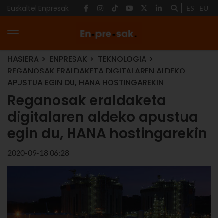
Euskaltel Enpresak
ES
EU
HASIERA
ENPRESAK
TEKNOLOGIA
REGANOSAK ERALDAKETA DIGITALAREN ALDEKO
APUSTUA EGIN DU, HANA HOSTINGAREKIN
Reganosak eraldaketa
digitalaren aldeko apustua
egin du, HANA hostingarekin
2020-09-18 06:28