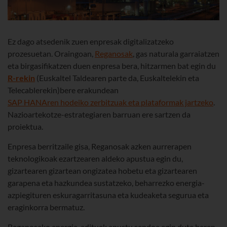
Ez dago atsedenik zuen enpresak digitalizatzeko
prozesuetan. Oraingoan,
Reganosak
, gas naturala garraiatzen
eta birgasifikatzen duen enpresa bera, hitzarmen bat egin du
R-rekin
(Euskaltel Taldearen parte da, Euskaltelekin eta
Telecablerekin)bere erakundean
SAP HANAren hodeiko zerbitzuak eta plataformak jartzeko
.
Nazioartekotze-estrategiaren barruan ere sartzen da
proiektua.
Enpresa berritzaile gisa, Reganosak azken aurrerapen
teknologikoak ezartzearen aldeko apustua egin du,
gizartearen gizartean ongizatea hobetu eta gizartearen
garapena eta hazkundea sustatzeko, beharrezko energia-
azpiegituren eskuragarritasuna eta kudeaketa segurua eta
eraginkorra bermatuz.
Reganosako energia-adituek apustu sendoa egin dute beren