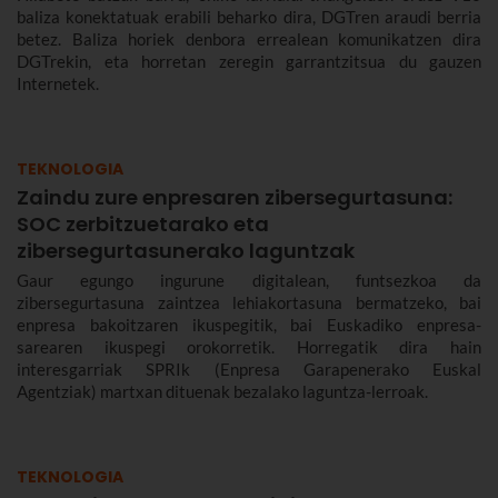
baliza konektatuak erabili beharko dira, DGTren araudi berria
betez. Baliza horiek denbora errealean komunikatzen dira
DGTrekin, eta horretan zeregin garrantzitsua du gauzen
Internetek.
TEKNOLOGIA
Zaindu zure enpresaren zibersegurtasuna:
SOC zerbitzuetarako eta
zibersegurtasunerako laguntzak
Gaur egungo ingurune digitalean, funtsezkoa da
zibersegurtasuna zaintzea lehiakortasuna bermatzeko, bai
enpresa bakoitzaren ikuspegitik, bai Euskadiko enpresa-
sarearen ikuspegi orokorretik. Horregatik dira hain
interesgarriak SPRIk (Enpresa Garapenerako Euskal
Agentziak) martxan dituenak bezalako laguntza-lerroak.
TEKNOLOGIA