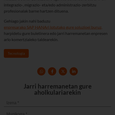
integrazio-, migrazio- eta/edo administrazio-zerbitzu
profesionalak barne hartzen dituena.
Gehiago jakin nahi baduzu
enpresarako SAP HANAri lotutako gure soluzioei buruz,
harpidetu gure buletinera edo jarri harremanetan enpresen
arlo komertzialeko taldearekin.
Tecnología
Jarri harremanetan gure
aholkulariarekin