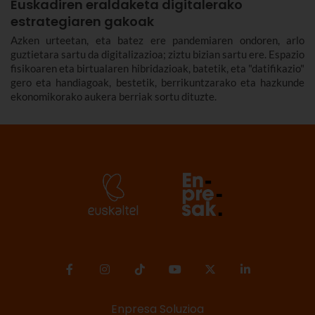
Euskadiren eraldaketa digitalerako
estrategiaren gakoak
Azken urteetan, eta batez ere pandemiaren ondoren, arlo
guztietara sartu da digitalizazioa; ziztu bizian sartu ere. Espazio
fisikoaren eta birtualaren hibridazioak, batetik, eta "datifikazio"
gero eta handiagoak, bestetik, berrikuntzarako eta hazkunde
ekonomikorako aukera berriak sortu dituzte.
Enpresa Soluzioa