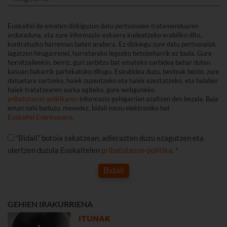
Euskaltel da ematen dizkiguzun datu pertsonalen tratamenduaren
arduraduna, eta zure informazio-eskaera kudeatzeko erabiliko ditu,
kontratuzko harreman baten arabera. Ez dizkiegu zure datu pertsonalak
lagatzen hirugarrenei, horretarako legezko betebeharrik ez bada. Gure
hornitzaileekin, berriz, guri zerbitzu bat emateko sarbidea behar duten
kasuan bakarrik partekatuko ditugu. Eskubidea duzu, besteak beste, zure
datuetara sartzeko, haiek zuzentzeko eta haiek ezeztatzeko, eta halaber
haiek tratatzearen aurka egiteko, gure webguneko
pribatutasun-politikaren
informazio gehigarrian azaltzen den bezala. Baja
eman nahi baduzu, mesedez, bidali mezu elektroniko bat
Euskaltel Enpresasera
.
“Bidali” botoia sakatzean, adierazten duzu ezagutzen eta
ulertzen duzula Euskaltelen
pribatutasun-politika
. *
Bidali
GEHIEN IRAKURRIENA
ITUNAK