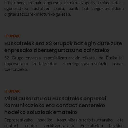
hitzarmena, zeinak enpresen arteko ezagutza-trukea eta -
eguneratzea sustatzen baitu, batik bat negozio-ereduen
digitalizazioarekin loturiko gaietan.
ITUNAK
Euskaltelek eta S2 Grupok bat egin dute zure
enpresako zibersergurtasuna zaintzeko
S2 Grupo enpresa espezializatuarekin elkartu da Euskaltel
enpresetako zerbitzuetan zibersegurtasun-soluzio osoak
txertatzeko.
ITUNAK
Mitel aukeratu du Euskaltelek enpresei
komunikazioko eta contact centereko
hodeiko soluzioak emateko
Enpresentzako hodeiko komunikazio-zerbitzuetarako eta
contact center zerbitzuetarako Euskaltelen bazkide