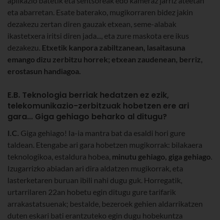
aplikazio batetik eta sentsoreak edo kameraz jarriz ateetan
eta abarretan. Esate baterako, mugikorraren bidez jakin
dezakezu zertan diren gauzak etxean, seme-alabak
ikastetxera iritsi diren jada..., eta zure maskota ere ikus
dezakezu.
Etxetik kanpora zabiltzanean, lasaitasuna
emango dizu zerbitzu horrek; etxean zaudenean, berriz,
erostasun handiagoa.
E.B. Teknologia berriak hedatzen ez ezik,
telekomunikazio-zerbitzuak hobetzen ere ari
gara... Giga gehiago beharko al ditugu?
I.C.
Giga gehiago! Ia-ia mantra bat da esaldi hori gure
taldean. Etengabe ari gara hobetzen mugikorrak: bilakaera
teknologikoa, estaldura hobea,
minutu gehiago, giga gehiago
.
Izugarrizko abiadan ari dira aldatzen mugikorrak, eta
lasterketaren buruan ibili nahi dugu guk. Horregatik,
urtarrilaren 22an hobetu egin ditugu gure tarifarik
arrakastatsuenak; bestalde, bezeroek gehien aldarrikatzen
duten eskari bati erantzuteko egin dugu hobekuntza