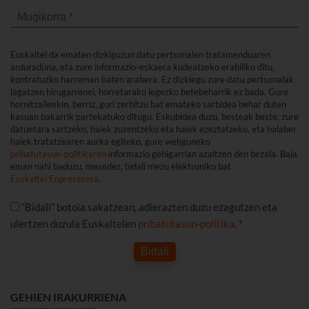
Euskaltel da ematen dizkiguzun datu pertsonalen tratamenduaren
arduraduna, eta zure informazio-eskaera kudeatzeko erabiliko ditu,
kontratuzko harreman baten arabera. Ez dizkiegu zure datu pertsonalak
lagatzen hirugarrenei, horretarako legezko betebeharrik ez bada. Gure
hornitzaileekin, berriz, guri zerbitzu bat emateko sarbidea behar duten
kasuan bakarrik partekatuko ditugu. Eskubidea duzu, besteak beste, zure
datuetara sartzeko, haiek zuzentzeko eta haiek ezeztatzeko, eta halaber
haiek tratatzearen aurka egiteko, gure webguneko
pribatutasun-politikaren
informazio gehigarrian azaltzen den bezala. Baja
eman nahi baduzu, mesedez, bidali mezu elektroniko bat
Euskaltel Enpresasera
.
“Bidali” botoia sakatzean, adierazten duzu ezagutzen eta
ulertzen duzula Euskaltelen
pribatutasun-politika
. *
Bidali
GEHIEN IRAKURRIENA