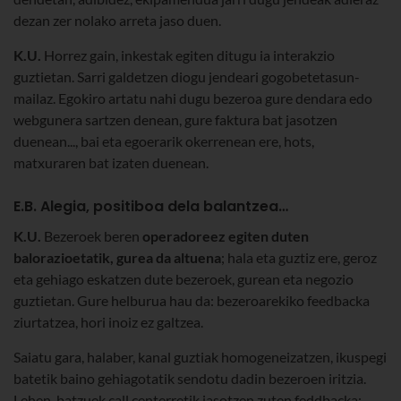
dezan zer nolako arreta jaso duen.
K.U.
Horrez gain, inkestak egiten ditugu ia interakzio
guztietan. Sarri galdetzen diogu jendeari gogobetetasun-
mailaz. Egokiro artatu nahi dugu bezeroa gure dendara edo
webgunera sartzen denean, gure faktura bat jasotzen
duenean..., bai eta egoerarik okerrenean ere, hots,
matxuraren bat izaten duenean.
E.B. Alegia, positiboa dela balantzea…
K.U.
Bezeroek beren
operadoreez egiten duten
balorazioetatik, gurea da altuena
; hala eta guztiz ere, geroz
eta gehiago eskatzen dute bezeroek, gurean eta negozio
guztietan. Gure helburua hau da: bezeroarekiko feedbacka
ziurtatzea, hori inoiz ez galtzea.
Saiatu gara, halaber, kanal guztiak homogeneizatzen, ikuspegi
batetik baino gehiagotatik sendotu dadin bezeroen iritzia.
Lehen, batzuek call centerretik jasotzen zuten feddbacka;