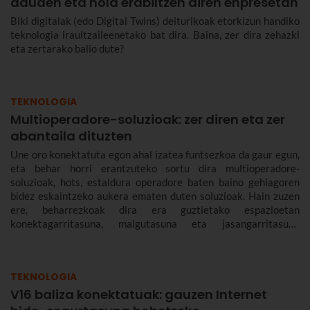
dauden eta nola erabiltzen diren enpresetan
Biki digitalak (edo Digital Twins) deiturikoak etorkizun handiko
teknologia iraultzaileenetako bat dira. Baina, zer dira zehazki
eta zertarako balio dute?
TEKNOLOGIA
Multioperadore-soluzioak: zer diren eta zer
abantaila dituzten
Une oro konektatuta egon ahal izatea funtsezkoa da gaur egun,
eta behar horri erantzuteko sortu dira multioperadore-
soluzioak, hots, estaldura operadore baten baino gehiagoren
bidez eskaintzeko aukera ematen duten soluzioak. Hain zuzen
ere, beharrezkoak dira era guztietako espazioetan
konektagarritasuna, malgutasuna eta jasangarritasuna
bermatzeko, eta abantailak dakartzate erabiltzaileentzat nahiz
enpresentzat.
TEKNOLOGIA
V16 baliza konektatuak: gauzen Internet