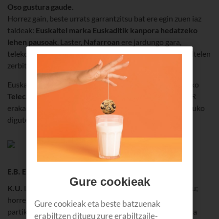
Oso gustura gaude.
Horrez gain, beste urrats garrantzitsu bat ere egin zuen iaz
taldeak:
Euskaltel marka Euskaditik kanpora hedatzeko
lehen pausoak
. Laster,
Nafarroan
ere jardungo gara,
telekomunikazio-eskaintza orokor bat eginez eta Euskaltelen
zerbitzu-kalitatea emanez.
Euskaltel taldeak, berriz, aurrera jarraitzen du: Asturiasko
Telecable
bere proiektura bildu du, lehenago Galiziako R
erakarri zuen bezala. Zalantzarik gabe, hobetzen lagunduko
digute haien energiak eta esperientziak.
E.B. Eta 2018an ere hazten jarraituko al dugu?
Gure cookieak
K.U.
Dudarik gabe. Egiten dugun horretan sinesten dugu;
horregatik ditugu helburu hain handiak. Aurten, bezero
Gure cookieak eta beste batzuenak
partikularren merkatuan jarraitu nahi dugu hazten, baina
erabiltzen ditugu zure erabiltzaile-