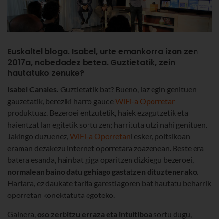
Euskaltel bloga. Isabel, urte emankorra izan zen
2017a, nobedadez betea. Guztietatik, zein
hautatuko zenuke?
Isabel Canales.
Guztietatik bat? Bueno, iaz egin genituen
gauzetatik, bereziki harro gaude
WiFi-a Oporretan
produktuaz. Bezeroei entzutetik, haiek ezagutzetik eta
haientzat lan egitetik sortu zen; harrituta utzi nahi genituen.
Jakingo duzuenez,
WiFi-a Oporretan
i esker, poltsikoan
eraman dezakezu internet oporretara zoazenean. Beste era
batera esanda, hainbat giga oparitzen dizkiegu bezeroei,
normalean baino datu gehiago gastatzen dituztenerako.
Hartara, ez daukate tarifa garestiagoren bat hautatu beharrik
oporretan konektatuta egoteko.
Gainera,
oso zerbitzu erraza eta intuitiboa
sortu dugu,