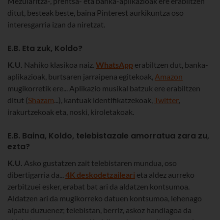
Mezularitza-, prentsa- eta banka-aplikazioak ere erabiltzen
ditut, besteak beste, baina Pinterest aurkikuntza oso
interesgarria izan da niretzat.
E.B. Eta zuk, Koldo?
K.U.
Nahiko klasikoa naiz.
WhatsApp
erabiltzen dut, banka-
aplikazioak, burtsaren jarraipena egitekoak,
Amazon
mugikorretik ere... Aplikazio musikal batzuk ere erabiltzen
ditut (
Shazam
...), kantuak identifikatzekoak,
Twitter
,
irakurtzekoak eta, noski, kiroletakoak.
E.B. Baina, Koldo, telebistazale amorratua zara zu,
ezta?
K.U.
Asko gustatzen zait telebistaren mundua, oso
dibertigarria da...
4K deskodetzaileari
eta aldez aurreko
zerbitzuei esker, erabat bat ari da aldatzen kontsumoa.
Aldatzen ari da mugikorreko datuen kontsumoa, lehenago
aipatu duzuenez; telebistan, berriz, askoz handiagoa da