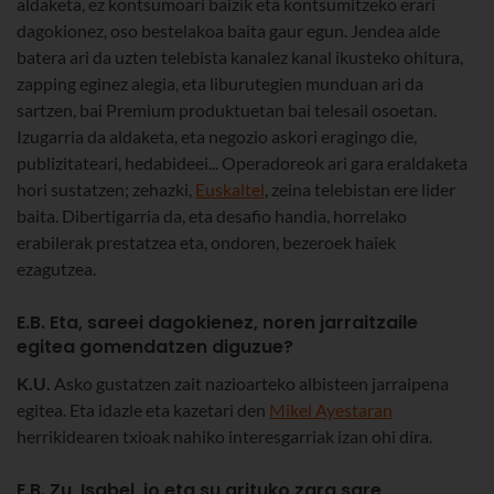
aldaketa, ez kontsumoari baizik eta kontsumitzeko erari
dagokionez, oso bestelakoa baita gaur egun. Jendea alde
batera ari da uzten telebista kanalez kanal ikusteko ohitura,
zapping eginez alegia, eta liburutegien munduan ari da
sartzen, bai Premium produktuetan bai telesail osoetan.
Izugarria da aldaketa, eta negozio askori eragingo die,
publizitateari, hedabideei... Operadoreok ari gara eraldaketa
hori sustatzen; zehazki,
Euskaltel
, zeina telebistan ere lider
baita. Dibertigarria da, eta desafio handia, horrelako
erabilerak prestatzea eta, ondoren, bezeroek haiek
ezagutzea.
E.B. Eta, sareei dagokienez, noren jarraitzaile
egitea gomendatzen diguzue?
K.U.
Asko gustatzen zait nazioarteko albisteen jarraipena
egitea. Eta idazle eta kazetari den
Mikel Ayestaran
herrikidearen txioak nahiko interesgarriak izan ohi dira.
E.B. Zu, Isabel, jo eta su arituko zara sare