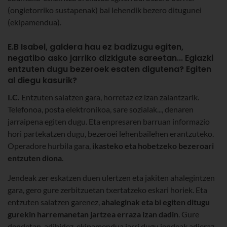
(ongietorriko sustapenak) bai lehendik bezero ditugunei
(ekipamendua).
E.B Isabel, galdera hau ez badizugu egiten,
negatibo asko jarriko dizkigute sareetan... Egiazki
entzuten dugu bezeroek esaten digutena? Egiten
al diegu kasurik?
I.C.
Entzuten saiatzen gara, horretaz ez izan zalantzarik.
Telefonoa, posta elektronikoa, sare sozialak..., denaren
jarraipena egiten dugu. Eta enpresaren barruan informazio
hori partekatzen dugu, bezeroei lehenbailehen erantzuteko.
Operadore hurbila gara,
ikasteko eta hobetzeko bezeroari
entzuten diona
.
Jendeak zer eskatzen duen ulertzen eta jakiten ahalegintzen
gara, gero gure zerbitzuetan txertatzeko eskari horiek. Eta
entzuten saiatzen garenez,
ahaleginak eta bi egiten ditugu
gurekin harremanetan jartzea erraza izan dadin
. Gure
dendetan, adibidez, ekipamendua jarri dugu jendeak adieraz