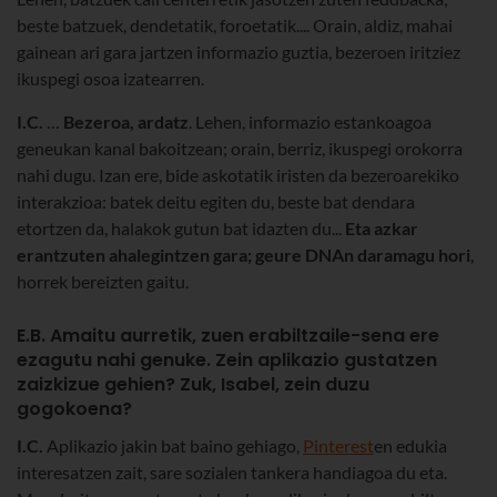
beste batzuek, dendetatik, foroetatik.... Orain, aldiz, mahai
gainean ari gara jartzen informazio guztia, bezeroen iritziez
ikuspegi osoa izatearren.
I.C.
…
Bezeroa, ardatz
. Lehen, informazio estankoagoa
geneukan kanal bakoitzean; orain, berriz, ikuspegi orokorra
nahi dugu. Izan ere, bide askotatik iristen da bezeroarekiko
interakzioa: batek deitu egiten du, beste bat dendara
etortzen da, halakok gutun bat idazten du...
Eta azkar
erantzuten ahalegintzen gara; geure DNAn daramagu hori
,
horrek bereizten gaitu.
E.B. Amaitu aurretik, zuen erabiltzaile-sena ere
ezagutu nahi genuke. Zein aplikazio gustatzen
zaizkizue gehien? Zuk, Isabel, zein duzu
gogokoena?
I.C.
Aplikazio jakin bat baino gehiago,
Pinterest
en edukia
interesatzen zait, sare sozialen tankera handiagoa du eta.