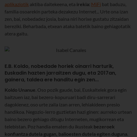
aplikaziotik
aktiba daitekeena, eta
irekia:
MiFi
bat baduzu,
familia osoarekin parteka dezakezu Internet... Urte ona izan
zen, bai, nobedadez josia, baina niri horixe gustatu zitzaidan
bereziki. Beharbada, etxean ataka batetik baino gehiagotatik
atera gaitu.
E.B. Koldo, nobedade horiek oinarri harturik,
Euskadin hazten jarraitzen dugu, eta 2017an,
gainera, taldea ere handitu egin zen...
Koldo Unanue
. Oso pozik gaude, bai, Euskaltelek gora egin
baitzuen iaz, bai bezero-kopuruari badi diru-sarrerari
dagokienez, oso urte zaila izan arren, lehiakideen presio
handikoa. Negozio-lerro guztietan hazi ginen: aurreko urtean
baino bezero gehiago ditugu Interneten, mugikorrean eta
telebistan. Poz handia ematen du ikusteak
bezeroek
konfiantza dutela gugan, balioesten dutela egiten duguna
.