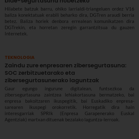
bide-segurtasuna hobetzeko
Hilabete batzuk barru, ohiko larrialdi-triangeluen ordez V16
baliza konektatuak erabili beharko dira, DGTren araudi berria
betez. Baliza horiek denbora errealean komunikatzen dira
DGTrekin, eta horretan zeregin garrantzitsua du gauzen
Internetek.
TEKNOLOGIA
Zaindu zure enpresaren zibersegurtasuna:
SOC zerbitzuetarako eta
zibersegurtasunerako laguntzak
Gaur egungo ingurune digitalean, funtsezkoa da
zibersegurtasuna zaintzea lehiakortasuna bermatzeko, bai
enpresa bakoitzaren ikuspegitik, bai Euskadiko enpresa-
sarearen ikuspegi orokorretik. Horregatik dira hain
interesgarriak SPRIk (Enpresa Garapenerako Euskal
Agentziak) martxan dituenak bezalako laguntza-lerroak.