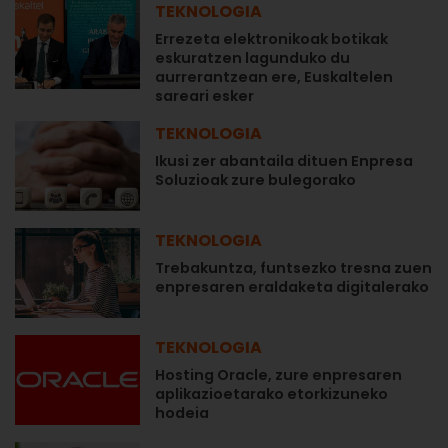
TEKNOLOGIA
Errezeta elektronikoak botikak
eskuratzen lagunduko du
aurrerantzean ere, Euskaltelen
sareari esker
TEKNOLOGIA
Ikusi zer abantaila dituen Enpresa
Soluzioak zure bulegorako
TEKNOLOGIA
Trebakuntza, funtsezko tresna zuen
enpresaren eraldaketa digitalerako
TEKNOLOGIA
Hosting Oracle, zure enpresaren
aplikazioetarako etorkizuneko
hodeia