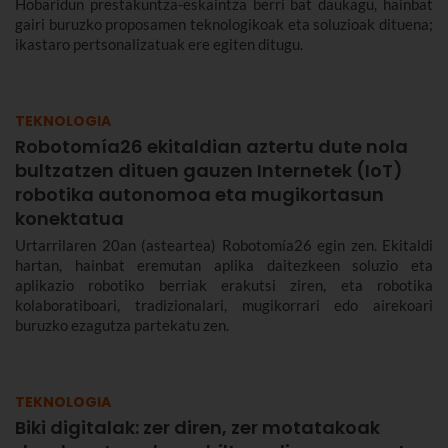
Hobaridun prestakuntza-eskaintza berri bat daukagu, hainbat
gairi buruzko proposamen teknologikoak eta soluzioak dituena;
ikastaro pertsonalizatuak ere egiten ditugu.
TEKNOLOGIA
Robotomía26 ekitaldian aztertu dute nola
bultzatzen dituen gauzen Internetek (IoT)
robotika autonomoa eta mugikortasun
konektatua
Urtarrilaren 20an (asteartea) Robotomía26 egin zen. Ekitaldi
hartan, hainbat eremutan aplika daitezkeen soluzio eta
aplikazio robotiko berriak erakutsi ziren, eta robotika
kolaboratiboari, tradizionalari, mugikorrari edo airekoari
buruzko ezagutza partekatu zen.
TEKNOLOGIA
Biki digitalak: zer diren, zer motatakoak