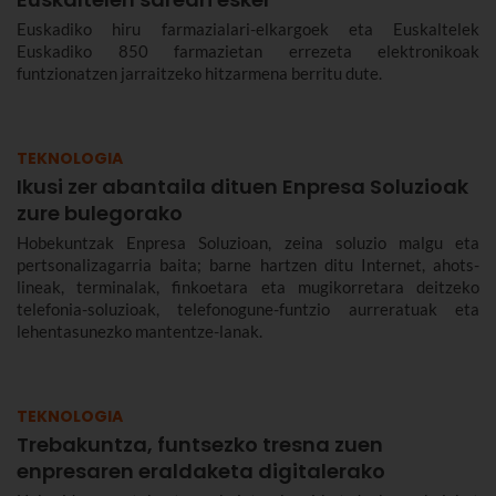
Euskadiko hiru farmazialari-elkargoek eta Euskaltelek
Euskadiko 850 farmazietan errezeta elektronikoak
funtzionatzen jarraitzeko hitzarmena berritu dute.
TEKNOLOGIA
Ikusi zer abantaila dituen Enpresa Soluzioak
zure bulegorako
Hobekuntzak Enpresa Soluzioan, zeina soluzio malgu eta
pertsonalizagarria baita; barne hartzen ditu Internet, ahots-
lineak, terminalak, finkoetara eta mugikorretara deitzeko
telefonia-soluzioak, telefonogune-funtzio aurreratuak eta
lehentasunezko mantentze-lanak.
TEKNOLOGIA
Trebakuntza, funtsezko tresna zuen
enpresaren eraldaketa digitalerako