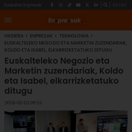
Euskaltel Enpresak
ES
EU
HASIERA
ENPRESAK
TEKNOLOGIA
EUSKALTELEKO NEGOZIO ETA MARKETIN ZUZENDARIAK,
KOLDO ETA ISABEL, ELKARRIZKETATUKO DITUGU
Euskalteleko Negozio eta
Marketin zuzendariak, Koldo
eta Isabel, elkarrizketatuko
ditugu
2018-02-01 09:53