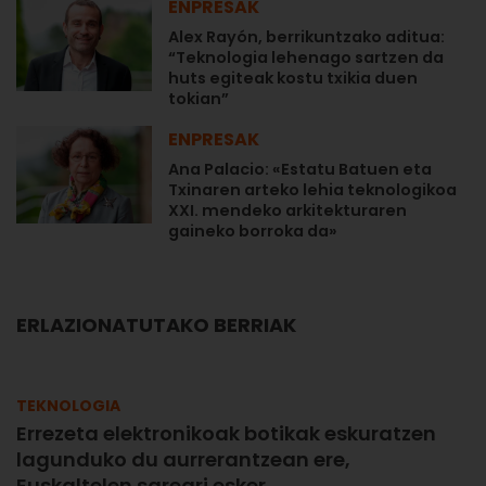
ENPRESAK
Alex Rayón, berrikuntzako aditua:
“Teknologia lehenago sartzen da
huts egiteak kostu txikia duen
tokian”
ENPRESAK
Ana Palacio: «Estatu Batuen eta
Txinaren arteko lehia teknologikoa
XXI. mendeko arkitekturaren
gaineko borroka da»
ERLAZIONATUTAKO BERRIAK
TEKNOLOGIA
Errezeta elektronikoak botikak eskuratzen
lagunduko du aurrerantzean ere,
Euskaltelen sareari esker