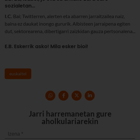
sozialetan…
I.C.
Bai; Twitterren, alerten eta abarren jarraitzailea naiz,
baina ez daukat inongo gururik. Albisteen jarraipena egiten
dut, sektorearena, dibertigarri zaizkidan gauza pertsonalena...
E.B. Eskerrik asko! Mila esker bioi!
euskaltel
Jarri harremanetan gure
aholkulariarekin