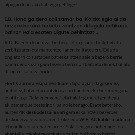
aipagarrienetako bat: giga gehiago!
E.B. Hona galdera zail samar ba, Koldo: egia al da
bezero berriak hobeto zaintzen ditugula betikoak
baino? Hala esaten digute behintzat...
K.U.
Bueno, denentzat berberak dira produktuak, bai eta
zerbitzuaren eta mantentze-lanen kalitatea ere. Egia da
ongietorriko sustapen bat eskaintzen zaiela bezero berriei,
baina denok izan gara bezero berri noizbait, eta denok baliatu
ditugu eskaintza horiek.
Hortik aurrera, ekipamenduaren tipologiari dagokionez,
adibidez, batzuetan antzinatasun handieneko bezeroengana
jo ohi dugu, "leialenengana", eta haiei eguneratzen diegu
ekipamendua beste inori baino lehenago. Esate baterako,
aurten
4K deskodetzailea
ari gara eskaintzen bezeroei
deskodetzaile zaharraren truke, edo
WiFi AC kable-modema
lehendik zeukatenaren ordez. Saiatzen gara nobedade- eta
abantaila-eskaintza orekatua egiten bai bezero berriei