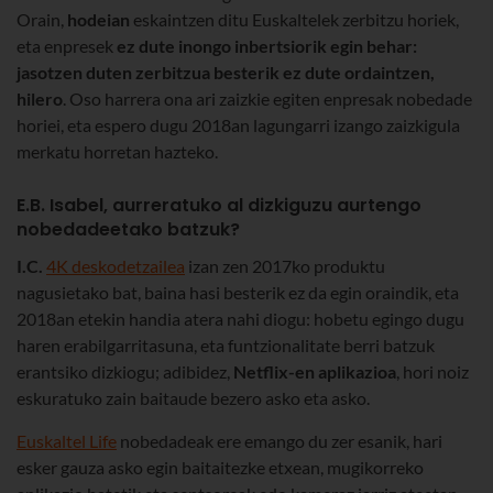
Orain,
hodeian
eskaintzen ditu Euskaltelek zerbitzu horiek,
eta enpresek
ez dute inongo inbertsiorik egin behar:
jasotzen duten zerbitzua besterik ez dute ordaintzen,
hilero
. Oso harrera ona ari zaizkie egiten enpresak nobedade
horiei, eta espero dugu 2018an lagungarri izango zaizkigula
merkatu horretan hazteko.
E.B. Isabel, aurreratuko al dizkiguzu aurtengo
nobedadeetako batzuk?
I.C.
4K deskodetzailea
izan zen 2017ko produktu
nagusietako bat, baina hasi besterik ez da egin oraindik, eta
2018an etekin handia atera nahi diogu: hobetu egingo dugu
haren erabilgarritasuna, eta funtzionalitate berri batzuk
erantsiko dizkiogu; adibidez,
Netflix-en aplikazioa
, hori noiz
eskuratuko zain baitaude bezero asko eta asko.
Euskaltel Life
nobedadeak ere emango du zer esanik, hari
esker gauza asko egin baitaitezke etxean, mugikorreko