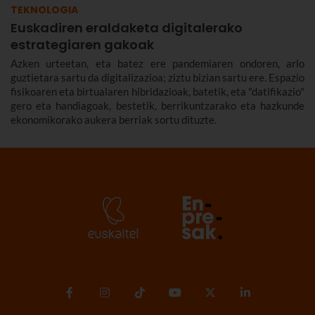
TEKNOLOGIA
Euskadiren eraldaketa digitalerako
estrategiaren gakoak
Azken urteetan, eta batez ere pandemiaren ondoren, arlo
guztietara sartu da digitalizazioa; ziztu bizian sartu ere. Espazio
fisikoaren eta birtualaren hibridazioak, batetik, eta "datifikazio"
gero eta handiagoak, bestetik, berrikuntzarako eta hazkunde
ekonomikorako aukera berriak sortu dituzte.