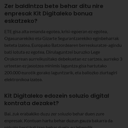
Zer baldintza bete behar ditu nire
enpresak Kit Digitaleko bonua
eskatzeko?
ETE gisa alta emanda egotea, krisi-egoeran ez egotea,
Ogasunarekiko eta Gizarte Segurantzarekiko eginbeharrak
beteta izatea, Europako Batzordearen berreskuratze-agindu
bati lotuta ez egotea, Dirulaguntzei buruzko Lege
Orokorrean aurreikusitako debekuetan ez sartzea, aurreko 3
urteetan ez jasotzea minimis laguntza gisa hartutako
200.000 eurotik gorako laguntzarik, eta baliozko ziurtagiri
elektronikoa izatea.
Kit Digitaleko edozein soluzio digital
kontrata dezaket?
Bai, zuk erabakiko duzu zer soluzio behar duen zure
enpresak. Kontuan hartu behar duzun gauza bakarra da
soluzio berri bat izan behar duela, ez lehendik