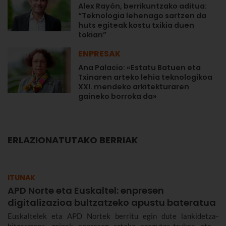
Alex Rayón, berrikuntzako aditua:
“Teknologia lehenago sartzen da
huts egiteak kostu txikia duen
tokian”
ENPRESAK
Ana Palacio: «Estatu Batuen eta
Txinaren arteko lehia teknologikoa
XXI. mendeko arkitekturaren
gaineko borroka da»
ERLAZIONATUTAKO BERRIAK
ITUNAK
APD Norte eta Euskaltel: enpresen
digitalizazioa bultzatzeko apustu bateratua
Euskaltelek eta APD Nortek berritu egin dute lankidetza-