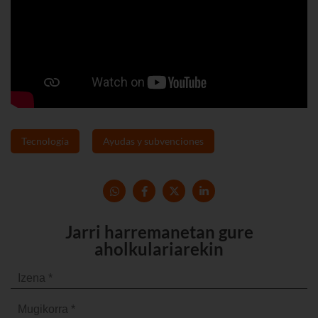
Tecnología
Ayudas y subvenciones
Jarri harremanetan gure
aholkulariarekin