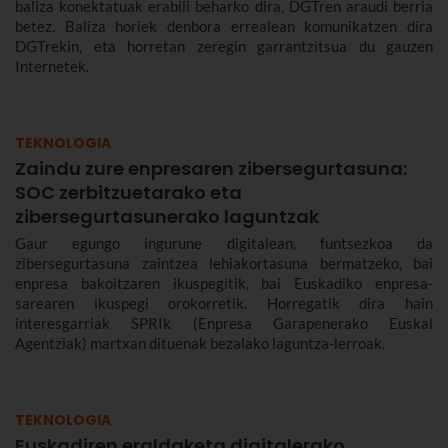
baliza konektatuak erabili beharko dira, DGTren araudi berria
betez. Baliza horiek denbora errealean komunikatzen dira
DGTrekin, eta horretan zeregin garrantzitsua du gauzen
Internetek.
TEKNOLOGIA
Zaindu zure enpresaren zibersegurtasuna:
SOC zerbitzuetarako eta
zibersegurtasunerako laguntzak
Gaur egungo ingurune digitalean, funtsezkoa da
zibersegurtasuna zaintzea lehiakortasuna bermatzeko, bai
enpresa bakoitzaren ikuspegitik, bai Euskadiko enpresa-
sarearen ikuspegi orokorretik. Horregatik dira hain
interesgarriak SPRIk (Enpresa Garapenerako Euskal
Agentziak) martxan dituenak bezalako laguntza-lerroak.
TEKNOLOGIA
Euskadiren eraldaketa digitalerako