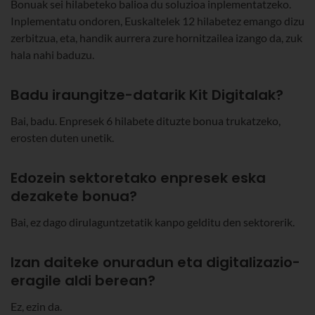
Bonuak sei hilabeteko balioa du soluzioa inplementatzeko.
Inplementatu ondoren, Euskaltelek 12 hilabetez emango dizu
zerbitzua, eta, handik aurrera zure hornitzailea izango da, zuk
hala nahi baduzu.
Badu iraungitze-datarik Kit Digitalak?
Bai, badu. Enpresek 6 hilabete dituzte bonua trukatzeko,
erosten duten unetik.
Edozein sektoretako enpresek eska
dezakete bonua?
Bai, ez dago dirulaguntzetatik kanpo gelditu den sektorerik.
Izan daiteke onuradun eta digitalizazio-
eragile aldi berean?
Ez, ezin da.