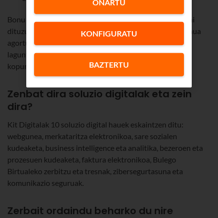
ONARTU
Bonu digital baten bidez emango zaizu laguntza, eta nahi
dituzun soluzioak erosteko erabili ahal izango duzu, bonua
KONFIGURATU
agortu arte. Kit Digitala programako soluzio bakoitzak
laguntza-kantitate maximo bat du esleitua, langile-
BAZTERTU
kopuruaren arabera.
Zenbat dira soluzio digitalak eta zein
dira?
Kit Digitalak 10 soluzio digital hauek eskaintzen ditu:
webgunea, merkataritza elektronikoa, sare sozialen
kudeaketa, business intelligence eta analitika, bezeroen eta
prozesuen kudeaketa, faktura elektronikoa, Bulego
Birtualeko zerbitzu eta tresnak, zibersegurtasuna eta
komunikazio seguruak.
Zerbait ordaindu beharko du nire