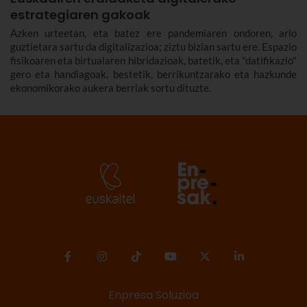
estrategiaren gakoak
Azken urteetan, eta batez ere pandemiaren ondoren, arlo
guztietara sartu da digitalizazioa; ziztu bizian sartu ere. Espazio
fisikoaren eta birtualaren hibridazioak, batetik, eta "datifikazio"
gero eta handiagoak, bestetik, berrikuntzarako eta hazkunde
ekonomikorako aukera berriak sortu dituzte.
Enpresa Soluzioa