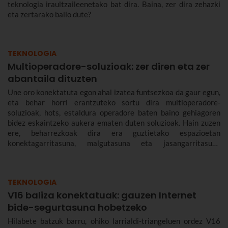
teknologia iraultzaileenetako bat dira. Baina, zer dira zehazki
eta zertarako balio dute?
TEKNOLOGIA
Multioperadore-soluzioak: zer diren eta zer
abantaila dituzten
Une oro konektatuta egon ahal izatea funtsezkoa da gaur egun,
eta behar horri erantzuteko sortu dira multioperadore-
soluzioak, hots, estaldura operadore baten baino gehiagoren
bidez eskaintzeko aukera ematen duten soluzioak. Hain zuzen
ere, beharrezkoak dira era guztietako espazioetan
konektagarritasuna, malgutasuna eta jasangarritasuna
bermatzeko, eta abantailak dakartzate erabiltzaileentzat nahiz
enpresentzat.
TEKNOLOGIA
V16 baliza konektatuak: gauzen Internet
bide-segurtasuna hobetzeko
Hilabete batzuk barru, ohiko larrialdi-triangeluen ordez V16