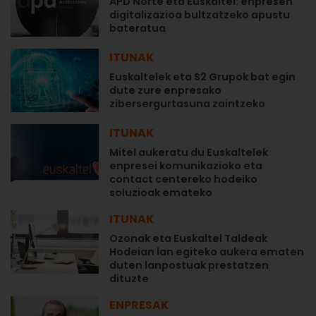
APD Norte eta Euskaltel: enpresen
digitalizazioa bultzatzeko apustu
bateratua
ITUNAK
Euskaltelek eta S2 Grupok bat egin
dute zure enpresako
zibersergurtasuna zaintzeko
ITUNAK
Mitel aukeratu du Euskaltelek
enpresei komunikazioko eta
contact centereko hodeiko
soluzioak emateko
ITUNAK
Ozonak eta Euskaltel Taldeak
Hodeian lan egiteko aukera ematen
duten lanpostuak prestatzen
dituzte
ENPRESAK