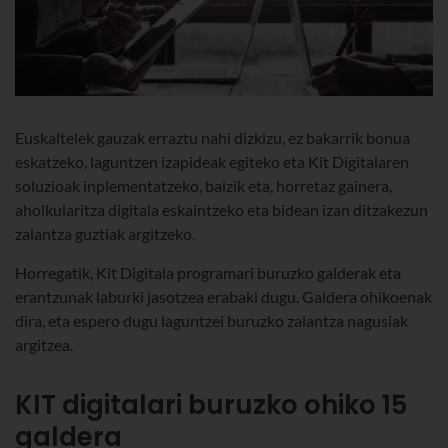
Euskaltelek gauzak erraztu nahi dizkizu, ez bakarrik bonua
eskatzeko, laguntzen izapideak egiteko eta Kit Digitalaren
soluzioak inplementatzeko, baizik eta, horretaz gainera,
aholkularitza digitala eskaintzeko eta bidean izan ditzakezun
zalantza guztiak argitzeko.
Horregatik, Kit Digitala programari buruzko galderak eta
erantzunak laburki jasotzea erabaki dugu. Galdera ohikoenak
dira, eta espero dugu laguntzei buruzko zalantza nagusiak
argitzea.
KIT digitalari buruzko ohiko 15
galdera