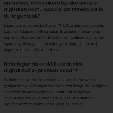
enpresak, edo aukeratutako soluzio
digitalen kostu osoa ordaintzeko balio
du laguntzak?
Laguntzak soluzioen kostuaren % 100 ordaintzea du xede;
kopuruari dagokion BEZa bakarrik ordaindu beharko du
enpresak. Hala ere, aukeratutako hornitzailearen soluzioa
laguntzagatik dagokizuna baino garestiagoa bada, zuri
dagokizu diferentzia ordaintzea.
Nola lagunduko dit Euskaltelek
digitalizazio-prozesu osoan?
Euskaltelek bizitza erraztu nahi dizu, eta, beraz, kostu
gehigarririk gabeko laguntza eskaintzen dizugu, bonu digitala
eskatzeko izapideak egiteko, aholkularitza digitala
eskaintzeko eta, aukeratzen dituzun soluzio digitalak
inplementatzeko digitalizazio-eragilea izateko.