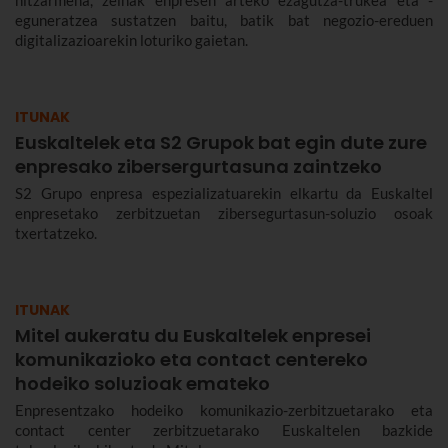
hitzarmena, zeinak enpresen arteko ezagutza-trukea eta -
eguneratzea sustatzen baitu, batik bat negozio-ereduen
digitalizazioarekin loturiko gaietan.
ITUNAK
Euskaltelek eta S2 Grupok bat egin dute zure
enpresako zibersergurtasuna zaintzeko
S2 Grupo enpresa espezializatuarekin elkartu da Euskaltel
enpresetako zerbitzuetan zibersegurtasun-soluzio osoak
txertatzeko.
ITUNAK
Mitel aukeratu du Euskaltelek enpresei
komunikazioko eta contact centereko
hodeiko soluzioak emateko
Enpresentzako hodeiko komunikazio-zerbitzuetarako eta
contact center zerbitzuetarako Euskaltelen bazkide