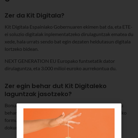
Zer da Kit Digitala?
Kit Digitala Espainiako Gobernuaren ekimen bat da, eta ETE-
ei soluzio digitalak inplementatzeko dirulaguntzak ematea du
xede, hala urrats sendo bat egin dezaten heldutasun digitala
lortzeko bidean.
NEXT GENERATION EU Europako funtsetatik dator
dirulaguntza, eta 3.000 milioi euroko aurrekontua du.
Zer egin behar dut Kit Digitaleko
laguntzak jasotzeko?
Bonua eskuratzeko, Acelera Pymeren orrian erregistratu
behar duzu, diagnostiko digitaleko testa egin, eta onlineko
formulario bat bete, non enpresari buruzko zenbait
dokumentu aurkeztu beharko baitituzu.