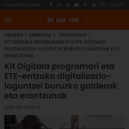
Euskaltel Enpresak
ES
EU
HASIERA
ENPRESAK
TEKNOLOGIA
KIT DIGITALA PROGRAMARI ETA ETE-ENTZAKO
DIGITALIZAZIO-LAGUNTZEI BURUZKO GALDERAK ETA
ERANTZUNAK
Kit Digitala programari eta
ETE-entzako digitalizazio-
laguntzei buruzko galderak
eta erantzunak
2022-02-22 16:11