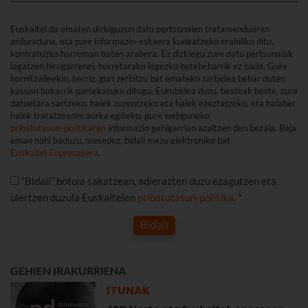
Euskaltel da ematen dizkiguzun datu pertsonalen tratamenduaren
arduraduna, eta zure informazio-eskaera kudeatzeko erabiliko ditu,
kontratuzko harreman baten arabera. Ez dizkiegu zure datu pertsonalak
lagatzen hirugarrenei, horretarako legezko betebeharrik ez bada. Gure
hornitzaileekin, berriz, guri zerbitzu bat emateko sarbidea behar duten
kasuan bakarrik partekatuko ditugu. Eskubidea duzu, besteak beste, zure
datuetara sartzeko, haiek zuzentzeko eta haiek ezeztatzeko, eta halaber
haiek tratatzearen aurka egiteko, gure webguneko
pribatutasun-politikaren
informazio gehigarrian azaltzen den bezala. Baja
eman nahi baduzu, mesedez, bidali mezu elektroniko bat
Euskaltel Enpresasera
.
“Bidali” botoia sakatzean, adierazten duzu ezagutzen eta
ulertzen duzula Euskaltelen
pribatutasun-politika
. *
Bidali
GEHIEN IRAKURRIENA
ITUNAK