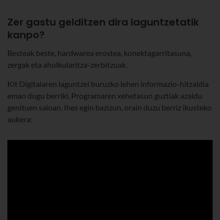
Zer gastu gelditzen dira laguntzetatik
kanpo?
Besteak beste, hardwarea erostea, konektagarritasuna,
zergak eta aholkularitza-zerbitzuak.
Kit Digitalaren laguntzei buruzko lehen informazio-hitzaldia
eman dugu berriki. Programaren xehetasun guztiak azaldu
genituen saioan. Ihes egin bazizun, orain duzu berriz ikusteko
aukera: