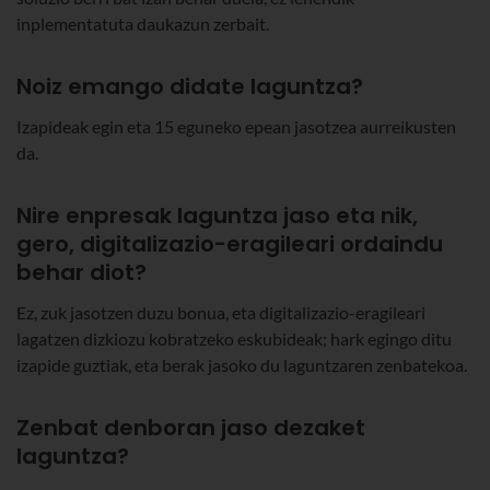
inplementatuta daukazun zerbait.
Noiz emango didate laguntza?
Izapideak egin eta 15 eguneko epean jasotzea aurreikusten
da.
Nire enpresak laguntza jaso eta nik,
gero, digitalizazio-eragileari ordaindu
behar diot?
Ez, zuk jasotzen duzu bonua, eta digitalizazio-eragileari
lagatzen dizkiozu kobratzeko eskubideak; hark egingo ditu
izapide guztiak, eta berak jasoko du laguntzaren zenbatekoa.
Zenbat denboran jaso dezaket
laguntza?