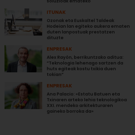
soluzioak emateko
ITUNAK
Ozonak eta Euskaltel Taldeak
Hodeian lan egiteko aukera ematen
duten lanpostuak prestatzen
dituzte
ENPRESAK
Alex Rayón, berrikuntzako aditua:
“Teknologia lehenago sartzen da
huts egiteak kostu txikia duen
tokian”
ENPRESAK
Ana Palacio: «Estatu Batuen eta
Txinaren arteko lehia teknologikoa
XXI. mendeko arkitekturaren
gaineko borroka da»