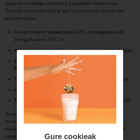
Seguruenik jakingo duzuenez, Espainiako Gobernuak
"Energia aurrezteko plana" jarri du indarrean, zeinak hau
jasotzen baitu:
Aire girotuaren
tenperatura
27ºC-ra
mugatzea
, eta
berogailuarena 19ºC-ra.
Ateak automatikoki ixtea
eremu berotu edo hoztuetan.
Erakusleiho eta eraikinetako argiak automatikoki
itzaltzea
22:00etan.
Tenperatura
ri
eta hezetasuna
ri buruzko informazioa.
Galdarak berrikustea
.
Telelana
, astean 3 egunez, estatuko funtzionarioentzat.
Testuinguru horretan, Euskaltelek, energia-kontsumoa
murrizten eta negozio-prozesuak optimizatzen lagundu
diezazueke zenbait ekintza martxan jarriz, hala nola
zuen
Gure cookieak
instalazioak urrutitik kudeatzea
edo zuen enpresaren