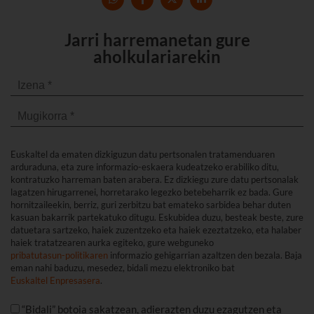
Jarri harremanetan gure
aholkulariarekin
Euskaltel da ematen dizkiguzun datu pertsonalen tratamenduaren
arduraduna, eta zure informazio-eskaera kudeatzeko erabiliko ditu,
kontratuzko harreman baten arabera. Ez dizkiegu zure datu pertsonalak
lagatzen hirugarrenei, horretarako legezko betebeharrik ez bada. Gure
hornitzaileekin, berriz, guri zerbitzu bat emateko sarbidea behar duten
kasuan bakarrik partekatuko ditugu. Eskubidea duzu, besteak beste, zure
datuetara sartzeko, haiek zuzentzeko eta haiek ezeztatzeko, eta halaber
haiek tratatzearen aurka egiteko, gure webguneko
pribatutasun-politikaren
informazio gehigarrian azaltzen den bezala. Baja
eman nahi baduzu, mesedez, bidali mezu elektroniko bat
Euskaltel Enpresasera
.
“Bidali” botoia sakatzean, adierazten duzu ezagutzen eta