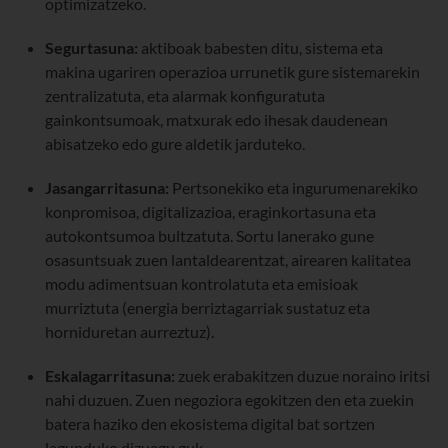
optimizatzeko.
Segurtasuna:
aktiboak babesten ditu, sistema eta
makina ugariren operazioa urrunetik gure sistemarekin
zentralizatuta, eta alarmak konfiguratuta
gainkontsumoak, matxurak edo ihesak daudenean
abisatzeko edo gure aldetik jarduteko.
Jasangarritasuna:
Pertsonekiko eta ingurumenarekiko
konpromisoa, digitalizazioa, eraginkortasuna eta
autokontsumoa bultzatuta. Sortu lanerako gune
osasuntsuak zuen lantaldearentzat, airearen kalitatea
modu adimentsuan kontrolatuta eta emisioak
murriztuta (energia berriztagarriak sustatuz eta
horniduretan aurreztuz).
Eskalagarritasuna:
zuek erabakitzen duzue noraino iritsi
nahi duzuen. Zuen negoziora egokitzen den eta zuekin
batera haziko den ekosistema digital bat sortzen
lagunduko dizuegu guk.