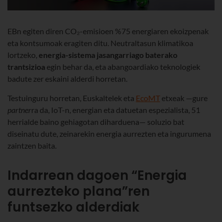
EBn egiten diren CO₂-emisioen %75 energiaren ekoizpenak
eta kontsumoak eragiten ditu. Neutraltasun klimatikoa
lortzeko,
energia-sistema jasangarriago baterako
trantsizioa
egin behar da, eta abangoardiako teknologiek
badute zer eskaini alderdi horretan.
Testuinguru horretan, Euskaltelek eta
EcoMT
etxeak —gure
partner
ra da, IoT-n, energian eta datuetan espezialista, 51
herrialde baino gehiagotan diharduena— soluzio bat
diseinatu dute, zeinarekin energia aurrezten eta ingurumena
zaintzen baita.
Indarrean dagoen “Energia
aurrezteko plana”ren
funtsezko alderdiak