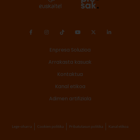
Enpresa Soluzioa
Arrakasta kasuak
Kontaktua
Kanal etikoa
Adimen artifiziala
Lege-oharra
Cookien politika
Pribatutasun politika
Kanal etikoa