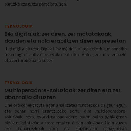
buruzko ezagutza partekatu zen.
TEKNOLOGIA
Biki digitalak: zer diren, zer motatakoak
dauden eta nola erabiltzen diren enpresetan
Biki digitalak (edo Digital Twins) deiturikoak etorkizun handiko
teknologia iraultzaileenetako bat dira. Baina, zer dira zehazki
eta zertarako balio dute?
TEKNOLOGIA
Multioperadore-soluzioak: zer diren eta zer
abantaila dituzten
Une oro konektatuta egon ahal izatea funtsezkoa da gaur egun,
eta behar horri erantzuteko sortu dira multioperadore-
soluzioak, hots, estaldura operadore baten baino gehiagoren
bidez eskaintzeko aukera ematen duten soluzioak. Hain zuzen
ere, beharrezkoak dira era guztietako espazioetan