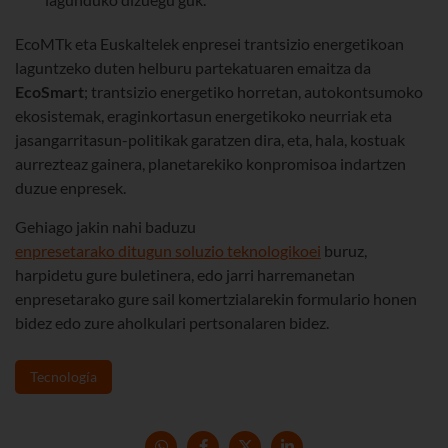
EcoMTk eta Euskaltelek enpresei trantsizio energetikoan
laguntzeko duten helburu partekatuaren emaitza da
EcoSmart
; trantsizio energetiko horretan, autokontsumoko
ekosistemak, eraginkortasun energetikoko neurriak eta
jasangarritasun-politikak garatzen dira, eta, hala, kostuak
aurrezteaz gainera, planetarekiko konpromisoa indartzen
duzue enpresek.
Gehiago jakin nahi baduzu
enpresetarako ditugun soluzio teknologikoei
buruz,
harpidetu gure buletinera, edo jarri harremanetan
enpresetarako gure sail komertzialarekin formulario honen
bidez edo zure aholkulari pertsonalaren bidez.
Tecnología