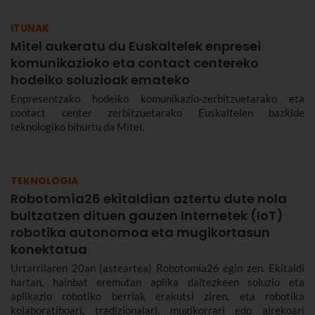
ITUNAK
Mitel aukeratu du Euskaltelek enpresei
komunikazioko eta contact centereko
hodeiko soluzioak emateko
Enpresentzako hodeiko komunikazio-zerbitzuetarako eta
contact center zerbitzuetarako Euskaltelen bazkide
teknologiko bihurtu da Mitel.
TEKNOLOGIA
Robotomía26 ekitaldian aztertu dute nola
bultzatzen dituen gauzen Internetek (IoT)
robotika autonomoa eta mugikortasun
konektatua
Urtarrilaren 20an (asteartea) Robotomía26 egin zen. Ekitaldi
hartan, hainbat eremutan aplika daitezkeen soluzio eta
aplikazio robotiko berriak erakutsi ziren, eta robotika
kolaboratiboari, tradizionalari, mugikorrari edo airekoari