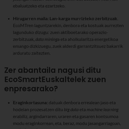
ebaluatzeko eta ezartzeko.
Hirugarren maila: Lan-karga murrizteko zerbitzuak
.
EcoMTren laguntzarekin, denbora eta kostuak aurrezten
lagunduko dizugu: zuen aktiboetarako operazio-
zerbitzuak,
data mining
a eta aholkularitza energetikoa
emango dizkizuegu, zuek alderdi garrantzitsuez bakarrik
arduratu zaitezten.
Zer abantaila nagusi ditu
EcoSmartEuskaltelek zuen
enpresarako?
Eraginkortasuna:
datuak denbora errealean jaso eta
hodeian prozesatzen ditu
big data
eta
machine learning
erabiliz, argindarraren, uraren eta gasaren kontsumoa
modu eraginkorrean, eta, beraz, modu jasangarriagoan,