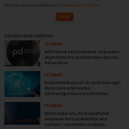
ulertzen duzula Euskaltelen
pribatutasun-politika
. *
Bidali
GEHIEN IRAKURRIENA
ITUNAK
APD Norte eta Euskaltel: enpresen
digitalizazioa bultzatzeko apustu
bateratua
ITUNAK
Euskaltelek eta S2 Grupok bat egin
dute zure enpresako
zibersergurtasuna zaintzeko
ITUNAK
Mitel aukeratu du Euskaltelek
enpresei komunikazioko eta
contact centereko hodeiko