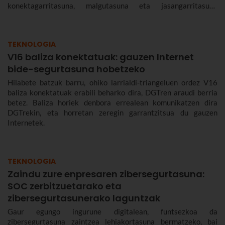
konektagarritasuna, malgutasuna eta jasangarritasuna
bermatzeko, eta abantailak dakartzate erabiltzaileentzat nahiz
enpresentzat.
TEKNOLOGIA
V16 baliza konektatuak: gauzen Internet
bide-segurtasuna hobetzeko
Hilabete batzuk barru, ohiko larrialdi-triangeluen ordez V16
baliza konektatuak erabili beharko dira, DGTren araudi berria
betez. Baliza horiek denbora errealean komunikatzen dira
DGTrekin, eta horretan zeregin garrantzitsua du gauzen
Internetek.
TEKNOLOGIA
Zaindu zure enpresaren zibersegurtasuna:
SOC zerbitzuetarako eta
zibersegurtasunerako laguntzak
Gaur egungo ingurune digitalean, funtsezkoa da
zibersegurtasuna zaintzea lehiakortasuna bermatzeko, bai