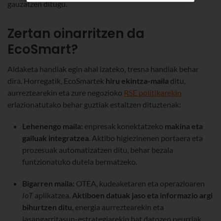
gauzatzen ditugu.
Zertan oinarritzen da
EcoSmart?
Aldaketa handiak egin ahal izateko, tresna handiak behar
dira. Horregatik, EcoSmartek
hiru ekintza-maila
ditu,
aurreztearekin eta zure negozioko
RSE politikarekin
erlazionatutako behar guztiak estaltzen dituztenak:
Lehenengo maila:
enpresak konektatzeko
makina eta
gailuak integratzea
. Aktibo higiezinenen portaera eta
prozesuak automatizatzen ditu, behar bezala
funtzionatuko dutela bermatzeko.
Bigarren maila:
OTEA, kudeaketaren eta operazioaren
IoT
aplikatzea.
Aktiboen datuak jaso eta informazio argi
bihurtzen ditu
, energia aurreztearekin eta
jasangarritasun-estrategiarekin bat datozen neurriak