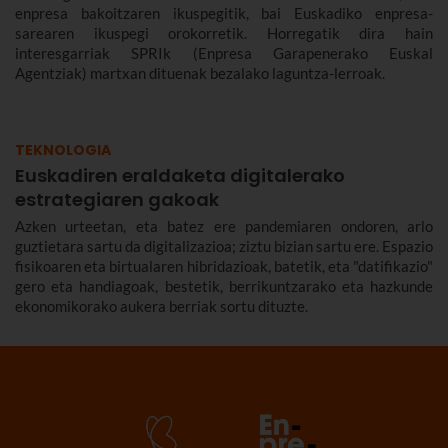
enpresa bakoitzaren ikuspegitik, bai Euskadiko enpresa-
sarearen ikuspegi orokorretik. Horregatik dira hain
interesgarriak SPRIk (Enpresa Garapenerako Euskal
Agentziak) martxan dituenak bezalako laguntza-lerroak.
TEKNOLOGIA
Euskadiren eraldaketa digitalerako
estrategiaren gakoak
Azken urteetan, eta batez ere pandemiaren ondoren, arlo
guztietara sartu da digitalizazioa; ziztu bizian sartu ere. Espazio
fisikoaren eta birtualaren hibridazioak, batetik, eta "datifikazio"
gero eta handiagoak, bestetik, berrikuntzarako eta hazkunde
ekonomikorako aukera berriak sortu dituzte.