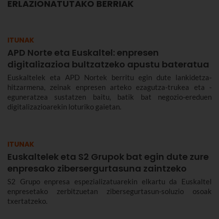
ERLAZIONATUTAKO BERRIAK
ITUNAK
APD Norte eta Euskaltel: enpresen
digitalizazioa bultzatzeko apustu bateratua
Euskaltelek eta APD Nortek berritu egin dute lankidetza-
hitzarmena, zeinak enpresen arteko ezagutza-trukea eta -
eguneratzea sustatzen baitu, batik bat negozio-ereduen
digitalizazioarekin loturiko gaietan.
ITUNAK
Euskaltelek eta S2 Grupok bat egin dute zure
enpresako zibersergurtasuna zaintzeko
S2 Grupo enpresa espezializatuarekin elkartu da Euskaltel
enpresetako zerbitzuetan zibersegurtasun-soluzio osoak
txertatzeko.