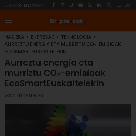
Euskaltel Enpresak
ES
EU
HASIERA
ENPRESAK
TEKNOLOGIA
AURREZTU ENERGIA ETA MURRIZTU CO₂-EMISIOAK
ECOSMARTEUSKALTELEKIN
Aurreztu energia eta
murriztu CO₂-emisioak
EcoSmartEuskaltelekin
2022-09-30 09:30