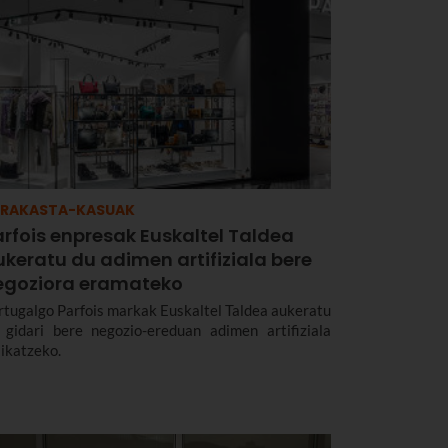
RRAKASTA-KASUAK
rfois enpresak Euskaltel Taldea
keratu du adimen artifiziala bere
egoziora eramateko
rtugalgo Parfois markak Euskaltel Taldea aukeratu
 gidari bere negozio-ereduan adimen artifiziala
likatzeko.