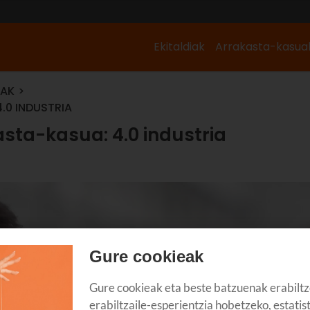
Ekitaldiak
Arrakasta-kasua
UAK
0 INDUSTRIA
ta-kasua: 4.0 industria
Gure cookieak
Gure cookieak eta beste batzuenak erabiltz
erabiltzaile-esperientzia hobetzeko, estatis