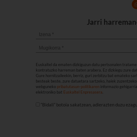
Jarri harreman
Euskaltel da ematen dizkiguzun datu pertsonalen tratame
kontratuzko harreman baten arabera. Ez dizkiegu zure dat
Gure hornitzaileekin, berriz, guri zerbitzu bat emateko s
besteak beste, zure datuetara sartzeko, haiek zuzentzeko 
webguneko
pribatutasun-politikaren
informazio gehigarri
elektroniko bat
Euskaltel Enpresasera
.
“Bidali” botoia sakatzean, adierazten duzu ezag