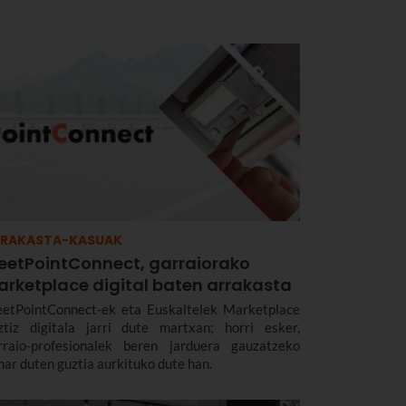
RRAKASTA-KASUAK
eetPointConnect, garraiorako
arketplace digital baten arrakasta
etPointConnect-ek eta Euskaltelek Marketplace
ztiz digitala jarri dute martxan; horri esker,
rraio-profesionalek beren jarduera gauzatzeko
har duten guztia aurkituko dute han.