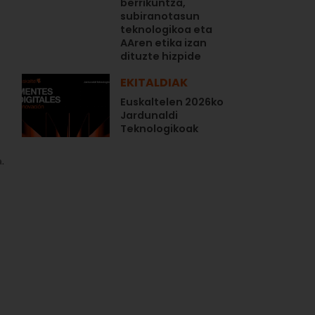
berrikuntza,
subiranotasun
teknologikoa eta
AAren etika izan
dituzte hizpide
EKITALDIAK
Euskaltelen 2026ko
Jardunaldi
Teknologikoak
a.