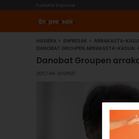
Euskaltel Enpresak
HASIERA
ENPRESAK
ARRAKASTA-KAS
DANOBAT GROUPEN ARRAKASTA-KASUA: 4.
Danobat Groupen arrakas
2017-04-10 09:07