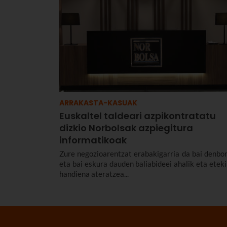
ARRAKASTA-KASUAK
Euskaltel taldeari azpikontratatu
dizkio Norbolsak azpiegitura
informatikoak
Zure negozioarentzat erabakigarria da bai denbor
eta bai eskura dauden baliabideei ahalik eta eteki
handiena ateratzea...