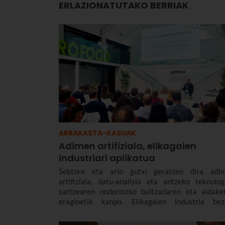
ERLAZIONATUTAKO BERRIAK
ARRAKASTA-KASUAK
Adimen artifiziala, elikagaien
industriari aplikatua
Sektore eta arlo gutxi geratzen dira adi
artifiziala, datu-analisia eta antzeko teknolog
sartzearen ondoriozko bultzadaren eta aldake
eraginetik kanpo. Elikagaien industria bez
funtsezkoa den sektore batek ere iraultza digital 
teknologiko horren berri izan behar du.