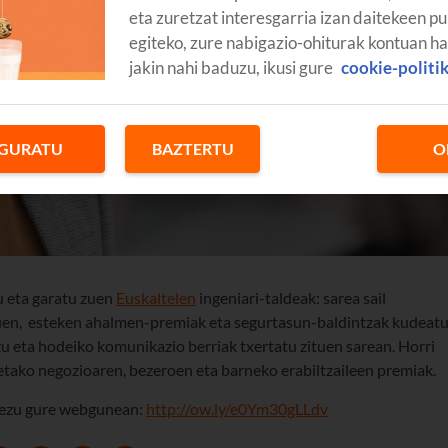
eta zuretzat interesgarria izan daitekeen pu
egiteko, zure nabigazio-ohiturak kontuan h
jakin nahi baduzu, ikusi gure
cookie-politi
GURATU
BAZTERTU
O
u eta garatu zuen
Euskaltelen
ingeniari-taldeak: sarea sail
uen, esteken ahalmen-premiak eta segurtasun-baldintzak kudeat
tzu eta hodeiko komunikazio berriak txertatu zituen sarean. Horri
retako negozioaren, bezeroen eta barneko erabiltzaileen premiak.
akezu gure webgunean:
http://ow.ly/e0Ym30gLLdv