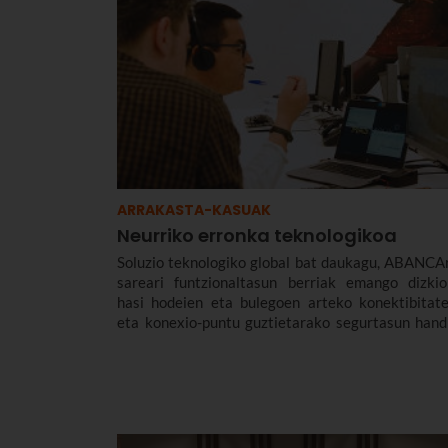
ARRAKASTA-KASUAK
Neurriko erronka teknologikoa
Soluzio teknologiko global bat daukagu, ABANCA
sareari funtzionaltasun berriak emango dizkio
hasi hodeien eta bulegoen arteko konektibitate
eta konexio-puntu guztietarako segurtasun hand
sistema bateraino.