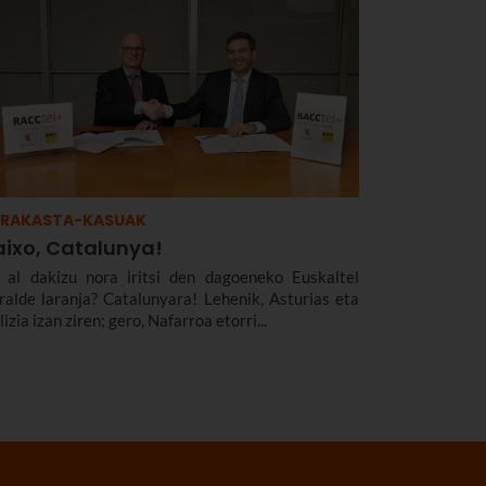
RRAKASTA-KASUAK
aixo, Catalunya!
 al dakizu nora iritsi den dagoeneko Euskaltel
rralde laranja? Catalunyara! Lehenik, Asturias eta
izia izan ziren; gero, Nafarroa etorri...