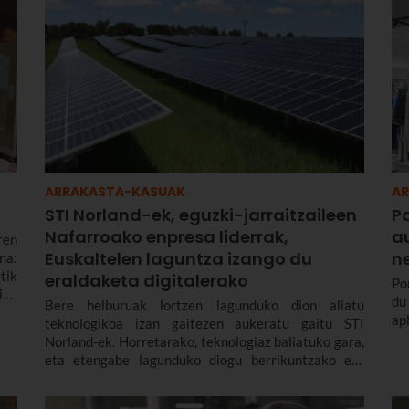
ARRAKASTA-KASUAK
A
STI Norland-ek, eguzki-jarraitzaileen
Pa
Nafarroako enpresa liderrak,
au
ren
Euskaltelen laguntza izango du
n
na:
tik
eraldaketa digitalerako
Po
iko
du
Bere helburuak lortzen lagunduko dion aliatu
ap
teknologikoa izan gaitezen aukeratu gaitu STI
Norland-ek. Horretarako, teknologiaz baliatuko gara,
eta etengabe lagunduko diogu berrikuntzako eta
eraldaketa digitaleko prozesuan.