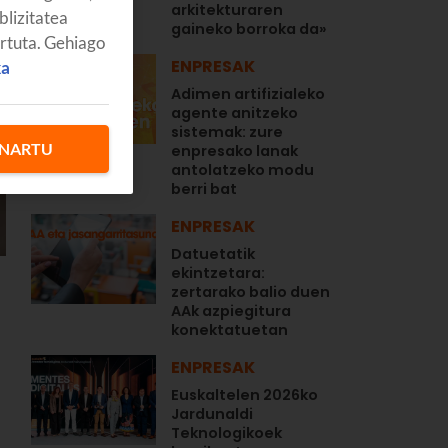
arkitekturaren
blizitatea
gaineko borroka da»
artuta. Gehiago
ENPRESAK
ka
Adimen artifizialeko
agente anitzeko
sistemak: zure
NARTU
enpresako lanak
antolatzeko modu
berri bat
ENPRESAK
Datuetatik
ekintzetara:
zertarako balio duen
AAk azpiegitura
u
konektatuetan
ENPRESAK
Euskaltelen 2026ko
Jardunaldi
Teknologikoek