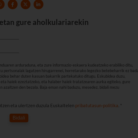
etan gure aholkulariarekin
nduaren arduraduna, eta zure informazio-eskaera kudeatzeko erabiliko ditu,
u pertsonalak lagatzen hirugarrenei, horretarako legezko betebeharrik ez bad
arbidea behar duten kasuan bakarrik partekatuko ditugu. Eskubidea duzu,
eta haiek ezeztatzeko, eta halaber haiek tratatzearen aurka egiteko, gure
an azaltzen den bezala. Baja eman nahi baduzu, mesedez, bidali mezu
utzen eta ulertzen duzula Euskaltelen
pribatutasun-politika
. *
Bidali