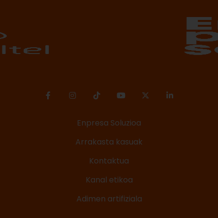
Enpresa Soluzioa
Arrakasta kasuak
Kontaktua
Kanal etikoa
Adimen artifiziala