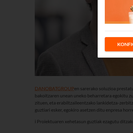
KONFI
DANOBATGROUP
en sarerako soluzioa prestat
bakoitzaren unean uneko beharretara egokitu z
zituen, eta erabiltzaileentzako lankidetza-zerbi
guztiari esker, egokiro asetzen ditu enpresa hor
ℹ️ Proiektuaren xehetasun guztiak ezagutu ditz