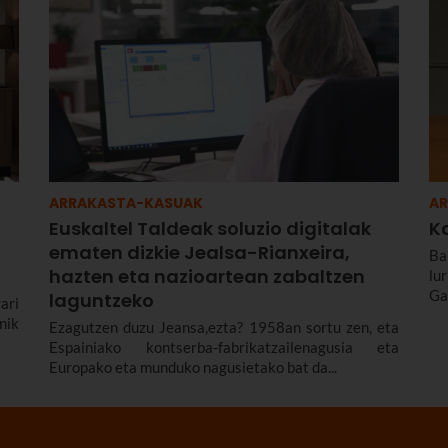
ARRAKASTA-KASUAK
A
Euskaltel Taldeak soluzio digitalak
K
ematen dizkie Jealsa-Rianxeira,
Ba
hazten eta nazioartean zabaltzen
lu
Gal
laguntzeko
ari
nik
Ezagutzen duzu Jeansa,ezta? 1958an sortu zen, eta
Espainiako kontserba-fabrikatzailenagusia eta
Europako eta munduko nagusietako bat da...