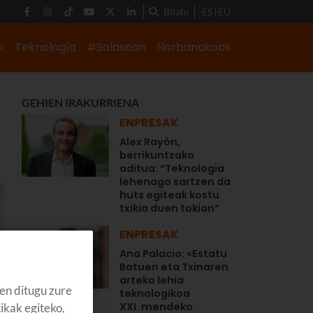
Bilatu
ES
EU
k
Teknología
#Solasean
Norbanakoak
GEHIEN IRAKURRIENA
ENPRESAK
Alex Rayón,
berrikuntzako
aditua: “Teknologia
lehenago sartzen da
huts egiteak kostu
txikia duen tokian”
ENPRESAK
Ana Palacio: «Estatu
Batuen eta Txinaren
arteko lehia
en ditugu zure
teknologikoa
XXI. mendeko
tikak egiteko,