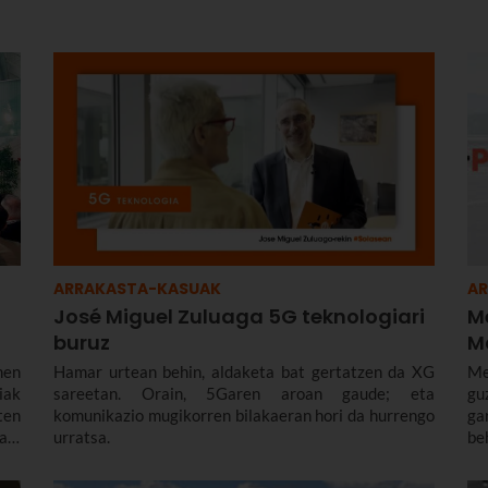
ARRAKASTA-KASUAK
A
José Miguel Zuluaga 5G teknologiari
M
buruz
M
men
Hamar urtean behin, aldaketa bat gertatzen da XG
Me
iak
sareetan. Orain, 5Garen aroan gaude; eta
gu
ten
komunikazio mugikorren bilakaeran hori da hurrengo
ga
ain
urratsa.
be
eta