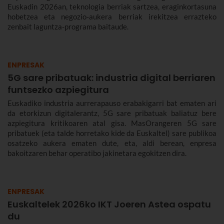
Euskadin 2026an, teknologia berriak sartzea, eraginkortasuna
hobetzea eta negozio-aukera berriak irekitzea errazteko
zenbait laguntza-programa baitaude.
ENPRESAK
5G sare pribatuak: industria digital berriaren
funtsezko azpiegitura
Euskadiko industria aurrerapauso erabakigarri bat ematen ari
da etorkizun digitalerantz, 5G sare pribatuak baliatuz bere
azpiegitura kritikoaren atal gisa. MasOrangeren 5G sare
pribatuek (eta talde horretako kide da Euskaltel) sare publikoa
osatzeko aukera ematen dute, eta, aldi berean, enpresa
bakoitzaren behar operatibo jakinetara egokitzen dira.
ENPRESAK
Euskaltelek 2026ko IKT Joeren Astea ospatu
du