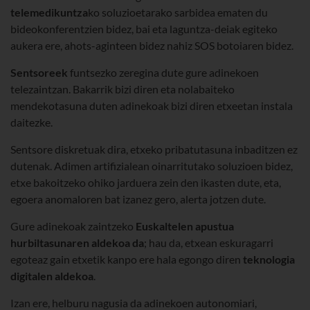
telemedikuntza
ko soluzioetarako sarbidea ematen du
bideokonferentzien bidez, bai eta laguntza-deiak egiteko
aukera ere, ahots-aginteen bidez nahiz SOS botoiaren bidez.
Sentsoreek
funtsezko zeregina dute gure adinekoen
telezaintzan. Bakarrik bizi diren eta nolabaiteko
mendekotasuna duten adinekoak bizi diren etxeetan instala
daitezke.
Sentsore diskretuak dira, etxeko pribatutasuna inbaditzen ez
dutenak. Adimen artifizialean oinarritutako soluzioen bidez,
etxe bakoitzeko ohiko jarduera zein den ikasten dute, eta,
egoera anomaloren bat izanez gero, alerta jotzen dute.
Gure adinekoak zaintzeko
Euskaltelen apustua
hurbiltasunaren aldekoa da
; hau da, etxean eskuragarri
egoteaz gain etxetik kanpo ere hala egongo diren
teknologia
digitalen aldekoa
.
Izan ere, helburu nagusia da adinekoen autonomiari,