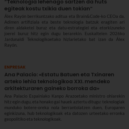
“Teknologia lehenago sartzen da huts
egiteak kostu txikia duen tokian”
Álex Rayón berrikuntzako aditua eta Brain&Code-ko CEOa da.
Adimen artifiziala eta beste teknologia batzuk eragiten ari
diren aldaketei buruz eta datu-estrategiei eta etorkizuneko
joerei buruz hitz egin dugu berarekin. Euskaltelen 2026ko
Jardunaldi Teknologikoetako hizlarietako bat izan da Álex
Rayón.
ENPRESAK
Ana Palacio: «Estatu Batuen eta Txinaren
arteko lehia teknologikoa XXI. mendeko
arkitekturaren gaineko borroka da»
Ana Palacio Espainiako Kanpo Arazoetako ministro ohiarekin
hitz egin dugu, eta honako gai hauek aztertu ditugu: teknologiak
munduko botere-oreka nola berrantolatzen duen, Europaren
eginkizuna, hub teknologikoak eta datozen urteetako erronka
geopolitiko eta teknologikoak.