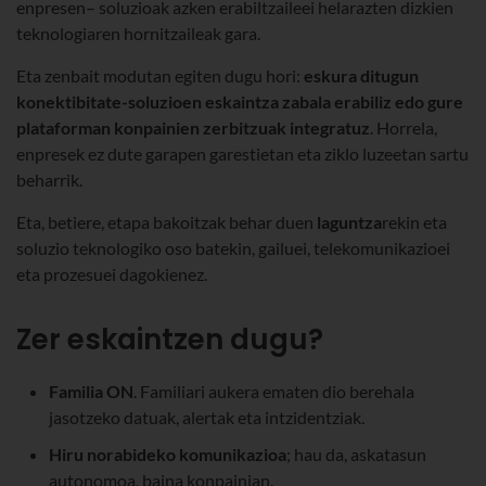
enpresen– soluzioak azken erabiltzaileei helarazten dizkien
teknologiaren hornitzaileak gara.
Eta zenbait modutan egiten dugu hori:
eskura ditugun
konektibitate-soluzioen eskaintza zabala erabiliz edo gure
plataforman konpainien zerbitzuak integratuz
. Horrela,
enpresek ez dute garapen garestietan eta ziklo luzeetan sartu
beharrik.
Eta, betiere, etapa bakoitzak behar duen
laguntza
rekin eta
soluzio teknologiko oso batekin, gailuei, telekomunikazioei
eta prozesuei dagokienez.
Zer eskaintzen dugu?
Familia ON
. Familiari aukera ematen dio berehala
jasotzeko datuak, alertak eta intzidentziak.
Hiru norabideko komunikazioa
; hau da, askatasun
autonomoa, baina konpainian.