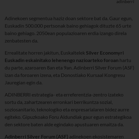
adinberri
Adinekoen segmentua haziz doan sektore bat da. Gaur egun,
Euskadin 500.000 pertsonak baino gehiagok dituzte 65 urte
baino gehiago. 2050ean populazioaren erdia izango direla
zenbatesten da.
Errealitate horren jakitun, Euskaltelek
Silver Economyri
Euskadin eskainitako lehenengo nazioarteko foroan
hartu
du parte, azaroaren 8an eta 9an. Adinberri Silver Forum (ASF)
izan da foroaren izena, eta Donostiako Kursaal Kongresu
Jauregian egin da.
ADINBERRI estrategia- eta erreferentzia-zentro izateko
sortu da, zahartzearen erronkari berrikuntza sozial,
soziosanitario, teknologiko eta enpresarialaren bidez aurre
egiteko. Gipuzkoako Foru Aldundiak gaur egun estrategikoa
den sektore baten alde egindako apustuaren emaitza da.
Adinberri Silver Forum (ASF)
adinekoen ekosistemaren