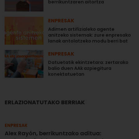
berrikuntzaren aitortza
ENPRESAK
Adimen artifizialeko agente
anitzeko sistemak: zure enpresako
lanak antolatzeko modu berri bat
ENPRESAK
Datuetatik ekintzetara: zertarako
balio duen AAk azpiegitura
konektatuetan
ERLAZIONATUTAKO BERRIAK
ENPRESAK
Alex Rayón, berrikuntzako aditua: