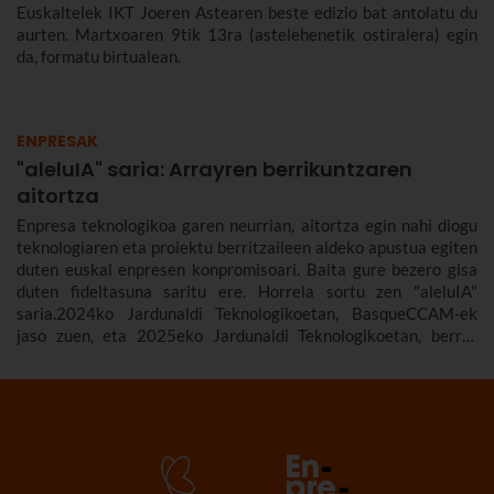
Euskaltelek IKT Joeren Astearen beste edizio bat antolatu du
aurten. Martxoaren 9tik 13ra (astelehenetik ostiralera) egin
da, formatu birtualean.
ENPRESAK
"aleluIA" saria: Arrayren berrikuntzaren
aitortza
Enpresa teknologikoa garen neurrian, aitortza egin nahi diogu
teknologiaren eta proiektu berritzaileen aldeko apustua egiten
duten euskal enpresen konpromisoari. Baita gure bezero gisa
duten fideltasuna saritu ere. Horrela sortu zen "aleluIA"
saria.2024ko Jardunaldi Teknologikoetan, BasqueCCAM-ek
jaso zuen, eta 2025eko Jardunaldi Teknologikoetan, berriz,
Array Españak irabazi du.