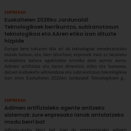
ENPRESAK
Euskaltelen 2026ko Jardunaldi
Teknologikoek berrikuntza, subiranotasun
teknologikoa eta AAren etika izan dituzte
hizpide
Europa bere tokiaren bila ari da teknologiak menderatutako
mundu batean, eta, bien bitartean, enpresek inoiz ez bezalako
eraldaketa batera egokitzeko erronka dute aurrez aurre.
Adimen artifiziala eta haren dimentsio etiko eta humanoa,
datuen kudeaketa adimenduna eta subiranotasun teknologikoa
izan ziren Euskaltelen 2026ko Jardunaldi Teknologikoen gai
nagusiak.
ENPRESAK
Adimen artifizialeko agente anitzeko
sistemak: zure enpresako lanak antolatzeko
modu berri bat
Inflexio-puntu berri bat izan du enpresetarako adimen