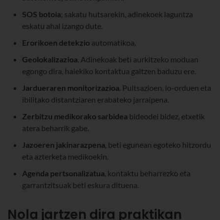
SOS botoia
; sakatu hutsarekin, adinekoek laguntza
eskatu ahal izango dute.
Erorikoen detekzio
automatikoa.
Geolokalizazioa
. Adinekoak beti aurkitzeko moduan
egongo dira, haiekiko kontaktua galtzen baduzu ere.
Jardueraren monitorizazioa
. Pultsazioen, lo-orduen eta
ibilitako distantziaren erabateko jarraipena.
Zerbitzu medikorako sarbidea
bideodei bidez, etxetik
atera beharrik gabe.
Jazoeren jakinarazpena
, beti egunean egoteko hitzordu
eta azterketa medikoekin.
Agenda pertsonalizatua
, kontaktu beharrezko eta
garrantzitsuak beti eskura dituena.
Nola jartzen dira praktikan