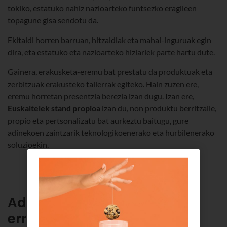
tokiko, estatuko nahiz nazioarteko funtsezko eragileen
topagune gisa sendotu da.
Ekitaldi horren barruan, hitzaldiak eta mahai-inguruak egin
dira, eta estatuko eta nazioarteko hizlariek parte hartu dute.
Gainera, erakusketa-eremu bat prestatu da produktuak eta
zerbitzuak erakusteko tailerrak egiteko. Hain zuzen ere,
eremu horretan presentzia berezia izan dugu. Izan ere,
Euskaltelek stand propioa
izan du, non produktu berritzaile,
propio eta pertsonalizatu bat aurkeztu baitugu, gure
adinekoen zaintzarik teknologikoenerako eta hurbilenerako
soluzioekin.
Adinekoen arrakala digitala:
erronka eta aukera