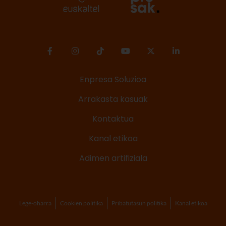
Enpresa Soluzioa
Arrakasta kasuak
Kontaktua
Kanal etikoa
Adimen artifiziala
Lege-oharra
Cookien politika
Pribatutasun politika
Kanal etikoa