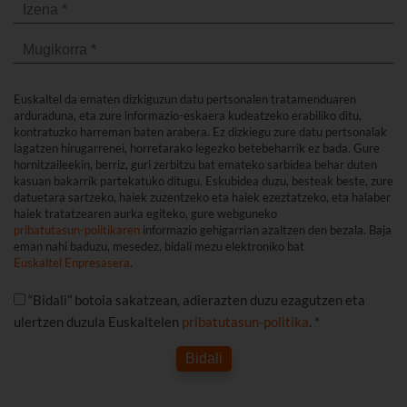
Euskaltel da ematen dizkiguzun datu pertsonalen tratamenduaren
arduraduna, eta zure informazio-eskaera kudeatzeko erabiliko ditu,
kontratuzko harreman baten arabera. Ez dizkiegu zure datu pertsonalak
lagatzen hirugarrenei, horretarako legezko betebeharrik ez bada. Gure
hornitzaileekin, berriz, guri zerbitzu bat emateko sarbidea behar duten
kasuan bakarrik partekatuko ditugu. Eskubidea duzu, besteak beste, zure
datuetara sartzeko, haiek zuzentzeko eta haiek ezeztatzeko, eta halaber
haiek tratatzearen aurka egiteko, gure webguneko
pribatutasun-politikaren
informazio gehigarrian azaltzen den bezala. Baja
eman nahi baduzu, mesedez, bidali mezu elektroniko bat
Euskaltel Enpresasera
.
“Bidali” botoia sakatzean, adierazten duzu ezagutzen eta
ulertzen duzula Euskaltelen
pribatutasun-politika
. *
Bidali