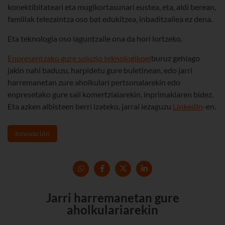
konektibitateari eta mugikortasunari eustea, eta, aldi berean,
familiak telezaintza oso bat edukitzea, inbaditzailea ez dena.
Eta teknologia oso laguntzaile ona da hori lortzeko.
Enpresentzako gure soluzio teknologikoei
buruz gehiago
jakin nahi baduzu, harpidetu gure buletinean, edo jarri
harremanetan zure aholkulari pertsonalarekin edo
enpresetako gure sail komertzialarekin, inprimakiaren bidez.
Eta azken albisteen berri izateko, jarrai iezaguzu
LinkedIn
-en.
Innovación
Jarri harremanetan gure
aholkulariarekin