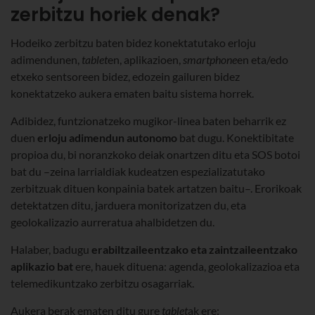
zerbitzu horiek denak?
Hodeiko zerbitzu baten bidez konektatutako erloju
adimendunen,
tablet
en, aplikazioen,
smartphone
en eta/edo
etxeko sentsoreen bidez, edozein gailuren bidez
konektatzeko aukera ematen baitu sistema horrek.
Adibidez, funtzionatzeko mugikor-linea baten beharrik ez
duen
erloju adimendun autonomo
bat dugu. Konektibitate
propioa du, bi noranzkoko deiak onartzen ditu eta SOS botoi
bat du –zeina larrialdiak kudeatzen espezializatutako
zerbitzuak dituen konpainia batek artatzen baitu–. Erorikoak
detektatzen ditu, jarduera monitorizatzen du, eta
geolokalizazio aurreratua ahalbidetzen du.
Halaber, badugu
erabiltzaileentzako eta zaintzaileentzako
aplikazio bat
ere, hauek dituena: agenda, geolokalizazioa eta
telemedikuntzako zerbitzu osagarriak.
Aukera berak ematen ditu gure
tablet
ak ere: