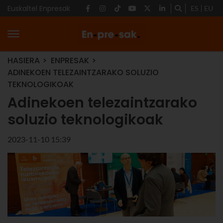
Euskaltel Enpresak
ES
EU
HASIERA
ENPRESAK
ADINEKOEN TELEZAINTZARAKO SOLUZIO
TEKNOLOGIKOAK
Adinekoen telezaintzarako
soluzio teknologikoak
2023-11-10 15:39