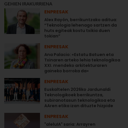
GEHIEN IRAKURRIENA
ENPRESAK
Alex Rayón, berrikuntzako aditua:
“Teknologia lehenago sartzen da
huts egiteak kostu txikia duen
tokian”
ENPRESAK
Ana Palacio: «Estatu Batuen eta
Txinaren arteko lehia teknologikoa
XXI. mendeko arkitekturaren
gaineko borroka da»
ENPRESAK
Euskaltelen 2026ko Jardunaldi
Teknologikoek berrikuntza,
subiranotasun teknologikoa eta
AAren etika izan dituzte hizpide
ENPRESAK
"aleluIA" saria: Arrayren