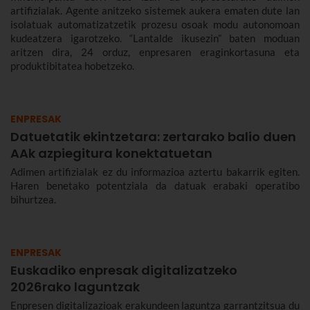
artifizialak. Agente anitzeko sistemek aukera ematen dute lan
isolatuak automatizatzetik prozesu osoak modu autonomoan
kudeatzera igarotzeko. “Lantalde ikusezin” baten moduan
aritzen dira, 24 orduz, enpresaren eraginkortasuna eta
produktibitatea hobetzeko.
ENPRESAK
Datuetatik ekintzetara: zertarako balio duen
AAk azpiegitura konektatuetan
Adimen artifizialak ez du informazioa aztertu bakarrik egiten.
Haren benetako potentziala da datuak erabaki operatibo
bihurtzea.
ENPRESAK
Euskadiko enpresak digitalizatzeko
2026rako laguntzak
Enpresen digitalizazioak erakundeen laguntza garrantzitsua du