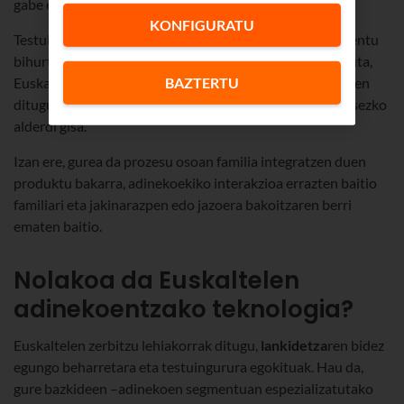
gabe edo hari uko egin gabe.
KONFIGURATU
Testuinguru horretan, teknologia lasaitasunerako elementu
bihurtzen da familia osoarentzat, eta, horretan oinarrituta,
BAZTERTU
Euskaltelen
soluzio teknologiko pertsonalizatuak
jartzen
ditugu zuen eskura, gure adinekoen telezaintzaren funtsezko
alderdi gisa.
Izan ere, gurea da prozesu osoan familia integratzen duen
produktu bakarra, adinekoekiko interakzioa errazten baitio
familiari eta jakinarazpen edo jazoera bakoitzaren berri
ematen baitio.
Nolakoa da Euskaltelen
adinekoentzako teknologia?
Euskaltelen zerbitzu lehiakorrak ditugu,
lankidetza
ren bidez
egungo beharretara eta testuingurura egokituak. Hau da,
gure bazkideen –adinekoen segmentuan espezializatutako