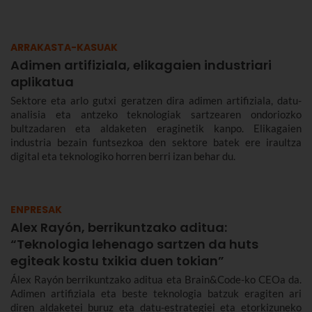
ARRAKASTA-KASUAK
Adimen artifiziala, elikagaien industriari
aplikatua
Sektore eta arlo gutxi geratzen dira adimen artifiziala, datu-
analisia eta antzeko teknologiak sartzearen ondoriozko
bultzadaren eta aldaketen eraginetik kanpo. Elikagaien
industria bezain funtsezkoa den sektore batek ere iraultza
digital eta teknologiko horren berri izan behar du.
ENPRESAK
Alex Rayón, berrikuntzako aditua:
“Teknologia lehenago sartzen da huts
egiteak kostu txikia duen tokian”
Álex Rayón berrikuntzako aditua eta Brain&Code-ko CEOa da.
Adimen artifiziala eta beste teknologia batzuk eragiten ari
diren aldaketei buruz eta datu-estrategiei eta etorkizuneko