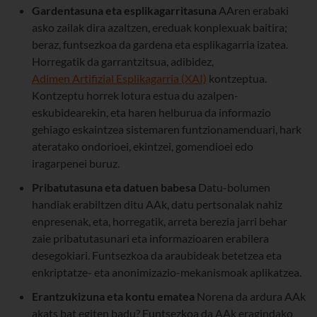
Gardentasuna eta esplikagarritasuna
AAren erabaki
asko zailak dira azaltzen, ereduak konplexuak baitira;
beraz, funtsezkoa da gardena eta esplikagarria izatea.
Horregatik da garrantzitsua, adibidez,
Adimen Artifizial Esplikagarria (XAI)
kontzeptua.
Kontzeptu horrek lotura estua du azalpen-
eskubidearekin, eta haren helburua da informazio
gehiago eskaintzea sistemaren funtzionamenduari, hark
ateratako ondorioei, ekintzei, gomendioei edo
iragarpenei buruz.
Pribatutasuna eta datuen babesa
Datu-bolumen
handiak erabiltzen ditu AAk, datu pertsonalak nahiz
enpresenak, eta, horregatik, arreta berezia jarri behar
zaie pribatutasunari eta informazioaren erabilera
desegokiari. Funtsezkoa da araubideak betetzea eta
enkriptatze- eta anonimizazio-mekanismoak aplikatzea.
Erantzukizuna eta kontu ematea
Norena da ardura AAk
akats bat egiten badu? Funtsezkoa da AAk eragindako