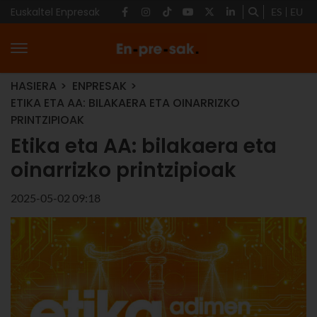
Euskaltel Enpresak
ES
EU
HASIERA
ENPRESAK
ETIKA ETA AA: BILAKAERA ETA OINARRIZKO
PRINTZIPIOAK
Etika eta AA: bilakaera eta
oinarrizko printzipioak
2025-05-02 09:18