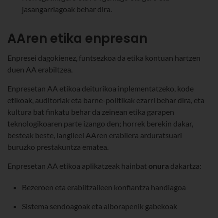
jasangarriagoak behar dira.
AAren etika enpresan
Enpresei dagokienez, funtsezkoa da etika kontuan hartzen
duen AA erabiltzea.
Enpresetan AA etikoa deiturikoa inplementatzeko, kode
etikoak, auditoriak eta barne-politikak ezarri behar dira, eta
kultura bat finkatu behar da zeinean etika garapen
teknologikoaren parte izango den; horrek berekin dakar,
besteak beste, langileei AAren erabilera arduratsuari
buruzko prestakuntza ematea.
Enpresetan AA etikoa aplikatzeak hainbat
onura
dakartza:
Bezeroen eta erabiltzaileen konfiantza handiagoa
Sistema sendoagoak eta alborapenik gabekoak