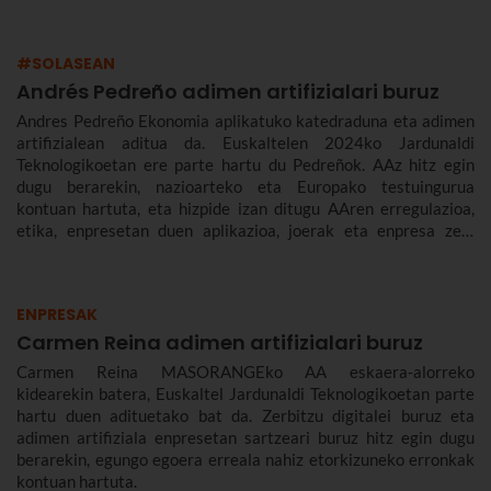
#SOLASEAN
Andrés Pedreño adimen artifizialari buruz
Andres Pedreño Ekonomia aplikatuko katedraduna eta adimen
artifizialean aditua da. Euskaltelen 2024ko Jardunaldi
Teknologikoetan ere parte hartu du Pedreñok. AAz hitz egin
dugu berarekin, nazioarteko eta Europako testuingurua
kontuan hartuta, eta hizpide izan ditugu AAren erregulazioa,
etika, enpresetan duen aplikazioa, joerak eta enpresa zein
gizarte gisa aurrez aurre ditugun desafioak.
ENPRESAK
Carmen Reina adimen artifizialari buruz
Carmen Reina MASORANGEko AA eskaera-alorreko
kidearekin batera, Euskaltel Jardunaldi Teknologikoetan parte
hartu duen adituetako bat da. Zerbitzu digitalei buruz eta
adimen artifiziala enpresetan sartzeari buruz hitz egin dugu
berarekin, egungo egoera erreala nahiz etorkizuneko erronkak
kontuan hartuta.