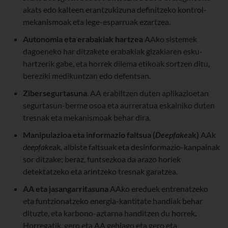
akats edo kalteen erantzukizuna definitzeko kontrol-
mekanismoak eta lege-esparruak ezartzea.
Autonomia eta erabakiak hartzea
AAko sistemek
dagoeneko har ditzakete erabakiak gizakiaren esku-
hartzerik gabe, eta horrek dilema etikoak sortzen ditu,
bereziki medikuntzan edo defentsan.
Zibersegurtasuna
. AA erabiltzen duten aplikazioetan
segurtasun-berme osoa eta aurreratua eskainiko duten
tresnak eta mekanismoak behar dira.
Manipulazioa eta informazio faltsua (
Deepfake
ak
)
AAk
deepfake
ak, albiste faltsuak eta desinformazio-kanpainak
sor ditzake; beraz, funtsezkoa da arazo horiek
detektatzeko eta arintzeko tresnak garatzea.
AA eta jasangarritasuna
AAko ereduek entrenatzeko
eta funtzionatzeko energia-kantitate handiak behar
dituzte, eta karbono-aztarna handitzen du horrek.
Horregatik, gero eta AA gehiago eta gero eta