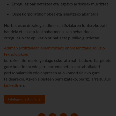
Erregulazioak betetzea eta legezko arriskuak murriztea
Ospe korporatibo hobea eta lehiatzeko abantaila
Hortaz, esan dezakegu adimen artifizialaren funtsezko zati
bat dela etika, eta toki nabarmena izan behar duela
erregulazio eta aplikazio pribatu eta publiko guztietan.
Adimen artifizialean oinarritutako enpresentzako soluzio
teknologikoei
buruzko informazio gehiago eskuratu nahi baduzu, harpidetu
gure buletinera edo jarri harremanetan zure aholkulari
pertsonalarekin edo enpresen arlo komertzialeko gure
taldearekin. Azken albisteen berri izateko, berriz, jarraitu guri
LinkedIn
en.
Inteligencia Artificial