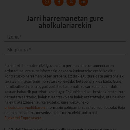
Jarri harremanetan gure
aholkulariarekin
Euskaltel da ematen dizkiguzun datu pertsonalen tratamenduaren
arduraduna, eta zure informazio-eskaera kudeatzeko erabiliko ditu,
kontratuzko harreman baten arabera. Ez dizkiegu zure datu pertsonalak
lagatzen hirugarrenei, horretarako legezko betebeharrik ez bada. Gure
hornitzaileekin, berriz, guri zerbitzu bat emateko sarbidea behar duten
kasuan bakarrik partekatuko ditugu. Eskubidea duzu, besteak beste, zure
datuetara sartzeko, haiek zuzentzeko eta haiek ezeztatzeko, eta halaber
haiek tratatzearen aurka egiteko, gure webguneko
pribatutasun-politikaren
informazio gehigarrian azaltzen den bezala. Baja
eman nahi baduzu, mesedez, bidali mezu elektroniko bat
Euskaltel Enpresasera
.
“Bidali” botoia sakatzean, adierazten duzu ezagutzen eta