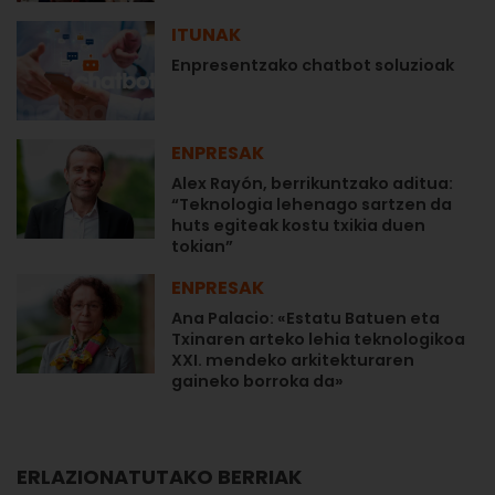
ITUNAK
Enpresentzako chatbot soluzioak
ENPRESAK
Alex Rayón, berrikuntzako aditua:
“Teknologia lehenago sartzen da
huts egiteak kostu txikia duen
tokian”
ENPRESAK
Ana Palacio: «Estatu Batuen eta
Txinaren arteko lehia teknologikoa
XXI. mendeko arkitekturaren
gaineko borroka da»
ERLAZIONATUTAKO BERRIAK