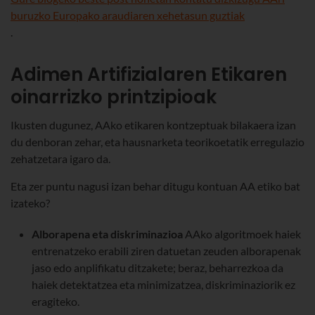
buruzko Europako araudiaren xehetasun guztiak
.
Adimen Artifizialaren Etikaren
oinarrizko printzipioak
Ikusten dugunez, AAko etikaren kontzeptuak bilakaera izan
du denboran zehar, eta hausnarketa teorikoetatik erregulazio
zehatzetara igaro da.
Eta zer puntu nagusi izan behar ditugu kontuan AA etiko bat
izateko?
Alborapena eta diskriminazioa
AAko algoritmoek haiek
entrenatzeko erabili ziren datuetan zeuden alborapenak
jaso edo anplifikatu ditzakete; beraz, beharrezkoa da
haiek detektatzea eta minimizatzea, diskriminaziorik ez
eragiteko.