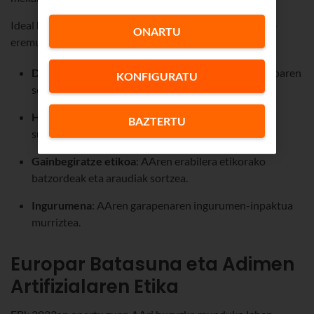
Ideal horiek gauzatu ahal izateko, funtsezko lau ekintza-
ONARTU
eremu ezartzen ditu gomendioak:
Datuen gobernantza
: Pribatutasuna eta informazioaren
KONFIGURATU
segurtasuna.
Hezkuntza eta trebakuntza
: AAko alfabetatzea
BAZTERTU
sustatzea.
Gainbegiratze etikoa
: AAren erabilera etikorako
batzordeak eta araudiak sortzea.
Ingurumena
: AAren garapenaren ingurumen-inpaktua
murriztea.
Europar Batasuna eta Adimen
Artifizialaren Etika