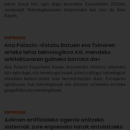
joerei buruz hitz egin dugu berarekin. Euskaltelen 2026ko
Jardunaldi Teknologikoetako hizlarietako bat izan da Álex
Rayón.
ENPRESAK
Ana Palacio: «Estatu Batuen eta Txinaren
arteko lehia teknologikoa XXI. mendeko
arkitekturaren gaineko borroka da»
Ana Palacio Espainiako Kanpo Arazoetako ministro ohiarekin
hitz egin dugu, eta honako gai hauek aztertu ditugu: teknologiak
munduko botere-oreka nola berrantolatzen duen, Europaren
eginkizuna, hub teknologikoak eta datozen urteetako erronka
geopolitiko eta teknologikoak.
ENPRESAK
Adimen artifizialeko agente anitzeko
sistemak: zure enpresako lanak antolatzeko