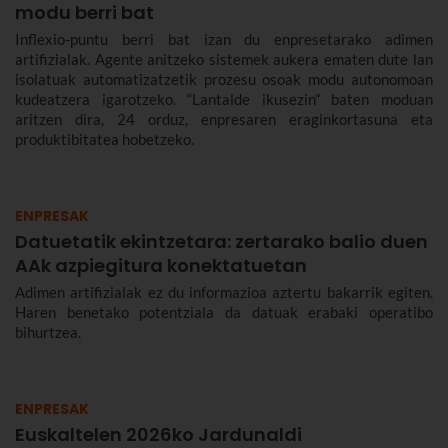
modu berri bat
Inflexio-puntu berri bat izan du enpresetarako adimen
artifizialak. Agente anitzeko sistemek aukera ematen dute lan
isolatuak automatizatzetik prozesu osoak modu autonomoan
kudeatzera igarotzeko. “Lantalde ikusezin” baten moduan
aritzen dira, 24 orduz, enpresaren eraginkortasuna eta
produktibitatea hobetzeko.
ENPRESAK
Datuetatik ekintzetara: zertarako balio duen
AAk azpiegitura konektatuetan
Adimen artifizialak ez du informazioa aztertu bakarrik egiten.
Haren benetako potentziala da datuak erabaki operatibo
bihurtzea.
ENPRESAK
Euskaltelen 2026ko Jardunaldi