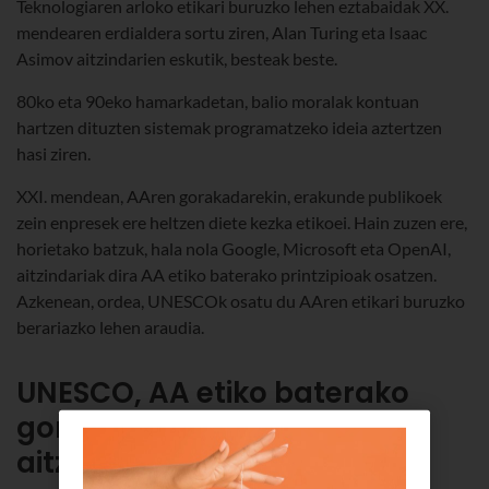
Teknologiaren arloko etikari buruzko lehen eztabaidak XX.
mendearen erdialdera sortu ziren, Alan Turing eta Isaac
Asimov aitzindarien eskutik, besteak beste.
80ko eta 90eko hamarkadetan, balio moralak kontuan
hartzen dituzten sistemak programatzeko ideia aztertzen
hasi ziren.
XXI. mendean, AAren gorakadarekin, erakunde publikoek
zein enpresek ere heltzen diete kezka etikoei. Hain zuzen ere,
horietako batzuk, hala nola Google, Microsoft eta OpenAI,
aitzindariak dira AA etiko baterako printzipioak osatzen.
Azkenean, ordea, UNESCOk osatu du AAren etikari buruzko
berariazko lehen araudia.
UNESCO, AA etiko baterako
gomendioak argitaratzen
aitzindaria