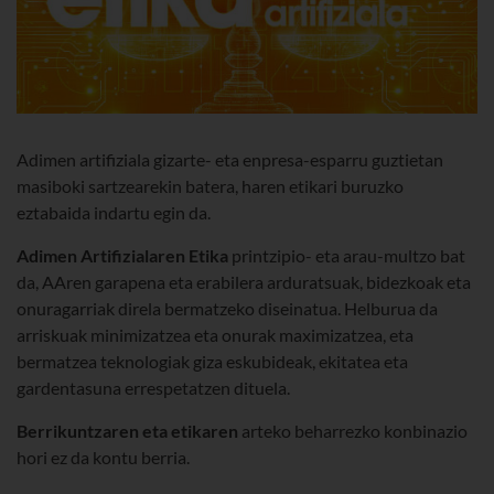
Adimen artifiziala gizarte- eta enpresa-esparru guztietan
masiboki sartzearekin batera, haren etikari buruzko
eztabaida indartu egin da.
Adimen Artifizialaren Etika
printzipio- eta arau-multzo bat
da, AAren garapena eta erabilera arduratsuak, bidezkoak eta
onuragarriak direla bermatzeko diseinatua. Helburua da
arriskuak minimizatzea eta onurak maximizatzea, eta
bermatzea teknologiak giza eskubideak, ekitatea eta
gardentasuna errespetatzen dituela.
Berrikuntzaren eta etikaren
arteko beharrezko konbinazio
hori ez da kontu berria.