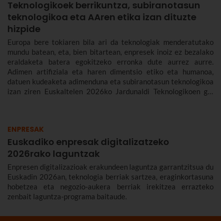
Teknologikoek berrikuntza, subiranotasun
teknologikoa eta AAren etika izan dituzte
hizpide
Europa bere tokiaren bila ari da teknologiak menderatutako
mundu batean, eta, bien bitartean, enpresek inoiz ez bezalako
eraldaketa batera egokitzeko erronka dute aurrez aurre.
Adimen artifiziala eta haren dimentsio etiko eta humanoa,
datuen kudeaketa adimenduna eta subiranotasun teknologikoa
izan ziren Euskaltelen 2026ko Jardunaldi Teknologikoen gai
nagusiak.
ENPRESAK
Euskadiko enpresak digitalizatzeko
2026rako laguntzak
Enpresen digitalizazioak erakundeen laguntza garrantzitsua du
Euskadin 2026an, teknologia berriak sartzea, eraginkortasuna
hobetzea eta negozio-aukera berriak irekitzea errazteko
zenbait laguntza-programa baitaude.