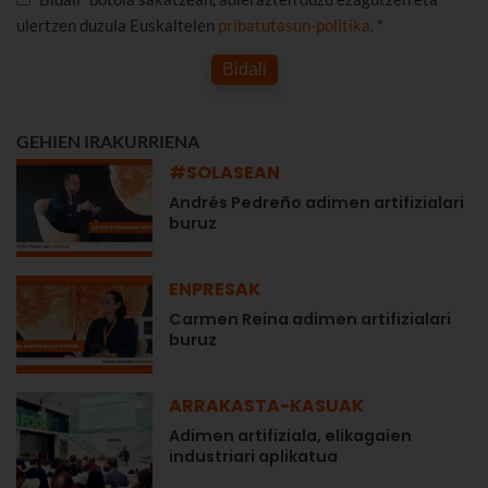
ulertzen duzula Euskaltelen
pribatutasun-politika
. *
Bidali
GEHIEN IRAKURRIENA
#SOLASEAN
Andrés Pedreño adimen artifizialari
buruz
ENPRESAK
Carmen Reina adimen artifizialari
buruz
ARRAKASTA-KASUAK
Adimen artifiziala, elikagaien
industriari aplikatua