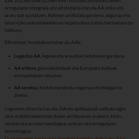
EBk 2023an onartu zuen AAri buruzko munduko lehen
erregulazio integrala, eta aitzindaria izan da AA etiko eta
aratu bat sustatzen. Adimen artifiziala gardena, segurua eta
oinarrizko eskubideekiko errespetuzkoa izatea bermatzea du
helburu.
EBrentzat, honelakoa behar du AAk:
Legezko AA
, legeak eta araudiak betetzeko gai dena.
AA etikoa
, giza eskubideak eta Europako balioak
errespetatzen dituena.
AA sendoa
, funtzionamendu segurua eta fidagarria
duena.
Legearen oinarria hau da:
AAren aplikazioak sailkatu egin
dira, erabiltzaileentzat duten arriskuaren arabera
. Hots,
zenbat eta arrisku handiagoa, orduan eta erregulazio
zorrotzagoa.
Gure blogeko beste post honetan kontatu dizkizugu AAri