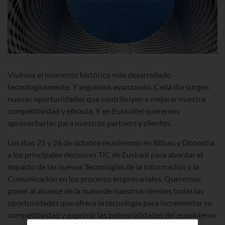
Vivimos el momento histórico más desarrollado
tecnológicamente. Y seguimos avanzando. Cada día surgen
nuevas oportunidades que contribuyen a mejorar nuestra
competitividad y eficacia. Y en Euskaltel queremos
aprovecharlas para nuestros partners y clientes.
Los días 25 y 26 de octubre reuniremos en Bilbao y Donostia
a los principales decisores TIC de Euskadi para abordar el
impacto de las nuevas Tecnologías de la Información y la
Comunicación en los procesos empresariales. Queremos
poner al alcance de la mano de nuestros clientes todas las
oportunidades que ofrece la tecnología para incrementar su
competitividad y exprimir las potencialidades del ecosistema