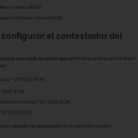
léfono y marca #63#
elga el teléfono y marca*#63#
configurar el contestador del
ctivarlo marcando la opción que
prefieras si quieres que te dejen
es:
 marca **21*2242 # OK
67*2242 # OK
l teléfono y marca **62*2242 # OK
 **61*2242 # OK
puedes
acceder al contestador
de la siguiente manera: