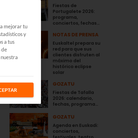
Fiestas de
Portugalete 2026:
programa,
conciertos, fechas…
ra mejorar tu
tadísticos y
NOTAS DE PRENSA
s a tus
Euskaltel prepara su
red para que sus
s de
clientes disfruten al
 nuestra
máximo del
histórico eclipse
solar
GOZATU
CEPTAR
Fiestas de Tafalla
2026: calendario,
fechas, programa…
GOZATU
Agenda en Euskadi:
conciertos,
festivales, teatro,