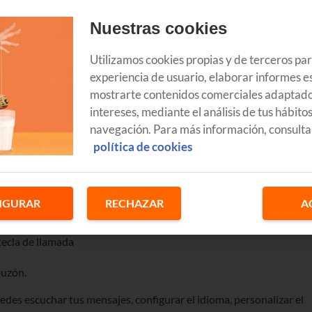
Nuestras cookies
Utilizamos cookies propias y de terceros pa
experiencia de usuario, elaborar informes es
mostrarte contenidos comerciales adaptado
n de voz
de
Euskaltel
en tu teléfono fijo y en tu móvil, para que te
intereses, mediante el análisis de tus hábito
llamada o no estés en casa.
navegación. Para más información, consulta
política de cookies
configurar el contestador del
IGURAR
RECHAZAR
A
z,
el primer paso es activarlo
:
tecla de llamada
buzón.
edes escuchar tus mensajes, configurar el idioma, personalizar el