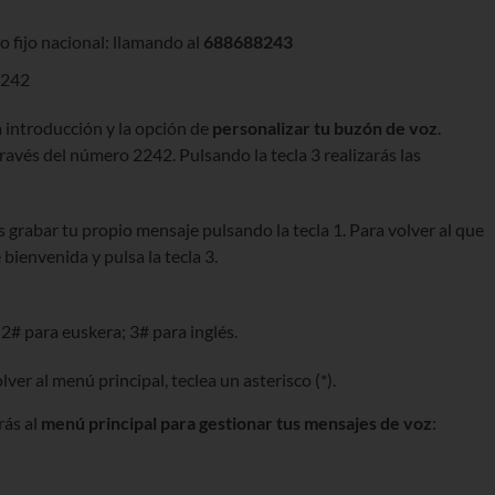
o fijo nacional: llamando al
688688243
8242
 introducción y la opción de
personalizar tu buzón de voz
.
avés del número 2242. Pulsando la tecla 3 realizarás las
grabar tu propio mensaje pulsando la tecla 1. Para volver al que
bienvenida y pulsa la tecla 3.
 2# para euskera; 3# para inglés.
olver al menú principal, teclea un asterisco (*).
rás al
menú principal para gestionar tus mensajes de voz
: