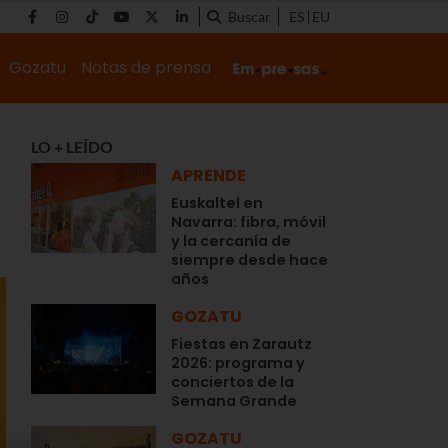
Buscar
ES
EU
Gozatu
Notas de prensa
LO + LEÍDO
APRENDE
Euskaltel en
Navarra: fibra, móvil
y la cercanía de
siempre desde hace
años
GOZATU
Fiestas en Zarautz
2026: programa y
conciertos de la
Semana Grande
GOZATU