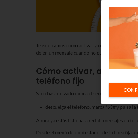
Te explicamos cómo activar y
configurar el buzó
dejen un mensaje cuando no puedes atender una 
Cómo activar, acceder y 
teléfono fijo
CONF
Si no has utilizado nunca el servicio buzón de vo
descuelga el teléfono, marca *63# y pulsa la 
Ahora ya estás listo para recibir mensajes en tu 
Desde el menú del contestador de tu línea fija pu