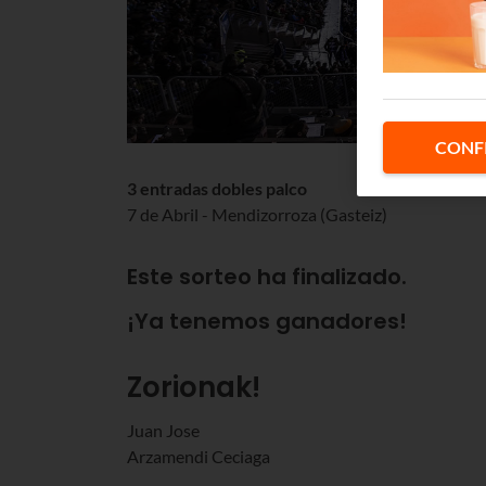
CONF
3 entradas dobles palco
7 de Abril - Mendizorroza (Gasteiz)
Este sorteo ha finalizado.
¡Ya tenemos ganadores!
Zorionak!
Juan Jose
Arzamendi Ceciaga