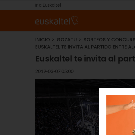
Ir a Euskaltel
INICIO
GOZATU
SORTEOS Y CONCUR
EUSKALTEL TE INVITA AL PARTIDO ENTRE A
Euskaltel te invita al pa
2019-03-07 05:00