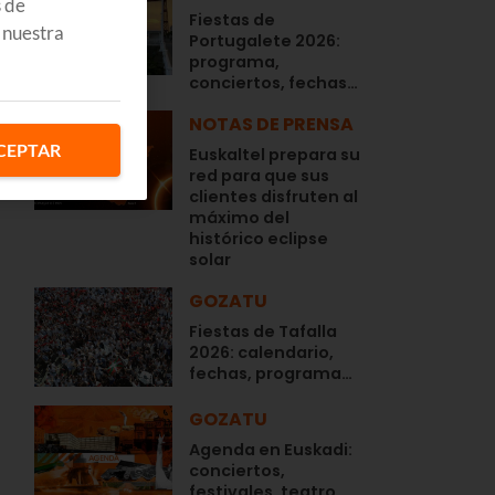
s de
Fiestas de
 nuestra
Portugalete 2026:
programa,
conciertos, fechas…
NOTAS DE PRENSA
CEPTAR
Euskaltel prepara su
red para que sus
clientes disfruten al
máximo del
histórico eclipse
solar
GOZATU
Fiestas de Tafalla
2026: calendario,
fechas, programa…
GOZATU
Agenda en Euskadi:
conciertos,
festivales, teatro,