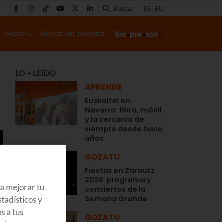
Buscar
ES
EU
Gozatu
Notas de prensa
LO + LEÍDO
APRENDE
Euskaltel en
Navarra: fibra, móvil
y la cercanía de
siempre desde hace
años
GOZATU
Fiestas en Zarautz
2026: programa y
ra mejorar tu
conciertos de la
Semana Grande
tadísticos y
s a tus
GOZATU