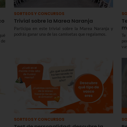
SORTEOS Y CONCURSOS
SO
co
Trivial sobre la Marea Naranja
T
m
Participa en este trivial sobre la Marea Naranja y
podrás ganar una de las camisetas que regalamos.
qué
Te
 de
pe
va
SORTEOS Y CONCURSOS
SO
Test de personalidad: descubre la
R