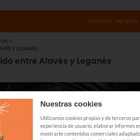
Descubre
Aprende
SOS
LAVÉS Y LEGANÉS
rtido entre Alavés y Leganés
Nuestras cookies
Utilizamos cookies propias y de terceros pa
experiencia de usuario, elaborar informes es
mostrarte contenidos comerciales adaptado