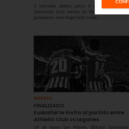
CONF
3 entradas dobles palco 4 de Marzo - Ano
(Donostia) Este sorteo ha finalizado, consulta 
ganadores: Jose Angel Solis Irizar...
GOZATU
FINALIZADO
Euskaltel te invita al partido entre
Athletic Club vs Leganes
14 de mayo San Mamés (Bilbao) Sorteamo