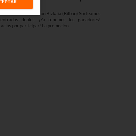
CEPTAR
el 4 y medio
 de Noviembre Frontón Bizkaia (Bilbao) Sorteamos
entradas dobles. ¡Ya tenemos los ganadores!
racias por participar! La promoción...