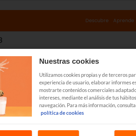
Descubre
Aprende
3
Nuestras cookies
Utilizamos cookies propias y de terceros pa
experiencia de usuario, elaborar informes es
mostrarte contenidos comerciales adaptado
intereses, mediante el análisis de tus hábito
navegación. Para más información, consulta
política de cookies
GOZATU
G
FINALIZADO
F
Euskaltel te invita al concierto de
Eu