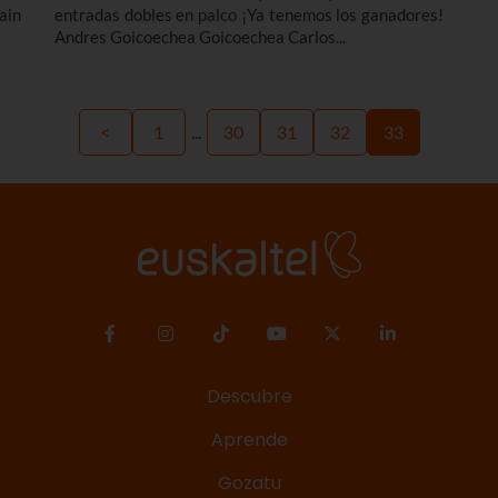
ain
entradas dobles en palco ¡Ya tenemos los ganadores!
Andres Goicoechea Goicoechea Carlos...
<
1
...
30
31
32
33
Descubre
Aprende
Gozatu