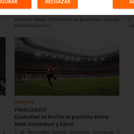
IGURAR
RECHAZAR
A
"Ken Zazpi" + Cocktail
d
eta
los
30 de Noviembre Kursaal (Donostia) Sorteamos 20
19
entradas dobles. ¡Ya tenemos los ganadores! ¡Gracias
2 
por participar! La...
¡G
GOZATU
FINALIZADO
Euskaltel te invita al partido entre
Real Sociedad y Eibar
s 2
5 de Noviembre Anoeta (Donostia) Sorteamos 4