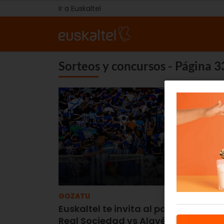
Ir a Euskaltel
Sorteos y concursos - Página 3
GOZATU
Euskaltel te invita al partido entre
Real Sociedad vs Alavés