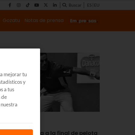
Buscar
ES
EU
Gozatu
Notas de prensa
ra mejorar tu
tadísticos y
s a tus
s de
 nuestra
OZATU
INALIZADO
skaltel te invita a la final de pelota