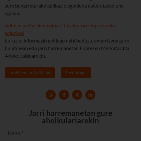
zure beharretarako aplikazio egokiena aukeratzeko une
egokia.
Adimen artifizialean oinarritutako zure enpresarako
soluzioei
buruzko informazio gehiago nahi baduzu, eman izena gure
buletinean edo jarri harremanetan Enpresen Merkataritza
Arloko taldearekin.
Inteligencia Artificial
Tecnología
Jarri harremanetan gure
aholkulariarekin