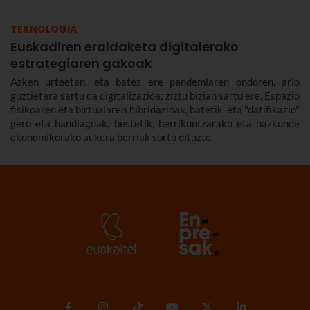
TEKNOLOGIA
Euskadiren eraldaketa digitalerako
estrategiaren gakoak
Azken urteetan, eta batez ere pandemiaren ondoren, arlo
guztietara sartu da digitalizazioa; ziztu bizian sartu ere. Espazio
fisikoaren eta birtualaren hibridazioak, batetik, eta "datifikazio"
gero eta handiagoak, bestetik, berrikuntzarako eta hazkunde
ekonomikorako aukera berriak sortu dituzte.