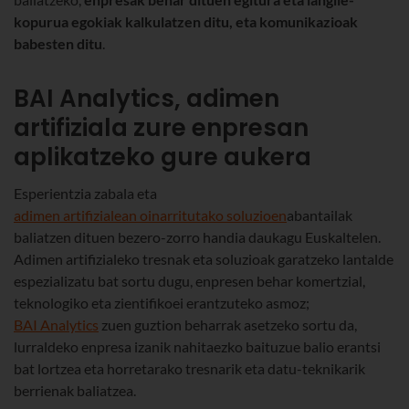
kopurua egokiak kalkulatzen ditu,
eta
komunikazioak
babesten ditu
.
BAI Analytics, adimen
artifiziala zure enpresan
aplikatzeko gure aukera
Esperientzia zabala eta
adimen artifizialean oinarritutako soluzioen
abantailak
baliatzen dituen bezero-zorro handia daukagu Euskaltelen.
Adimen artifizialeko tresnak eta soluzioak garatzeko lantalde
espezializatu bat sortu dugu, enpresen behar komertzial,
teknologiko eta zientifikoei erantzuteko asmoz;
BAI Analytics
zuen guztion beharrak asetzeko sortu da,
lurraldeko enpresa izanik nahitaezko baituzue balio erantsi
bat lortzea eta horretarako tresnarik eta datu-teknikarik
berrienak baliatzea.