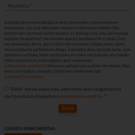
Euskaltel da ematen dizkiguzun datu pertsonalen tratamenduaren
arduraduna, eta zure informazio-eskaera kudeatzeko erabiliko ditu,
kontratuzko harreman baten arabera. Ez dizkiegu zure datu pertsonalak
lagatzen hirugarrenei, horretarako legezko betebeharrik ez bada. Gure
hornitzaileekin, berriz, guri zerbitzu bat emateko sarbidea behar duten
kasuan bakarrik partekatuko ditugu. Eskubidea duzu, besteak beste, zure
datuetara sartzeko, haiek zuzentzeko eta haiek ezeztatzeko, eta halaber
haiek tratatzearen aurka egiteko, gure webguneko
pribatutasun-politikaren
informazio gehigarrian azaltzen den bezala. Baja
eman nahi baduzu, mesedez, bidali mezu elektroniko bat
Euskaltel Enpresasera
.
“Bidali” botoia sakatzean, adierazten duzu ezagutzen eta
ulertzen duzula Euskaltelen
pribatutasun-politika
. *
Bidali
GEHIEN IRAKURRIENA