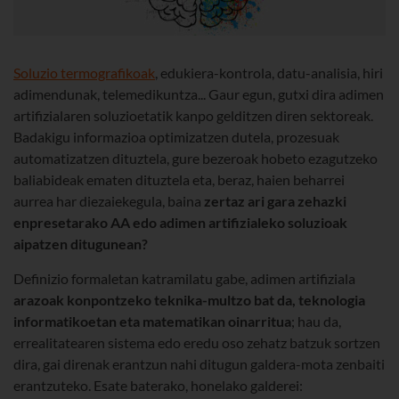
Soluzio termografikoak
, edukiera-kontrola, datu-analisia, hiri
adimendunak, telemedikuntza... Gaur egun, gutxi dira adimen
artifizialaren soluzioetatik kanpo gelditzen diren sektoreak.
Badakigu informazioa optimizatzen dutela, prozesuak
automatizatzen dituztela, gure bezeroak hobeto ezagutzeko
baliabideak ematen dituztela eta, beraz, haien beharrei
aurrea har diezaiekegula, baina
zertaz ari gara zehazki
enpresetarako AA edo adimen artifizialeko soluzioak
aipatzen ditugunean?
Definizio formaletan katramilatu gabe, adimen artifiziala
arazoak konpontzeko teknika-multzo bat da, teknologia
informatikoetan eta matematikan oinarritua
; hau da,
errealitatearen sistema edo eredu oso zehatz batzuk sortzen
dira, gai direnak erantzun nahi ditugun galdera-mota zenbaiti
erantzuteko. Esate baterako, honelako galderei: