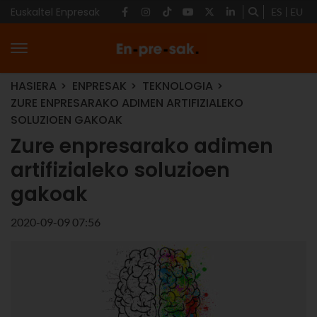
Euskaltel Enpresak
ES
EU
HASIERA
ENPRESAK
TEKNOLOGIA
ZURE ENPRESARAKO ADIMEN ARTIFIZIALEKO
SOLUZIOEN GAKOAK
Zure enpresarako adimen
artifizialeko soluzioen
gakoak
2020-09-09 07:56