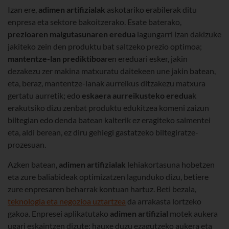
Izan ere,
adimen artifizialak
askotariko erabilerak ditu
enpresa eta sektore bakoitzerako. Esate baterako,
prezioaren malgutasunaren eredua
lagungarri izan dakizuke
jakiteko zein den produktu bat saltzeko prezio optimoa;
mantentze-lan prediktiboa
ren ereduari esker, jakin
dezakezu zer makina matxuratu daitekeen une jakin batean,
eta, beraz, mantentze-lanak aurreikus ditzakezu matxura
gertatu aurretik; edo
eskaera aurreikusteko eredua
k
erakutsiko dizu zenbat produktu edukitzea komeni zaizun
biltegian edo denda batean kalterik ez eragiteko salmentei
eta, aldi berean, ez diru gehiegi gastatzeko biltegiratze-
prozesuan.
Azken batean,
adimen artifizialak
lehiakortasuna hobetzen
eta zure baliabideak optimizatzen lagunduko dizu, betiere
zure enpresaren beharrak kontuan hartuz. Beti bezala,
teknologia eta negozioa uztartzea
da arrakasta lortzeko
gakoa. Enpresei aplikatutako
adimen artifizial
motek aukera
ugari eskaintzen dizute; hauxe duzu ezagutzeko aukera eta