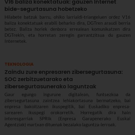
V16 baliza konektatuak: gauzen Internet
bide-segurtasuna hobetzeko
Hilabete batzuk barru, ohiko larrialdi-triangeluen ordez V16
baliza konektatuak erabili beharko dira, DGTren araudi berria
betez. Baliza horiek denbora errealean komunikatzen dira
DGTrekin, eta horretan zeregin garrantzitsua du gauzen
Internetek.
TEKNOLOGIA
Zaindu zure enpresaren zibersegurtasuna:
SOC zerbitzuetarako eta
zibersegurtasunerako laguntzak
Gaur egungo ingurune digitalean, funtsezkoa da
zibersegurtasuna zaintzea lehiakortasuna bermatzeko, bai
enpresa bakoitzaren ikuspegitik, bai Euskadiko enpresa-
sarearen ikuspegi orokorretik. Horregatik dira hain
interesgarriak SPRIk (Enpresa Garapenerako Euskal
Agentziak) martxan dituenak bezalako laguntza-lerroak.