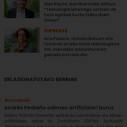
Alex Rayón, berrikuntzako aditua:
“Teknologia lehenago sartzen da
huts egiteak kostu txikia duen
tokian”
ENPRESAK
Ana Palacio: «Estatu Batuen eta
Txinaren arteko lehia teknologikoa
XXI. mendeko arkitekturaren
gaineko borroka da»
ERLAZIONATUTAKO BERRIAK
#SOLASEAN
Andrés Pedreño adimen artifizialari buruz
Andres Pedreño Ekonomia aplikatuko katedraduna eta adimen
artifizialean aditua da. Euskaltelen 2024ko Jardunaldi
Teknologikoetan ere parte hartu du Pedreñok. AAz hitz egin