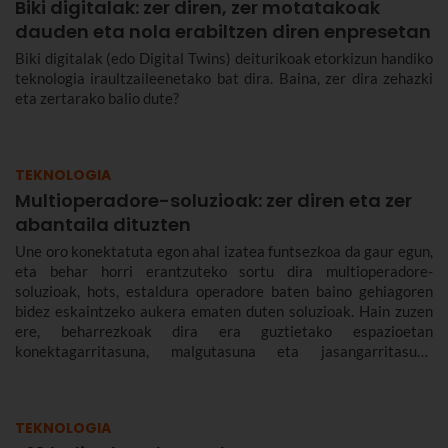
Biki digitalak: zer diren, zer motatakoak
dauden eta nola erabiltzen diren enpresetan
Biki digitalak (edo Digital Twins) deiturikoak etorkizun handiko
teknologia iraultzaileenetako bat dira. Baina, zer dira zehazki
eta zertarako balio dute?
TEKNOLOGIA
Multioperadore-soluzioak: zer diren eta zer
abantaila dituzten
Une oro konektatuta egon ahal izatea funtsezkoa da gaur egun,
eta behar horri erantzuteko sortu dira multioperadore-
soluzioak, hots, estaldura operadore baten baino gehiagoren
bidez eskaintzeko aukera ematen duten soluzioak. Hain zuzen
ere, beharrezkoak dira era guztietako espazioetan
konektagarritasuna, malgutasuna eta jasangarritasuna
bermatzeko, eta abantailak dakartzate erabiltzaileentzat nahiz
enpresentzat.
TEKNOLOGIA