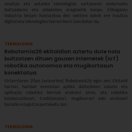
analisia eta antzeko teknologiak sartzearen ondoriozko
bultzadaren eta aldaketen eraginetik kanpo. Elikagaien
industria bezain funtsezkoa den sektore batek ere iraultza
digital eta teknologiko horren berri izan behar du.
TEKNOLOGIA
Robotomía26 ekitaldian aztertu dute nola
bultzatzen dituen gauzen Internetek (IoT)
robotika autonomoa eta mugikortasun
konektatua
Urtarrilaren 20an (asteartea) Robotomía26 egin zen. Ekitaldi
hartan, hainbat eremutan aplika daitezkeen soluzio eta
aplikazio robotiko berriak erakutsi ziren, eta robotika
kolaboratiboari, tradizionalari, mugikorrari edo airekoari
buruzko ezagutza partekatu zen.
TEKNOLOGIA