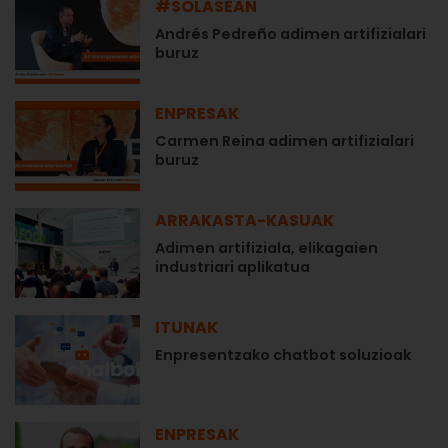
#SOLASEAN
Andrés Pedreño adimen artifizialari
buruz
ENPRESAK
Carmen Reina adimen artifizialari
buruz
ARRAKASTA-KASUAK
Adimen artifiziala, elikagaien
industriari aplikatua
ITUNAK
Enpresentzako chatbot soluzioak
ENPRESAK