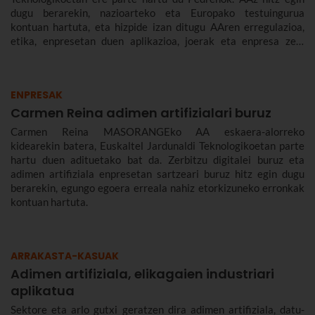
dugu berarekin, nazioarteko eta Europako testuingurua
kontuan hartuta, eta hizpide izan ditugu AAren erregulazioa,
etika, enpresetan duen aplikazioa, joerak eta enpresa zein
gizarte gisa aurrez aurre ditugun desafioak.
ENPRESAK
Carmen Reina adimen artifizialari buruz
Carmen Reina MASORANGEko AA eskaera-alorreko
kidearekin batera, Euskaltel Jardunaldi Teknologikoetan parte
hartu duen adituetako bat da. Zerbitzu digitalei buruz eta
adimen artifiziala enpresetan sartzeari buruz hitz egin dugu
berarekin, egungo egoera erreala nahiz etorkizuneko erronkak
kontuan hartuta.
ARRAKASTA-KASUAK
Adimen artifiziala, elikagaien industriari
aplikatua
Sektore eta arlo gutxi geratzen dira adimen artifiziala, datu-