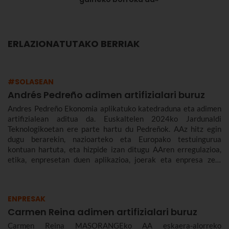
ERLAZIONATUTAKO BERRIAK
#SOLASEAN
Andrés Pedreño adimen artifizialari buruz
Andres Pedreño Ekonomia aplikatuko katedraduna eta adimen
artifizialean aditua da. Euskaltelen 2024ko Jardunaldi
Teknologikoetan ere parte hartu du Pedreñok. AAz hitz egin
dugu berarekin, nazioarteko eta Europako testuingurua
kontuan hartuta, eta hizpide izan ditugu AAren erregulazioa,
etika, enpresetan duen aplikazioa, joerak eta enpresa zein
gizarte gisa aurrez aurre ditugun desafioak.
ENPRESAK
Carmen Reina adimen artifizialari buruz
Carmen Reina MASORANGEko AA eskaera-alorreko