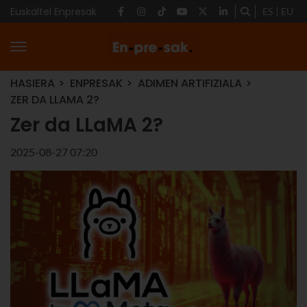
Euskaltel Enpresak
ES
EU
HASIERA
ENPRESAK
ADIMEN ARTIFIZIALA
ZER DA LLAMA 2?
Zer da LLaMA 2?
2025-08-27 07:20