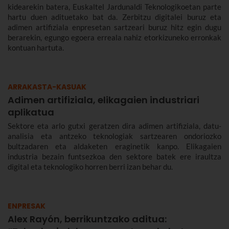
kidearekin batera, Euskaltel Jardunaldi Teknologikoetan parte
hartu duen adituetako bat da. Zerbitzu digitalei buruz eta
adimen artifiziala enpresetan sartzeari buruz hitz egin dugu
berarekin, egungo egoera erreala nahiz etorkizuneko erronkak
kontuan hartuta.
ARRAKASTA-KASUAK
Adimen artifiziala, elikagaien industriari
aplikatua
Sektore eta arlo gutxi geratzen dira adimen artifiziala, datu-
analisia eta antzeko teknologiak sartzearen ondoriozko
bultzadaren eta aldaketen eraginetik kanpo. Elikagaien
industria bezain funtsezkoa den sektore batek ere iraultza
digital eta teknologiko horren berri izan behar du.
ENPRESAK
Alex Rayón, berrikuntzako aditua: