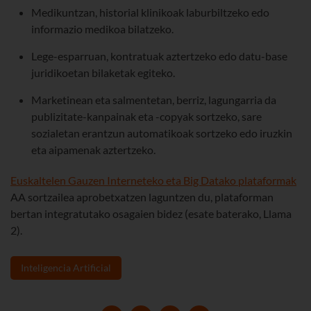
Medikuntzan, historial klinikoak laburbiltzeko edo
informazio medikoa bilatzeko.
Lege-esparruan, kontratuak aztertzeko edo datu-base
juridikoetan bilaketak egiteko.
Marketinean eta salmentetan, berriz, lagungarria da
publizitate-kanpainak eta -copyak sortzeko, sare
sozialetan erantzun automatikoak sortzeko edo iruzkin
eta aipamenak aztertzeko.
Euskaltelen Gauzen Interneteko eta Big Datako plataformak
AA sortzailea aprobetxatzen laguntzen du, plataforman
bertan integratutako osagaien bidez (esate baterako, Llama
2).
Inteligencia Artificial