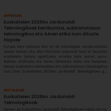
ENPRESAK
Euskaltelen 2026ko Jardunaldi
Teknologikoek berrikuntza, subiranotasun
teknologikoa eta AAren etika izan dituzte
hizpide
Europa bere tokiaren bila ari da teknologiak menderatutako
mundu batean, eta, bien bitartean, enpresek inoiz ez bezalako
eraldaketa batera egokitzeko erronka dute aurrez aurre.
Adimen artifiziala eta haren dimentsio etiko eta humanoa,
datuen kudeaketa adimenduna eta subiranotasun teknologikoa
izan ziren Euskaltelen 2026ko Jardunaldi Teknologikoen gai
nagusiak.
EKITALDIAK
Euskaltelen 2026ko Jardunaldi
Teknologikoak
Hemen da Euskaltelen Jardunaldi Teknologikoen edizio berria: