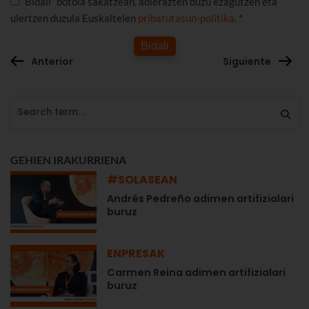
“Bidali” botoia sakatzean, adierazten duzu ezagutzen eta
ulertzen duzula Euskaltelen
pribatutasun-politika
. *
Bidali
Anterior
Siguiente
GEHIEN IRAKURRIENA
#SOLASEAN
Andrés Pedreño adimen artifizialari
buruz
ENPRESAK
Carmen Reina adimen artifizialari
buruz