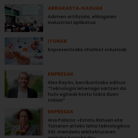
ARRAKASTA-KASUAK
Adimen artifiziala, elikagaien
industriari aplikatua
ITUNAK
Enpresentzako chatbot soluzioak
ENPRESAK
Alex Rayón, berrikuntzako aditua:
“Teknologia lehenago sartzen da
huts egiteak kostu txikia duen
tokian”
ENPRESAK
Ana Palacio: «Estatu Batuen eta
Txinaren arteko lehia teknologikoa
XXI. mendeko arkitekturaren
gaineko borroka da»