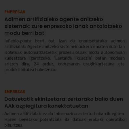
ENPRESAK
Adimen artifizialeko agente anitzeko
sistemak: zure enpresako lanak antolatzeko
modu berri bat
Inflexio-puntu berri bat izan du enpresetarako adimen
artifizialak. Agente anitzeko sistemek aukera ematen dute lan
isolatuak automatizatzetik prozesu osoak modu autonomoan
kudeatzera igarotzeko. “Lantalde ikusezin” baten moduan
aritzen dira, 24 orduz, enpresaren eraginkortasuna eta
produktibitatea hobetzeko.
ENPRESAK
Datuetatik ekintzetara: zertarako balio duen
AAk azpiegitura konektatuetan
Adimen artifizialak ez du informazioa aztertu bakarrik egiten.
Haren benetako potentziala da datuak erabaki operatibo
bihurtzea.