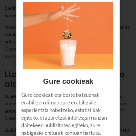
Badira 7B, 13B eta 70B parametroko ereduak, sarearen
konexio-kopuruaren eta ahalmenaren arabera.
Nolabait esateko,
LLaMA 2
testua iragartzeko makina bat da,
eskala erraldoian entrenatzen dena,
transformer
deritzon
arkitektura erabiliz horretarako (hori bera egiten du
OpenAIren GPT ezagunak). Baina
LLaMA 2k
eta GPTk
funtsezko diferentzia batzuk dituzte:
LLaMA 2ren eta GPTren arteko
Gure cookieak
aldeak
Gure cookieak eta beste batzuenak
LLaMA 2 kode irekikoa da,
eta ikerketarako edo helburu
erabiltzen ditugu zure erabiltzaile-
komertzialetarako erabil daiteke (betiere baldintza batzuen
esperientzia hobetzeko, estatistikak
arabera); GPT, berriz, eredu itxia da, eta API edo ChatGPT
egiteko, eta zuretzat interesgarria izan
bidez soilik balia daiteke.
daitekeen publizitatea egiteko, zure
LLaMA 2 zure PC edo zerbitzarian deskargatu eta exekutatu
nabigazio-ohiturak kontuan hartuta.