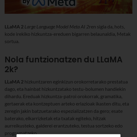
LLaMA 2
Large Language Model Meta AI 2
ren sigla da, hots,
kode irekiko hizkuntza-ereduen bigarren belaunaldia, Metak
sortua.
Nola funtzionatzen du LLaMA
2k?
LLaMA 2
hizkuntzaren eginkizun orokorretarako prestatua
dago, eta hainbat hizkuntzatako testu-bolumen handiekin
dihardu. Ereduak hizkuntza-patroi orokorrak, gramatika,
gertaerak eta kontzeptuen arteko erlazioak ikasten ditu, eta
zeregin jakin batzuetarako espezializatzen da gero; esate
baterako, elkarrizketak eta txatak egiteko, hitzak
aurreikusteko, galderei erantzuteko, testua sortzeko edo
programatzeko.