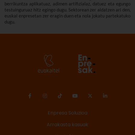
berrikuntza aplikatuaz, adimen artifizialaz, datuez eta egungo
testuinguruaz hitz egingo dugu. Sektorean zer aldatzen ari den,
euskal enpresetan zer eragin duen eta nola jokatu partekatuko
dugu.
Enpresa Soluzioa
Arrakasta kasuak