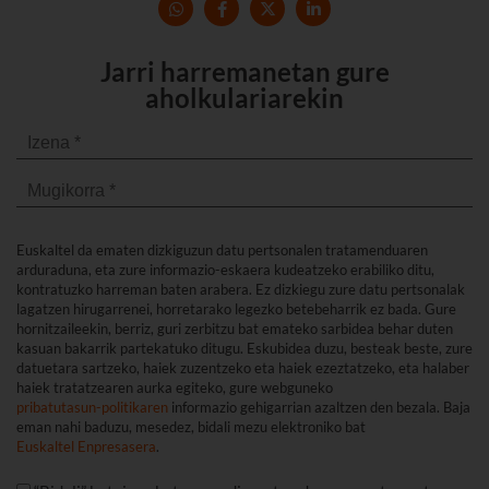
Jarri harremanetan gure
aholkulariarekin
Euskaltel da ematen dizkiguzun datu pertsonalen tratamenduaren
arduraduna, eta zure informazio-eskaera kudeatzeko erabiliko ditu,
kontratuzko harreman baten arabera. Ez dizkiegu zure datu pertsonalak
lagatzen hirugarrenei, horretarako legezko betebeharrik ez bada. Gure
hornitzaileekin, berriz, guri zerbitzu bat emateko sarbidea behar duten
kasuan bakarrik partekatuko ditugu. Eskubidea duzu, besteak beste, zure
datuetara sartzeko, haiek zuzentzeko eta haiek ezeztatzeko, eta halaber
haiek tratatzearen aurka egiteko, gure webguneko
pribatutasun-politikaren
informazio gehigarrian azaltzen den bezala. Baja
eman nahi baduzu, mesedez, bidali mezu elektroniko bat
Euskaltel Enpresasera
.