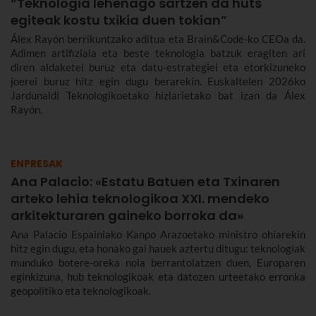
“Teknologia lehenago sartzen da huts
egiteak kostu txikia duen tokian”
Álex Rayón berrikuntzako aditua eta Brain&Code-ko CEOa da.
Adimen artifiziala eta beste teknologia batzuk eragiten ari
diren aldaketei buruz eta datu-estrategiei eta etorkizuneko
joerei buruz hitz egin dugu berarekin. Euskaltelen 2026ko
Jardunaldi Teknologikoetako hizlarietako bat izan da Álex
Rayón.
ENPRESAK
Ana Palacio: «Estatu Batuen eta Txinaren
arteko lehia teknologikoa XXI. mendeko
arkitekturaren gaineko borroka da»
Ana Palacio Espainiako Kanpo Arazoetako ministro ohiarekin
hitz egin dugu, eta honako gai hauek aztertu ditugu: teknologiak
munduko botere-oreka nola berrantolatzen duen, Europaren
eginkizuna, hub teknologikoak eta datozen urteetako erronka
geopolitiko eta teknologikoak.