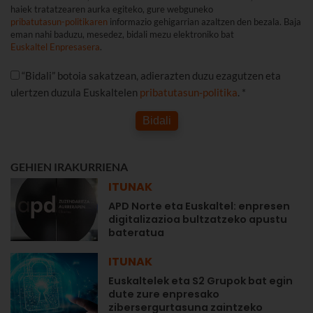
haiek tratatzearen aurka egiteko, gure webguneko
pribatutasun-politikaren
informazio gehigarrian azaltzen den bezala. Baja
eman nahi baduzu, mesedez, bidali mezu elektroniko bat
Euskaltel Enpresasera
.
“Bidali” botoia sakatzean, adierazten duzu ezagutzen eta
ulertzen duzula Euskaltelen
pribatutasun-politika
. *
Bidali
GEHIEN IRAKURRIENA
ITUNAK
APD Norte eta Euskaltel: enpresen
digitalizazioa bultzatzeko apustu
bateratua
ITUNAK
Euskaltelek eta S2 Grupok bat egin
dute zure enpresako
zibersergurtasuna zaintzeko