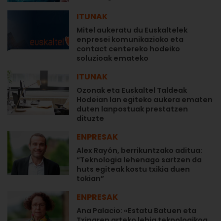
ITUNAK
Mitel aukeratu du Euskaltelek
enpresei komunikazioko eta
contact centereko hodeiko
soluzioak emateko
ITUNAK
Ozonak eta Euskaltel Taldeak
Hodeian lan egiteko aukera ematen
duten lanpostuak prestatzen
dituzte
ENPRESAK
Alex Rayón, berrikuntzako aditua:
“Teknologia lehenago sartzen da
huts egiteak kostu txikia duen
tokian”
ENPRESAK
Ana Palacio: «Estatu Batuen eta
Txinaren arteko lehia teknologikoa