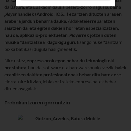
da Batura, eta Euskadin dauka bezero-zorro nagusia, baina
player
handiek (Android, iOS...) ezartzen dituzten arauen
arabera jardun beharra dauka
.
Aldaketei
erreparatzen
saiatzen da, eta egiten dakien horretan espezializatzen,
hau da, aplikazio-proiektuetan
.
Player
rek jotzen duten
musika "dantzatzea" dagokigu guri
. Esango nuke "dantzan"
pixka bat ikasi dugula hasi ginenetik.
Nire ustez,
enpresa orok egon behar du teknologikoki
prestatuta
, hau da, software eta hardware onak ez ezik,
haiek
erabiltzen dakiten profesional onak behar ditu batez ere
.
Horra, nire iritzian, lehiakor izateko enpresa batek behar
dituen osagaiak.
Trebakuntzaren garrantzia