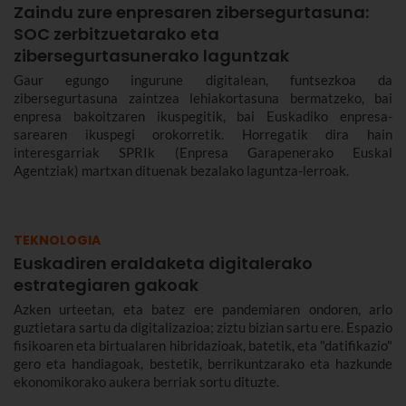
Zaindu zure enpresaren zibersegurtasuna:
SOC zerbitzuetarako eta
zibersegurtasunerako laguntzak
Gaur egungo ingurune digitalean, funtsezkoa da
zibersegurtasuna zaintzea lehiakortasuna bermatzeko, bai
enpresa bakoitzaren ikuspegitik, bai Euskadiko enpresa-
sarearen ikuspegi orokorretik. Horregatik dira hain
interesgarriak SPRIk (Enpresa Garapenerako Euskal
Agentziak) martxan dituenak bezalako laguntza-lerroak.
TEKNOLOGIA
Euskadiren eraldaketa digitalerako
estrategiaren gakoak
Azken urteetan, eta batez ere pandemiaren ondoren, arlo
guztietara sartu da digitalizazioa; ziztu bizian sartu ere. Espazio
fisikoaren eta birtualaren hibridazioak, batetik, eta "datifikazio"
gero eta handiagoak, bestetik, berrikuntzarako eta hazkunde
ekonomikorako aukera berriak sortu dituzte.