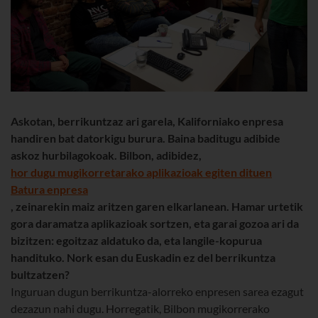
Askotan, berrikuntzaz ari garela, Kaliforniako enpresa
handiren bat datorkigu burura. Baina baditugu adibide
askoz hurbilagokoak. Bilbon, adibidez,
hor dugu mugikorretarako aplikazioak egiten dituen
Batura enpresa
, zeinarekin maiz aritzen garen elkarlanean. Hamar urtetik
gora daramatza aplikazioak sortzen, eta garai gozoa ari da
bizitzen: egoitzaz aldatuko da, eta langile-kopurua
handituko. Nork esan du Euskadin ez del berrikuntza
bultzatzen?
Inguruan dugun berrikuntza-alorreko enpresen sarea ezagut
dezazun nahi dugu. Horregatik, Bilbon mugikorrerako