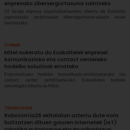
enpresako zibersergurtasuna zaintzeko
S2 Grupo enpresa espezializatuarekin elkartu da Euskaltel
enpresetako zerbitzuetan zibersegurtasun-soluzio osoak
txertatzeko.
ITUNAK
Mitel aukeratu du Euskaltelek enpresei
komunikazioko eta contact centereko
hodeiko soluzioak emateko
Enpresentzako hodeiko komunikazio-zerbitzuetarako eta
contact center zerbitzuetarako Euskaltelen bazkide
teknologiko bihurtu da Mitel.
TEKNOLOGIA
Robotomía26 ekitaldian aztertu dute nola
bultzatzen dituen gauzen Internetek (IoT)
robotika autonomoa eta mugikortasun