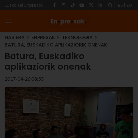
Euskaltel Enpresak
ES
EU
HASIERA
ENPRESAK
TEKNOLOGIA
BATURA, EUSKADIKO APLIKAZIORIK ONENAK
Batura, Euskadiko
aplikaziorik onenak
2017-04-26 08:55