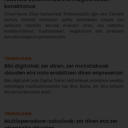
konektatua
Urtarrilaren 20an (asteartea) Robotomía26 egin zen. Ekitaldi
hartan, hainbat eremutan aplika daitezkeen soluzio eta
aplikazio robotiko berriak erakutsi ziren, eta robotika
kolaboratiboari, tradizionalari, mugikorrari edo airekoari
buruzko ezagutza partekatu zen.
TEKNOLOGIA
Biki digitalak: zer diren, zer motatakoak
dauden eta nola erabiltzen diren enpresetan
Biki digitalak (edo Digital Twins) deiturikoak etorkizun handiko
teknologia iraultzaileenetako bat dira. Baina, zer dira zehazki
eta zertarako balio dute?
TEKNOLOGIA
Multioperadore-soluzioak: zer diren eta zer
abantaila dituzten