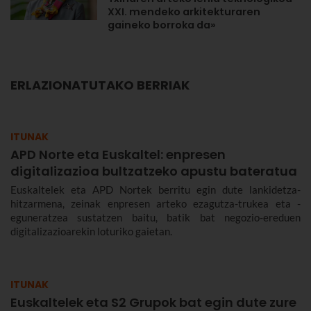
XXI. mendeko arkitekturaren
gaineko borroka da»
ERLAZIONATUTAKO BERRIAK
ITUNAK
APD Norte eta Euskaltel: enpresen
digitalizazioa bultzatzeko apustu bateratua
Euskaltelek eta APD Nortek berritu egin dute lankidetza-
hitzarmena, zeinak enpresen arteko ezagutza-trukea eta -
eguneratzea sustatzen baitu, batik bat negozio-ereduen
digitalizazioarekin loturiko gaietan.
ITUNAK
Euskaltelek eta S2 Grupok bat egin dute zure