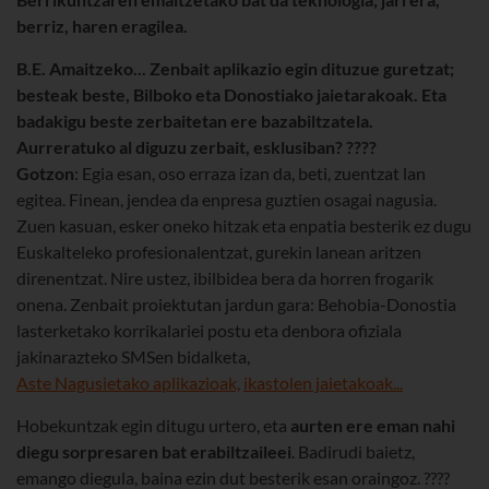
berriz, haren eragilea.
B.
E. Amaitzeko... Zenbait aplikazio egin dituzue guretzat;
besteak beste, Bilboko eta Donostiako jaietarakoak. Eta
badakigu beste zerbaitetan ere bazabiltzatela.
Aurreratuko al diguzu zerbait, esklusiban?
????
Gotzon
: Egia esan, oso erraza izan da, beti, zuentzat lan
egitea. Finean, jendea da enpresa guztien osagai nagusia.
Zuen kasuan, esker oneko hitzak eta enpatia besterik ez dugu
Euskalteleko profesionalentzat, gurekin lanean aritzen
direnentzat. Nire ustez, ibilbidea bera da horren frogarik
onena. Zenbait proiektutan jardun gara: Behobia-Donostia
lasterketako korrikalariei postu eta denbora ofiziala
jakinarazteko SMSen bidalketa,
Aste Nagusietako aplikazioak,
ikastolen jaietakoak...
Hobekuntzak egin ditugu urtero, eta
aurten ere eman nahi
diegu sorpresaren bat erabiltzaileei
. Badirudi baietz,
emango diegula, baina ezin dut besterik esan oraingoz. ????