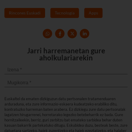
Rincones Euskadi
Tecnología
Apps
Jarri harremanetan gure
aholkulariarekin
Euskaltel da ematen dizkiguzun datu pertsonalen tratamenduaren
arduraduna, eta zure informazio-eskaera kudeatzeko erabiliko ditu,
kontratuzko harreman baten arabera. Ez dizkiegu zure datu pertsonalak
lagatzen hirugarrenei, horretarako legezko betebeharrik ez bada. Gure
hornitzaileekin, berriz, guri zerbitzu bat emateko sarbidea behar duten
kasuan bakarrik partekatuko ditugu. Eskubidea duzu, besteak beste, zure
datuetara sartzeko, haiek zuzentzeko eta haiek ezeztatzeko, eta halaber