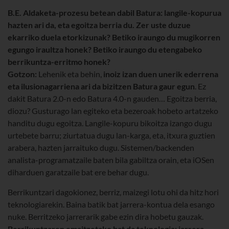
B.E. Aldaketa-prozesu betean dabil Batura: langile-kopurua
hazten ari da, eta egoitza berria du. Zer uste duzue
ekarriko duela etorkizunak? Betiko iraungo du mugikorren
egungo iraultza honek? Betiko iraungo du etengabeko
berrikuntza-erritmo honek?
Gotzon:
Lehenik eta behin,
inoiz izan duen unerik ederrena
eta ilusionagarriena ari da bizitzen Batura gaur egun
. Ez
dakit Batura 2.0-n edo Batura 4.0-n gauden… Egoitza berria,
diozu? Gusturago lan egiteko eta bezeroak hobeto artatzeko
handitu dugu egoitza. Langile-kopuru bikoitza izango dugu
urtebete barru; ziurtatua dugu lan-karga, eta, itxura guztien
arabera, hazten jarraituko dugu. Sistemen/backenden
analista-programatzaile baten bila gabiltza orain, eta iOSen
diharduen garatzaile bat ere behar dugu.
Berrikuntzari dagokionez, berriz, maizegi lotu ohi da hitz hori
teknologiarekin. Baina batik bat jarrera-kontua dela esango
nuke. Berritzeko jarrerarik gabe ezin dira hobetu gauzak.
Berrikuntzaren emaitzetako bat da teknologia; jarrera,