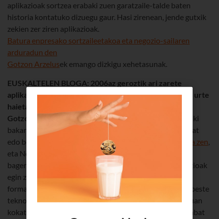
aplikazioak sortzea erabaki zuen garatzaile-talde baten
historia kontatuko dizuegu gaur. Hasi zirenean, jende gutxik
zekien zer ziren aplikazioak.
Batura enpresako sortzaileetakoa eta negozio-sailaren
arduradun den
Gotzon Arzelus
ek emango dizkigu xehetasunak.
EUSKALTELEN BLOGA: 2006az geroztik ari zarete
aplikazioak sortzen. Zer gogoratzen duzu lehenbiziko urte
haietaz?
Gotzon
: Garai hartan, hauek ziren mugikorretarako eduki
bakarrak: politonoak, pantaila-atzealdeak eta jokoren bat
edo beste. Android ez zen existitzen,
iPhone sortu berria zen
,
eta Nokiak eta Blackberryak ziren jaun eta jabe. Baina
bagenekien erabiltzaileei baliagarriak zitzaizkien aplikazioak
egin zitezkeela. Hala, bada, turismo-gidak aplikazio-
formatuan egiten hasi ginen. Bluetooth igorgailuen eta beste
teknologia batzuen bidez banatzen ziren gidak. Merkatuan
kokatzen hasi ginen. Teknologia, ordea, merkatua bezainbat