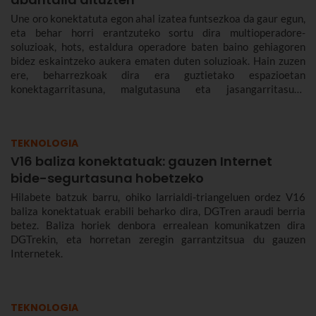
Une oro konektatuta egon ahal izatea funtsezkoa da gaur egun,
eta behar horri erantzuteko sortu dira multioperadore-
soluzioak, hots, estaldura operadore baten baino gehiagoren
bidez eskaintzeko aukera ematen duten soluzioak. Hain zuzen
ere, beharrezkoak dira era guztietako espazioetan
konektagarritasuna, malgutasuna eta jasangarritasuna
bermatzeko, eta abantailak dakartzate erabiltzaileentzat nahiz
enpresentzat.
TEKNOLOGIA
V16 baliza konektatuak: gauzen Internet
bide-segurtasuna hobetzeko
Hilabete batzuk barru, ohiko larrialdi-triangeluen ordez V16
baliza konektatuak erabili beharko dira, DGTren araudi berria
betez. Baliza horiek denbora errealean komunikatzen dira
DGTrekin, eta horretan zeregin garrantzitsua du gauzen
Internetek.
TEKNOLOGIA