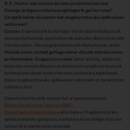
B. E. Master bat sortzea da zuen proiektuetako bat.
Emango al diguzu xehetasun gehiagorik gai horretaz?
Zergatik behar da master bat mugikorretarako aplikazioen
sektorean?
Gotzon:
Enpresetatik hurbil egon behar dute trebakuntzak
eta espezializazioak, gure beharrak asetzeko. Baina ez da beti
horrela izaten. Teknologiak eta tresnek eboluzionatu ahala,
tituluak baino zerbait gehiago behar dituzte etorkizuneko
profesionalek.
Ezagutza errealak
behar dituzte, ahalik eta
lasterren eraman ditzaten praktikara eta ahalik eta kosturik
txikiena izan dezan haiek enpresen jarduerara egokitzeak.
Baina mugikorretarako aplikazioen sektorean ez da betetzen
baldintza hori.
Gabezia hori ikusirik, master bat ari gara prestatzen
Bilbao Berrikuntza Factoryn (BBF)
,
Mondragon Unibertsitatea
rekin batera. Mugikorretarako
aplikazioetarako garapena, marketina eta erabilgarritasuna
(ui/ux) dira masterraren ardatzak.