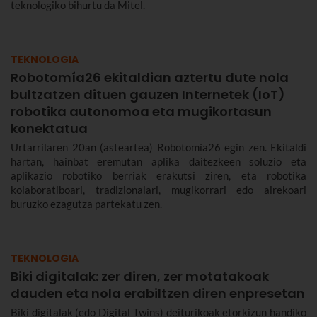
teknologiko bihurtu da Mitel.
TEKNOLOGIA
Robotomía26 ekitaldian aztertu dute nola
bultzatzen dituen gauzen Internetek (IoT)
robotika autonomoa eta mugikortasun
konektatua
Urtarrilaren 20an (asteartea) Robotomía26 egin zen. Ekitaldi
hartan, hainbat eremutan aplika daitezkeen soluzio eta
aplikazio robotiko berriak erakutsi ziren, eta robotika
kolaboratiboari, tradizionalari, mugikorrari edo airekoari
buruzko ezagutza partekatu zen.
TEKNOLOGIA
Biki digitalak: zer diren, zer motatakoak
dauden eta nola erabiltzen diren enpresetan
Biki digitalak (edo Digital Twins) deiturikoak etorkizun handiko