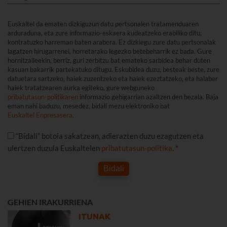
Euskaltel da ematen dizkiguzun datu pertsonalen tratamenduaren
arduraduna, eta zure informazio-eskaera kudeatzeko erabiliko ditu,
kontratuzko harreman baten arabera. Ez dizkiegu zure datu pertsonalak
lagatzen hirugarrenei, horretarako legezko betebeharrik ez bada. Gure
hornitzaileekin, berriz, guri zerbitzu bat emateko sarbidea behar duten
kasuan bakarrik partekatuko ditugu. Eskubidea duzu, besteak beste, zure
datuetara sartzeko, haiek zuzentzeko eta haiek ezeztatzeko, eta halaber
haiek tratatzearen aurka egiteko, gure webguneko
pribatutasun-politikaren
informazio gehigarrian azaltzen den bezala. Baja
eman nahi baduzu, mesedez, bidali mezu elektroniko bat
Euskaltel Enpresasera
.
“Bidali” botoia sakatzean, adierazten duzu ezagutzen eta
ulertzen duzula Euskaltelen
pribatutasun-politika
. *
Bidali
GEHIEN IRAKURRIENA
ITUNAK