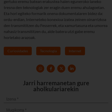
gertuko eremu batean erakustea haien eguneroko laneko
tresna den teknologiak zer eragin duen eremu ahulagoetan.
Eta hori egiteko formarik onena dokumentalaren bidez da:
ordu-erdian, Interneteko konexioa izatea zeinen oinarrizkoa
den transmititzen du Fesserrek, eta xamurtasuna eta umorea
nahasiz transmititzen du, alde batera utzi gabe eremu
horietako arazoak.
Curiosidades
Tecnología
Internet
Jarri harremanetan gure
aholkulariarekin