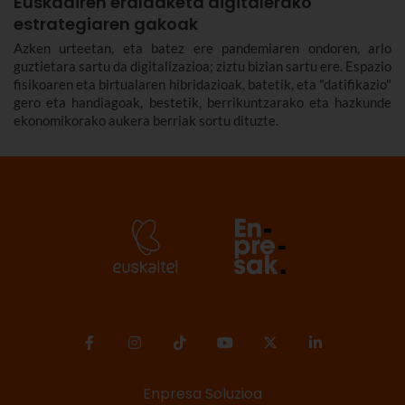
Euskadiren eraldaketa digitalerako
estrategiaren gakoak
Azken urteetan, eta batez ere pandemiaren ondoren, arlo
guztietara sartu da digitalizazioa; ziztu bizian sartu ere. Espazio
fisikoaren eta birtualaren hibridazioak, batetik, eta "datifikazio"
gero eta handiagoak, bestetik, berrikuntzarako eta hazkunde
ekonomikorako aukera berriak sortu dituzte.
Enpresa Soluzioa