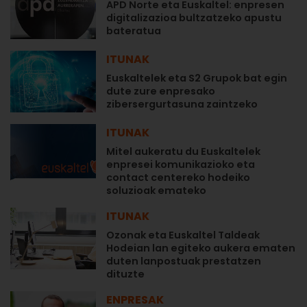
APD Norte eta Euskaltel: enpresen
digitalizazioa bultzatzeko apustu
bateratua
ITUNAK
Euskaltelek eta S2 Grupok bat egin
dute zure enpresako
zibersergurtasuna zaintzeko
ITUNAK
Mitel aukeratu du Euskaltelek
enpresei komunikazioko eta
contact centereko hodeiko
soluzioak emateko
ITUNAK
Ozonak eta Euskaltel Taldeak
Hodeian lan egiteko aukera ematen
duten lanpostuak prestatzen
dituzte
ENPRESAK