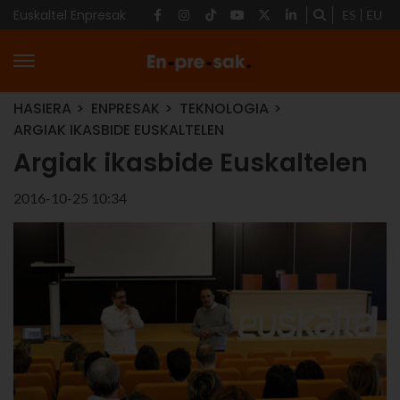
Euskaltel Enpresak
ES
EU
HASIERA
ENPRESAK
TEKNOLOGIA
ARGIAK IKASBIDE EUSKALTELEN
Argiak ikasbide Euskaltelen
2016-10-25 10:34