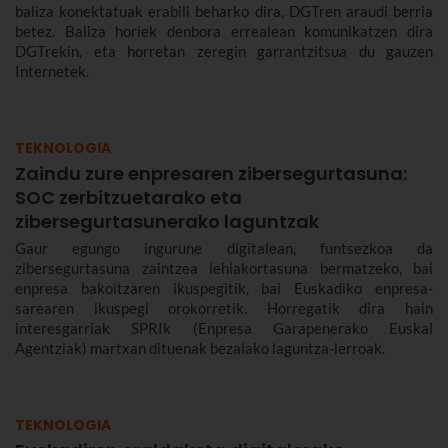
baliza konektatuak erabili beharko dira, DGTren araudi berria
betez. Baliza horiek denbora errealean komunikatzen dira
DGTrekin, eta horretan zeregin garrantzitsua du gauzen
Internetek.
TEKNOLOGIA
Zaindu zure enpresaren zibersegurtasuna:
SOC zerbitzuetarako eta
zibersegurtasunerako laguntzak
Gaur egungo ingurune digitalean, funtsezkoa da
zibersegurtasuna zaintzea lehiakortasuna bermatzeko, bai
enpresa bakoitzaren ikuspegitik, bai Euskadiko enpresa-
sarearen ikuspegi orokorretik. Horregatik dira hain
interesgarriak SPRIk (Enpresa Garapenerako Euskal
Agentziak) martxan dituenak bezalako laguntza-lerroak.
TEKNOLOGIA