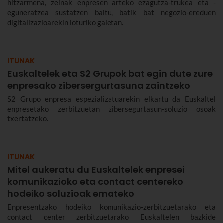
hitzarmena, zeinak enpresen arteko ezagutza-trukea eta -
eguneratzea sustatzen baitu, batik bat negozio-ereduen
digitalizazioarekin loturiko gaietan.
ITUNAK
Euskaltelek eta S2 Grupok bat egin dute zure
enpresako zibersergurtasuna zaintzeko
S2 Grupo enpresa espezializatuarekin elkartu da Euskaltel
enpresetako zerbitzuetan zibersegurtasun-soluzio osoak
txertatzeko.
ITUNAK
Mitel aukeratu du Euskaltelek enpresei
komunikazioko eta contact centereko
hodeiko soluzioak emateko
Enpresentzako hodeiko komunikazio-zerbitzuetarako eta
contact center zerbitzuetarako Euskaltelen bazkide