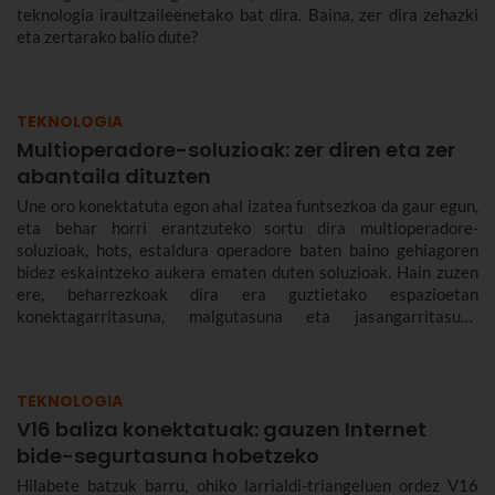
teknologia iraultzaileenetako bat dira. Baina, zer dira zehazki
eta zertarako balio dute?
TEKNOLOGIA
Multioperadore-soluzioak: zer diren eta zer
abantaila dituzten
Une oro konektatuta egon ahal izatea funtsezkoa da gaur egun,
eta behar horri erantzuteko sortu dira multioperadore-
soluzioak, hots, estaldura operadore baten baino gehiagoren
bidez eskaintzeko aukera ematen duten soluzioak. Hain zuzen
ere, beharrezkoak dira era guztietako espazioetan
konektagarritasuna, malgutasuna eta jasangarritasuna
bermatzeko, eta abantailak dakartzate erabiltzaileentzat nahiz
enpresentzat.
TEKNOLOGIA
V16 baliza konektatuak: gauzen Internet
bide-segurtasuna hobetzeko
Hilabete batzuk barru, ohiko larrialdi-triangeluen ordez V16