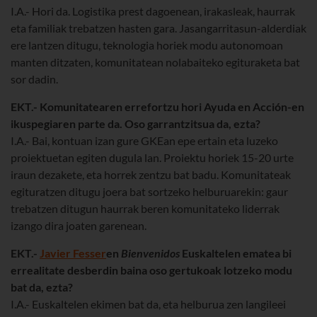
I.A.- Hori da. Logistika prest dagoenean, irakasleak, haurrak
eta familiak trebatzen hasten gara. Jasangarritasun-alderdiak
ere lantzen ditugu, teknologia horiek modu autonomoan
manten ditzaten, komunitatean nolabaiteko egituraketa bat
sor dadin.
EKT.- Komunitatearen errefortzu hori Ayuda en Acción-en
ikuspegiaren parte da. Oso garrantzitsua da, ezta?
I.A.- Bai, kontuan izan gure GKEan epe ertain eta luzeko
proiektuetan egiten dugula lan. Proiektu horiek 15-20 urte
iraun dezakete, eta horrek zentzu bat badu. Komunitateak
egituratzen ditugu joera bat sortzeko helburuarekin: gaur
trebatzen ditugun haurrak beren komunitateko liderrak
izango dira joaten garenean.
EKT.-
Javier Fesser
en
Bienvenidos
Euskaltelen ematea bi
errealitate desberdin baina oso gertukoak lotzeko modu
bat da, ezta?
I.A.- Euskaltelen ekimen bat da, eta helburua zen langileei