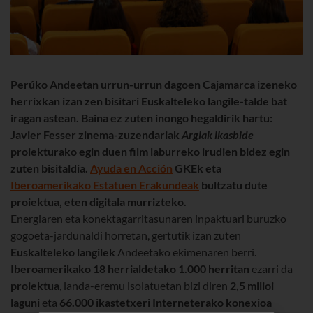
Perúko Andeetan urrun-urrun dagoen Cajamarca izeneko
herrixkan izan zen bisitari Euskalteleko langile-talde bat
iragan astean. Baina ez zuten inongo hegaldirik hartu:
Javier Fesser zinema-zuzendariak
Argiak ikasbide
proiekturako egin duen film laburreko irudien bidez egin
zuten bisitaldia.
Ayuda en Acción
GKEk eta
Iberoamerikako Estatuen Erakundeak
bultzatu dute
proiektua, eten digitala murrizteko.
Energiaren eta konektagarritasunaren inpaktuari buruzko
gogoeta-jardunaldi horretan, gertutik izan zuten
Euskalteleko langilek
Andeetako ekimenaren berri.
Iberoamerikako 18 herrialdetako 1.000 herritan
ezarri da
proiektua
, landa-eremu isolatuetan bizi diren
2,5 milioi
laguni
eta
66.000 ikastetxeri Interneterako konexioa