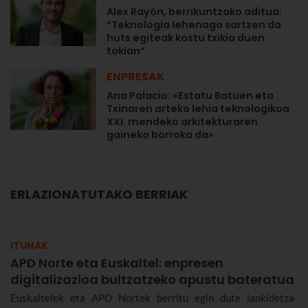
Alex Rayón, berrikuntzako aditua:
“Teknologia lehenago sartzen da
huts egiteak kostu txikia duen
tokian”
ENPRESAK
Ana Palacio: «Estatu Batuen eta
Txinaren arteko lehia teknologikoa
XXI. mendeko arkitekturaren
gaineko borroka da»
ERLAZIONATUTAKO BERRIAK
ITUNAK
APD Norte eta Euskaltel: enpresen
digitalizazioa bultzatzeko apustu bateratua
Euskaltelek eta APD Nortek berritu egin dute lankidetza-