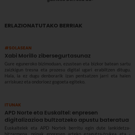
ERLAZIONATUTAKO BERRIAK
#SOLASEAN
Xabi Morillo zibersegurtasunaz
Gure eguneroko bizimoduan, ezustean eta bizkor batean sartu
zaizkigun tresna eta prozesu digital ugari erabiltzen ditugu.
Hala, ia ez dugu denborarik izan pentsatzen jarri eta haien
arriskuez eta ondorioez gogoeta egiteko.
ITUNAK
APD Norte eta Euskaltel: enpresen
digitalizazioa bultzatzeko apustu bateratua
Euskaltelek eta APD Nortek berritu egin dute lankidetza-
hitzarmena, zeinak enpresen arteko ezagutza-trukea eta -