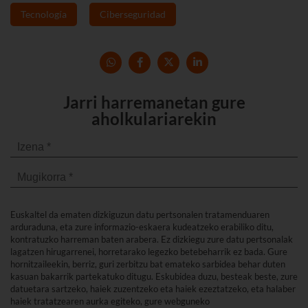
Tecnología
Ciberseguridad
Jarri harremanetan gure
aholkulariarekin
Euskaltel da ematen dizkiguzun datu pertsonalen tratamenduaren
arduraduna, eta zure informazio-eskaera kudeatzeko erabiliko ditu,
kontratuzko harreman baten arabera. Ez dizkiegu zure datu pertsonalak
lagatzen hirugarrenei, horretarako legezko betebeharrik ez bada. Gure
hornitzaileekin, berriz, guri zerbitzu bat emateko sarbidea behar duten
kasuan bakarrik partekatuko ditugu. Eskubidea duzu, besteak beste, zure
datuetara sartzeko, haiek zuzentzeko eta haiek ezeztatzeko, eta halaber
haiek tratatzearen aurka egiteko, gure webguneko