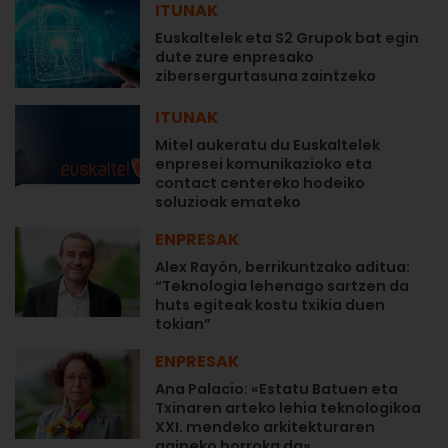
ITUNAK
Euskaltelek eta S2 Grupok bat egin
dute zure enpresako
zibersergurtasuna zaintzeko
ITUNAK
Mitel aukeratu du Euskaltelek
enpresei komunikazioko eta
contact centereko hodeiko
soluzioak emateko
ENPRESAK
Alex Rayón, berrikuntzako aditua:
“Teknologia lehenago sartzen da
huts egiteak kostu txikia duen
tokian”
ENPRESAK
Ana Palacio: «Estatu Batuen eta
Txinaren arteko lehia teknologikoa
XXI. mendeko arkitekturaren
gaineko borroka da»