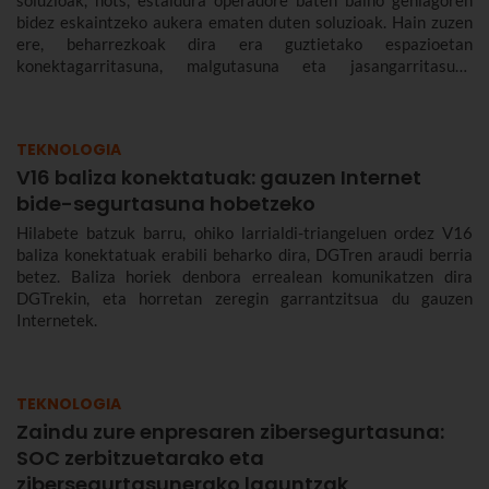
bidez eskaintzeko aukera ematen duten soluzioak. Hain zuzen
ere, beharrezkoak dira era guztietako espazioetan
konektagarritasuna, malgutasuna eta jasangarritasuna
bermatzeko, eta abantailak dakartzate erabiltzaileentzat nahiz
enpresentzat.
TEKNOLOGIA
V16 baliza konektatuak: gauzen Internet
bide-segurtasuna hobetzeko
Hilabete batzuk barru, ohiko larrialdi-triangeluen ordez V16
baliza konektatuak erabili beharko dira, DGTren araudi berria
betez. Baliza horiek denbora errealean komunikatzen dira
DGTrekin, eta horretan zeregin garrantzitsua du gauzen
Internetek.
TEKNOLOGIA
Zaindu zure enpresaren zibersegurtasuna:
SOC zerbitzuetarako eta
zibersegurtasunerako laguntzak