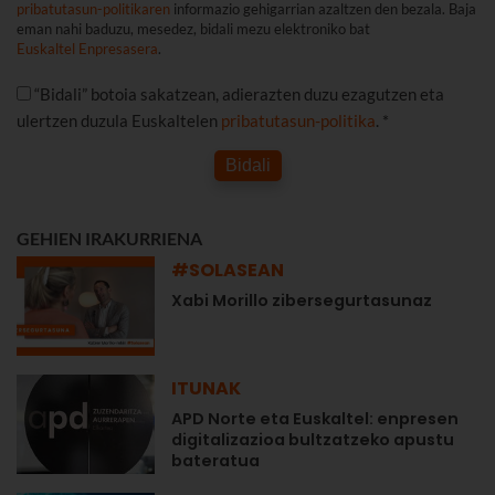
pribatutasun-politikaren
informazio gehigarrian azaltzen den bezala. Baja
eman nahi baduzu, mesedez, bidali mezu elektroniko bat
Euskaltel Enpresasera
.
“Bidali” botoia sakatzean, adierazten duzu ezagutzen eta
ulertzen duzula Euskaltelen
pribatutasun-politika
. *
Bidali
GEHIEN IRAKURRIENA
#SOLASEAN
Xabi Morillo zibersegurtasunaz
ITUNAK
APD Norte eta Euskaltel: enpresen
digitalizazioa bultzatzeko apustu
bateratua