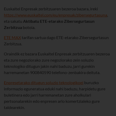
Euskaltel Enpresak zerbitzuaren bezeroa bazara, ireki
https://www.euskaltel.com/eu/enpresak/zibersegurtasuna
,
eta sakatu
Aktibatu ETE-etarako Zibersegurtasun
Zerbitzua
botoia.
ETE MAX
tarifan sartua dago ETE-etarako Zibersegurtasun
Zerbitzua.
Oraindik ez bazara Euskaltel Enpresak zerbitzuaren bezeroa
eta zure negoziorako zure negoziorako zein soluzio
teknologiko ditugun jakin nahi baduzu, jarri gurekin
harremanetan 900840590 telefono-zenbakira deituta.
Enpresetarako ditugun soluzio teknologikoei
buruzko
informazio eguneratua eduki nahi baduzu, harpidetu gure
buletinera edo jarri harremanetan zure aholkulari
pertsonalarekin edo enpresen arlo komertzialeko gure
taldearekin.