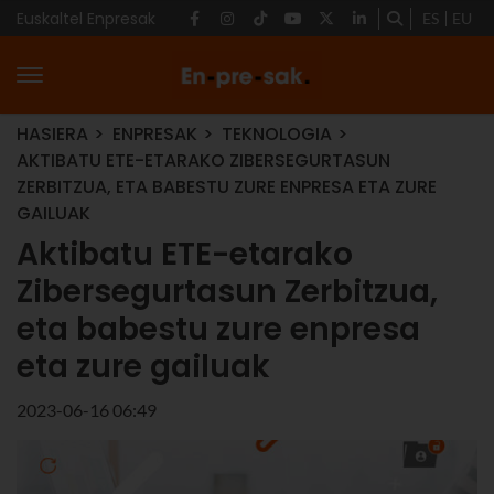
Euskaltel Enpresak
ES
EU
HASIERA
ENPRESAK
TEKNOLOGIA
AKTIBATU ETE-ETARAKO ZIBERSEGURTASUN
ZERBITZUA, ETA BABESTU ZURE ENPRESA ETA ZURE
GAILUAK
Aktibatu ETE-etarako
Zibersegurtasun Zerbitzua,
eta babestu zure enpresa
eta zure gailuak
2023-06-16 06:49