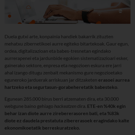
Duela gutxi arte, konpainia handiek bakarrik zituzten
mehatxu zibernetikoei aurre egiteko bitartekoak. Gaur egun,
ordea, digitalizazioan eta babes-tresnetan egindako
aurrerapenei eta jardunbide egokien sistematizazioari esker,
gainerako sektore, enpresa eta negozioen eskura ere jarri
ahal izango ditugu zenbait mekanismo gure negozioetako
eguneroko jarduerak arriskuan jar ditzaketen
erasoei aurrea
hartzeko eta segurtasun-gorabeheretatik babesteko
.
Egunean 285.000 birus berri atzematen dira, eta 30.000
webgune baino gehiago
hackeatzen
dira.
ETE-en %40k egin
behar izan diote aurre zirebererasoren bati, eta %83k
diote ez daudela prestatuta zibererasoek eragindako kalte
ekonomikoetatik berreskuratzeko.