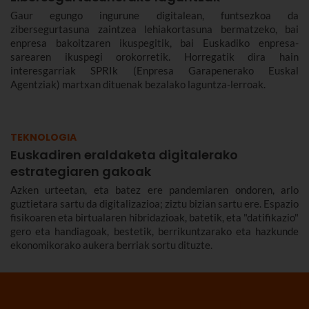
Gaur egungo ingurune digitalean, funtsezkoa da
zibersegurtasuna zaintzea lehiakortasuna bermatzeko, bai
enpresa bakoitzaren ikuspegitik, bai Euskadiko enpresa-
sarearen ikuspegi orokorretik. Horregatik dira hain
interesgarriak SPRIk (Enpresa Garapenerako Euskal
Agentziak) martxan dituenak bezalako laguntza-lerroak.
TEKNOLOGIA
Euskadiren eraldaketa digitalerako
estrategiaren gakoak
Azken urteetan, eta batez ere pandemiaren ondoren, arlo
guztietara sartu da digitalizazioa; ziztu bizian sartu ere. Espazio
fisikoaren eta birtualaren hibridazioak, batetik, eta "datifikazio"
gero eta handiagoak, bestetik, berrikuntzarako eta hazkunde
ekonomikorako aukera berriak sortu dituzte.