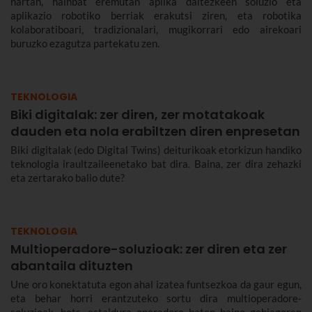
hartan, hainbat eremutan aplika daitezkeen soluzio eta
aplikazio robotiko berriak erakutsi ziren, eta robotika
kolaboratiboari, tradizionalari, mugikorrari edo airekoari
buruzko ezagutza partekatu zen.
TEKNOLOGIA
Biki digitalak: zer diren, zer motatakoak
dauden eta nola erabiltzen diren enpresetan
Biki digitalak (edo Digital Twins) deiturikoak etorkizun handiko
teknologia iraultzaileenetako bat dira. Baina, zer dira zehazki
eta zertarako balio dute?
TEKNOLOGIA
Multioperadore-soluzioak: zer diren eta zer
abantaila dituzten
Une oro konektatuta egon ahal izatea funtsezkoa da gaur egun,
eta behar horri erantzuteko sortu dira multioperadore-
soluzioak, hots, estaldura operadore baten baino gehiagoren