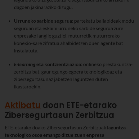
dagoen jakinaraziko dizugu.
Urruneko sarbide segurua
: partekatu baliabideak modu
seguruan eta eskaini urruneko sarbide segurua zure
enpresako langile guztiei, muturretik muturrerako
konexio-sare zifratua ahalbidetzen duen agente bat
instalatuta.
E-learning
eta kontzientziazioa
: onlineko prestakuntza-
zerbitzu bat, gaur egungo egoera teknologikoaz eta
zibersegurtasunaz jabetzen laguntzen duten
ikastaroekin.
Aktibatu
doan ETE-etarako
Zibersegurtasun Zerbitzua
ETE-etarako doako Zibersegurtasun Zerbitzuak
laguntza
teknologiko osoa emango dizue zuen enpresa