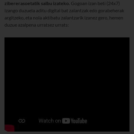
zibererasoetatik salbu izateko.
Gogoan izan beti (24x7)
izango duzuela aditu digital bat zalantzak edo gorabeherak
argitzeko, eta nola aktibatu zalantzarik izanez gero, hemen
duzue azalpena urratsez urrats: