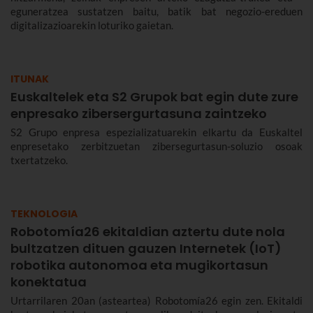
eguneratzea sustatzen baitu, batik bat negozio-ereduen
digitalizazioarekin loturiko gaietan.
ITUNAK
Euskaltelek eta S2 Grupok bat egin dute zure
enpresako zibersergurtasuna zaintzeko
S2 Grupo enpresa espezializatuarekin elkartu da Euskaltel
enpresetako zerbitzuetan zibersegurtasun-soluzio osoak
txertatzeko.
TEKNOLOGIA
Robotomía26 ekitaldian aztertu dute nola
bultzatzen dituen gauzen Internetek (IoT)
robotika autonomoa eta mugikortasun
konektatua
Urtarrilaren 20an (asteartea) Robotomía26 egin zen. Ekitaldi