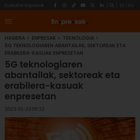
Euskaltel Enpresak
ES
EU
HASIERA
ENPRESAK
TEKNOLOGIA
5G TEKNOLOGIAREN ABANTAILAK, SEKTOREAK ETA
ERABILERA-KASUAK ENPRESETAN
5G teknologiaren
abantailak, sektoreak eta
erabilera-kasuak
enpresetan
2023-01-23 09:33