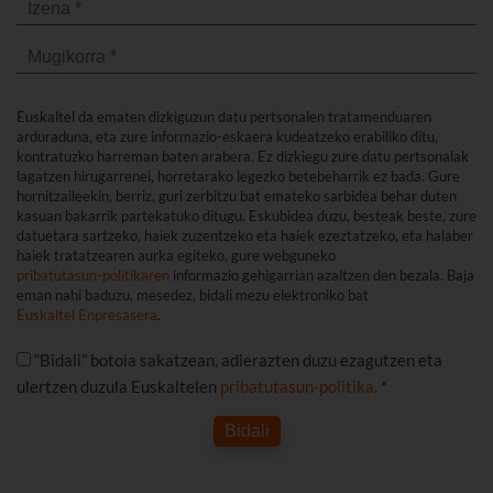
Euskaltel da ematen dizkiguzun datu pertsonalen tratamenduaren
arduraduna, eta zure informazio-eskaera kudeatzeko erabiliko ditu,
kontratuzko harreman baten arabera. Ez dizkiegu zure datu pertsonalak
lagatzen hirugarrenei, horretarako legezko betebeharrik ez bada. Gure
hornitzaileekin, berriz, guri zerbitzu bat emateko sarbidea behar duten
kasuan bakarrik partekatuko ditugu. Eskubidea duzu, besteak beste, zure
datuetara sartzeko, haiek zuzentzeko eta haiek ezeztatzeko, eta halaber
haiek tratatzearen aurka egiteko, gure webguneko
pribatutasun-politikaren
informazio gehigarrian azaltzen den bezala. Baja
eman nahi baduzu, mesedez, bidali mezu elektroniko bat
Euskaltel Enpresasera
.
“Bidali” botoia sakatzean, adierazten duzu ezagutzen eta
ulertzen duzula Euskaltelen
pribatutasun-politika
. *
Bidali