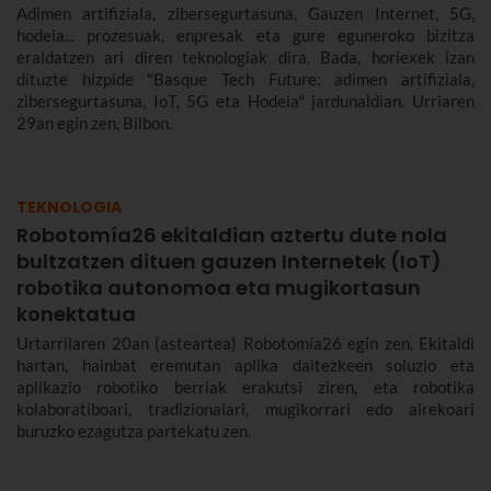
Adimen artifiziala, zibersegurtasuna, Gauzen Internet, 5G,
hodeia... prozesuak, enpresak eta gure eguneroko bizitza
eraldatzen ari diren teknologiak dira. Bada, horiexek izan
dituzte hizpide "Basque Tech Future: adimen artifiziala,
zibersegurtasuna, IoT, 5G eta Hodeia" jardunaldian. Urriaren
29an egin zen, Bilbon.
TEKNOLOGIA
Robotomía26 ekitaldian aztertu dute nola
bultzatzen dituen gauzen Internetek (IoT)
robotika autonomoa eta mugikortasun
konektatua
Urtarrilaren 20an (asteartea) Robotomía26 egin zen. Ekitaldi
hartan, hainbat eremutan aplika daitezkeen soluzio eta
aplikazio robotiko berriak erakutsi ziren, eta robotika
kolaboratiboari, tradizionalari, mugikorrari edo airekoari
buruzko ezagutza partekatu zen.