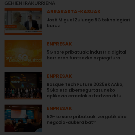
GEHIEN IRAKURRIENA
ARRAKASTA-KASUAK
José Miguel Zuluaga 5G teknologiari
buruz
ENPRESAK
5G sare pribatuak: industria digital
berriaren funtsezko azpiegitura
ENPRESAK
Basque Tech Future 2025ek AAko,
5Gko eta zibersegurtasuneko
aplikazio errealak aztertzen ditu
ENPRESAK
5G-ko sare pribatuak: zergatik dira
negozio-aukera bat?