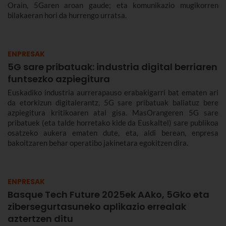
Orain, 5Garen aroan gaude; eta komunikazio mugikorren
bilakaeran hori da hurrengo urratsa.
ENPRESAK
5G sare pribatuak: industria digital berriaren
funtsezko azpiegitura
Euskadiko industria aurrerapauso erabakigarri bat ematen ari
da etorkizun digitalerantz, 5G sare pribatuak baliatuz bere
azpiegitura kritikoaren atal gisa. MasOrangeren 5G sare
pribatuek (eta talde horretako kide da Euskaltel) sare publikoa
osatzeko aukera ematen dute, eta, aldi berean, enpresa
bakoitzaren behar operatibo jakinetara egokitzen dira.
ENPRESAK
Basque Tech Future 2025ek AAko, 5Gko eta
zibersegurtasuneko aplikazio errealak
aztertzen ditu