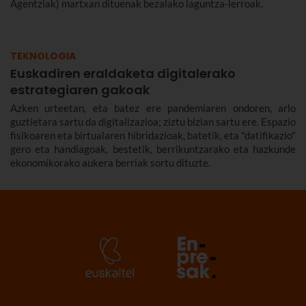
Agentziak) martxan dituenak bezalako laguntza-lerroak.
TEKNOLOGIA
Euskadiren eraldaketa digitalerako
estrategiaren gakoak
Azken urteetan, eta batez ere pandemiaren ondoren, arlo
guztietara sartu da digitalizazioa; ziztu bizian sartu ere. Espazio
fisikoaren eta birtualaren hibridazioak, batetik, eta "datifikazio"
gero eta handiagoak, bestetik, berrikuntzarako eta hazkunde
ekonomikorako aukera berriak sortu dituzte.