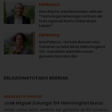
ENPRESAK
Alex Rayón, berrikuntzako aditua:
“Teknologia lehenago sartzen da
huts egiteak kostu txikia duen
tokian”
ENPRESAK
Ana Palacio: «Estatu Batuen eta
Txinaren arteko lehia teknologikoa
XXI. mendeko arkitekturaren
gaineko borroka da»
ERLAZIONATUTAKO BERRIAK
ARRAKASTA-KASUAK
José Miguel Zuluaga 5G teknologiari buruz
Hamar urtean behin, aldaketa bat gertatzen da XG sareetan.