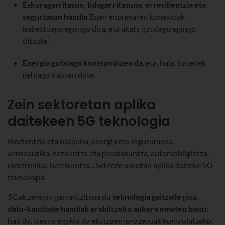
Eskuragarritasun, fidagarritasuna, erresilientzia eta
segurtasun handia
Zuen enpresaren konexioak
babestuago egongo dira, eta akats gutxiago egingo
dituzte.
Energia gutxiago kontsumitzen da
, eta, hala, bateriek
gehiago irauten dute.
Zein sektoretan aplika
daitekeen 5G teknologia
Biozientzia eta osasuna, energia eta ingurumena,
aeronautika, hezkuntza eta prestakuntza, automobilgintza,
elektronika, berrikuntza... Sektore askotan aplika daiteke 5G
teknologia.
5Gak zeregin garrantzitsua du
teknologia gaitzaile
gisa,
datu-kantitate handiak erabiltzeko aukera ematen baitu
;
hau da, tresna egokia da ekoizpen-prozesuak kontrolatzeko,