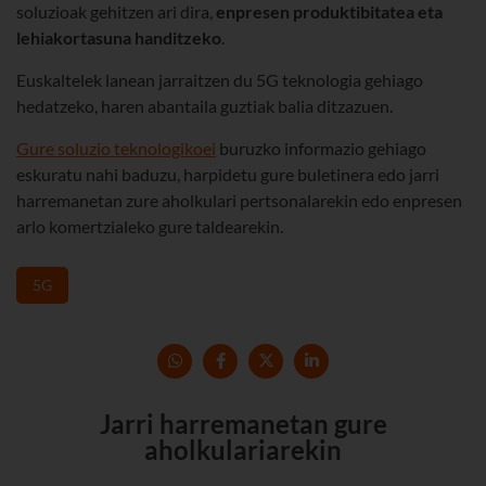
soluzioak gehitzen ari dira,
enpresen produktibitatea eta
lehiakortasuna handitzeko
.
Euskaltelek lanean jarraitzen du 5G teknologia gehiago
hedatzeko, haren abantaila guztiak balia ditzazuen.
Gure soluzio teknologikoei
buruzko informazio gehiago
eskuratu nahi baduzu, harpidetu gure buletinera edo jarri
harremanetan zure aholkulari pertsonalarekin edo enpresen
arlo komertzialeko gure taldearekin.
5G
Jarri harremanetan gure
aholkulariarekin