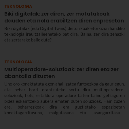
TEKNOLOGIA
Biki digitalak: zer diren, zer motatakoak
dauden eta nola erabiltzen diren enpresetan
Biki digitalak (edo Digital Twins) deiturikoak etorkizun handiko
teknologia iraultzaileenetako bat dira. Baina, zer dira zehazki
eta zertarako balio dute?
TEKNOLOGIA
Multioperadore-soluzioak: zer diren eta zer
abantaila dituzten
Une oro konektatuta egon ahal izatea funtsezkoa da gaur egun,
eta behar horri erantzuteko sortu dira multioperadore-
soluzioak, hots, estaldura operadore baten baino gehiagoren
bidez eskaintzeko aukera ematen duten soluzioak. Hain zuzen
ere, beharrezkoak dira era guztietako espazioetan
konektagarritasuna, malgutasuna eta jasangarritasuna
bermatzeko, eta abantailak dakartzate erabiltzaileentzat nahiz
enpresentzat.