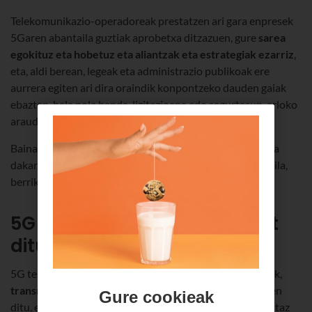
Telekomunikazio-operadoreak prestatzen ari gara enpresek
5Garen abantaila guztiak aprobetxa ditzazuen, gure
sarea
egokituz eta hobetuz eta aliantzak eta estrategiak ezarriz
,
eta, aldi berean, legeak eta administrazio publikoak ere
aurrera egiten ari dira oraindik konpontzeko dauden gaiak
ebazten, hala nola banda-lizitazioena edo segurtasun-arloko
araudiarena.
Baina 5Ga errealitatea da dagoeneko, eta iraultza handia
dakar, ez bakarrik telekomunikazioen munduan. Abantaila,
berrikuntza eta aukera ugari ditu ia sektore guztientzat.
5G teknologiak enpresentzat
dituen abantailak.
5G teknologiak, sare mugikorren bosgarren belaunaldiak,
transmisio-abiadura handia eta estaldura hobea
ematen
Gure cookieak
ditu, eta enpresek
denbora errealean
soluzioak arrakastaz