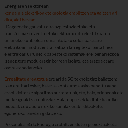
Energiaren sektorean
,
konpainia elektrikoak teknologia erabiltzen eta gaitzen ari
dira, aldi berean
. Dagoeneko gauzatu dira azpiestazioetako eta
transformazio-zentroetako ekipamendu elektrikoaren
urruneko kontrolean oinarritutako soluzioak, sare
elektrikoan modu zentralizatuan lan egiteko; baita linea
elektrikoak urrunetik babesteko sistemak ere, beharrezkoa
izanez gero modu eraginkorrean isolatu eta arazoak sare
osora ez hedatzeko.
Errealitate areagotua
ere ari da 5G teknologiaz baliatzen;
izan ere, hari esker, bateria-kontsumoa asko handitu gabe
erabil daitezke algoritmo aurreratuak, eta, hala, arinagoak eta
merkeagoak izan daitezke. Hala, enpresek kalitate handiko
bideoak edo audio irekiko kanalak erabil ditzakete,
eguneroko lanetan gidatzeko.
Pixkanaka, 5G teknologia erabiltzen duten proiektuak eta