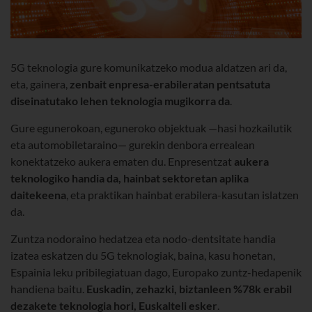
5G teknologia gure komunikatzeko modua aldatzen ari da,
eta, gainera,
zenbait enpresa-erabileratan pentsatuta
diseinatutako lehen teknologia mugikorra da
.
Gure egunerokoan, eguneroko objektuak —hasi hozkailutik
eta automobiletaraino— gurekin denbora errealean
konektatzeko aukera ematen du. Enpresentzat
aukera
teknologiko handia da, hainbat sektoretan aplika
daitekeena
, eta praktikan hainbat erabilera-kasutan islatzen
da.
Zuntza nodoraino hedatzea eta nodo-dentsitate handia
izatea eskatzen du 5G teknologiak, baina, kasu honetan,
Espainia leku pribilegiatuan dago, Europako zuntz-hedapenik
handiena baitu.
Euskadin, zehazki, biztanleen %78k erabil
dezakete teknologia hori, Euskalteli esker
.