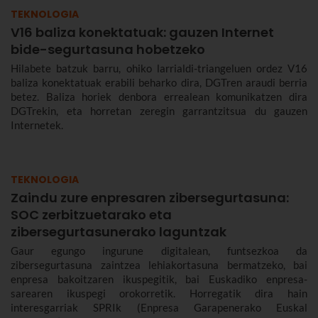
TEKNOLOGIA
V16 baliza konektatuak: gauzen Internet
bide-segurtasuna hobetzeko
Hilabete batzuk barru, ohiko larrialdi-triangeluen ordez V16
baliza konektatuak erabili beharko dira, DGTren araudi berria
betez. Baliza horiek denbora errealean komunikatzen dira
DGTrekin, eta horretan zeregin garrantzitsua du gauzen
Internetek.
TEKNOLOGIA
Zaindu zure enpresaren zibersegurtasuna:
SOC zerbitzuetarako eta
zibersegurtasunerako laguntzak
Gaur egungo ingurune digitalean, funtsezkoa da
zibersegurtasuna zaintzea lehiakortasuna bermatzeko, bai
enpresa bakoitzaren ikuspegitik, bai Euskadiko enpresa-
sarearen ikuspegi orokorretik. Horregatik dira hain
interesgarriak SPRIk (Enpresa Garapenerako Euskal