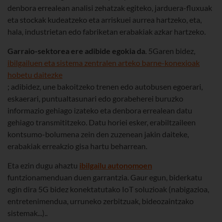
denbora errealean analisi zehatzak egiteko, jarduera-fluxuak
eta stockak kudeatzeko eta arriskuei aurrea hartzeko, eta,
hala, industrietan edo fabriketan erabakiak azkar hartzeko.
Garraio-sektorea ere adibide egokia da
. 5Garen bidez,
ibilgailuen eta sistema zentralen arteko barne-konexioak
hobetu daitezke
; adibidez, une bakoitzeko trenen edo autobusen egoerari,
eskaerari, puntualtasunari edo gorabeherei buruzko
informazio gehiago izateko eta denbora errealean datu
gehiago transmititzeko. Datu horiei esker, erabiltzaileen
kontsumo-bolumena zein den zuzenean jakin daiteke,
erabakiak erreakzio gisa hartu beharrean.
Eta ezin dugu ahaztu
ibilgailu autonomoen
funtzionamenduan duen garrantzia. Gaur egun, biderkatu
egin dira 5G bidez konektatutako IoT soluzioak (nabigazioa,
entretenimendua, urruneko zerbitzuak, bideozaintzako
sistemak...)..