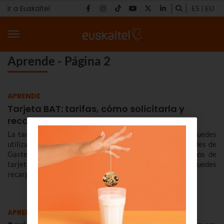
Ir a Euskaltel
ES
EU
Aprende - Página 2
APRENDE
Tarjeta BAT: tarifas, cómo solicitarla y
recargar con el móvil…
La tarjeta BAT es un sistema de pago con tarjeta que puedes
utilizar en el transporte urbano, tranvía y servicios forales de
Gasteiz. Te contamos dónde puedes solicitarla, qué tipos de
tarjeta BAT existen, tarifas y descuentos y cómo puedes
recargarla con tu teléfono móvil.
APRENDE