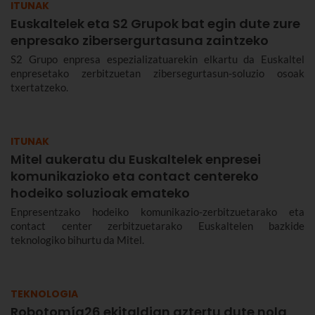
ITUNAK
Euskaltelek eta S2 Grupok bat egin dute zure
enpresako zibersergurtasuna zaintzeko
S2 Grupo enpresa espezializatuarekin elkartu da Euskaltel
enpresetako zerbitzuetan zibersegurtasun-soluzio osoak
txertatzeko.
ITUNAK
Mitel aukeratu du Euskaltelek enpresei
komunikazioko eta contact centereko
hodeiko soluzioak emateko
Enpresentzako hodeiko komunikazio-zerbitzuetarako eta
contact center zerbitzuetarako Euskaltelen bazkide
teknologiko bihurtu da Mitel.
TEKNOLOGIA
Robotomía26 ekitaldian aztertu dute nola