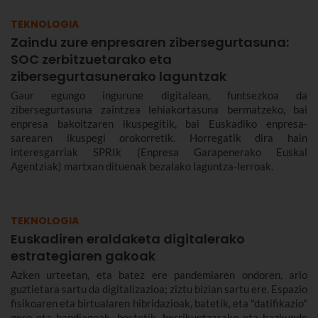
TEKNOLOGIA
Zaindu zure enpresaren zibersegurtasuna:
SOC zerbitzuetarako eta
zibersegurtasunerako laguntzak
Gaur egungo ingurune digitalean, funtsezkoa da
zibersegurtasuna zaintzea lehiakortasuna bermatzeko, bai
enpresa bakoitzaren ikuspegitik, bai Euskadiko enpresa-
sarearen ikuspegi orokorretik. Horregatik dira hain
interesgarriak SPRIk (Enpresa Garapenerako Euskal
Agentziak) martxan dituenak bezalako laguntza-lerroak.
TEKNOLOGIA
Euskadiren eraldaketa digitalerako
estrategiaren gakoak
Azken urteetan, eta batez ere pandemiaren ondoren, arlo
guztietara sartu da digitalizazioa; ziztu bizian sartu ere. Espazio
fisikoaren eta birtualaren hibridazioak, batetik, eta "datifikazio"
gero eta handiagoak, bestetik, berrikuntzarako eta hazkunde