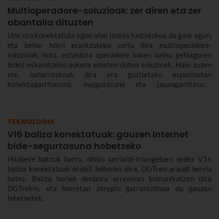
Multioperadore-soluzioak: zer diren eta zer
abantaila dituzten
Une oro konektatuta egon ahal izatea funtsezkoa da gaur egun,
eta behar horri erantzuteko sortu dira multioperadore-
soluzioak, hots, estaldura operadore baten baino gehiagoren
bidez eskaintzeko aukera ematen duten soluzioak. Hain zuzen
ere, beharrezkoak dira era guztietako espazioetan
konektagarritasuna, malgutasuna eta jasangarritasuna
bermatzeko, eta abantailak dakartzate erabiltzaileentzat nahiz
enpresentzat.
TEKNOLOGIA
V16 baliza konektatuak: gauzen Internet
bide-segurtasuna hobetzeko
Hilabete batzuk barru, ohiko larrialdi-triangeluen ordez V16
baliza konektatuak erabili beharko dira, DGTren araudi berria
betez. Baliza horiek denbora errealean komunikatzen dira
DGTrekin, eta horretan zeregin garrantzitsua du gauzen
Internetek.