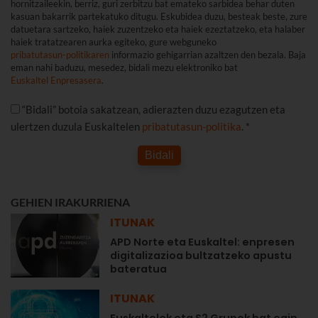
hornitzaileekin, berriz, guri zerbitzu bat emateko sarbidea behar duten
kasuan bakarrik partekatuko ditugu. Eskubidea duzu, besteak beste, zure
datuetara sartzeko, haiek zuzentzeko eta haiek ezeztatzeko, eta halaber
haiek tratatzearen aurka egiteko, gure webguneko
pribatutasun-politikaren
informazio gehigarrian azaltzen den bezala. Baja
eman nahi baduzu, mesedez, bidali mezu elektroniko bat
Euskaltel Enpresasera
.
“Bidali” botoia sakatzean, adierazten duzu ezagutzen eta
ulertzen duzula Euskaltelen
pribatutasun-politika
. *
Bidali
GEHIEN IRAKURRIENA
ITUNAK
APD Norte eta Euskaltel: enpresen
digitalizazioa bultzatzeko apustu
bateratua
ITUNAK
Euskaltelek eta S2 Grupok bat egin