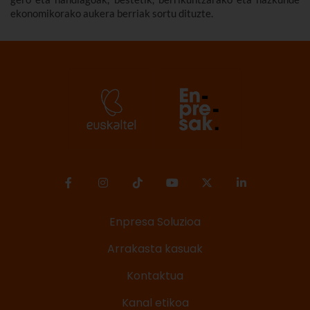
ekonomikorako aukera berriak sortu dituzte.
Enpresa Soluzioa
Arrakasta kasuak
Kontaktua
Kanal etikoa