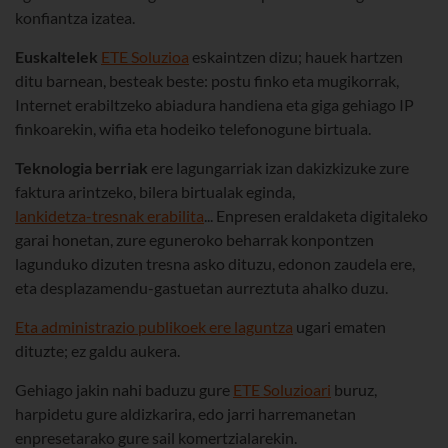
konfiantza izatea.
Euskaltelek
ETE Soluzioa
eskaintzen dizu; hauek hartzen
ditu barnean, besteak beste: postu finko eta mugikorrak,
Internet erabiltzeko abiadura handiena eta giga gehiago IP
finkoarekin, wifia eta hodeiko telefonogune birtuala.
Teknologia berriak
ere lagungarriak izan dakizkizuke zure
faktura arintzeko, bilera birtualak eginda,
lankidetza-tresnak erabilita
... Enpresen eraldaketa digitaleko
garai honetan, zure eguneroko beharrak konpontzen
lagunduko dizuten tresna asko dituzu, edonon zaudela ere,
eta desplazamendu-gastuetan aurreztuta ahalko duzu.
Eta administrazio publikoek ere laguntza
ugari ematen
dituzte; ez galdu aukera.
Gehiago jakin nahi baduzu gure
ETE Soluzioari
buruz,
harpidetu gure aldizkarira, edo jarri harremanetan
enpresetarako gure sail komertzialarekin.