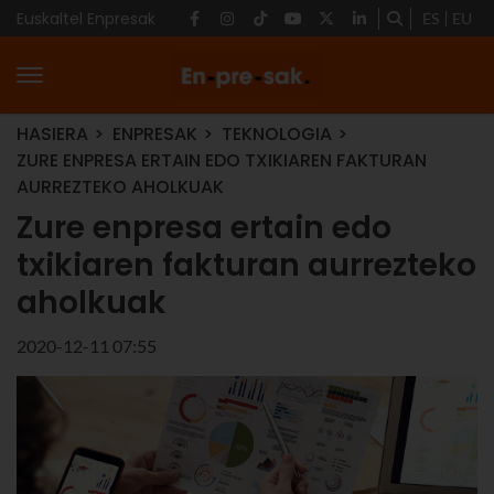
Euskaltel Enpresak
ES
EU
HASIERA
ENPRESAK
TEKNOLOGIA
ZURE ENPRESA ERTAIN EDO TXIKIAREN FAKTURAN
AURREZTEKO AHOLKUAK
Zure enpresa ertain edo
txikiaren fakturan aurrezteko
aholkuak
2020-12-11 07:55