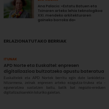
Ana Palacio: «Estatu Batuen eta
Txinaren arteko lehia teknologikoa
XXI. mendeko arkitekturaren
gaineko borroka da»
ERLAZIONATUTAKO BERRIAK
ITUNAK
APD Norte eta Euskaltel: enpresen
digitalizazioa bultzatzeko apustu bateratua
Euskaltelek eta APD Nortek berritu egin dute lankidetza-
hitzarmena, zeinak enpresen arteko ezagutza-trukea eta -
eguneratzea sustatzen baitu, batik bat negozio-ereduen
digitalizazioarekin loturiko gaietan.