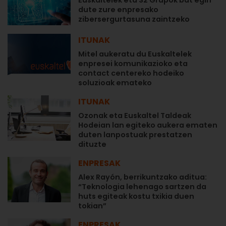
dute zure enpresako
zibersergurtasuna zaintzeko
ITUNAK
Mitel aukeratu du Euskaltelek
enpresei komunikazioko eta
contact centereko hodeiko
soluzioak emateko
ITUNAK
Ozonak eta Euskaltel Taldeak
Hodeian lan egiteko aukera ematen
duten lanpostuak prestatzen
dituzte
ENPRESAK
Alex Rayón, berrikuntzako aditua:
“Teknologia lehenago sartzen da
huts egiteak kostu txikia duen
tokian”
ENPRESAK