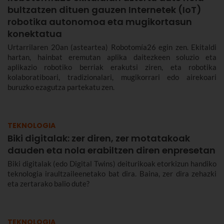
bultzatzen dituen gauzen Internetek (IoT)
robotika autonomoa eta mugikortasun
konektatua
Urtarrilaren 20an (asteartea) Robotomía26 egin zen. Ekitaldi
hartan, hainbat eremutan aplika daitezkeen soluzio eta
aplikazio robotiko berriak erakutsi ziren, eta robotika
kolaboratiboari, tradizionalari, mugikorrari edo airekoari
buruzko ezagutza partekatu zen.
TEKNOLOGIA
Biki digitalak: zer diren, zer motatakoak
dauden eta nola erabiltzen diren enpresetan
Biki digitalak (edo Digital Twins) deiturikoak etorkizun handiko
teknologia iraultzaileenetako bat dira. Baina, zer dira zehazki
eta zertarako balio dute?
TEKNOLOGIA