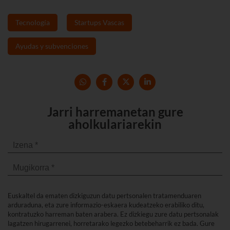
Tecnología
Startups Vascas
Ayudas y subvenciones
Jarri harremanetan gure
aholkulariarekin
Euskaltel da ematen dizkiguzun datu pertsonalen tratamenduaren
arduraduna, eta zure informazio-eskaera kudeatzeko erabiliko ditu,
kontratuzko harreman baten arabera. Ez dizkiegu zure datu pertsonalak
lagatzen hirugarrenei, horretarako legezko betebeharrik ez bada. Gure