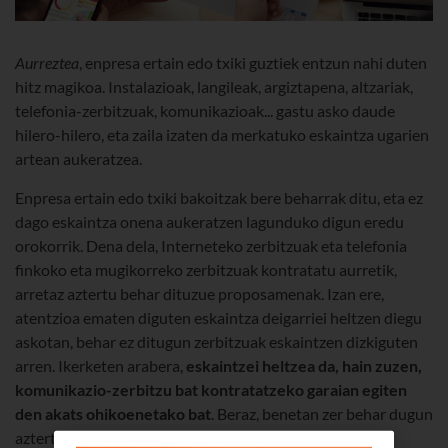
Aurreztea
, enpresa ertain edo txiki guztiek entzun nahi duten
hitz magikoa. Instalazioak, langileak, argiztapena, altzariak,
telefonia-zerbitzuak, komunikazioak... gastu asko daude
hilero-hilero, eta zaila izaten da merkatuko eskaintza ugarien
artean aukeratzea.
Enpresa ertain edo txiki bakoitzak bere beharrak ditu, eta ez
dago eskaintza onena aukeratzen lagunduko digun eredu
orokorrik. Dena dela, Interneteko zerbitzuak eta telefonia
finkoko eta mugikorreko zerbitzuak kontratatu aurretik,
arretaz aztertu behar dituzue proposamenak. Izan ere,
atentzioa ematen diguten eskaintza deigarriei heltzen diegu
askotan, behar ez ditugun zerbitzuak eskaintzen dizkiguten
arren. Ikerketen arabera,
eskaintzei heltzea da, hain zuzen,
komunikazio-zerbitzu bat kontratatzeko garaian egiten
den akats ohikoenetako bat
. Beraz, benetan zer behar dugun
aztertu behar dugu lehenengo, eta gure benetako