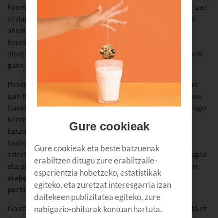
kontsumora egokitzen den plan bat egin, merkea garesti izan
ez dadin. Garrantzitsua da zure beharrak ulertuko dituen
aholkularitza-zerbitzu bat izatea eta zure benetako
kontsumora egokitutako eskaintza bat egitea, behar ez
dituzun zerbitzu, giga eta minutuak kontratatzeko beharrik
gabe.
Produktuaren eta eskaintzaren
malgutasuna
ere kontuan
izan behar da, aldaketak egin ahal izateko eta, beharrezkoa
izanez gero, zerbitzua bertan behera uzteko. Langile gehiago
kontratatzen baditut, zer kostu izango luke beste linea
Gure cookieak
batzuei alta emateak? Eta langile batzuk telelanean ari
badira? Erakunde baten beharrak ez dira estatikoak, eta
Gure cookieak eta beste batzuenak
ezinezkoa da behar horiek aurreikustea. Hala ere, erosoagoa
erabiltzen ditugu zure erabiltzaile-
eta, ziur aski, merkeagoa izango da
erabiltzen dugunaren
esperientzia hobetzeko, estatistikak
arabera ordaindu dezakegun zerbitzu moldagarri eta
egiteko, eta zuretzat interesgarria izan
pertsonalizagarri bat
baldin badugu.
daitekeen publizitatea egiteko, zure
Gauzak ez dira segurutzat jo behar; berariaz idatziz jasota ez
nabigazio-ohiturak kontuan hartuta.