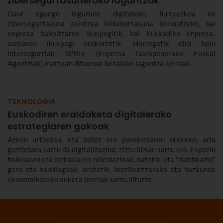
zibersegurtasunerako laguntzak
Gaur egungo ingurune digitalean, funtsezkoa da
zibersegurtasuna zaintzea lehiakortasuna bermatzeko, bai
enpresa bakoitzaren ikuspegitik, bai Euskadiko enpresa-
sarearen ikuspegi orokorretik. Horregatik dira hain
interesgarriak SPRIk (Enpresa Garapenerako Euskal
Agentziak) martxan dituenak bezalako laguntza-lerroak.
TEKNOLOGIA
Euskadiren eraldaketa digitalerako
estrategiaren gakoak
Azken urteetan, eta batez ere pandemiaren ondoren, arlo
guztietara sartu da digitalizazioa; ziztu bizian sartu ere. Espazio
fisikoaren eta birtualaren hibridazioak, batetik, eta "datifikazio"
gero eta handiagoak, bestetik, berrikuntzarako eta hazkunde
ekonomikorako aukera berriak sortu dituzte.