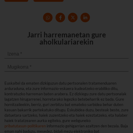
Jarri harremanetan gure
aholkulariarekin
Euskaltel da ematen dizkiguzun datu pertsonalen tratamenduaren
arduraduna, eta zure informazio-eskaera kudeatzeko erabiliko ditu,
kontratuzko harreman baten arabera. Ez dizkiegu zure datu pertsonalak
lagatzen hirugarrenei, horretarako legezko betebeharrik ez bada. Gure
hornitzaileekin, berriz, guri zerbitzu bat emateko sarbidea behar duten
kasuan bakarrik partekatuko ditugu. Eskubidea duzu, besteak beste, zure
datuetara sartzeko, haiek zuzentzeko eta haiek ezeztatzeko, eta halaber
haiek tratatzearen aurka egiteko, gure webguneko
pribatutasun-politikaren
informazio gehigarrian azaltzen den bezala. Baja
eman nahi baduzu, mesedez, bidali mezu elektroniko bat