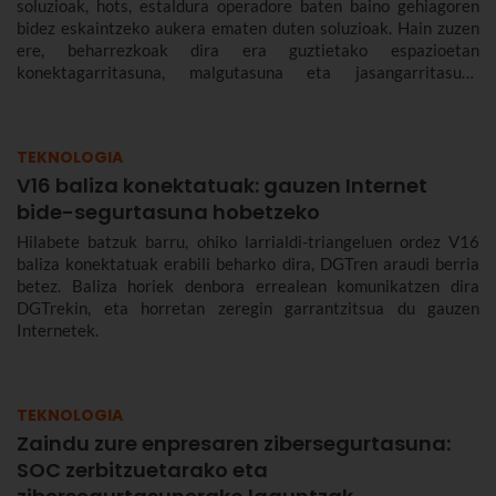
soluzioak, hots, estaldura operadore baten baino gehiagoren
bidez eskaintzeko aukera ematen duten soluzioak. Hain zuzen
ere, beharrezkoak dira era guztietako espazioetan
konektagarritasuna, malgutasuna eta jasangarritasuna
bermatzeko, eta abantailak dakartzate erabiltzaileentzat nahiz
enpresentzat.
TEKNOLOGIA
V16 baliza konektatuak: gauzen Internet
bide-segurtasuna hobetzeko
Hilabete batzuk barru, ohiko larrialdi-triangeluen ordez V16
baliza konektatuak erabili beharko dira, DGTren araudi berria
betez. Baliza horiek denbora errealean komunikatzen dira
DGTrekin, eta horretan zeregin garrantzitsua du gauzen
Internetek.
TEKNOLOGIA
Zaindu zure enpresaren zibersegurtasuna:
SOC zerbitzuetarako eta