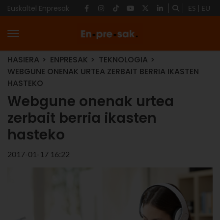
Euskaltel Enpresak
ES
EU
HASIERA
ENPRESAK
TEKNOLOGIA
WEBGUNE ONENAK URTEA ZERBAIT BERRIA IKASTEN
HASTEKO
Webgune onenak urtea
zerbait berria ikasten
hasteko
2017-01-17 16:22