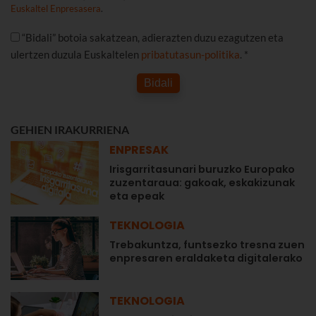
Euskaltel Enpresasera
.
“Bidali” botoia sakatzean, adierazten duzu ezagutzen eta
ulertzen duzula Euskaltelen
pribatutasun-politika
. *
Bidali
GEHIEN IRAKURRIENA
ENPRESAK
Irisgarritasunari buruzko Europako
zuzentaraua: gakoak, eskakizunak
eta epeak
TEKNOLOGIA
Trebakuntza, funtsezko tresna zuen
enpresaren eraldaketa digitalerako
TEKNOLOGIA