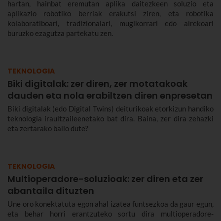
hartan, hainbat eremutan aplika daitezkeen soluzio eta
aplikazio robotiko berriak erakutsi ziren, eta robotika
kolaboratiboari, tradizionalari, mugikorrari edo airekoari
buruzko ezagutza partekatu zen.
TEKNOLOGIA
Biki digitalak: zer diren, zer motatakoak
dauden eta nola erabiltzen diren enpresetan
Biki digitalak (edo Digital Twins) deiturikoak etorkizun handiko
teknologia iraultzaileenetako bat dira. Baina, zer dira zehazki
eta zertarako balio dute?
TEKNOLOGIA
Multioperadore-soluzioak: zer diren eta zer
abantaila dituzten
Une oro konektatuta egon ahal izatea funtsezkoa da gaur egun,
eta behar horri erantzuteko sortu dira multioperadore-