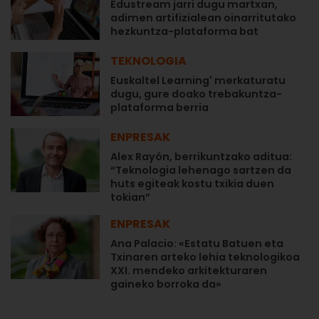
Edustream jarri dugu martxan,
adimen artifizialean oinarritutako
hezkuntza-plataforma bat
TEKNOLOGIA
Euskaltel Learning' merkaturatu
dugu, gure doako trebakuntza-
plataforma berria
ENPRESAK
Alex Rayón, berrikuntzako aditua:
“Teknologia lehenago sartzen da
huts egiteak kostu txikia duen
tokian”
ENPRESAK
Ana Palacio: «Estatu Batuen eta
Txinaren arteko lehia teknologikoa
XXI. mendeko arkitekturaren
gaineko borroka da»