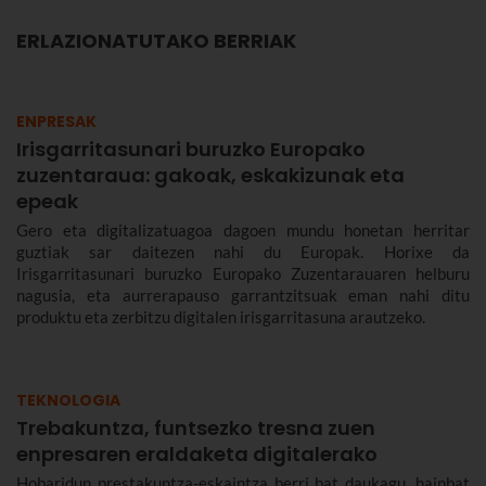
ERLAZIONATUTAKO BERRIAK
ENPRESAK
Irisgarritasunari buruzko Europako
zuzentaraua: gakoak, eskakizunak eta
epeak
Gero eta digitalizatuagoa dagoen mundu honetan herritar
guztiak sar daitezen nahi du Europak. Horixe da
Irisgarritasunari buruzko Europako Zuzentarauaren helburu
nagusia, eta aurrerapauso garrantzitsuak eman nahi ditu
produktu eta zerbitzu digitalen irisgarritasuna arautzeko.
TEKNOLOGIA
Trebakuntza, funtsezko tresna zuen
enpresaren eraldaketa digitalerako
Hobaridun prestakuntza-eskaintza berri bat daukagu, hainbat