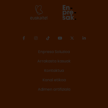
Enpresa Soluzioa
Arrakasta kasuak
Kontaktua
Kanal etikoa
Adimen artifiziala