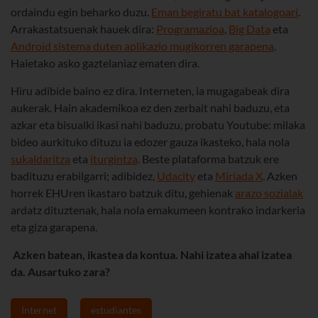
ordaindu egin beharko duzu.
Eman begiratu bat katalogoari
.
Arrakastatsuenak hauek dira:
Programazioa
,
Big Data
eta
Android sistema duten aplikazio mugikorren garapena
.
Haietako asko gaztelaniaz ematen dira.
Hiru adibide baino ez dira. Interneten, ia mugagabeak dira
aukerak. Hain akademikoa ez den zerbait nahi baduzu, eta
azkar eta bisualki ikasi nahi baduzu, probatu Youtube: milaka
bideo aurkituko dituzu ia edozer gauza ikasteko, hala nola
sukaldaritza
eta
iturgintza
. Beste plataforma batzuk ere
badituzu erabilgarri; adibidez,
Udacity
eta
Miríada X
. Azken
horrek EHUren ikastaro batzuk ditu, gehienak
arazo sozialak
ardatz dituztenak, hala nola emakumeen kontrako indarkeria
eta giza garapena.
Azken batean, ikastea da kontua. Nahi izatea ahal izatea
da. Ausartuko zara?
Internet
estudiantes