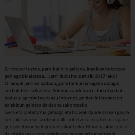
Erretzeari uztea, pare bat kilo galtzea, ingelesa hobetzea,
gehiago bidaiatzea… Jarri duzu helbururik 2017rako?
Oraindik jarri ez baduzu, gure helburua lagako dizugu:
zerbait berria ikastea. Edonon zaudela ere, tartetxo bat
baduzu, aprobetxa ezazu Internet, gehien interesatzen
zaizkizun gaietan dakizuna sakontzeko.
Gero eta plataforma gehiago eta hobeak daude sarean gauza
berriak ikasteko, profesionalki hobetzeko edo, besterik gabe,
gure zaletasunen inguruan sakontzeko. Mundua aldatzen ari
da, eta irakaskuntza eraldaketa betean ari da:
edozein