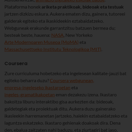
Plataforma honek
ariketa praktikoak, bideoak eta testuak
jartzen dizkizu eskura. Aukera ematen dizu, gainera, tutoreei
galderak egiteko eta ikaskideekin eztabaidatzeko.
Webguneak erakunde garrantzitsu batzuen bermea du;
besteak beste, hauena:
NASA
, New Yorkeko
Arte Modernoaren Museoa (MoMA)
eta
Massachusettseko Institutu Teknologikoa (MIT)
.
Coursera
Zure curriculuma hobetzeko eta ingelesean kalitate-jauzi bat
egiteko beharra duzu?
Coursera webgunean,
enpresa-ingeleseko ikastaroetan
eta
ingeles-gramatikakoetan
eman dezakezu izena. Ikastaro
bakoitza liburu interaktibo gisa aurkezten da: bideoak,
galdetegiak eta proiektuak ditu. Aukera duzu gainerako
ikasleekin harremanetan jartzeko, haiekin eztabaidatzeko eta
laguntza eskatzeko. Ikastaro gehienak doakoak dira. Dena
den, ebalua zaitzaten nahi baduzu, eta ziurtagiri bat jaso,