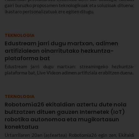
gairi buruzko proposamen teknologikoak eta soluzioak dituena;
ikastaro pertsonalizatuak ere egiten ditugu.
TEKNOLOGIA
Edustream jarri dugu martxan, adimen
artifizialean oinarritutako hezkuntza-
plataforma bat
Edustream jarri dugu martxan: streamingeko hezkuntza-
plataforma bat, Live Videon adimen artifiziala erabiltzen duena.
TEKNOLOGIA
Robotomía26 ekitaldian aztertu dute nola
bultzatzen dituen gauzen Internetek (IoT)
robotika autonomoa eta mugikortasun
konektatua
Urtarrilaren 20an (asteartea) Robotomía26 egin zen. Ekitaldi