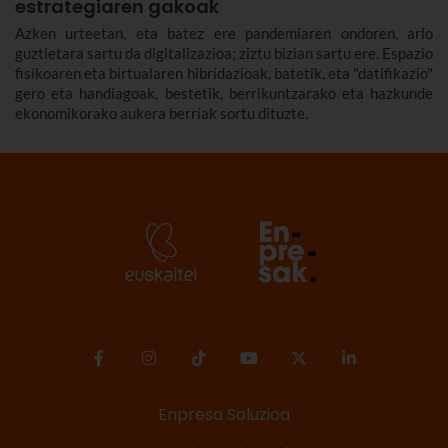
estrategiaren gakoak
Azken urteetan, eta batez ere pandemiaren ondoren, arlo
guztietara sartu da digitalizazioa; ziztu bizian sartu ere. Espazio
fisikoaren eta birtualaren hibridazioak, batetik, eta "datifikazio"
gero eta handiagoak, bestetik, berrikuntzarako eta hazkunde
ekonomikorako aukera berriak sortu dituzte.
Enpresa Soluzioa