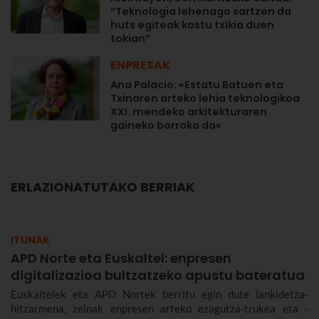
“Teknologia lehenago sartzen da
huts egiteak kostu txikia duen
tokian”
ENPRESAK
Ana Palacio: «Estatu Batuen eta
Txinaren arteko lehia teknologikoa
XXI. mendeko arkitekturaren
gaineko borroka da»
ERLAZIONATUTAKO BERRIAK
ITUNAK
APD Norte eta Euskaltel: enpresen
digitalizazioa bultzatzeko apustu bateratua
Euskaltelek eta APD Nortek berritu egin dute lankidetza-
hitzarmena, zeinak enpresen arteko ezagutza-trukea eta -