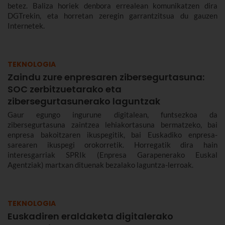
betez. Baliza horiek denbora errealean komunikatzen dira
DGTrekin, eta horretan zeregin garrantzitsua du gauzen
Internetek.
TEKNOLOGIA
Zaindu zure enpresaren zibersegurtasuna:
SOC zerbitzuetarako eta
zibersegurtasunerako laguntzak
Gaur egungo ingurune digitalean, funtsezkoa da
zibersegurtasuna zaintzea lehiakortasuna bermatzeko, bai
enpresa bakoitzaren ikuspegitik, bai Euskadiko enpresa-
sarearen ikuspegi orokorretik. Horregatik dira hain
interesgarriak SPRIk (Enpresa Garapenerako Euskal
Agentziak) martxan dituenak bezalako laguntza-lerroak.
TEKNOLOGIA
Euskadiren eraldaketa digitalerako