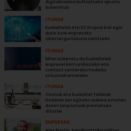
digitalizazioa bultzatzeko apustu
bateratua
ITUNAK
Euskaltelek eta S2 Grupok bat egin
dute zure enpresako
zibersergurtasuna zaintzeko
ITUNAK
Mitel aukeratu du Euskaltelek
enpresei komunikazioko eta
contact centereko hodeiko
soluzioak emateko
ITUNAK
Ozonak eta Euskaltel Taldeak
Hodeian lan egiteko aukera ematen
duten lanpostuak prestatzen
dituzte
ENPRESAK
Alex Rayón, berrikuntzako aditua: