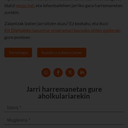
idatzi
mezu bat
, eta lehenbailehen jarriko gara harremanetan
zurekin.
Zalantzak izaten jarraitzen duzu? Ez kezkatu, eta ikusi
Kit Digitaleko laguntza-programari buruzko ohiko galderak
,
gure postean.
Tecnología
Ayudas y subvenciones
Jarri harremanetan gure
aholkulariarekin