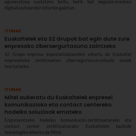
eguneratzea sustatzen baitu, batik bat negozio-ereduen
digitalizazioarekin loturiko gaietan.
ITUNAK
Euskaltelek eta S2 Grupok bat egin dute zure
enpresako zibersergurtasuna zaintzeko
S2 Grupo enpresa espezializatuarekin elkartu da Euskaltel
enpresetako zerbitzuetan zibersegurtasun-soluzio osoak
txertatzeko.
ITUNAK
Mitel aukeratu du Euskaltelek enpresei
komunikazioko eta contact centereko
hodeiko soluzioak emateko
Enpresentzako hodeiko komunikazio-zerbitzuetarako eta
contact center zerbitzuetarako Euskaltelen bazkide
teknologiko bihurtu da Mitel.