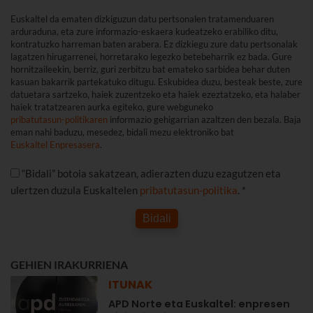
Euskaltel da ematen dizkiguzun datu pertsonalen tratamenduaren
arduraduna, eta zure informazio-eskaera kudeatzeko erabiliko ditu,
kontratuzko harreman baten arabera. Ez dizkiegu zure datu pertsonalak
lagatzen hirugarrenei, horretarako legezko betebeharrik ez bada. Gure
hornitzaileekin, berriz, guri zerbitzu bat emateko sarbidea behar duten
kasuan bakarrik partekatuko ditugu. Eskubidea duzu, besteak beste, zure
datuetara sartzeko, haiek zuzentzeko eta haiek ezeztatzeko, eta halaber
haiek tratatzearen aurka egiteko, gure webguneko
pribatutasun-politikaren
informazio gehigarrian azaltzen den bezala. Baja
eman nahi baduzu, mesedez, bidali mezu elektroniko bat
Euskaltel Enpresasera
.
“Bidali” botoia sakatzean, adierazten duzu ezagutzen eta
ulertzen duzula Euskaltelen
pribatutasun-politika
. *
Bidali
GEHIEN IRAKURRIENA
ITUNAK
APD Norte eta Euskaltel: enpresen