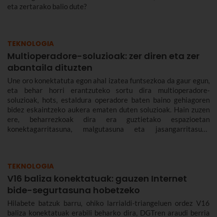
eta zertarako balio dute?
TEKNOLOGIA
Multioperadore-soluzioak: zer diren eta zer
abantaila dituzten
Une oro konektatuta egon ahal izatea funtsezkoa da gaur egun,
eta behar horri erantzuteko sortu dira multioperadore-
soluzioak, hots, estaldura operadore baten baino gehiagoren
bidez eskaintzeko aukera ematen duten soluzioak. Hain zuzen
ere, beharrezkoak dira era guztietako espazioetan
konektagarritasuna, malgutasuna eta jasangarritasuna
bermatzeko, eta abantailak dakartzate erabiltzaileentzat nahiz
enpresentzat.
TEKNOLOGIA
V16 baliza konektatuak: gauzen Internet
bide-segurtasuna hobetzeko
Hilabete batzuk barru, ohiko larrialdi-triangeluen ordez V16
baliza konektatuak erabili beharko dira, DGTren araudi berria