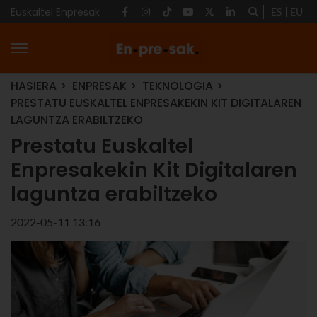
Euskaltel Enpresak
ES
EU
HASIERA
ENPRESAK
TEKNOLOGIA
PRESTATU EUSKALTEL ENPRESAKEKIN KIT DIGITALAREN
LAGUNTZA ERABILTZEKO
Prestatu Euskaltel
Enpresakekin Kit Digitalaren
laguntza erabiltzeko
2022-05-11 13:16