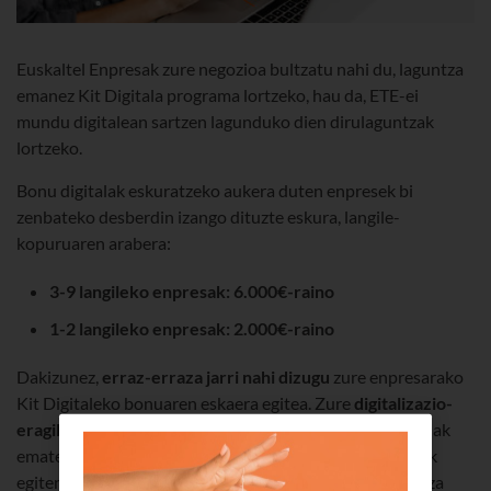
Euskaltel Enpresak zure negozioa bultzatu nahi du, laguntza
emanez Kit Digitala programa lortzeko, hau da, ETE-ei
mundu digitalean sartzen lagunduko dien dirulaguntzak
lortzeko.
Bonu digitalak eskuratzeko aukera duten enpresek bi
zenbateko desberdin izango dituzte eskura, langile-
kopuruaren arabera:
3-9 langileko enpresak: 6.000€-raino
1-2 langileko enpresak: 2.000€-raino
Dakizunez,
erraz-erraza jarri nahi dizugu
zure enpresarako
Kit Digitaleko bonuaren eskaera egitea. Zure
digitalizazio-
eragilea
izanik,
soluzio digital
egokienei buruzko aholkuak
emateaz eta horiek inplementatzeaz gain, lehen urratsak
egiten lagunduko dizugu, eta guk eskatuko dugu laguntza