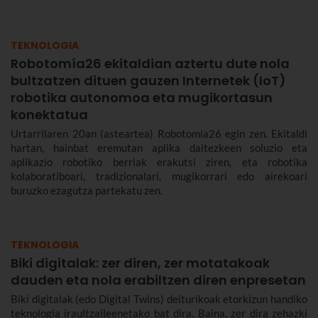
TEKNOLOGIA
Robotomía26 ekitaldian aztertu dute nola
bultzatzen dituen gauzen Internetek (IoT)
robotika autonomoa eta mugikortasun
konektatua
Urtarrilaren 20an (asteartea) Robotomía26 egin zen. Ekitaldi
hartan, hainbat eremutan aplika daitezkeen soluzio eta
aplikazio robotiko berriak erakutsi ziren, eta robotika
kolaboratiboari, tradizionalari, mugikorrari edo airekoari
buruzko ezagutza partekatu zen.
TEKNOLOGIA
Biki digitalak: zer diren, zer motatakoak
dauden eta nola erabiltzen diren enpresetan
Biki digitalak (edo Digital Twins) deiturikoak etorkizun handiko
teknologia iraultzaileenetako bat dira. Baina, zer dira zehazki