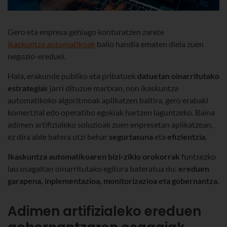
Gero eta enpresa gehiago konturatzen zarete
ikaskuntza automatikoak
balio handia ematen diela zuen
negozio-ereduei.
Hala, erakunde publiko eta pribatuek
datuetan oinarritutako
estrategia
k jarri dituzue martxan, non ikaskuntza
automatikoko algoritmoak aplikatzen baitira, gero erabaki
komertzial edo operatibo egokiak hartzen laguntzeko. Baina
adimen artifizialeko soluzioak zuen enpresetan aplikatzean,
ez dira alde batera utzi behar
segurtasuna
eta
efizientzia
.
Ikaskuntza automatikoaren bizi-ziklo orokorrak
funtsezko
lau osagaitan oinarritutako egitura bateratua du:
ereduen
garapena, inplementazioa, monitorizazioa eta gobernantza
.
Adimen artifizialeko ereduen