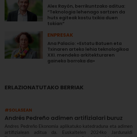
Alex Rayón, berrikuntzako aditua:
“Teknologia lehenago sartzen da
huts egiteak kostu txikia duen
tokian”
ENPRESAK
Ana Palacio: «Estatu Batuen eta
Txinaren arteko lehia teknologikoa
XXI. mendeko arkitekturaren
gaineko borroka da»
ERLAZIONATUTAKO BERRIAK
#SOLASEAN
Andrés Pedreño adimen artifizialari buruz
Andres Pedreño Ekonomia aplikatuko katedraduna eta adimen
artifizialean aditua da. Euskaltelen 2024ko Jardunaldi