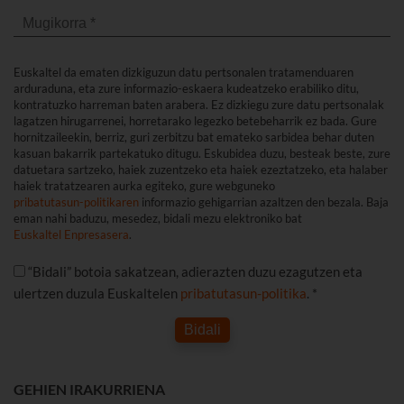
Euskaltel da ematen dizkiguzun datu pertsonalen tratamenduaren
arduraduna, eta zure informazio-eskaera kudeatzeko erabiliko ditu,
kontratuzko harreman baten arabera. Ez dizkiegu zure datu pertsonalak
lagatzen hirugarrenei, horretarako legezko betebeharrik ez bada. Gure
hornitzaileekin, berriz, guri zerbitzu bat emateko sarbidea behar duten
kasuan bakarrik partekatuko ditugu. Eskubidea duzu, besteak beste, zure
datuetara sartzeko, haiek zuzentzeko eta haiek ezeztatzeko, eta halaber
haiek tratatzearen aurka egiteko, gure webguneko
pribatutasun-politikaren
informazio gehigarrian azaltzen den bezala. Baja
eman nahi baduzu, mesedez, bidali mezu elektroniko bat
Euskaltel Enpresasera
.
“Bidali” botoia sakatzean, adierazten duzu ezagutzen eta
ulertzen duzula Euskaltelen
pribatutasun-politika
. *
Bidali
GEHIEN IRAKURRIENA