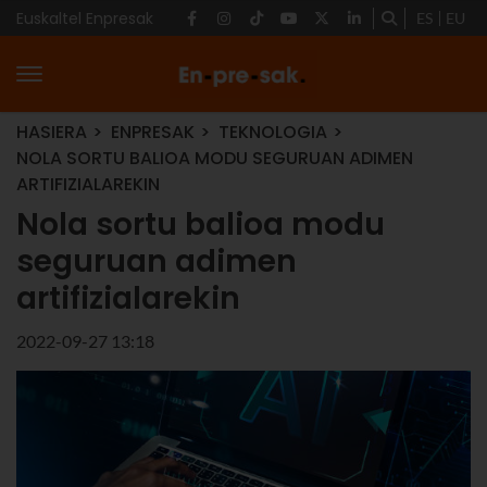
Euskaltel Enpresak
ES
EU
HASIERA
ENPRESAK
TEKNOLOGIA
NOLA SORTU BALIOA MODU SEGURUAN ADIMEN
ARTIFIZIALAREKIN
Nola sortu balioa modu
seguruan adimen
artifizialarekin
2022-09-27 13:18