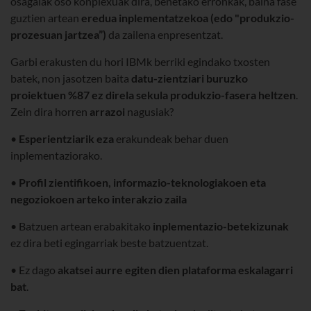
osagaiak oso konplexuak dira, benetako erronkak, baina fase
guztien artean
eredua inplementatzekoa (edo "produkzio-
prozesuan jartzea”)
da zailena enpresentzat.
Garbi erakusten du hori IBMk berriki egindako txosten
batek, non jasotzen baita
datu-zientziari buruzko
proiektuen %87 ez direla sekula produkzio-fasera heltzen
.
Zein dira horren
arrazoi
nagusiak?
•
Esperientziarik eza
erakundeak behar duen
inplementaziorako.
•
Profil zientifikoen, informazio-teknologiakoen eta
negoziokoen arteko interakzio zaila
• Batzuen artean erabakitako
inplementazio-betekizunak
ez dira beti egingarriak beste batzuentzat.
• Ez dago
akatsei aurre egiten dien plataforma eskalagarri
bat
.