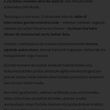
•
Zerbitzu-mailako akordio batzuk
ezin dituzte bete
arduradun teknikoek .
Testuinguru horretan, Euskaltelek uste du
alderdi
interesdun guztien eskakizunak
—betetze-taldeak, negozio-
taldeak eta azken bezeroa ere barne—
kontuan hartuko
dituen IA sistema bat sortu behar dela.
Halaber, nahitaezkoa da eredua inplementatzeko
tresna
egokiak aukeratzea
, aintzat harturik iragarpen-beharrak eta
hedapenaren segurtasuna.
Eta beti komeni da orobat ereduak baliozkotzeko eta
dokumentatzeko proba zehatzak egitea eta kontingentzia-
planak izatea, haiek baliatu ahal izateko produkzio-arazoren
bat sortzen baldin bada.
Horrekin guztiarekin, adimen artifiziala zuen ezinbesteko
aliatu bihurtuko da balioa lortzeko, datuen analisi
aurreratuan oinarritutako tresnak eta jardunbideak erabiliz.
Eta, Euskaltelen, zuen enpresarentzako soluziorik egokienak