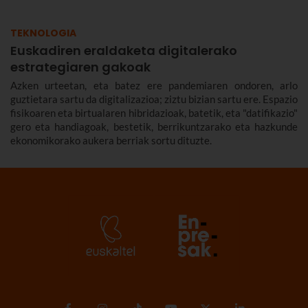
TEKNOLOGIA
Euskadiren eraldaketa digitalerako
estrategiaren gakoak
Azken urteetan, eta batez ere pandemiaren ondoren, arlo
guztietara sartu da digitalizazioa; ziztu bizian sartu ere. Espazio
fisikoaren eta birtualaren hibridazioak, batetik, eta "datifikazio"
gero eta handiagoak, bestetik, berrikuntzarako eta hazkunde
ekonomikorako aukera berriak sortu dituzte.