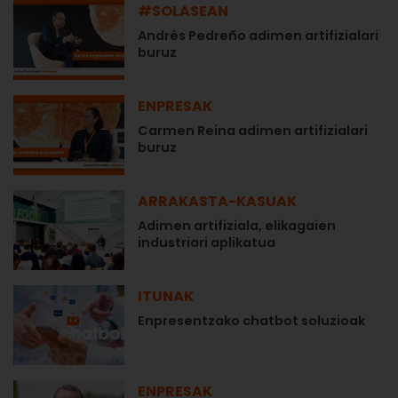
#SOLASEAN
Andrés Pedreño adimen artifizialari
buruz
ENPRESAK
Carmen Reina adimen artifizialari
buruz
ARRAKASTA-KASUAK
Adimen artifiziala, elikagaien
industriari aplikatua
ITUNAK
Enpresentzako chatbot soluzioak
ENPRESAK