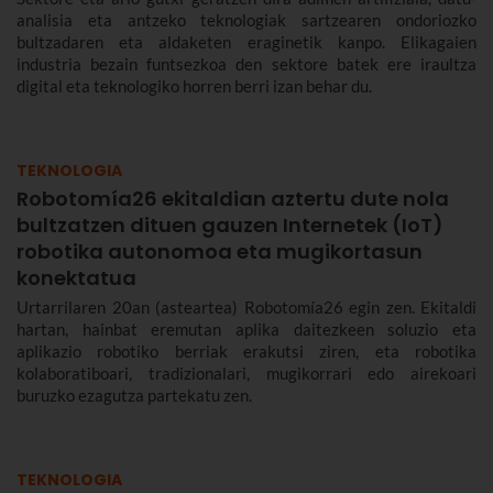
analisia eta antzeko teknologiak sartzearen ondoriozko
bultzadaren eta aldaketen eraginetik kanpo. Elikagaien
industria bezain funtsezkoa den sektore batek ere iraultza
digital eta teknologiko horren berri izan behar du.
TEKNOLOGIA
Robotomía26 ekitaldian aztertu dute nola
bultzatzen dituen gauzen Internetek (IoT)
robotika autonomoa eta mugikortasun
konektatua
Urtarrilaren 20an (asteartea) Robotomía26 egin zen. Ekitaldi
hartan, hainbat eremutan aplika daitezkeen soluzio eta
aplikazio robotiko berriak erakutsi ziren, eta robotika
kolaboratiboari, tradizionalari, mugikorrari edo airekoari
buruzko ezagutza partekatu zen.
TEKNOLOGIA