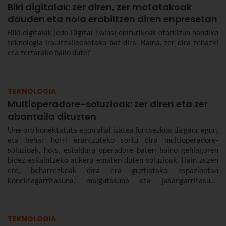
Biki digitalak: zer diren, zer motatakoak
dauden eta nola erabiltzen diren enpresetan
Biki digitalak (edo Digital Twins) deiturikoak etorkizun handiko
teknologia iraultzaileenetako bat dira. Baina, zer dira zehazki
eta zertarako balio dute?
TEKNOLOGIA
Multioperadore-soluzioak: zer diren eta zer
abantaila dituzten
Une oro konektatuta egon ahal izatea funtsezkoa da gaur egun,
eta behar horri erantzuteko sortu dira multioperadore-
soluzioak, hots, estaldura operadore baten baino gehiagoren
bidez eskaintzeko aukera ematen duten soluzioak. Hain zuzen
ere, beharrezkoak dira era guztietako espazioetan
konektagarritasuna, malgutasuna eta jasangarritasuna
bermatzeko, eta abantailak dakartzate erabiltzaileentzat nahiz
enpresentzat.
TEKNOLOGIA