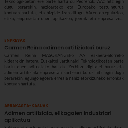
Teknologikoetan ere parte hartu du Pedreñok. AAz hitz egin
dugu berarekin, nazioarteko eta Europako testuingurua
kontuan hartuta, eta hizpide izan ditugu AAren erregulazioa,
etika, enpresetan duen aplikazioa, joerak eta enpresa zein
gizarte gisa aurrez aurre ditugun desafioak.
ENPRESAK
Carmen Reina adimen artifizialari buruz
Carmen Reina MASORANGEko AA eskaera-alorreko
kidearekin batera, Euskaltel Jardunaldi Teknologikoetan parte
hartu duen adituetako bat da. Zerbitzu digitalei buruz eta
adimen artifiziala enpresetan sartzeari buruz hitz egin dugu
berarekin, egungo egoera erreala nahiz etorkizuneko erronkak
kontuan hartuta.
ARRAKASTA-KASUAK
Adimen artifiziala, elikagaien industriari
aplikatua
Sektore eta arlo gutxi geratzen dira adimen artifiziala, datu-