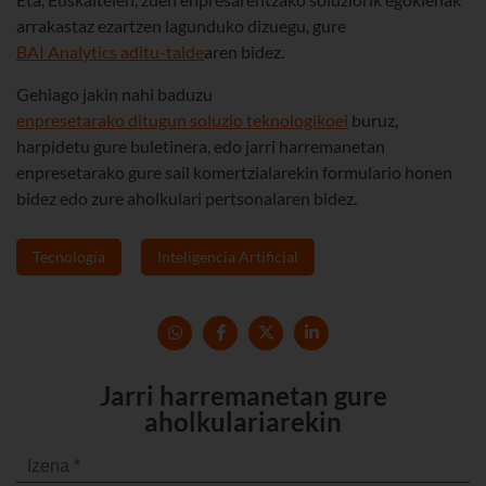
arrakastaz ezartzen lagunduko dizuegu, gure
BAI Analytics aditu-talde
aren bidez.
Gehiago jakin nahi baduzu
enpresetarako ditugun soluzio teknologikoei
buruz,
harpidetu gure buletinera, edo jarri harremanetan
enpresetarako gure sail komertzialarekin formulario honen
bidez edo zure aholkulari pertsonalaren bidez.
Tecnología
Inteligencia Artificial
Jarri harremanetan gure
aholkulariarekin