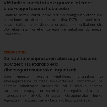
V16 baliza konektatuak: gauzen Internet
bide-segurtasuna hobetzeko
Hilabete batzuk barru, ohiko larrialdi-triangeluen ordez V16
baliza konektatuak erabili beharko dira, DGTren araudi berria
betez. Baliza horiek denbora errealean komunikatzen dira
DGTrekin, eta horretan zeregin garrantzitsua du gauzen
Internetek.
TEKNOLOGIA
Zaindu zure enpresaren zibersegurtasuna:
SOC zerbitzuetarako eta
zibersegurtasunerako laguntzak
Gaur egungo ingurune digitalean, funtsezkoa da
zibersegurtasuna zaintzea lehiakortasuna bermatzeko, bai
enpresa bakoitzaren ikuspegitik, bai Euskadiko enpresa-
sarearen ikuspegi orokorretik. Horregatik dira hain
interesgarriak SPRIk (Enpresa Garapenerako Euskal
Agentziak) martxan dituenak bezalako laguntza-lerroak.