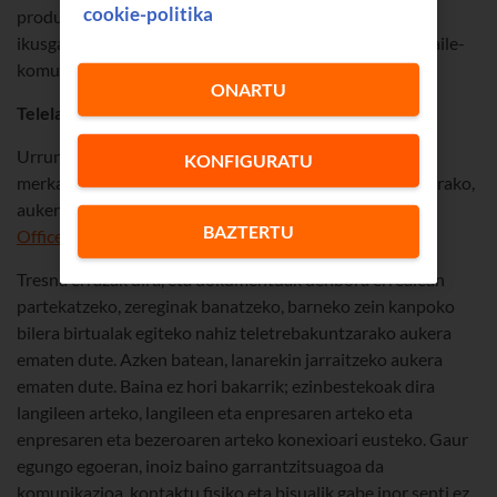
cookie-politika
produktuak ezagutarazi, eta zure negozioaren
ikusgarritasuna esponentzialki handituko duen jarraitzaile-
komunitate leial bat lortu.
ONARTU
Telelanerako tresnak
Urrundik lan egiteko aplikazio ugari daude gaur egun
KONFIGURATU
merkatuan, bakarka nahiz taldean jarduteko. Esate baterako,
aukera interesgarriak dira
Slack
,
Trello
eta
Teams
, zeina
BAZTERTU
Office 365
soluzioaren barruan baitago.
Tresna errazak dira, eta dokumentuak denbora errealean
partekatzeko, zereginak banatzeko, barneko zein kanpoko
bilera birtualak egiteko nahiz teletrebakuntzarako aukera
ematen dute. Azken batean, lanarekin jarraitzeko aukera
ematen dute. Baina ez hori bakarrik; ezinbestekoak dira
langileen arteko, langileen eta enpresaren arteko eta
enpresaren eta bezeroaren arteko konexioari eusteko. Gaur
egungo egoeran, inoiz baino garrantzitsuagoa da
komunikazioa, kontaktu fisiko eta bisualik gabe inor senti ez