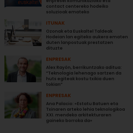
enpresei komunikazioko eta
contact centereko hodeiko
soluzioak emateko
ITUNAK
Ozonak eta Euskaltel Taldeak
Hodeian lan egiteko aukera ematen
duten lanpostuak prestatzen
dituzte
ENPRESAK
Alex Rayón, berrikuntzako aditua:
“Teknologia lehenago sartzen da
huts egiteak kostu txikia duen
tokian”
ENPRESAK
Ana Palacio: «Estatu Batuen eta
Txinaren arteko lehia teknologikoa
XXI. mendeko arkitekturaren
gaineko borroka da»