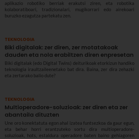
aplikazio robotiko berriak erakutsi ziren, eta robotika
kolaboratiboari, tradizionalari, mugikorrari edo airekoari
buruzko ezagutza partekatu zen.
TEKNOLOGIA
Biki digitalak: zer diren, zer motatakoak
dauden eta nola erabiltzen diren enpresetan
Biki digitalak (edo Digital Twins) deiturikoak etorkizun handiko
teknologia iraultzaileenetako bat dira. Baina, zer dira zehazki
eta zertarako balio dute?
TEKNOLOGIA
Multioperadore-soluzioak: zer diren eta zer
abantaila dituzten
Une oro konektatuta egon ahal izatea funtsezkoa da gaur egun,
eta behar horri erantzuteko sortu dira multioperadore-
soluzioak, hots, estaldura operadore baten baino gehiagoren