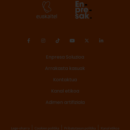
Enpresa Soluzioa
Arrakasta kasuak
Kontaktua
Kanal etikoa
Adimen artifiziala
Lege-oharra
Cookien politika
Pribatutasun politika
Kanal etikoa