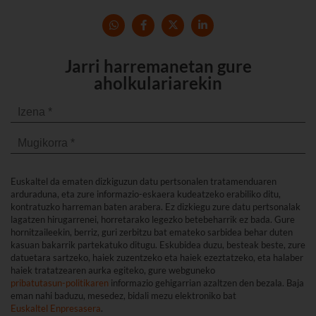
Jarri harremanetan gure
aholkulariarekin
Euskaltel da ematen dizkiguzun datu pertsonalen tratamenduaren
arduraduna, eta zure informazio-eskaera kudeatzeko erabiliko ditu,
kontratuzko harreman baten arabera. Ez dizkiegu zure datu pertsonalak
lagatzen hirugarrenei, horretarako legezko betebeharrik ez bada. Gure
hornitzaileekin, berriz, guri zerbitzu bat emateko sarbidea behar duten
kasuan bakarrik partekatuko ditugu. Eskubidea duzu, besteak beste, zure
datuetara sartzeko, haiek zuzentzeko eta haiek ezeztatzeko, eta halaber
haiek tratatzearen aurka egiteko, gure webguneko
pribatutasun-politikaren
informazio gehigarrian azaltzen den bezala. Baja
eman nahi baduzu, mesedez, bidali mezu elektroniko bat
Euskaltel Enpresasera
.