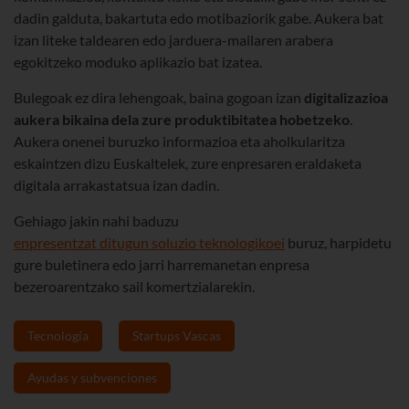
dadin galduta, bakartuta edo motibaziorik gabe. Aukera bat
izan liteke taldearen edo jarduera-mailaren arabera
egokitzeko moduko aplikazio bat izatea.
Bulegoak ez dira lehengoak, baina gogoan izan
digitalizazioa
aukera bikaina dela zure produktibitatea hobetzeko
.
Aukera onenei buruzko informazioa eta aholkularitza
eskaintzen dizu Euskaltelek, zure enpresaren eraldaketa
digitala arrakastatsua izan dadin.
Gehiago jakin nahi baduzu
enpresentzat ditugun soluzio teknologikoei
buruz, harpidetu
gure buletinera edo jarri harremanetan enpresa
bezeroarentzako sail komertzialarekin.
Tecnología
Startups Vascas
Ayudas y subvenciones