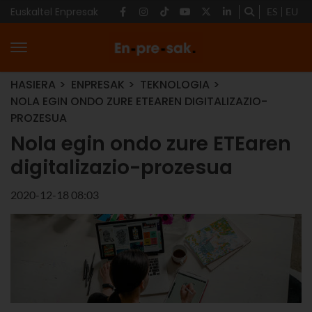
Euskaltel Enpresak
ES
EU
HASIERA
ENPRESAK
TEKNOLOGIA
NOLA EGIN ONDO ZURE ETEAREN DIGITALIZAZIO-
PROZESUA
Nola egin ondo zure ETEaren
digitalizazio-prozesua
2020-12-18 08:03