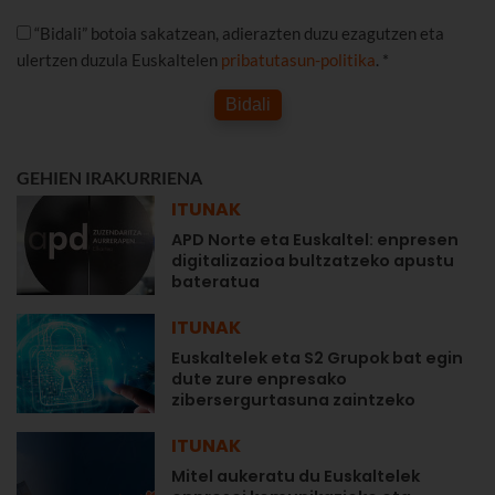
“Bidali” botoia sakatzean, adierazten duzu ezagutzen eta
ulertzen duzula Euskaltelen
pribatutasun-politika
. *
Bidali
GEHIEN IRAKURRIENA
ITUNAK
APD Norte eta Euskaltel: enpresen
digitalizazioa bultzatzeko apustu
bateratua
ITUNAK
Euskaltelek eta S2 Grupok bat egin
dute zure enpresako
zibersergurtasuna zaintzeko
ITUNAK
Mitel aukeratu du Euskaltelek