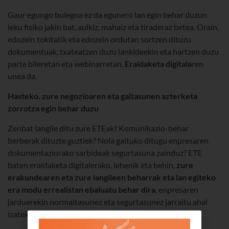
Gaur egungo bulegoa ez da egunero lan egin behar duzun
leku fisiko jakin bat, aulkiz, mahaiz eta tiraderaz betea. Orain,
edozein tokitatik eta edozein ordutan sortzen dituzu
dokumentuak, txateatzen duzu lankideekin eta hartzen duzu
parte bileretan eta webinarretan.
Eraldaketa digitala
ren
unea da.
Hasteko, zure negozioaren eta gaitasunen azterketa
zorrotza egin behar duzu
Zenbat langile ditu zure ETEak? Komunikazio-behar
berberak dituzte guztiek? Nola gaituko ditugu enpresaren
dokumentaziorako sarbideak segurtasuna zainduz? ETE
baten eraldaketa digitalerako, lehenik eta behin,
zure
erakundearen eta zure langileen beharrak eta lan egiteko
era modu errealistan ebaluatu behar dira
, enpresaren
jarduerekin normaltasunez eta segurtasunez jarraitu ahal
izateko, nahiz eta orain birtualki lan egin.