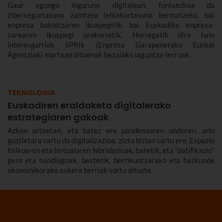
Gaur egungo ingurune digitalean, funtsezkoa da
zibersegurtasuna zaintzea lehiakortasuna bermatzeko, bai
enpresa bakoitzaren ikuspegitik, bai Euskadiko enpresa-
sarearen ikuspegi orokorretik. Horregatik dira hain
interesgarriak SPRIk (Enpresa Garapenerako Euskal
Agentziak) martxan dituenak bezalako laguntza-lerroak.
TEKNOLOGIA
Euskadiren eraldaketa digitalerako
estrategiaren gakoak
Azken urteetan, eta batez ere pandemiaren ondoren, arlo
guztietara sartu da digitalizazioa; ziztu bizian sartu ere. Espazio
fisikoaren eta birtualaren hibridazioak, batetik, eta "datifikazio"
gero eta handiagoak, bestetik, berrikuntzarako eta hazkunde
ekonomikorako aukera berriak sortu dituzte.