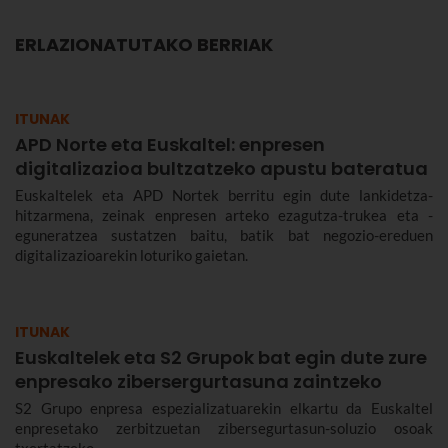
ERLAZIONATUTAKO BERRIAK
ITUNAK
APD Norte eta Euskaltel: enpresen
digitalizazioa bultzatzeko apustu bateratua
Euskaltelek eta APD Nortek berritu egin dute lankidetza-
hitzarmena, zeinak enpresen arteko ezagutza-trukea eta -
eguneratzea sustatzen baitu, batik bat negozio-ereduen
digitalizazioarekin loturiko gaietan.
ITUNAK
Euskaltelek eta S2 Grupok bat egin dute zure
enpresako zibersergurtasuna zaintzeko
S2 Grupo enpresa espezializatuarekin elkartu da Euskaltel
enpresetako zerbitzuetan zibersegurtasun-soluzio osoak
txertatzeko.