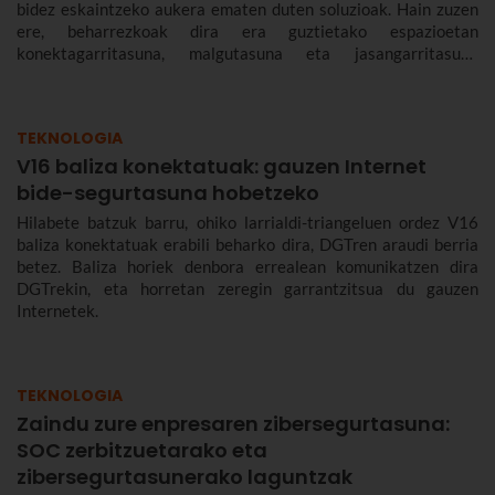
bidez eskaintzeko aukera ematen duten soluzioak. Hain zuzen
ere, beharrezkoak dira era guztietako espazioetan
konektagarritasuna, malgutasuna eta jasangarritasuna
bermatzeko, eta abantailak dakartzate erabiltzaileentzat nahiz
enpresentzat.
TEKNOLOGIA
V16 baliza konektatuak: gauzen Internet
bide-segurtasuna hobetzeko
Hilabete batzuk barru, ohiko larrialdi-triangeluen ordez V16
baliza konektatuak erabili beharko dira, DGTren araudi berria
betez. Baliza horiek denbora errealean komunikatzen dira
DGTrekin, eta horretan zeregin garrantzitsua du gauzen
Internetek.
TEKNOLOGIA
Zaindu zure enpresaren zibersegurtasuna:
SOC zerbitzuetarako eta
zibersegurtasunerako laguntzak