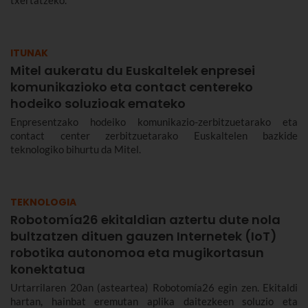
ITUNAK
Mitel aukeratu du Euskaltelek enpresei
komunikazioko eta contact centereko
hodeiko soluzioak emateko
Enpresentzako hodeiko komunikazio-zerbitzuetarako eta
contact center zerbitzuetarako Euskaltelen bazkide
teknologiko bihurtu da Mitel.
TEKNOLOGIA
Robotomía26 ekitaldian aztertu dute nola
bultzatzen dituen gauzen Internetek (IoT)
robotika autonomoa eta mugikortasun
konektatua
Urtarrilaren 20an (asteartea) Robotomía26 egin zen. Ekitaldi
hartan, hainbat eremutan aplika daitezkeen soluzio eta