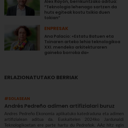
Alex Rayón, berrikuntzako aditua:
“Teknologia lehenago sartzen da
huts egiteak kostu txikia duen
tokian”
ENPRESAK
Ana Palacio: «Estatu Batuen eta
Txinaren arteko lehia teknologikoa
XXI. mendeko arkitekturaren
gaineko borroka da»
ERLAZIONATUTAKO BERRIAK
#SOLASEAN
Andrés Pedreño adimen artifizialari buruz
Andres Pedreño Ekonomia aplikatuko katedraduna eta adimen
artifizialean aditua da. Euskaltelen 2024ko Jardunaldi
Teknologikoetan ere parte hartu du Pedreñok. AAz hitz egin