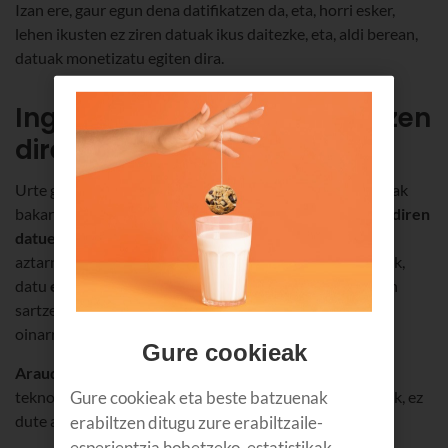
Izan ere, gaur egun dena datifikatzen da, eta, horri esker,
lehen ikusten ez ziren datuak ikus daitezke, eta, aldi berean,
datuak monetizatu egiten dira.
Ingurune digitaletan erabiltzen
diren datu-motak
Urte gutxian, interesdunak borondatez emandako datuak
bakarrik tratatzetik
haren aztarna digitalean geratzen diren
datuen areagotze esponentzialera
igaro gara. Izan ere,
aztarna digitalak uzten dituzte
cookieek
, geolokalizazioak,
datu
eratorriek
(esate baterako, onlineko denda batean
sartzen garenean) eta
inferituek
(probabilitateetan
oinarritutako azterketa baten bidez lortzen direnak).
Gure cookieak
Araudiari
dagokionez, AEBk eta Txinak, garapen
Gure cookieak eta beste batzuenak
teknologikoan eta I+Gan garatuen dauden bi herrialdeek, ez
dute arau-esparru solidorik. Benetako paradoxa.
erabiltzen ditugu zure erabiltzaile-
esperientzia hobetzeko, estatistikak