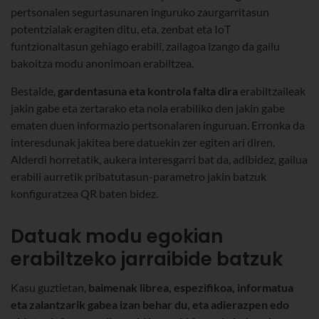
pertsonalen segurtasunaren inguruko zaurgarritasun
potentzialak eragiten ditu, eta, zenbat eta IoT
funtzionaltasun gehiago erabili, zailagoa izango da gailu
bakoitza modu anonimoan erabiltzea.
Bestalde,
gardentasuna eta kontrola falta dira
erabiltzaileak
jakin gabe eta zertarako eta nola erabiliko den jakin gabe
ematen duen informazio pertsonalaren inguruan. Erronka da
interesdunak jakitea bere datuekin zer egiten ari diren.
Alderdi horretatik, aukera interesgarri bat da, adibidez, gailua
erabili aurretik pribatutasun-parametro jakin batzuk
konfiguratzea QR baten bidez.
Datuak modu egokian
erabiltzeko jarraibide batzuk
Kasu guztietan,
baimenak librea, espezifikoa, informatua
eta zalantzarik gabea izan behar du, eta adierazpen edo