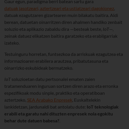
Gaur egun, paradigma berri batean sartu gara
datuak jasotzeari, aztertzeari eta ustiatzeari dagokionez
,
datuak ezagutzaren gizartearen muin bilakatu baitira. Aldi
berean, datuetan oinarritzen diren ahalmen handiko zenbait
soluzio eta aplikazio zabaldu dira —besteak beste,
IoT
—,
zeinak datuez elikatzen baitira garatzeko eta erabilgarriak
izateko.
Testuinguru horretan, funtsezkoa da arriskuak ezagutzea eta
informazioaren erabilera arautzea, pribatutasuna eta
oinarrizko eskubideak bermatzeko.
IoT
soluzioetan datu pertsonalei ematen zaien
tratamenduaren inguruan sortzen diren arazo eta erronka
espezifikoak modu sinple, praktiko eta operatiboan
aztertzeko,
SEA Arabako Enpresek
, Euskaltelekin
lankidetzan, jardunaldi bat antolatu dute:
IoT teknologiak
erabili eta garatu nahi dituzten enpresek nola egokitu
behar dute datuen babesa?
.