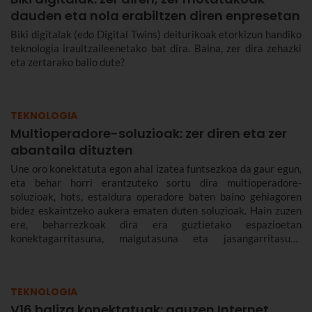
dauden eta nola erabiltzen diren enpresetan
Biki digitalak (edo Digital Twins) deiturikoak etorkizun handiko
teknologia iraultzaileenetako bat dira. Baina, zer dira zehazki
eta zertarako balio dute?
TEKNOLOGIA
Multioperadore-soluzioak: zer diren eta zer
abantaila dituzten
Une oro konektatuta egon ahal izatea funtsezkoa da gaur egun,
eta behar horri erantzuteko sortu dira multioperadore-
soluzioak, hots, estaldura operadore baten baino gehiagoren
bidez eskaintzeko aukera ematen duten soluzioak. Hain zuzen
ere, beharrezkoak dira era guztietako espazioetan
konektagarritasuna, malgutasuna eta jasangarritasuna
bermatzeko, eta abantailak dakartzate erabiltzaileentzat nahiz
enpresentzat.
TEKNOLOGIA
V16 baliza konektatuak: gauzen Internet