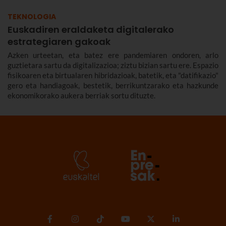
TEKNOLOGIA
Euskadiren eraldaketa digitalerako
estrategiaren gakoak
Azken urteetan, eta batez ere pandemiaren ondoren, arlo
guztietara sartu da digitalizazioa; ziztu bizian sartu ere. Espazio
fisikoaren eta birtualaren hibridazioak, batetik, eta "datifikazio"
gero eta handiagoak, bestetik, berrikuntzarako eta hazkunde
ekonomikorako aukera berriak sortu dituzte.