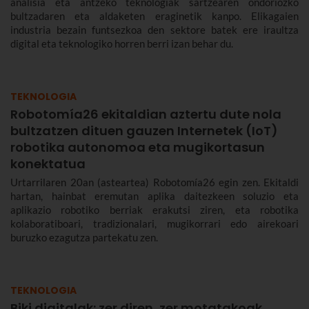
analisia eta antzeko teknologiak sartzearen ondoriozko
bultzadaren eta aldaketen eraginetik kanpo. Elikagaien
industria bezain funtsezkoa den sektore batek ere iraultza
digital eta teknologiko horren berri izan behar du.
TEKNOLOGIA
Robotomía26 ekitaldian aztertu dute nola
bultzatzen dituen gauzen Internetek (IoT)
robotika autonomoa eta mugikortasun
konektatua
Urtarrilaren 20an (asteartea) Robotomía26 egin zen. Ekitaldi
hartan, hainbat eremutan aplika daitezkeen soluzio eta
aplikazio robotiko berriak erakutsi ziren, eta robotika
kolaboratiboari, tradizionalari, mugikorrari edo airekoari
buruzko ezagutza partekatu zen.
TEKNOLOGIA
Biki digitalak: zer diren, zer motatakoak