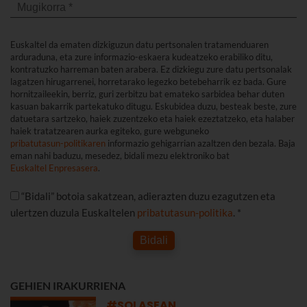
Euskaltel da ematen dizkiguzun datu pertsonalen tratamenduaren
arduraduna, eta zure informazio-eskaera kudeatzeko erabiliko ditu,
kontratuzko harreman baten arabera. Ez dizkiegu zure datu pertsonalak
lagatzen hirugarrenei, horretarako legezko betebeharrik ez bada. Gure
hornitzaileekin, berriz, guri zerbitzu bat emateko sarbidea behar duten
kasuan bakarrik partekatuko ditugu. Eskubidea duzu, besteak beste, zure
datuetara sartzeko, haiek zuzentzeko eta haiek ezeztatzeko, eta halaber
haiek tratatzearen aurka egiteko, gure webguneko
pribatutasun-politikaren
informazio gehigarrian azaltzen den bezala. Baja
eman nahi baduzu, mesedez, bidali mezu elektroniko bat
Euskaltel Enpresasera
.
“Bidali” botoia sakatzean, adierazten duzu ezagutzen eta
ulertzen duzula Euskaltelen
pribatutasun-politika
. *
Bidali
GEHIEN IRAKURRIENA
#SOLASEAN