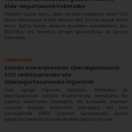
bide-segurtasuna hobetzeko
Hilabete batzuk barru, ohiko larrialdi-triangeluen ordez V16
baliza konektatuak erabili beharko dira, DGTren araudi berria
betez. Baliza horiek denbora errealean komunikatzen dira
DGTrekin, eta horretan zeregin garrantzitsua du gauzen
Internetek.
TEKNOLOGIA
Zaindu zure enpresaren zibersegurtasuna:
SOC zerbitzuetarako eta
zibersegurtasunerako laguntzak
Gaur egungo ingurune digitalean, funtsezkoa da
zibersegurtasuna zaintzea lehiakortasuna bermatzeko, bai
enpresa bakoitzaren ikuspegitik, bai Euskadiko enpresa-
sarearen ikuspegi orokorretik. Horregatik dira hain
interesgarriak SPRIk (Enpresa Garapenerako Euskal
Agentziak) martxan dituenak bezalako laguntza-lerroak.