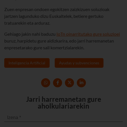
Zuen enpresan ondoen egokitzen zaizkizuen soluzioak
jartzen lagunduko dizu Euskaltelek, betiere gertuko
tratuarekin eta arduraz.
Gehiago jakin nahi baduzu
IoTn oinarritutako gure soluzioei
buruz, harpidetu gure aldizkarira, edo jarri harremanetan
enpresetarako gure sail komertzialarekin.
Inteligencia Artificial
Ayudas y subvenciones
Jarri harremanetan gure
aholkulariarekin