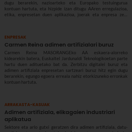
dugu berarekin, nazioarteko eta Europako testuingurua
kontuan hartuta, eta hizpide izan ditugu AAren erregulazioa,
etika, enpresetan duen aplikazioa, joerak eta enpresa zein
gizarte gisa aurrez aurre ditugun desafioak.
ENPRESAK
Carmen Reina adimen artifizialari buruz
Carmen Reina MASORANGEko AA eskaera-alorreko
kidearekin batera, Euskaltel Jardunaldi Teknologikoetan parte
hartu duen adituetako bat da. Zerbitzu digitalei buruz eta
adimen artifiziala enpresetan sartzeari buruz hitz egin dugu
berarekin, egungo egoera erreala nahiz etorkizuneko erronkak
kontuan hartuta.
ARRAKASTA-KASUAK
Adimen artifiziala, elikagaien industriari
aplikatua
Sektore eta arlo gutxi geratzen dira adimen artifiziala, datu-