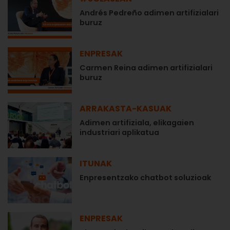
Andrés Pedreño adimen artifizialari
buruz
ENPRESAK
Carmen Reina adimen artifizialari
buruz
ARRAKASTA-KASUAK
Adimen artifiziala, elikagaien
industriari aplikatua
ITUNAK
Enpresentzako chatbot soluzioak
ENPRESAK