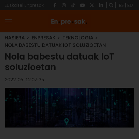
Euskaltel Enpresak
ES
EU
HASIERA
ENPRESAK
TEKNOLOGIA
NOLA BABESTU DATUAK IOT SOLUZIOETAN
Nola babestu datuak IoT
soluzioetan
2022-05-12 07:35