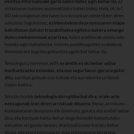
ekintza informatzaile garbi baten bidez egin behar da
, ez
sistemaren baimen automatizatu baten bidez. Hala,
IA, IoT,
BD
teknologietan eta haien konbinazioan oinarritzen diren
soluzioei dagokienez,
ezinbestekoa da prozesuaren etapa
bakoitzean datuen trazabilitatea egiteko aukera emango
duten mekanismoak ezartzea
, haien erabilerak aldatu edo
hedatu egin baitaitezke. Interes publikoagatiko erabilerak
direnean ere legezko gaikuntza egoki bat behar da.
Testuinguru horretan,
IoT
k
oraindik ez du behar adina
konfiantzazko estandar, eta oso segurtasun-geruza gutxi
ditu
, sarritan gailuak oso txikiak eta aurrekontu urrikoak
izaten baitira.
Soluzio horiek
teknologia disruptibo bat dira, orain arte
ezezagunak izan diren arriskuak dituena
. Beraz, arriskuen
kudeaketaren ikuspuntutik diseinatu, garatu eta erabili behar
dira, eta kontuan hartu behar dugu bereziki babestutako
datuekin ari garela lanean, erantzukizunez tratatu behar
direla, eta erantzukizuna ez dela sistemarena berarena.