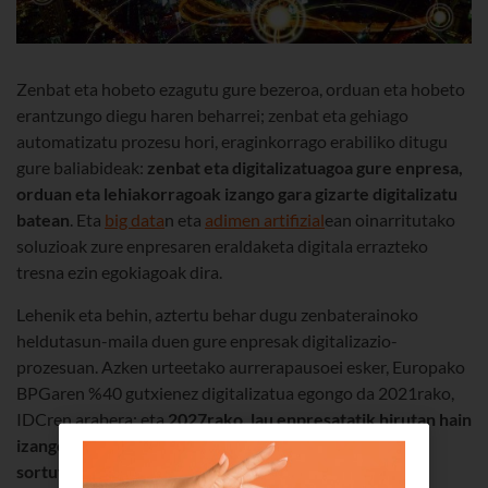
Zenbat eta hobeto ezagutu gure bezeroa, orduan eta hobeto
erantzungo diegu haren beharrei; zenbat eta gehiago
automatizatu prozesu hori, eraginkorrago erabiliko ditugu
gure baliabideak:
zenbat eta digitalizatuagoa gure enpresa,
orduan eta lehiakorragoak izango gara gizarte digitalizatu
batean
. Eta
big data
n eta
adimen artifizial
ean oinarritutako
soluzioak zure enpresaren eraldaketa digitala errazteko
tresna ezin egokiagoak dira.
Lehenik eta behin, aztertu behar dugu zenbaterainoko
heldutasun-maila duen gure enpresak digitalizazio-
prozesuan. Azken urteetako aurrerapausoei esker, Europako
BPGaren %40 gutxienez digitalizatua egongo da 2021rako,
IDCren arabera; eta
2027rako, lau enpresatatik hirutan hain
izango da handia eraldaketa, ezen aro digitalean
sortutakoen pare egongo baitira
.