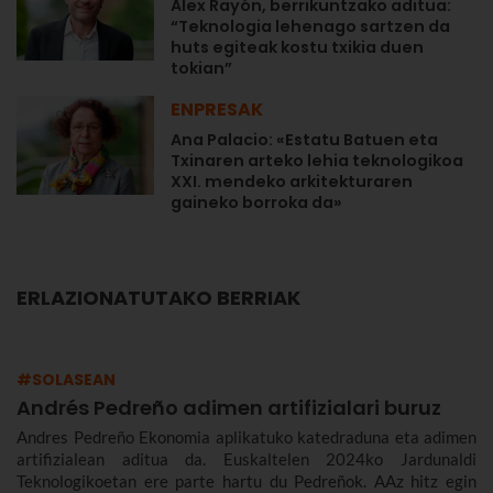
Alex Rayón, berrikuntzako aditua:
“Teknologia lehenago sartzen da
huts egiteak kostu txikia duen
tokian”
ENPRESAK
Ana Palacio: «Estatu Batuen eta
Txinaren arteko lehia teknologikoa
XXI. mendeko arkitekturaren
gaineko borroka da»
ERLAZIONATUTAKO BERRIAK
#SOLASEAN
Andrés Pedreño adimen artifizialari buruz
Andres Pedreño Ekonomia aplikatuko katedraduna eta adimen
artifizialean aditua da. Euskaltelen 2024ko Jardunaldi
Teknologikoetan ere parte hartu du Pedreñok. AAz hitz egin