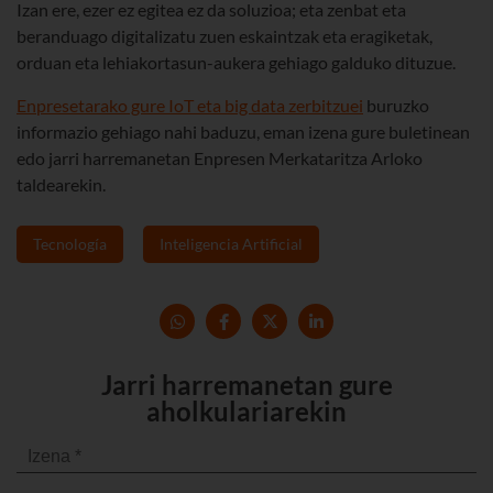
Izan ere, ezer ez egitea ez da soluzioa; eta zenbat eta
beranduago digitalizatu zuen eskaintzak eta eragiketak,
orduan eta lehiakortasun-aukera gehiago galduko dituzue.
Enpresetarako gure IoT eta big data zerbitzuei
buruzko
informazio gehiago nahi baduzu, eman izena gure buletinean
edo jarri harremanetan Enpresen Merkataritza Arloko
taldearekin.
Tecnología
Inteligencia Artificial
Jarri harremanetan gure
aholkulariarekin