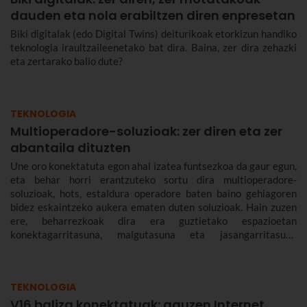
dauden eta nola erabiltzen diren enpresetan
Biki digitalak (edo Digital Twins) deiturikoak etorkizun handiko
teknologia iraultzaileenetako bat dira. Baina, zer dira zehazki
eta zertarako balio dute?
TEKNOLOGIA
Multioperadore-soluzioak: zer diren eta zer
abantaila dituzten
Une oro konektatuta egon ahal izatea funtsezkoa da gaur egun,
eta behar horri erantzuteko sortu dira multioperadore-
soluzioak, hots, estaldura operadore baten baino gehiagoren
bidez eskaintzeko aukera ematen duten soluzioak. Hain zuzen
ere, beharrezkoak dira era guztietako espazioetan
konektagarritasuna, malgutasuna eta jasangarritasuna
bermatzeko, eta abantailak dakartzate erabiltzaileentzat nahiz
enpresentzat.
TEKNOLOGIA
V16 baliza konektatuak: gauzen Internet