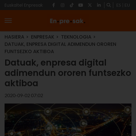
Euskaltel Enpresak
ES
EU
HASIERA
ENPRESAK
TEKNOLOGIA
DATUAK, ENPRESA DIGITAL ADIMENDUN OROREN
FUNTSEZKO AKTIBOA
Datuak, enpresa digital
adimendun ororen funtsezko
aktiboa
2020-09-02 07:02