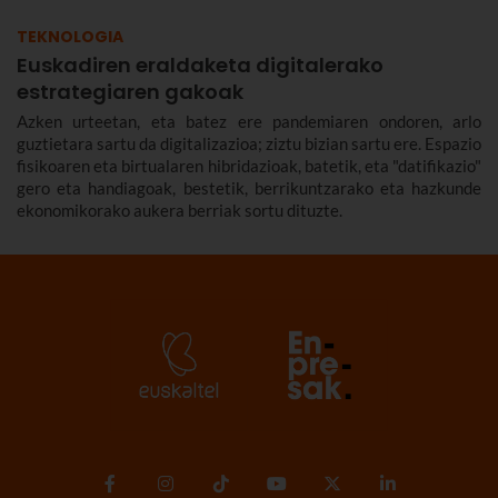
TEKNOLOGIA
Euskadiren eraldaketa digitalerako
estrategiaren gakoak
Azken urteetan, eta batez ere pandemiaren ondoren, arlo
guztietara sartu da digitalizazioa; ziztu bizian sartu ere. Espazio
fisikoaren eta birtualaren hibridazioak, batetik, eta "datifikazio"
gero eta handiagoak, bestetik, berrikuntzarako eta hazkunde
ekonomikorako aukera berriak sortu dituzte.