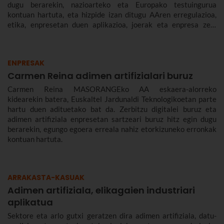
dugu berarekin, nazioarteko eta Europako testuingurua
kontuan hartuta, eta hizpide izan ditugu AAren erregulazioa,
etika, enpresetan duen aplikazioa, joerak eta enpresa zein
gizarte gisa aurrez aurre ditugun desafioak.
ENPRESAK
Carmen Reina adimen artifizialari buruz
Carmen Reina MASORANGEko AA eskaera-alorreko
kidearekin batera, Euskaltel Jardunaldi Teknologikoetan parte
hartu duen adituetako bat da. Zerbitzu digitalei buruz eta
adimen artifiziala enpresetan sartzeari buruz hitz egin dugu
berarekin, egungo egoera erreala nahiz etorkizuneko erronkak
kontuan hartuta.
ARRAKASTA-KASUAK
Adimen artifiziala, elikagaien industriari
aplikatua
Sektore eta arlo gutxi geratzen dira adimen artifiziala, datu-