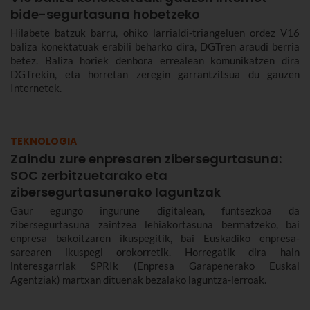
bide-segurtasuna hobetzeko
Hilabete batzuk barru, ohiko larrialdi-triangeluen ordez V16
baliza konektatuak erabili beharko dira, DGTren araudi berria
betez. Baliza horiek denbora errealean komunikatzen dira
DGTrekin, eta horretan zeregin garrantzitsua du gauzen
Internetek.
TEKNOLOGIA
Zaindu zure enpresaren zibersegurtasuna:
SOC zerbitzuetarako eta
zibersegurtasunerako laguntzak
Gaur egungo ingurune digitalean, funtsezkoa da
zibersegurtasuna zaintzea lehiakortasuna bermatzeko, bai
enpresa bakoitzaren ikuspegitik, bai Euskadiko enpresa-
sarearen ikuspegi orokorretik. Horregatik dira hain
interesgarriak SPRIk (Enpresa Garapenerako Euskal
Agentziak) martxan dituenak bezalako laguntza-lerroak.