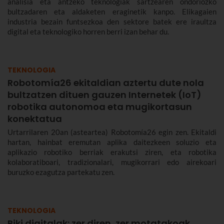
analisia eta antzeko teknologiak sartzearen ondoriozko
bultzadaren eta aldaketen eraginetik kanpo. Elikagaien
industria bezain funtsezkoa den sektore batek ere iraultza
digital eta teknologiko horren berri izan behar du.
TEKNOLOGIA
Robotomía26 ekitaldian aztertu dute nola
bultzatzen dituen gauzen Internetek (IoT)
robotika autonomoa eta mugikortasun
konektatua
Urtarrilaren 20an (asteartea) Robotomía26 egin zen. Ekitaldi
hartan, hainbat eremutan aplika daitezkeen soluzio eta
aplikazio robotiko berriak erakutsi ziren, eta robotika
kolaboratiboari, tradizionalari, mugikorrari edo airekoari
buruzko ezagutza partekatu zen.
TEKNOLOGIA
Biki digitalak: zer diren, zer motatakoak