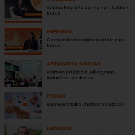
Andrés Pedreño adimen artifizialari
buruz
ENPRESAK
Carmen Reina adimen artifizialari
buruz
ARRAKASTA-KASUAK
Adimen artifiziala, elikagaien
industriari aplikatua
ITUNAK
Enpresentzako chatbot soluzioak
ENPRESAK