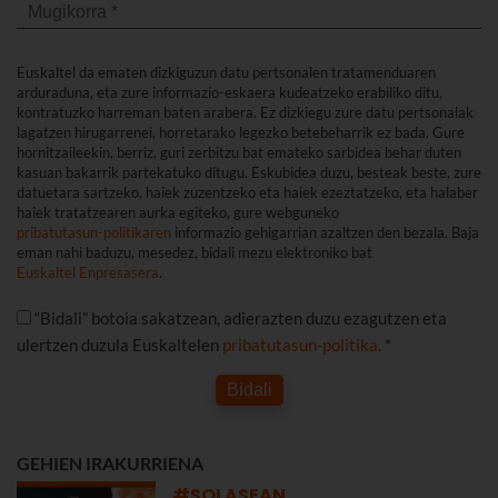
Euskaltel da ematen dizkiguzun datu pertsonalen tratamenduaren
arduraduna, eta zure informazio-eskaera kudeatzeko erabiliko ditu,
kontratuzko harreman baten arabera. Ez dizkiegu zure datu pertsonalak
lagatzen hirugarrenei, horretarako legezko betebeharrik ez bada. Gure
hornitzaileekin, berriz, guri zerbitzu bat emateko sarbidea behar duten
kasuan bakarrik partekatuko ditugu. Eskubidea duzu, besteak beste, zure
datuetara sartzeko, haiek zuzentzeko eta haiek ezeztatzeko, eta halaber
haiek tratatzearen aurka egiteko, gure webguneko
pribatutasun-politikaren
informazio gehigarrian azaltzen den bezala. Baja
eman nahi baduzu, mesedez, bidali mezu elektroniko bat
Euskaltel Enpresasera
.
“Bidali” botoia sakatzean, adierazten duzu ezagutzen eta
ulertzen duzula Euskaltelen
pribatutasun-politika
. *
Bidali
GEHIEN IRAKURRIENA
#SOLASEAN