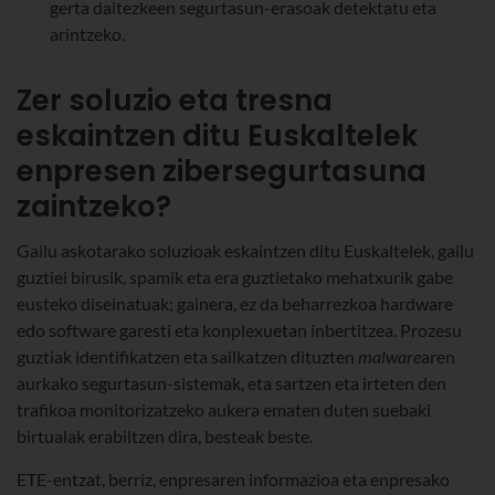
gerta daitezkeen segurtasun-erasoak detektatu eta
arintzeko.
Zer soluzio eta tresna
eskaintzen ditu Euskaltelek
enpresen zibersegurtasuna
zaintzeko?
Gailu askotarako soluzioak eskaintzen ditu Euskaltelek, gailu
guztiei birusik, spamik eta era guztietako mehatxurik gabe
eusteko diseinatuak; gainera, ez da beharrezkoa hardware
edo software garesti eta konplexuetan inbertitzea. Prozesu
guztiak identifikatzen eta sailkatzen dituzten
malware
aren
aurkako segurtasun-sistemak, eta sartzen eta irteten den
trafikoa monitorizatzeko aukera ematen duten suebaki
birtualak erabiltzen dira, besteak beste.
ETE-entzat, berriz, enpresaren informazioa eta enpresako