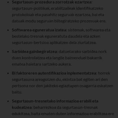
Segurtasun-prozedura zorrotzak ezartzea
:
segurtasun-politikak, erabiltzaileak identifikatzeko
protokoloak eta pasahitz seguruak ezartzea, bai eta
datuak modu seguruan biltegiratzeko prozesuak ere.
Softwarea eguneratua izatea
: sistemak, softwarea eta
bestelako tresnak eguneratuta daudela eta azken
segurtasun-bertsioa aplikatzen dela ziurtatzea.
Sarbidea gainbegiratzea
: datuetarako sarbidea nork
duen kontrolatzea eta langile baimenduei bakarrik
ematea haietara sartzeko aukera.
Bi faktoreren autentifikazioa inplementatzea
: horrek
segurtasuna areagotzen du, ekintza bat egiten ari den
pertsona nor den jakiteko egiaztapen osagarria eskatzen
baitu.
Segurtasun-tresnetako informazioa erabili eta
kudeatzea
: beharrezkoa da segurtasun-tresnak
edukitzea, baita ematen duten informazioa erabiltzea ere