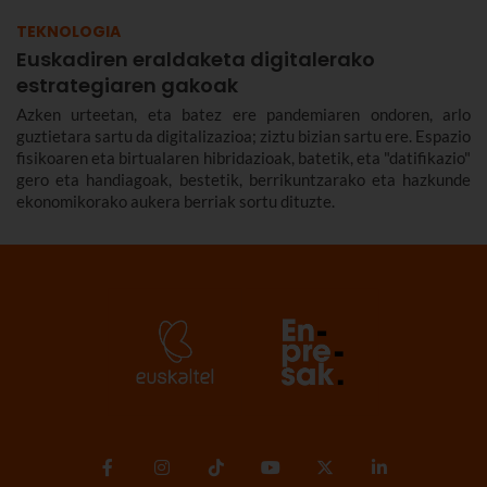
TEKNOLOGIA
Euskadiren eraldaketa digitalerako
estrategiaren gakoak
Azken urteetan, eta batez ere pandemiaren ondoren, arlo
guztietara sartu da digitalizazioa; ziztu bizian sartu ere. Espazio
fisikoaren eta birtualaren hibridazioak, batetik, eta "datifikazio"
gero eta handiagoak, bestetik, berrikuntzarako eta hazkunde
ekonomikorako aukera berriak sortu dituzte.