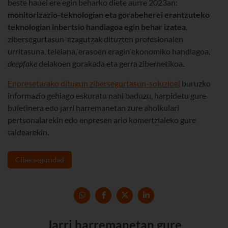
beste hauei ere egin beharko diete aurre 2023an:
monitorizazio-teknologian eta gorabeherei erantzuteko
teknologian inbertsio handiagoa egin behar izatea
,
zibersegurtasun-ezagutzak dituzten profesionalen
urritasuna, telelana, erasoen eragin ekonomiko handiagoa,
deepfake
delakoen gorakada eta gerra zibernetikoa.
Enpresetarako ditugun zibersegurtasun-soluzioei
buruzko
informazio gehiago eskuratu nahi baduzu, harpidetu gure
buletinera edo jarri harremanetan zure aholkulari
pertsonalarekin edo enpresen arlo komertzialeko gure
taldearekin.
Ciberseguridad
Jarri harremanetan gure