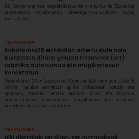
S2 Grupo enpresa espezializatuarekin elkartu da Euskaltel
enpresetako zerbitzuetan zibersegurtasun-soluzio osoak
txertatzeko.
TEKNOLOGIA
Robotomía26 ekitaldian aztertu dute nola
bultzatzen dituen gauzen Internetek (IoT)
robotika autonomoa eta mugikortasun
konektatua
Urtarrilaren 20an (asteartea) Robotomía26 egin zen. Ekitaldi
hartan, hainbat eremutan aplika daitezkeen soluzio eta
aplikazio robotiko berriak erakutsi ziren, eta robotika
kolaboratiboari, tradizionalari, mugikorrari edo airekoari
buruzko ezagutza partekatu zen.
TEKNOLOGIA
Biki digitalak: zer diren, zer motatakoak