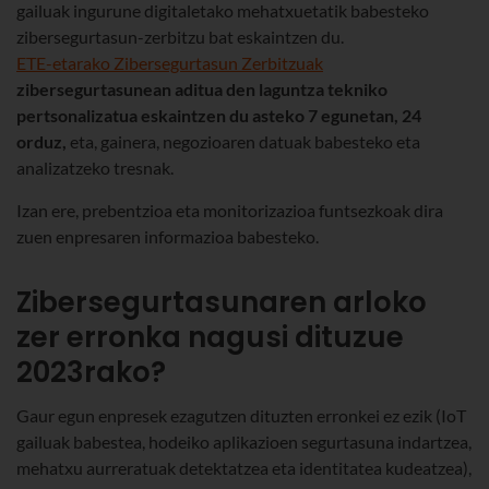
gailuak ingurune digitaletako mehatxuetatik babesteko
zibersegurtasun-zerbitzu bat eskaintzen du.
ETE-etarako Zibersegurtasun Zerbitzuak
zibersegurtasunean aditua den laguntza tekniko
pertsonalizatua eskaintzen du asteko 7 egunetan, 24
orduz,
eta, gainera, negozioaren datuak babesteko eta
analizatzeko tresnak.
Izan ere, prebentzioa eta monitorizazioa funtsezkoak dira
zuen enpresaren informazioa babesteko.
Zibersegurtasunaren arloko
zer erronka nagusi dituzue
2023rako?
Gaur egun enpresek ezagutzen dituzten erronkei ez ezik (IoT
gailuak babestea, hodeiko aplikazioen segurtasuna indartzea,
mehatxu aurreratuak detektatzea eta identitatea kudeatzea),