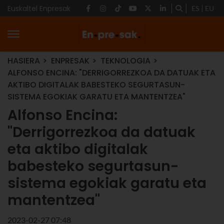
Euskaltel Enpresak
ES
EU
HASIERA
ENPRESAK
TEKNOLOGIA
ALFONSO ENCINA: "DERRIGORREZKOA DA DATUAK ETA
AKTIBO DIGITALAK BABESTEKO SEGURTASUN-
SISTEMA EGOKIAK GARATU ETA MANTENTZEA"
Alfonso Encina:
"Derrigorrezkoa da datuak
eta aktibo digitalak
babesteko segurtasun-
sistema egokiak garatu eta
mantentzea"
2023-02-27 07:48