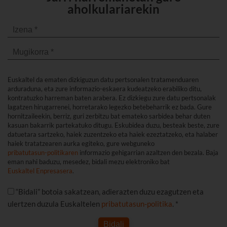
aholkulariarekin
Euskaltel da ematen dizkiguzun datu pertsonalen tratamenduaren
arduraduna, eta zure informazio-eskaera kudeatzeko erabiliko ditu,
kontratuzko harreman baten arabera. Ez dizkiegu zure datu pertsonalak
lagatzen hirugarrenei, horretarako legezko betebeharrik ez bada. Gure
hornitzaileekin, berriz, guri zerbitzu bat emateko sarbidea behar duten
kasuan bakarrik partekatuko ditugu. Eskubidea duzu, besteak beste, zure
datuetara sartzeko, haiek zuzentzeko eta haiek ezeztatzeko, eta halaber
haiek tratatzearen aurka egiteko, gure webguneko
pribatutasun-politikaren
informazio gehigarrian azaltzen den bezala. Baja
eman nahi baduzu, mesedez, bidali mezu elektroniko bat
Euskaltel Enpresasera
.
“Bidali” botoia sakatzean, adierazten duzu ezagutzen eta
ulertzen duzula Euskaltelen
pribatutasun-politika
. *
Bidali