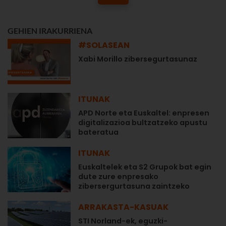
GEHIEN IRAKURRIENA
#SOLASEAN
Xabi Morillo zibersegurtasunaz
ITUNAK
APD Norte eta Euskaltel: enpresen
digitalizazioa bultzatzeko apustu
bateratua
ITUNAK
Euskaltelek eta S2 Grupok bat egin
dute zure enpresako
zibersergurtasuna zaintzeko
ARRAKASTA-KASUAK
STI Norland-ek, eguzki-