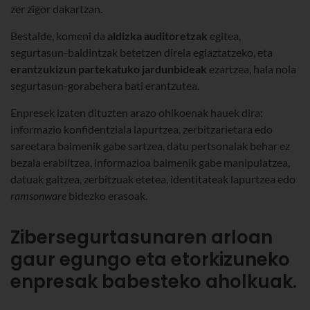
zer zigor dakartzan.
Bestalde, komeni da
aldizka auditoretzak
egitea,
segurtasun-baldintzak betetzen direla egiaztatzeko, eta
erantzukizun partekatuko jardunbideak
ezartzea, hala nola
segurtasun-gorabehera bati erantzutea.
Enpresek izaten dituzten arazo ohikoenak hauek dira:
informazio konfidentziala lapurtzea, zerbitzarietara edo
sareetara baimenik gabe sartzea, datu pertsonalak behar ez
bezala erabiltzea, informazioa baimenik gabe manipulatzea,
datuak galtzea, zerbitzuak etetea, identitateak lapurtzea edo
ramsonware
bidezko erasoak.
Zibersegurtasunaren arloan
gaur egungo eta etorkizuneko
enpresak babesteko aholkuak.