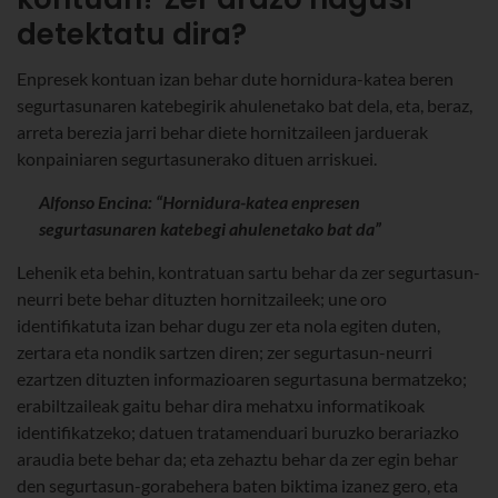
detektatu dira?
Enpresek kontuan izan behar dute hornidura-katea beren
segurtasunaren katebegirik ahulenetako bat dela, eta, beraz,
arreta berezia jarri behar diete hornitzaileen jarduerak
konpainiaren segurtasunerako dituen arriskuei.
Alfonso Encina: “Hornidura-katea enpresen
segurtasunaren katebegi ahulenetako bat da”
Lehenik eta behin, kontratuan sartu behar da zer segurtasun-
neurri bete behar dituzten hornitzaileek; une oro
identifikatuta izan behar dugu zer eta nola egiten duten,
zertara eta nondik sartzen diren; zer segurtasun-neurri
ezartzen dituzten informazioaren segurtasuna bermatzeko;
erabiltzaileak gaitu behar dira mehatxu informatikoak
identifikatzeko; datuen tratamenduari buruzko berariazko
araudia bete behar da; eta zehaztu behar da zer egin behar
den segurtasun-gorabehera baten biktima izanez gero, eta