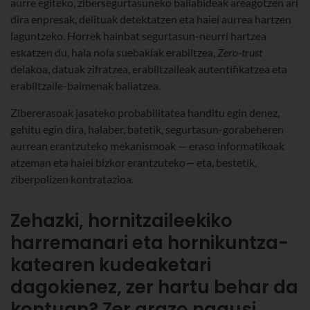
aurre egiteko, zibersegurtasuneko baliabideak areagotzen ari
dira enpresak, delituak detektatzen eta haiei aurrea hartzen
laguntzeko. Horrek hainbat segurtasun-neurri hartzea
eskatzen du, hala nola suebakiak erabiltzea,
Zero-trust
delakoa, datuak zifratzea, erabiltzaileak autentifikatzea eta
erabiltzaile-baimenak baliatzea.
Zibererasoak jasateko probabilitatea handitu egin denez,
gehitu egin dira, halaber, batetik, segurtasun-gorabeheren
aurrean erantzuteko mekanismoak — eraso informatikoak
atzeman eta haiei bizkor erantzuteko— eta, bestetik,
ziberpolizen kontratazioa.
Zehazki, hornitzaileekiko
harremanari eta hornikuntza-
katearen kudeaketari
dagokienez, zer hartu behar da
kontuan? Zer arazo nagusi