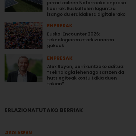
jarraitzaileen Nafarroako enpresa
liderrak, Euskaltelen laguntza
izango du eraldaketa digitalerako
ENPRESAK
Euskal Encounter 2026:
teknologiaren etorkizunaren
gakoak
ENPRESAK
Alex Rayón, berrikuntzako aditua:
“Teknologia lehenago sartzen da
huts egiteak kostu txikia duen
tokian”
ERLAZIONATUTAKO BERRIAK
#SOLASEAN