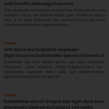
Xabi Morillo zibersegurtasunaz
Gure eguneroko bizimoduan, ezustean eta bizkor batean sartu
zaizkigun tresna eta prozesu digital ugari erabiltzen ditugu.
Hala, ia ez dugu denborarik izan pentsatzen jarri eta haien
arriskuez eta ondorioez gogoeta egiteko.
ITUNAK
APD Norte eta Euskaltel: enpresen
digitalizazioa bultzatzeko apustu bateratua
Euskaltelek eta APD Nortek berritu egin dute lankidetza-
hitzarmena, zeinak enpresen arteko ezagutza-trukea eta -
eguneratzea sustatzen baitu, batik bat negozio-ereduen
digitalizazioarekin loturiko gaietan.
ITUNAK
Euskaltelek eta S2 Grupok bat egin dute zure
enpresako zibersergurtasuna zaintzeko