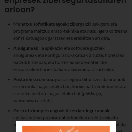
enpresek zibersegurtasunaren
arloan?
Mehatxu sofistikatuagoak
: zibergaizkileak gero eta
programa maltzur, eraso-teknika eta
hacking
erako tresna
sofistikatuagoak garatzen eta erabiltzen ari dira.
Ahulguneak
: ia aplikazio eta software guztiek
ahulguneak eta konfigurazio-akatsak dituzte, horietako
batzuk kritikoak, eta horrek aukera ematen die
erasotzaileei horiek baliatuz sistemetara sartzeko.
Posta elektronikoa
: posta seguru bihurtzea da oraindik
ere erronka nagusietako bat, horixe baita erakundeetara
sartzeko bektore nagusietako bat (
phishing
a,
ramsonware
a, etab.).
Gero eta konplexuagoak diren lan-inguruneak
:
aplikazioak
on-premise
nahiz hodeian erabiltzeak eta
telelanaren antolakuntza-eredu berrien goraldiak zaildu
egiten dute segurtasuna, eta erasotzaileak egoera hori