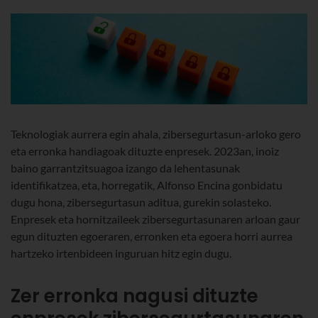
Teknologiak aurrera egin ahala, zibersegurtasun-arloko gero
eta erronka handiagoak dituzte enpresek. 2023an, inoiz
baino garrantzitsuagoa izango da lehentasunak
identifikatzea, eta, horregatik, Alfonso Encina gonbidatu
dugu hona, zibersegurtasun aditua, gurekin solasteko.
Enpresek eta hornitzaileek zibersegurtasunaren arloan gaur
egun dituzten egoeraren, erronken eta egoera horri aurrea
hartzeko irtenbideen inguruan hitz egin dugu.
Zer erronka nagusi dituzte