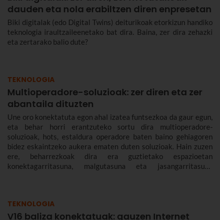
dauden eta nola erabiltzen diren enpresetan
Biki digitalak (edo Digital Twins) deiturikoak etorkizun handiko
teknologia iraultzaileenetako bat dira. Baina, zer dira zehazki
eta zertarako balio dute?
TEKNOLOGIA
Multioperadore-soluzioak: zer diren eta zer
abantaila dituzten
Une oro konektatuta egon ahal izatea funtsezkoa da gaur egun,
eta behar horri erantzuteko sortu dira multioperadore-
soluzioak, hots, estaldura operadore baten baino gehiagoren
bidez eskaintzeko aukera ematen duten soluzioak. Hain zuzen
ere, beharrezkoak dira era guztietako espazioetan
konektagarritasuna, malgutasuna eta jasangarritasuna
bermatzeko, eta abantailak dakartzate erabiltzaileentzat nahiz
enpresentzat.
TEKNOLOGIA
V16 baliza konektatuak: gauzen Internet