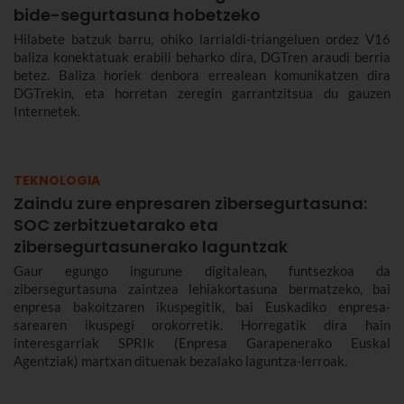
bide-segurtasuna hobetzeko
Hilabete batzuk barru, ohiko larrialdi-triangeluen ordez V16
baliza konektatuak erabili beharko dira, DGTren araudi berria
betez. Baliza horiek denbora errealean komunikatzen dira
DGTrekin, eta horretan zeregin garrantzitsua du gauzen
Internetek.
TEKNOLOGIA
Zaindu zure enpresaren zibersegurtasuna:
SOC zerbitzuetarako eta
zibersegurtasunerako laguntzak
Gaur egungo ingurune digitalean, funtsezkoa da
zibersegurtasuna zaintzea lehiakortasuna bermatzeko, bai
enpresa bakoitzaren ikuspegitik, bai Euskadiko enpresa-
sarearen ikuspegi orokorretik. Horregatik dira hain
interesgarriak SPRIk (Enpresa Garapenerako Euskal
Agentziak) martxan dituenak bezalako laguntza-lerroak.