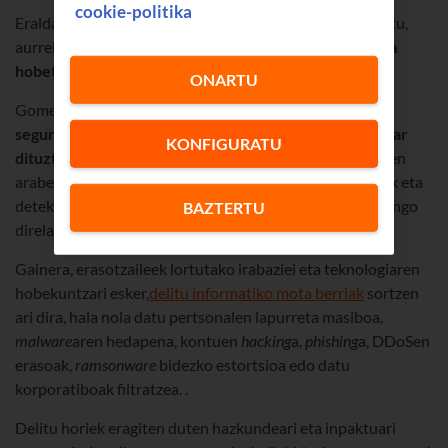
cookie-politika
Eraldaketa digital azeleratuak mehatxu berriak sortu ditu,
aurreko modeloetan ez zeudenak, eta
zibersegurtasuna
hobetzeko beharra
eragin du horrek.
ONARTU
Gomendioa ez ezik, betebeharra ere bada:
erakundeek
segurtasun-sistema egokiak garatu eta mantendu behar
KONFIGURATU
dituzte datuak eta aktibo digitalak babesteko
, DBEOren
arabera. Horren barruan sartzen da prebentzio-neurriak eta
detekzio goiztiarrekoak ezartzea, sistemak seguruak izango
BAZTERTU
direla bermatzeko.
Gainera, erasotzaileek lortutako irabaziei eta teknologiaren
hobekuntzari esker,
delitu informatiko mota berriak
sortzen
ari dira, hala nola datu pertsonalen lapurreta masiboa,
malware
aren hedapena, kontuen
hacking
a,
phishing
a, DDoSen
erasoak,
ramsonware
bidezko estortsioa edo datu
korporatiboak filtratzea. .
Delitu horiek eragiten duten hazkundeari eta inpaktuari