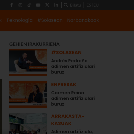
Bilatu
ES
EU
k
Teknología
#Solasean
Norbanakoak
GEHIEN IRAKURRIENA
#SOLASEAN
Andrés Pedreño
adimen artifizialari
buruz
ENPRESAK
Carmen Reina
adimen artifizialari
buruz
ARRAKASTA-
KASUAK
Adimen artifiziala,