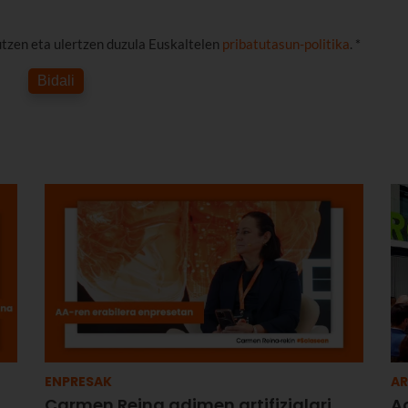
utzen eta ulertzen duzula Euskaltelen
pribatutasun-politika
. *
Bidali
ENPRESAK
A
Carmen Reina adimen artifizialari
Ad