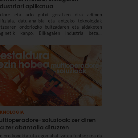
dustriari aplikatua
ktore eta arlo gutxi geratzen dira adimen
tifiziala, datu-analisia eta antzeko teknologiak
rtzearen ondoriozko bultzadaren eta aldaketen
aginetik kanpo. Elikagaien industria bezain
ntsezkoa den sektore batek ere iraultza digital eta
knologiko horren berri izan behar du.
EKNOLOGIA
ltioperadore-soluzioak: zer diren
a zer abantaila dituzten
e oro konektatuta egon ahal izatea funtsezkoa da