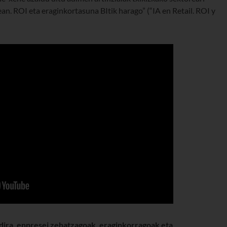
an. ROI eta eraginkortasuna BItik harago” (“IA en Retail. ROI y
 dira, enpresei zehatzagoak, eraginkorragoak eta