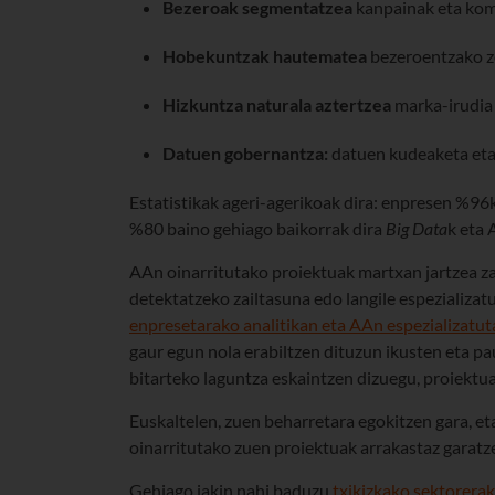
Bezeroak segmentatzea
kanpainak eta kom
Hobekuntzak hautematea
bezeroentzako z
Hizkuntza naturala aztertzea
marka-irudia 
Datuen gobernantza:
datuen kudeaketa eta 
Estatistikak ageri-agerikoak dira: enpresen %96k
%80 baino gehiago baikorrak dira
Big Data
k eta 
AAn oinarritutako proiektuak martxan jartzea za
detektatzeko zailtasuna edo langile espezializatu 
enpresetarako analitikan eta AAn espezializatut
gaur egun nola erabiltzen dituzun ikusten eta pa
bitarteko laguntza eskaintzen dizuegu, proiektu
Euskaltelen, zuen beharretara egokitzen gara, et
oinarritutako zuen proiektuak arrakastaz garatz
Gehiago jakin nahi baduzu
txikizkako sektorerak