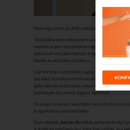
Nola laguntzen du AAk txikizkako negozio baten
Txikizkako sektoreko enpresa askok
Business Inte
merkatua gero eta lehiakorragoa da, eta nahita
bakoitzari era jakin batean eragiten baitio. Izan 
bezala analizatzen ez badira.
Gai hori izan du hizpide nagusi
Data4 Retail
kong
KONFI
eta AAri buruzko informazioan espezializatuta
gaia sakonki aztertzeko, azken soluzioen berri 
aurkezpen eta mahai-inguru ugarietan.
Oraingo honetan, txikizkako merkataritza izan d
eraginkortasuna hobetzeko.
Gure aldetik,
Adrián Bertol
ek parte hartu du, ho
& Artificial Intelligence
ko
Sales Specialist
ak, eta xe