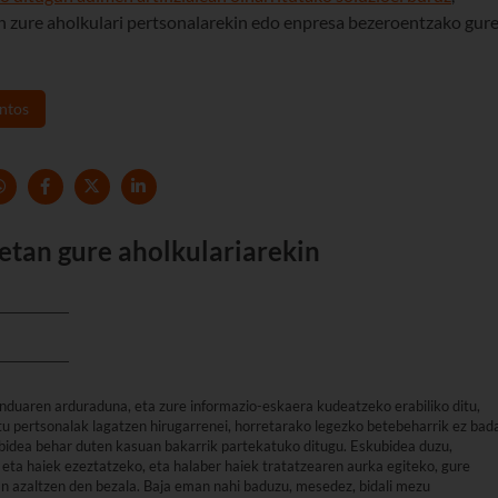
n zure aholkulari pertsonalarekin edo enpresa bezeroentzako gur
ntos
etan gure aholkulariarekin
nduaren arduraduna, eta zure informazio-eskaera kudeatzeko erabiliko ditu,
u pertsonalak lagatzen hirugarrenei, horretarako legezko betebeharrik ez bad
arbidea behar duten kasuan bakarrik partekatuko ditugu. Eskubidea duzu,
eta haiek ezeztatzeko, eta halaber haiek tratatzearen aurka egiteko, gure
an azaltzen den bezala. Baja eman nahi baduzu, mesedez, bidali mezu