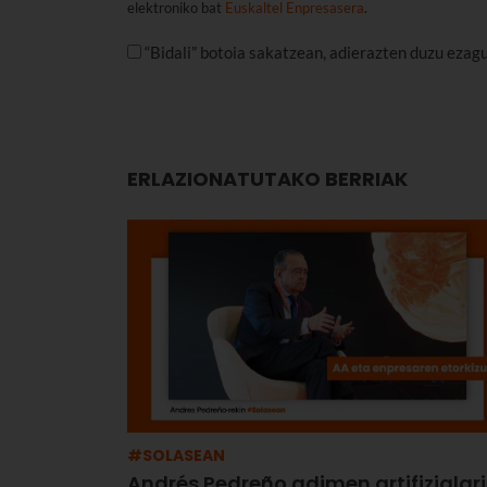
elektroniko bat
Euskaltel Enpresasera
.
“Bidali” botoia sakatzean, adierazten duzu ezag
ERLAZIONATUTAKO BERRIAK
#SOLASEAN
Andrés Pedreño adimen artifizialari