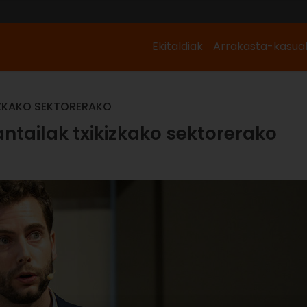
Ekitaldiak
Arrakasta-kasua
KIZKAKO SEKTORERAKO
antailak txikizkako sektorerako