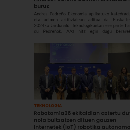
buruz
Andres Pedreño Ekonomia aplikatuko katedrad
eta adimen artifizialean aditua da. Euskalte
2024ko Jardunaldi Teknologikoetan ere parte ha
du Pedreñok. AAz hitz egin dugu berarek
nazioarteko eta Europako testuingurua kont
hartuta, eta hizpide izan ditugu AAren erregulazi
etika, enpresetan duen aplikazioa, joerak eta enpr
zein gizarte gisa aurrez aurre ditugun desafioak.
TEKNOLOGIA
Robotomía26 ekitaldian aztertu du
nola bultzatzen dituen gauzen
Internetek (IoT) robotika autonom