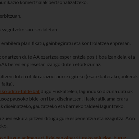
unikazio komertzialak pertsonalizatzeko.
erbitzuan.
ezagutzeko sare sozialetan.
erabilera planifikatu, gainbegiratu eta kontrolatzea enpresan.
 onartzen dute AA ezartzea esperientzia positiboa izan dela, eta
AAk beren enpresetan izango duten etorkizunaz.
iltzen duten ohiko arazoei aurre egiteko (esate baterako, aukerak
falta),
ako aditu-talde bat
dugu Euskaltelen, lagunduko dizuna datuak
usoz pausoko bide-orri bat diseinatzen. Hasieratik amaierara
ak diseinatzeko, gauzatzeko eta barneko taldeei laguntzeko.
a zuen eskura jartzen ditugu gure esperientzia eta ezagutza, AAn
eko.
o ditugun adimen artifizialean oinarritutako soluzioei buruz
,