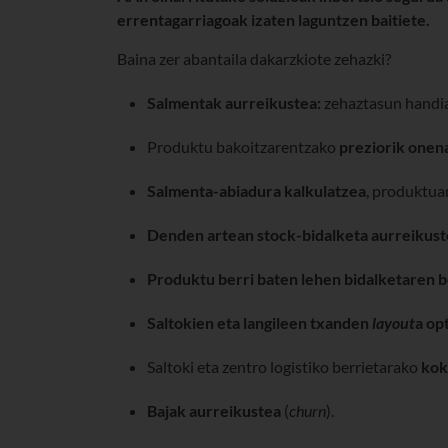
errentagarriagoak izaten laguntzen baitiete.
Baina zer abantaila dakarzkiote zehazki?
Salmentak aurreikustea:
zehaztasun handia
Produktu bakoitzarentzako
preziorik onen
Salmenta-abiadura kalkulatzea
, produktua
Denden artean stock-bidalketa aurreikust
Produktu berri baten lehen bidalketaren 
Saltokien eta langileen txanden
layout
a op
Saltoki eta zentro logistiko berrietarako
kok
Bajak aurreikustea
(
churn
).