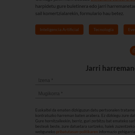
harpidetu gure buletinera edo jarri harremaneta
sail komertzialarekin, formulario hau betez.
Inteligencia Artificial
Tecnología
Eve
Jarri harreman
Euskaltel da ematen dizkiguzun datu pertsonalen tratame
kontratuzko harreman baten arabera. Ez dizkiegu zure dat
Gure hornitzaileekin, berriz, guri zerbitzu bat emateko s
besteak beste, zure datuetara sartzeko, haiek zuzentzeko 
webguneko
pribatutasun-politikaren
informazio gehigarri