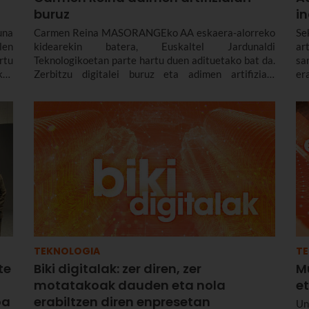
buruz
in
una
Carmen Reina MASORANGEko AA eskaera-alorreko
Se
len
kidearekin batera, Euskaltel Jardunaldi
ar
rtu
Teknologikoetan parte hartu duen adituetako bat da.
sa
in,
Zerbitzu digitalei buruz eta adimen artifiziala
er
uan
enpresetan sartzeari buruz hitz egin dugu berarekin,
fu
oa,
egungo egoera erreala nahiz etorkizuneko erronkak
te
esa
kontuan hartuta.
TEKNOLOGIA
T
te
Biki digitalak: zer diren, zer
Mu
motatakoak dauden eta nola
et
oa
erabiltzen diren enpresetan
Un