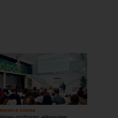
RRAKASTA-KASUAK
imen artifiziala, elikagaien