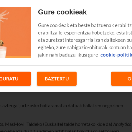
Gure cookieak
Gure cookieak eta beste batzuenak erabiltz
 kudeaketa eraginkorragoa egiten eta salmentak hobetzen?
erabiltzaile-esperientzia hobetzeko, estatis
eta zuretzat interesgarria izan daitekeen pu
lligence
ren ohiko analitika erabiltzen jarraitzen dute. Baina
ezkoa da
kudeaketa denbora errealean optimizatzea
, bezero
egiteko, zure nabigazio-ohiturak kontuan h
ere, ez du askorik balio datu ugari izateak, aurrez datu horiek behar
jakin nahi baduzu, ikusi gure
cookie-politi
resuak, zeina Big Data Magazinek antolatu baitu, hots, Big data
GURATU
BAZTERTU
O
ko lehenengo komunikabideak. Aukera paregabea izan da
datu
en
eman baitute profesional eta adituek, kongresuan antolatutako
a aztergai, urte asko baitaramatza datuak baliatzen negozioen
ts, MásMovil Taldeko (Euskaltel talde horretako kide da)
Analytics
he-xehe azaldu ditu adimen artifizialak txikizkako sektoreari