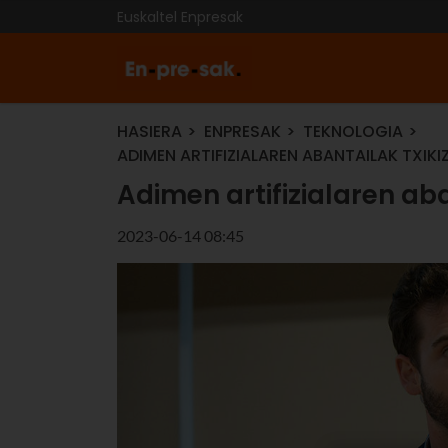
Euskaltel Enpresak
HASIERA
ENPRESAK
TEKNOLOGIA
ADIMEN ARTIFIZIALAREN ABANTAILAK TXI
Adimen artifizialaren ab
2023-06-14 08:45