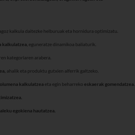
goz kalkula daitezke helburuak eta hornidura optimizatu.
a kalkulatzea
, eguneratze dinamikoa baliaturik.
ren kategoriaren arabera.
ea,
ahalik eta produktu gutxien alferrik galtzeko.
bolumena kalkulatzea
eta egin beharreko
eskaerak gomendatzea
.
timizatzea.
aleku egokiena hautatzea.