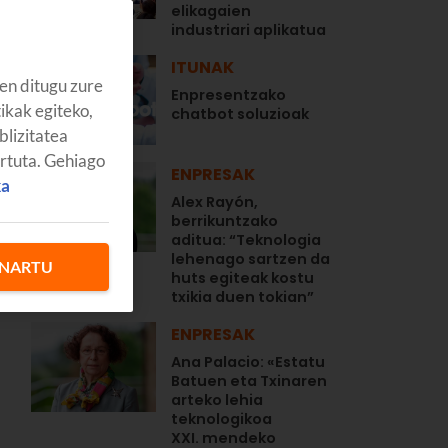
elikagaien
industriari aplikatua
ITUNAK
en ditugu zure
Enpresentzako
tikak egiteko,
chatbot soluzioak
blizitatea
artuta. Gehiago
ENPRESAK
ka
Alex Rayón,
berrikuntzako
aditua: “Teknologia
lehenago sartzen da
NARTU
huts egiteak kostu
txikia duen tokian”
ENPRESAK
Ana Palacio: «Estatu
Batuen eta Txinaren
arteko lehia
teknologikoa
XXI. mendeko