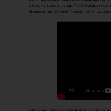
dakarzkion onura guztiak, "AA txikizkako sektore
eficiencia más allá del BI”) izenburuko hitzaldian.
AAn oinarritutako soluzioak inbertsio segurua