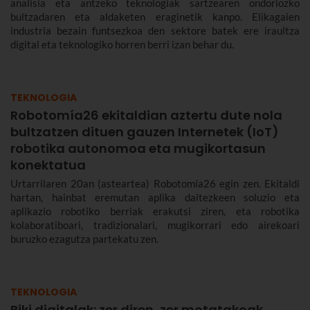
analisia eta antzeko teknologiak sartzearen ondoriozko
bultzadaren eta aldaketen eraginetik kanpo. Elikagaien
industria bezain funtsezkoa den sektore batek ere iraultza
digital eta teknologiko horren berri izan behar du.
TEKNOLOGIA
Robotomía26 ekitaldian aztertu dute nola
bultzatzen dituen gauzen Internetek (IoT)
robotika autonomoa eta mugikortasun
konektatua
Urtarrilaren 20an (asteartea) Robotomía26 egin zen. Ekitaldi
hartan, hainbat eremutan aplika daitezkeen soluzio eta
aplikazio robotiko berriak erakutsi ziren, eta robotika
kolaboratiboari, tradizionalari, mugikorrari edo airekoari
buruzko ezagutza partekatu zen.
TEKNOLOGIA
Biki digitalak: zer diren, zer motatakoak