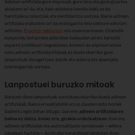
Adimen artifiziala gure enpresak, gure lana eta gure gizartea
aldatzen ari da, eta, hain aldaketa handia izaki, ez da
harritzekoa zalantzak eta mesfidantza sortzea. Baina adimen
artifiziala erakusten ari da erabilgarria dela sektore askotan;
adibidez,
finantza-sektorean
eta osasunarenean. Oraindik
konpondu beharreko alderdiak badauden arren, bereziki
esparru juridikoari dagokionez, komeni da azpimarratzea
ezen adimen artifiziala iristeak ez duela ekarriko gure
lanpostuak desagertzea, baizik eta aukera eta abantaila
interesgarriak sortzea.
Lanpostuei buruzko mitoak
Batzuek diote lanpostuak suntsitzea ekarriko duela adimen
artifizialak. Baina errealitatetik urrun dauden mito horiek
baztertu egin behar ditugu; izan ere,
adimen artifizialaren
balioa ez datza, inolaz ere, gizakia ordezkatzean
. Izan ere,
adimen artifizialak eta automatizazio-prozesuek —adiera
zabalean hartuta—, kontrako noranzkoan jarduten dute: