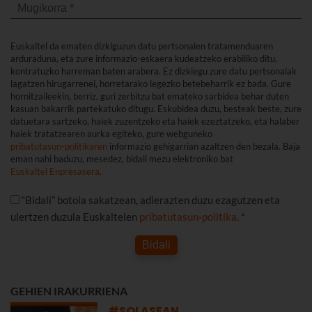
Euskaltel da ematen dizkiguzun datu pertsonalen tratamenduaren
arduraduna, eta zure informazio-eskaera kudeatzeko erabiliko ditu,
kontratuzko harreman baten arabera. Ez dizkiegu zure datu pertsonalak
lagatzen hirugarrenei, horretarako legezko betebeharrik ez bada. Gure
hornitzaileekin, berriz, guri zerbitzu bat emateko sarbidea behar duten
kasuan bakarrik partekatuko ditugu. Eskubidea duzu, besteak beste, zure
datuetara sartzeko, haiek zuzentzeko eta haiek ezeztatzeko, eta halaber
haiek tratatzearen aurka egiteko, gure webguneko
pribatutasun-politikaren
informazio gehigarrian azaltzen den bezala. Baja
eman nahi baduzu, mesedez, bidali mezu elektroniko bat
Euskaltel Enpresasera
.
“Bidali” botoia sakatzean, adierazten duzu ezagutzen eta
ulertzen duzula Euskaltelen
pribatutasun-politika
. *
Bidali
GEHIEN IRAKURRIENA
#SOLASEAN