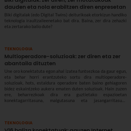
dauden eta nola erabiltzen diren enpresetan
Biki digitalak (edo Digital Twins) deiturikoak etorkizun handiko
teknologia iraultzaileenetako bat dira. Baina, zer dira zehazki
eta zertarako balio dute?
TEKNOLOGIA
Multioperadore-soluzioak: zer diren eta zer
abantaila dituzten
Une oro konektatuta egon ahal izatea funtsezkoa da gaur egun,
eta behar horri erantzuteko sortu dira multioperadore-
soluzioak, hots, estaldura operadore baten baino gehiagoren
bidez eskaintzeko aukera ematen duten soluzioak. Hain zuzen
ere, beharrezkoak dira era guztietako espazioetan
konektagarritasuna, malgutasuna eta jasangarritasuna
bermatzeko, eta abantailak dakartzate erabiltzaileentzat nahiz
enpresentzat.
TEKNOLOGIA
V16 baliza konektatuak: gauzen Internet