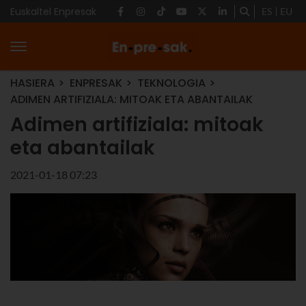
Euskaltel Enpresak
ES
EU
HASIERA
ENPRESAK
TEKNOLOGIA
ADIMEN ARTIFIZIALA: MITOAK ETA ABANTAILAK
Adimen artifiziala: mitoak
eta abantailak
2021-01-18 07:23