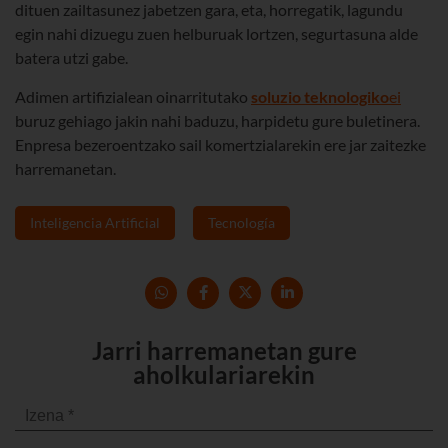
dituen zailtasunez jabetzen gara, eta, horregatik, lagundu
egin nahi dizuegu zuen helburuak lortzen, segurtasuna alde
batera utzi gabe.
Adimen artifizialean oinarritutako
soluzio teknologiko
ei
buruz gehiago jakin nahi baduzu, harpidetu gure buletinera.
Enpresa bezeroentzako sail komertzialarekin ere jar zaitezke
harremanetan.
Inteligencia Artificial
Tecnología
Jarri harremanetan gure
aholkulariarekin