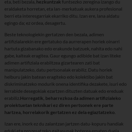
eta, beti bezala,
hezkuntzak
funtsezko zeregina izango du
eraldaketa horretan, eta lan-merkatuak aukera profesional
berri eta interesgarriak ekarriko ditu. Izan ere, lana aldatu
egingo da; ez ordea, desagertu.
Beste teknologiekin gertatzen den bezala, adimen
artifizialarekin ere gertatuko da aurrerapen horiek oinarri
hartuta gizabanako edo erakunde batzuek, nahita edo nahi
gabe, kalteak eragitea. Gaur egungo adibide bat izan liteke
adimen artifiziala erabiltzea gizartearen zati bat
manipulatzeko, datu pertsonalak erabiliz. Datu horiek
helburu jakin batean eragiteko edo kolektibo jakin bat
diskriminatzeko modurik onena identifika dezakete, isuri edo
lerrabide desegokiak ezartzen dituzten datuak edo ereduak
erabiliz.
Horregatik, beharrezkoa da adimen artifizialeko
proiektuetan teknikari ez diren pertsonek ere parte
hartzea, horrelakorik gertatzen ez dela egiaztatzeko
.
Izan ere, inork ez du zalantzan jartzen datu-kopuru handiak
eduki eta prozesatzeko gaitasunak boterea ematen duela,