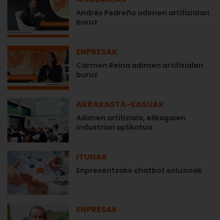
Andrés Pedreño adimen artifizialari
buruz
ENPRESAK
Carmen Reina adimen artifizialari
buruz
ARRAKASTA-KASUAK
Adimen artifiziala, elikagaien
industriari aplikatua
ITUNAK
Enpresentzako chatbot soluzioak
ENPRESAK