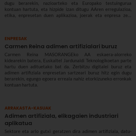
dugu berarekin, nazioarteko eta Europako testuingurua
kontuan hartuta, eta hizpide izan ditugu AAren erregulazioa,
etika, enpresetan duen aplikazioa, joerak eta enpresa zein
gizarte gisa aurrez aurre ditugun desafioak.
ENPRESAK
Carmen Reina adimen artifizialari buruz
Carmen Reina MASORANGEko AA eskaera-alorreko
kidearekin batera, Euskaltel Jardunaldi Teknologikoetan parte
hartu duen adituetako bat da. Zerbitzu digitalei buruz eta
adimen artifiziala enpresetan sartzeari buruz hitz egin dugu
berarekin, egungo egoera erreala nahiz etorkizuneko erronkak
kontuan hartuta.
ARRAKASTA-KASUAK
Adimen artifiziala, elikagaien industriari
aplikatua
Sektore eta arlo gutxi geratzen dira adimen artifiziala, datu-