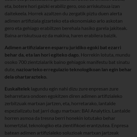
eta, botere hori gaizki erabiliz gero, oso arriskutsua izan
daitekeela. Horrek azaltzen du zergatik piztu duen alerta
adimen artifiziala gizarteko eta ekonomiako arlo askotan
gero eta gehiago erabiltzen berehala hasiko garela jakiteak.
Baina arriskutsua ez da makina, haren erabilera baizik.
Adimen artifizialaren esparru juridiko egoki bat ezarri
behar da, eta lan hori egiteko dago.
Horrekin lotuta, mundu
osoko 700 zientzialarik baino gehiagok manifestu bat sinatu
dute,
nazioarteko erregulazio teknologikoan lan egin behar
dela ohartarazteko.
Euskaltelek
lagundu egin nahi dizu zure enpresan zure
beharretara ondoen egokitzen diren adimen artifizialeko
zerbitzuak martxan jartzen, eta, horretarako, lantalde
espezializatu bat jarri dugu martxan: BAI Analytics. Lantalde
horren asmoa da tresna berri honekin lotutako behar
komertzial, teknologiko eta zientifikoei erantzutea. Enpresa
batean adimen artifizialeko soluzioak martxan jartzeak