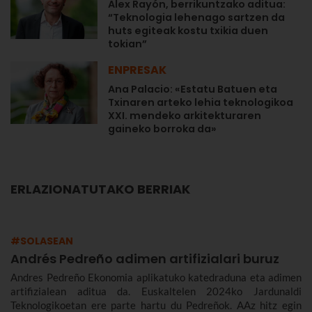
Alex Rayón, berrikuntzako aditua:
“Teknologia lehenago sartzen da
huts egiteak kostu txikia duen
tokian”
ENPRESAK
Ana Palacio: «Estatu Batuen eta
Txinaren arteko lehia teknologikoa
XXI. mendeko arkitekturaren
gaineko borroka da»
ERLAZIONATUTAKO BERRIAK
#SOLASEAN
Andrés Pedreño adimen artifizialari buruz
Andres Pedreño Ekonomia aplikatuko katedraduna eta adimen
artifizialean aditua da. Euskaltelen 2024ko Jardunaldi
Teknologikoetan ere parte hartu du Pedreñok. AAz hitz egin