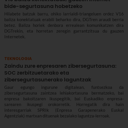
bide-segurtasuna hobetzeko
Hilabete batzuk barru, ohiko larrialdi-triangeluen ordez V16
baliza konektatuak erabili beharko dira, DGTren araudi berria
betez. Baliza horiek denbora errealean komunikatzen dira
DGTrekin, eta horretan zeregin garrantzitsua du gauzen
Internetek.
TEKNOLOGIA
Zaindu zure enpresaren zibersegurtasuna:
SOC zerbitzuetarako eta
zibersegurtasunerako laguntzak
Gaur egungo ingurune digitalean, funtsezkoa da
zibersegurtasuna zaintzea lehiakortasuna bermatzeko, bai
enpresa bakoitzaren ikuspegitik, bai Euskadiko enpresa-
sarearen ikuspegi orokorretik. Horregatik dira hain
interesgarriak SPRIk (Enpresa Garapenerako Euskal
Agentziak) martxan dituenak bezalako laguntza-lerroak.