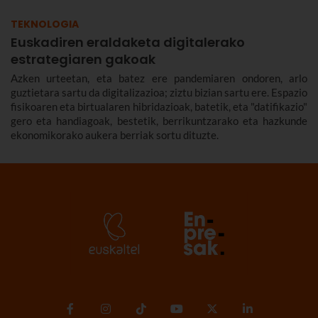
TEKNOLOGIA
Euskadiren eraldaketa digitalerako
estrategiaren gakoak
Azken urteetan, eta batez ere pandemiaren ondoren, arlo
guztietara sartu da digitalizazioa; ziztu bizian sartu ere. Espazio
fisikoaren eta birtualaren hibridazioak, batetik, eta "datifikazio"
gero eta handiagoak, bestetik, berrikuntzarako eta hazkunde
ekonomikorako aukera berriak sortu dituzte.