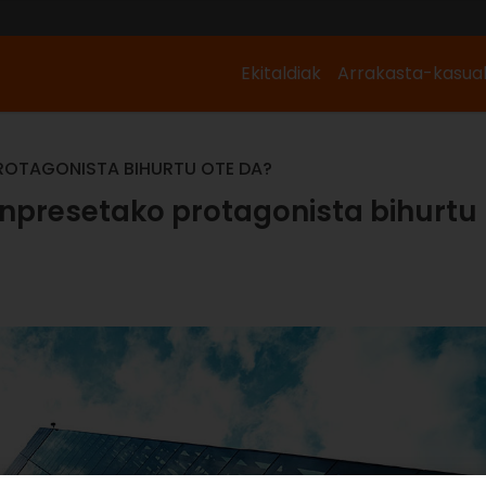
Ekitaldiak
Arrakasta-kasua
 PROTAGONISTA BIHURTU OTE DA?
 enpresetako protagonista bihurtu