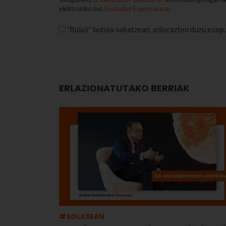
elektroniko bat
Euskaltel Enpresasera
.
“Bidali” botoia sakatzean, adierazten duzu ezag
ERLAZIONATUTAKO BERRIAK
#SOLASEAN