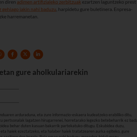
en diren
adimen artifizialeko zerbitzuak
ezartzen laguntzeko prest
z gehiago jakin nahi baduzu
, harpidetu gure buletinera. Enpresa-
tezke harremanetan.
etan gure aholkulariarekin
nduaren arduraduna, eta zure informazio-eskaera kudeatzeko erabiliko ditu,
u pertsonalak lagatzen hirugarrenei, horretarako legezko betebeharrik ez bad
arbidea behar duten kasuan bakarrik partekatuko ditugu. Eskubidea duzu,
eta haiek ezeztatzeko, eta halaber haiek tratatzearen aurka egiteko, gure
an azaltzen den bezala. Baja eman nahi baduzu, mesedez, bidali mezu