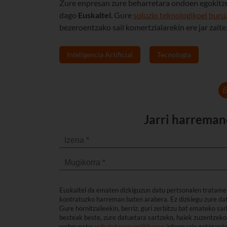
Zure enpresan zure beharretara ondoen egokitz
dago
Euskaltel
. Gure
soluzio teknologikoei buru
bezeroentzako sail komertzialarekin ere jar zai
Inteligencia Artificial
Tecnología
Jarri harreman
Euskaltel da ematen dizkiguzun datu pertsonalen tratame
kontratuzko harreman baten arabera. Ez dizkiegu zure dat
Gure hornitzaileekin, berriz, guri zerbitzu bat emateko s
besteak beste, zure datuetara sartzeko, haiek zuzentzeko 
webguneko
pribatutasun-politikaren
informazio gehigarri