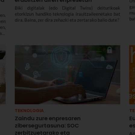
Un
ga
Biki digitalak (edo Digital Twins) deiturikoak
mu
etorkizun handiko teknologia iraultzaileenetako bat
en.
ba
dira. Baina, zer dira zehazki eta zertarako balio dute?
een
em
en,
be
ri,
k
tza
ja
da
TEKNOLOGIA
T
Zaindu zure enpresaren
E
zibersegurtasuna: SOC
e
zerbitzuetarako eta
Az