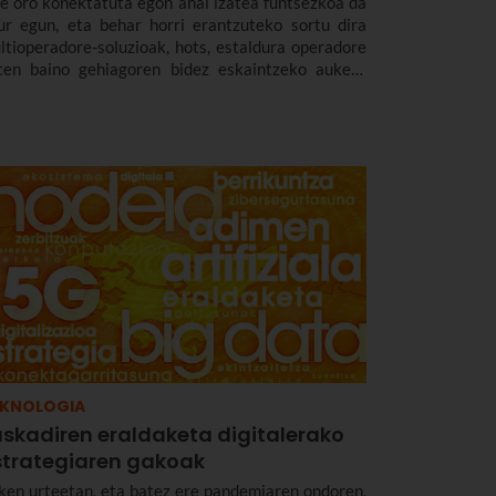
e oro konektatuta egon ahal izatea funtsezkoa da
ur egun, eta behar horri erantzuteko sortu dira
ltioperadore-soluzioak, hots, estaldura operadore
ten baino gehiagoren bidez eskaintzeko aukera
aten duten soluzioak. Hain zuzen ere,
harrezkoak dira era guztietako espazioetan
onektagarritasuna, malgutasuna eta
sangarritasuna bermatzeko, eta abantailak
kartzate erabiltzaileentzat nahiz enpresentzat.
EKNOLOGIA
uskadiren eraldaketa digitalerako
strategiaren gakoak
ken urteetan, eta batez ere pandemiaren ondoren,