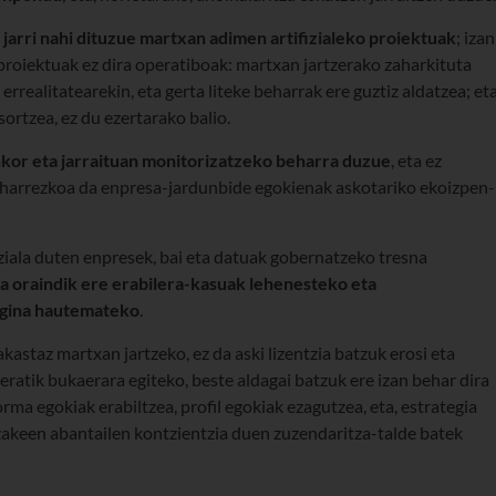
 jarri nahi dituzue martxan adimen artifizialeko proiektuak
; izan
proiektuak ez dira operatiboak: martxan jartzerako zaharkituta
rrealitatearekin, eta gerta liteke beharrak ere guztiz aldatzea; et
sortzea, ez du ezertarako balio.
or eta jarraituan monitorizatzeko beharra duzue
, eta ez
beharrezkoa da enpresa-jardunbide egokienak askotariko ekoizpen-
ziala duten enpresek, bai eta datuak gobernatzeko tresna
la oraindik ere erabilera-kasuak lehenesteko eta
agina hautemateko
.
astaz martxan jartzeko, ez da aski lizentzia batzuk erosi eta
eratik bukaerara egiteko, beste aldagai batzuk ere izan behar dira
rma egokiak erabiltzea, profil egokiak ezagutzea, eta, estrategia
itzakeen abantailen kontzientzia duen zuzendaritza-talde batek