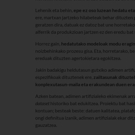
Lehenik eta behin,
epe ez oso luzean hedatu eta
ere, martxan jartzeko hilabeteak behar dituzten 
geratzen dira, datuak ez datoz bat une horretako e
alferrik da produkzioan jartzen ez den eredu bat 
Horrez gain,
hedatutako modeloak modu eragink
noizbehinkako prozesu gisa. Eta, horretarako, 
ereduak dituzten agertokietara egokitzea.
Jakin badakigu heldutasun gutxiko adimen artifi
espezifikoak dituztenek ere,
zailtasunak dituzte
konplexutasun-maila eta erakundean duen er
Azken batean, adimen artifizialeko ekimenak arrak
dataset
historiko bat edukitzea. Proiektu bat hasi
kontuan; besteak beste: datuen kalitatea, platafo
ongi definitua izanik, adimen artifizialak ekar d
gauzatzea.