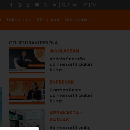
Bilatu
ES
EU
k
Teknología
#Solasean
Norbanakoak
GEHIEN IRAKURRIENA
#SOLASEAN
Andrés Pedreño
adimen artifizialari
buruz
ENPRESAK
Carmen Reina
adimen artifizialari
buruz
ARRAKASTA-
KASUAK
Adimen artifiziala,