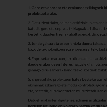
1.
Gero eta enpresa eta erakunde txikiagoek bi
proiektuetarako
.
2. Datu-zientziako, adimen artifizialeko eta anal
batetik, gero eta enpresa txikiagoak ari dira sar
bestetik, dauden tresnak ahaltsuagoak dira, eta, 
3.
Jende gaitua eta esperientzia duena falta da,
bazkide teknologikoen eta enpresen arteko lanki
4. Enpresetan martxan jarri diren adimen artifiz
daude erakundeen interes nagusiekin
; hots, g
gehiago diru-sarrerak handitzeko, kostuak txiki
5. Enpresetako proiektuen
batez besteko aurr
ekimenak azkarrago eta modu kontrolatuagoan ga
eta, bestetik, aurrekontuetan murrizketak izan di
Datuek erakusten digutenez,
adimen artifizialar
horiekin lotutako ohiko arazo batzuk ez dira 