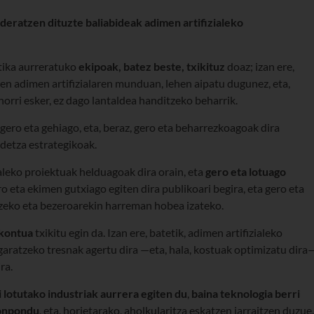
deratzen dituzte baliabideak adimen artifizialeko
itika aurreratuko
ekipoak, batez beste, txikituz
doaz; izan ere,
tzen adimen artifizialaren munduan, lehen aipatu dugunez, eta,
horri esker, ez dago lantaldea handitzeko beharrik.
gero eta gehiago, eta, beraz, gero eta beharrezkoagoak dira
detza estrategikoak.
ialeko proiektuak helduagoak dira orain, eta
gero eta lotuago
ero eta ekimen gutxiago egiten dira publikoari begira, eta gero eta
tzeko eta bezeroarekin harreman hobea izateko.
ekontua
txikitu egin da. Izan ere, batetik, adimen artifizialeko
ratzeko tresnak agertu dira —eta, hala, kostuak optimizatu dira—
ra.
i lotutako industriak aurrera egiten du
,
baina teknologia berri
konpondu
, eta, horietarako, aholkularitza eskatzen jarraitzen duzue.