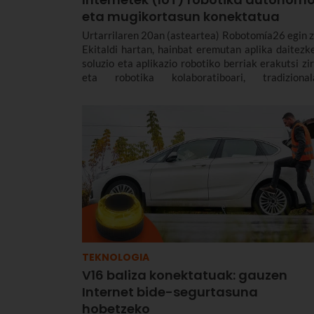
eta mugikortasun konektatua
Urtarrilaren 20an (asteartea) Robotomía26 egin z
Ekitaldi hartan, hainbat eremutan aplika daitezk
soluzio eta aplikazio robotiko berriak erakutsi zir
eta robotika kolaboratiboari, tradizionala
mugikorrari edo airekoari buruzko ezagu
partekatu zen.
TEKNOLOGIA
V16 baliza konektatuak: gauzen
Internet bide-segurtasuna
hobetzeko