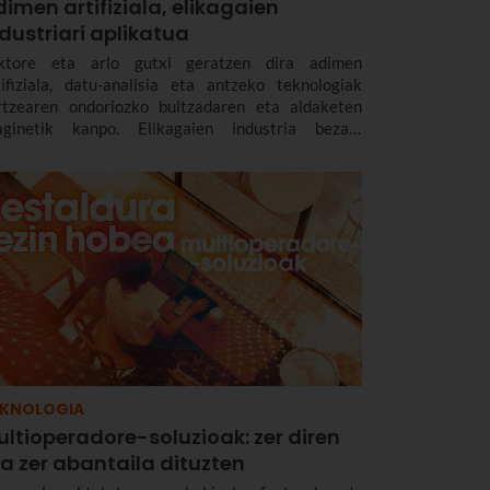
imen artifiziala, elikagaien
dustriari aplikatua
ktore eta arlo gutxi geratzen dira adimen
tifiziala, datu-analisia eta antzeko teknologiak
rtzearen ondoriozko bultzadaren eta aldaketen
aginetik kanpo. Elikagaien industria bezain
ntsezkoa den sektore batek ere iraultza digital eta
knologiko horren berri izan behar du.
EKNOLOGIA
ltioperadore-soluzioak: zer diren
a zer abantaila dituzten