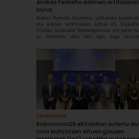
Andrés Pedreño adimen artifizialari
buruz
Andres Pedreño Ekonomia aplikatuko katedrad
eta adimen artifizialean aditua da. Euskalte
2024ko Jardunaldi Teknologikoetan ere parte ha
du Pedreñok. AAz hitz egin dugu berarek
nazioarteko eta Europako testuingurua kont
hartuta, eta hizpide izan ditugu AAren erregulazi
etika, enpresetan duen aplikazioa, joerak eta enpr
zein gizarte gisa aurrez aurre ditugun desafioak.
TEKNOLOGIA
Robotomía26 ekitaldian aztertu du
nola bultzatzen dituen gauzen
Internetek (IoT) robotika autonom