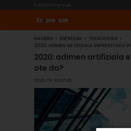
Euskaltel Enpresak
HASIERA
ENPRESAK
TEKNOLOGIA
2020: ADIMEN ARTIFIZIALA ENPRESETAKO
2020: adimen artifiziala
ote da?
2020-09-30 07:08