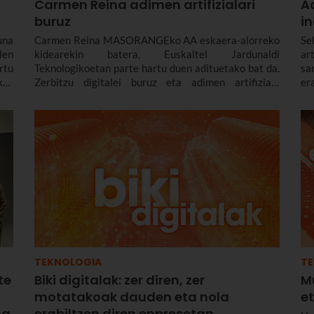
Carmen Reina adimen artifizialari
Ad
buruz
in
una
Carmen Reina MASORANGEko AA eskaera-alorreko
Se
len
kidearekin batera, Euskaltel Jardunaldi
ar
rtu
Teknologikoetan parte hartu duen adituetako bat da.
sa
in,
Zerbitzu digitalei buruz eta adimen artifiziala
er
uan
enpresetan sartzeari buruz hitz egin dugu berarekin,
fu
oa,
egungo egoera erreala nahiz etorkizuneko erronkak
te
esa
kontuan hartuta.
TEKNOLOGIA
T
te
Biki digitalak: zer diren, zer
Mu
motatakoak dauden eta nola
et
oa
erabiltzen diren enpresetan