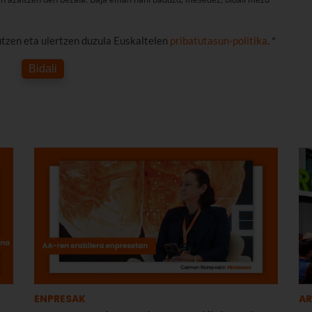
utzen eta ulertzen duzula Euskaltelen
pribatutasun-politika
. *
Bidali
ENPRESAK
A