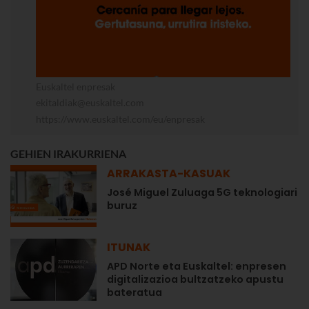
Euskaltel enpresak
ekitaldiak@euskaltel.com
https://www.euskaltel.com/eu/enpresak
GEHIEN IRAKURRIENA
ARRAKASTA-KASUAK
José Miguel Zuluaga 5G teknologiari
buruz
ITUNAK
APD Norte eta Euskaltel: enpresen
digitalizazioa bultzatzeko apustu
bateratua