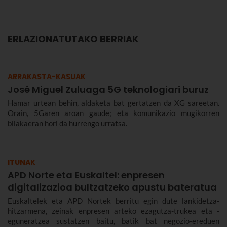
ERLAZIONATUTAKO BERRIAK
ARRAKASTA-KASUAK
José Miguel Zuluaga 5G teknologiari buruz
Hamar urtean behin, aldaketa bat gertatzen da XG sareetan.
Orain, 5Garen aroan gaude; eta komunikazio mugikorren
bilakaeran hori da hurrengo urratsa.
ITUNAK
APD Norte eta Euskaltel: enpresen
digitalizazioa bultzatzeko apustu bateratua
Euskaltelek eta APD Nortek berritu egin dute lankidetza-
hitzarmena, zeinak enpresen arteko ezagutza-trukea eta -
eguneratzea sustatzen baitu, batik bat negozio-ereduen