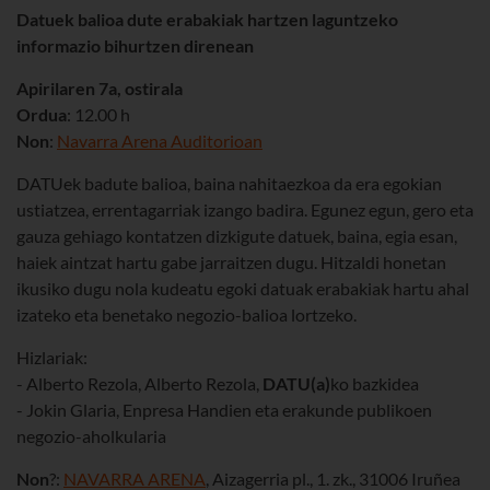
Datuek balioa dute erabakiak hartzen laguntzeko
informazio bihurtzen direnean
Apirilaren 7a, ostirala
Ordua
: 12.00 h
Non
:
Navarra Arena Auditorioan
DATUek badute balioa, baina nahitaezkoa da era egokian
ustiatzea, errentagarriak izango badira. Egunez egun, gero eta
gauza gehiago kontatzen dizkigute datuek, baina, egia esan,
haiek aintzat hartu gabe jarraitzen dugu. Hitzaldi honetan
ikusiko dugu nola kudeatu egoki datuak erabakiak hartu ahal
izateko eta benetako negozio-balioa lortzeko.
Hizlariak:
- Alberto Rezola, Alberto Rezola,
DATU(a)
ko bazkidea
- Jokin Glaria, Enpresa Handien eta erakunde publikoen
negozio-aholkularia
Non
?:
NAVARRA ARENA
, Aizagerria pl., 1. zk., 31006 Iruñea