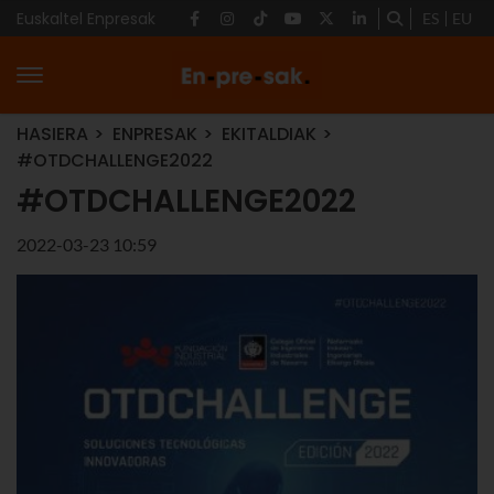
Euskaltel Enpresak
ES
EU
HASIERA
ENPRESAK
EKITALDIAK
#OTDCHALLENGE2022
#OTDCHALLENGE2022
2022-03-23 10:59