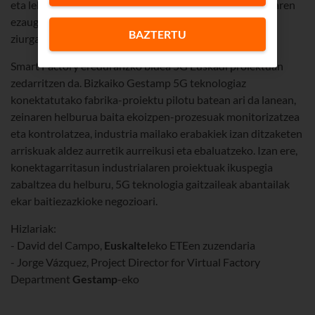
eta lehiakorra erdiesteko, malgutasuna izanik ekoizpenaren
ezaugarri nagusietako bat, eta hil ala bizikoa, merkatu-
BAZTERTU
ziurgabetasun honetan.
Smart Factory ereduranzko bidea 5G Euskadi proiektuan
zedarritzen da. Bizkaiko Gestamp 5G teknologiaz
konektatutako fabrika-proiektu pilotu batean ari da lanean,
zeinaren helburua baita ekoizpen-prozesuak monitorizatzea
eta kontrolatzea, industria mailako erabakiek izan ditzaketen
arriskuak aldez aurretik aurreikusi eta ebaluatzeko. Izan ere,
konektagarritasun industrialaren proiektuak ikuspegia
zabaltzea du helburu, 5G teknologia gaitzaileak abantailak
ekar baitiezazkioke negozioari.
Hizlariak:
- David del Campo,
Euskaltel
eko ETEen zuzendaria
- Jorge Vázquez, Project Director for Virtual Factory
Department
Gestamp
-eko