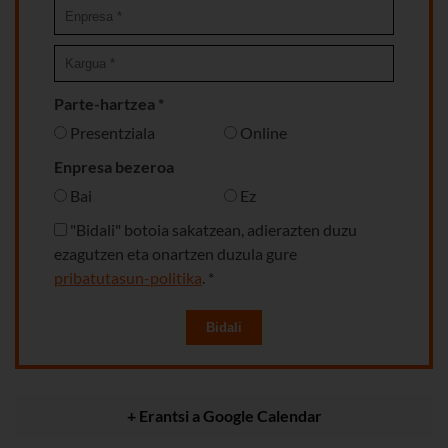
Parte-hartzea *
Presentziala
Online
Enpresa bezeroa
Bai
Ez
"Bidali" botoia sakatzean, adierazten duzu
ezagutzen eta onartzen duzula gure
pribatutasun-politika
. *
Bidali
+ Erantsi a Google Calendar