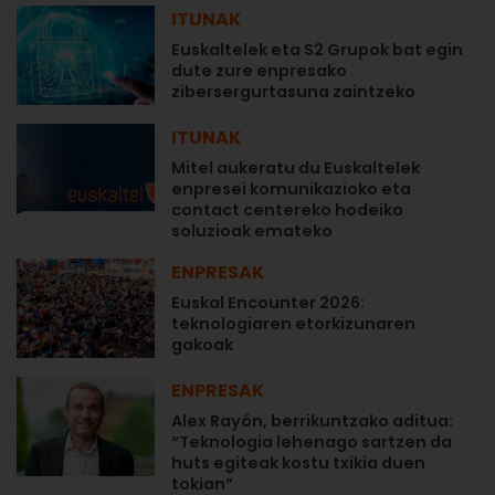
ITUNAK
Euskaltelek eta S2 Grupok bat egin
dute zure enpresako
zibersergurtasuna zaintzeko
ITUNAK
Mitel aukeratu du Euskaltelek
enpresei komunikazioko eta
contact centereko hodeiko
soluzioak emateko
ENPRESAK
Euskal Encounter 2026:
teknologiaren etorkizunaren
gakoak
ENPRESAK
Alex Rayón, berrikuntzako aditua:
“Teknologia lehenago sartzen da
huts egiteak kostu txikia duen
tokian”