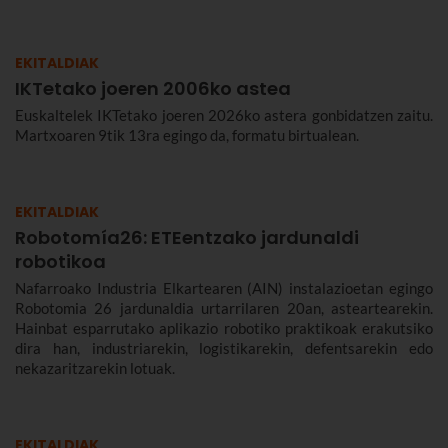
EKITALDIAK
IKTetako joeren 2006ko astea
Euskaltelek IKTetako joeren 2026ko astera gonbidatzen zaitu.
Martxoaren 9tik 13ra egingo da, formatu birtualean.
EKITALDIAK
Robotomía26: ETEentzako jardunaldi
robotikoa
Nafarroako Industria Elkartearen (AIN) instalazioetan egingo
Robotomia 26 jardunaldia urtarrilaren 20an, asteartearekin.
Hainbat esparrutako aplikazio robotiko praktikoak erakutsiko
dira han, industriarekin, logistikarekin, defentsarekin edo
nekazaritzarekin lotuak.
EKITALDIAK