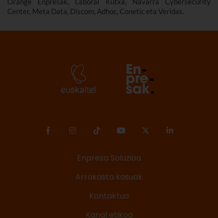
Orange Enpresak, Laboral Kutxa, Navarra Cybersecurity
Center, Meta Data, Discom, Adhoc, Conetic eta Veridas.
Enpresa Soluzioa
Arrakasta kasuak
Kontaktua
Kanal etikoa