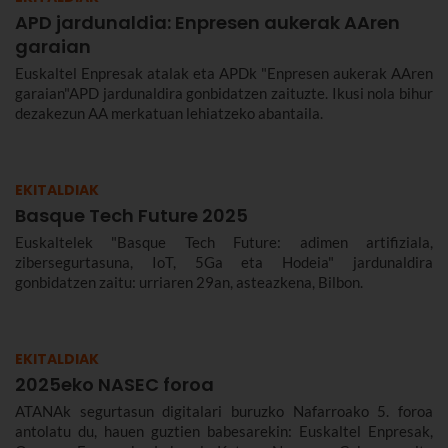
APD jardunaldia: Enpresen aukerak AAren
garaian
Euskaltel Enpresak atalak eta APDk "Enpresen aukerak AAren
garaian"APD jardunaldira gonbidatzen zaituzte. Ikusi nola bihur
dezakezun AA merkatuan lehiatzeko abantaila.
EKITALDIAK
Basque Tech Future 2025
Euskaltelek "Basque Tech Future: adimen artifiziala,
zibersegurtasuna, IoT, 5Ga eta Hodeia" jardunaldira
gonbidatzen zaitu: urriaren 29an, asteazkena, Bilbon.
EKITALDIAK
2025eko NASEC foroa
ATANAk segurtasun digitalari buruzko Nafarroako 5. foroa
antolatu du, hauen guztien babesarekin: Euskaltel Enpresak,