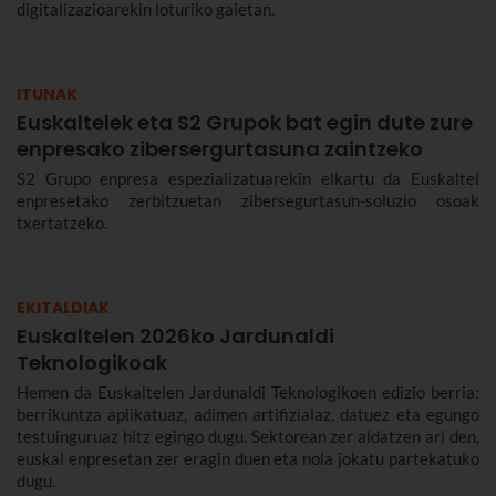
digitalizazioarekin loturiko gaietan.
ITUNAK
Euskaltelek eta S2 Grupok bat egin dute zure
enpresako zibersergurtasuna zaintzeko
S2 Grupo enpresa espezializatuarekin elkartu da Euskaltel
enpresetako zerbitzuetan zibersegurtasun-soluzio osoak
txertatzeko.
EKITALDIAK
Euskaltelen 2026ko Jardunaldi
Teknologikoak
Hemen da Euskaltelen Jardunaldi Teknologikoen edizio berria:
berrikuntza aplikatuaz, adimen artifizialaz, datuez eta egungo
testuinguruaz hitz egingo dugu. Sektorean zer aldatzen ari den,
euskal enpresetan zer eragin duen eta nola jokatu partekatuko
dugu.