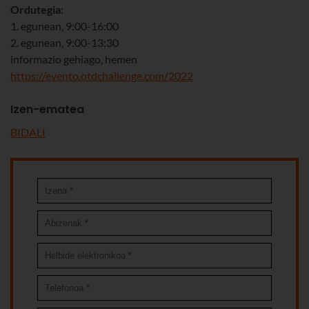
Ordutegia
:
1. egunean, 9:00-16:00
2. egunean, 9:00-13:30
informazio gehiago, hemen
https://evento.otdchallenge.com/2022
Izen-ematea
BIDALI