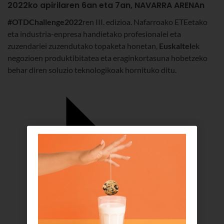
2022ko apirilaren 6an eta 7an, NAVARRA ARENAn
#OTDChallenge2022
ren III. edizioa. Nafarroako ETEetako
eta industria-enpresa handietako profesionalei eta
zuzendariei zuzendutako topaketa honetan,
Euskaltel
ek
negozioen produktibitatea eta eraginkortasuna hobetzeko
behar diren soluzio teknologikoak hornituko ditu.