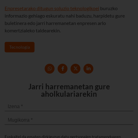
Enpresetarako ditugun soluzio teknologikoei
buruzko
informazio gehiago eskuratu nahi baduzu, harpidetu gure
buletinera edo jarri harremanetan enpresen arlo
komertzialeko taldearekin.
Tecnología
Jarri harremanetan gure
aholkulariarekin
Euskaltel da ematen dizkiguzun datu pertsonalen tratamenduaren