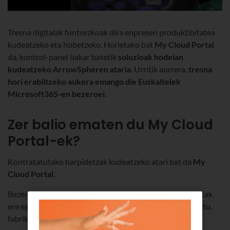
Tresna digitalak funtsezkoak dira enpresen produktibitatea
kudeatzeko eta hobetzeko. Horietako bat
My Cloud Portal
da, kontrol-panel bakar batetik
soluzioak hodeian
kudeatzeko
ArrowSpheren ataria
. Urritik aurrera,
tresna
hori erabiltzeko aukera emango die Euskaltelek
Microsoft365-en bezeroei
.
Zer balio ematen du My Cloud
Portal-ek?
Kontratatutako harpidetzak kudeatzeko atari bat da
My
Cloud Portal.
Bezeroak, harpidetza aktiboak ikusteaz gainera, eragiketak
ere egin ahal izango ditu haiekin, eta zabaldu edo murriztu,
fabrikatzaile bakoitzaren politiken arabera.