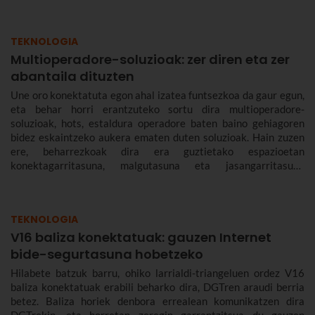
TEKNOLOGIA
Multioperadore-soluzioak: zer diren eta zer
abantaila dituzten
Une oro konektatuta egon ahal izatea funtsezkoa da gaur egun,
eta behar horri erantzuteko sortu dira multioperadore-
soluzioak, hots, estaldura operadore baten baino gehiagoren
bidez eskaintzeko aukera ematen duten soluzioak. Hain zuzen
ere, beharrezkoak dira era guztietako espazioetan
konektagarritasuna, malgutasuna eta jasangarritasuna
bermatzeko, eta abantailak dakartzate erabiltzaileentzat nahiz
enpresentzat.
TEKNOLOGIA
V16 baliza konektatuak: gauzen Internet
bide-segurtasuna hobetzeko
Hilabete batzuk barru, ohiko larrialdi-triangeluen ordez V16
baliza konektatuak erabili beharko dira, DGTren araudi berria
betez. Baliza horiek denbora errealean komunikatzen dira
DGTrekin, eta horretan zeregin garrantzitsua du gauzen