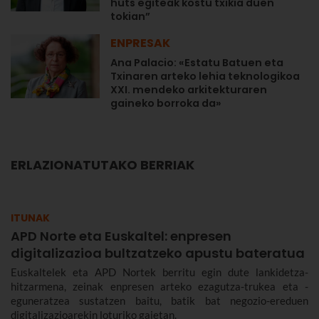
huts egiteak kostu txikia duen
tokian”
ENPRESAK
Ana Palacio: «Estatu Batuen eta
Txinaren arteko lehia teknologikoa
XXI. mendeko arkitekturaren
gaineko borroka da»
ERLAZIONATUTAKO BERRIAK
ITUNAK
APD Norte eta Euskaltel: enpresen
digitalizazioa bultzatzeko apustu bateratua
Euskaltelek eta APD Nortek berritu egin dute lankidetza-
hitzarmena, zeinak enpresen arteko ezagutza-trukea eta -
eguneratzea sustatzen baitu, batik bat negozio-ereduen
digitalizazioarekin loturiko gaietan.