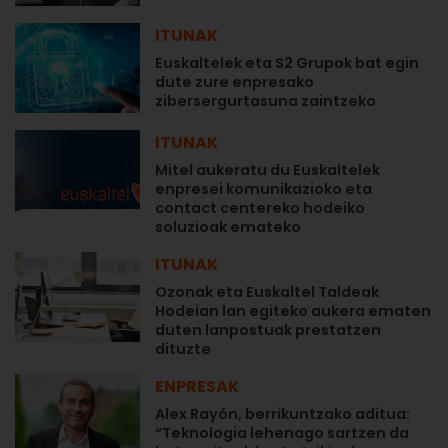
ITUNAK
Euskaltelek eta S2 Grupok bat egin
dute zure enpresako
zibersergurtasuna zaintzeko
ITUNAK
Mitel aukeratu du Euskaltelek
enpresei komunikazioko eta
contact centereko hodeiko
soluzioak emateko
ITUNAK
Ozonak eta Euskaltel Taldeak
Hodeian lan egiteko aukera ematen
duten lanpostuak prestatzen
dituzte
ENPRESAK
Alex Rayón, berrikuntzako aditua:
“Teknologia lehenago sartzen da