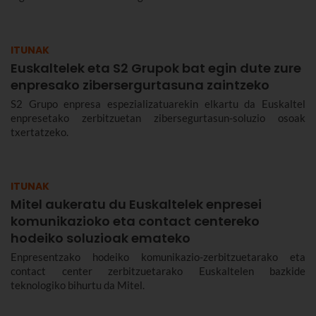
ITUNAK
Euskaltelek eta S2 Grupok bat egin dute zure
enpresako zibersergurtasuna zaintzeko
S2 Grupo enpresa espezializatuarekin elkartu da Euskaltel
enpresetako zerbitzuetan zibersegurtasun-soluzio osoak
txertatzeko.
ITUNAK
Mitel aukeratu du Euskaltelek enpresei
komunikazioko eta contact centereko
hodeiko soluzioak emateko
Enpresentzako hodeiko komunikazio-zerbitzuetarako eta
contact center zerbitzuetarako Euskaltelen bazkide
teknologiko bihurtu da Mitel.