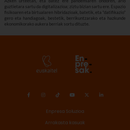
Azken urteetan, eta batez ere pandemiaren ondoren, arlo
guztietara sartu da digitalizazioa; ziztu bizian sartu ere. Espazio
fisikoaren eta birtualaren hibridazioak, batetik, eta "datifikazio"
gero eta handiagoak, bestetik, berrikuntzarako eta hazkunde
ekonomikorako aukera berriak sortu dituzte.
Enpresa Soluzioa
Arrakasta kasuak