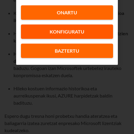
ONARTU
Kontratatutako harpidetza-mota bakoitzaren
prezioa
ikusi.
KONFIGURATU
Harpidetza-mota bakoitzean
kontratatutako lizentzien
kopurua handitu
.
BAZTERTU
Harpidetza automatikoki berritzeko aukera
desaktibatu
, une horretan baja emateko, hala nahi
baduzu. Gogoan izan Microsoftek urtebetez irauteko
konpromisoa eskatzen duela.
Hileko kostuen informazio historikoa eta
aurreikuspenak ikusi, AZURE harpidetzak baldin
badituzu.
Espero dugu tresna honi probetxu handia ateratzea eta
baliagarria izatea zuretzat enpresako Microsoft lizentziak
kudeatzeko.