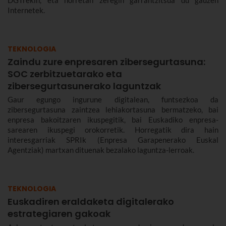
Internetek.
TEKNOLOGIA
Zaindu zure enpresaren zibersegurtasuna:
SOC zerbitzuetarako eta
zibersegurtasunerako laguntzak
Gaur egungo ingurune digitalean, funtsezkoa da
zibersegurtasuna zaintzea lehiakortasuna bermatzeko, bai
enpresa bakoitzaren ikuspegitik, bai Euskadiko enpresa-
sarearen ikuspegi orokorretik. Horregatik dira hain
interesgarriak SPRIk (Enpresa Garapenerako Euskal
Agentziak) martxan dituenak bezalako laguntza-lerroak.
TEKNOLOGIA
Euskadiren eraldaketa digitalerako
estrategiaren gakoak