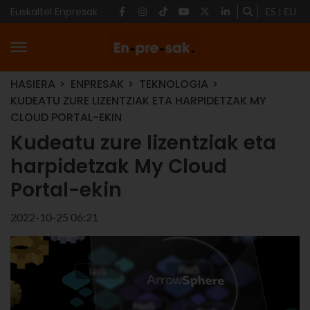
Euskaltel Enpresak
ES
EU
HASIERA
ENPRESAK
TEKNOLOGIA
KUDEATU ZURE LIZENTZIAK ETA HARPIDETZAK MY
CLOUD PORTAL-EKIN
Kudeatu zure lizentziak eta
harpidetzak My Cloud
Portal-ekin
2022-10-25 06:21