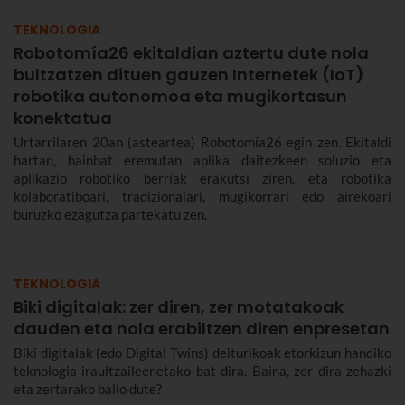
TEKNOLOGIA
Robotomía26 ekitaldian aztertu dute nola
bultzatzen dituen gauzen Internetek (IoT)
robotika autonomoa eta mugikortasun
konektatua
Urtarrilaren 20an (asteartea) Robotomía26 egin zen. Ekitaldi
hartan, hainbat eremutan aplika daitezkeen soluzio eta
aplikazio robotiko berriak erakutsi ziren, eta robotika
kolaboratiboari, tradizionalari, mugikorrari edo airekoari
buruzko ezagutza partekatu zen.
TEKNOLOGIA
Biki digitalak: zer diren, zer motatakoak
dauden eta nola erabiltzen diren enpresetan
Biki digitalak (edo Digital Twins) deiturikoak etorkizun handiko
teknologia iraultzaileenetako bat dira. Baina, zer dira zehazki
eta zertarako balio dute?