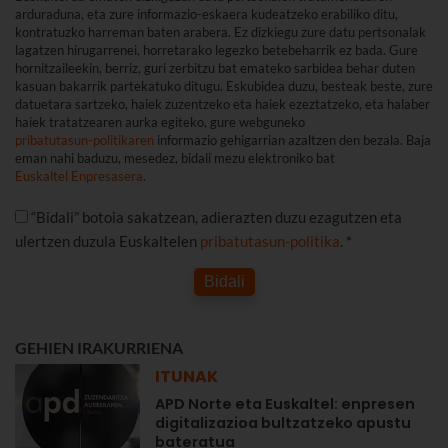
arduraduna, eta zure informazio-eskaera kudeatzeko erabiliko ditu,
kontratuzko harreman baten arabera. Ez dizkiegu zure datu pertsonalak
lagatzen hirugarrenei, horretarako legezko betebeharrik ez bada. Gure
hornitzaileekin, berriz, guri zerbitzu bat emateko sarbidea behar duten
kasuan bakarrik partekatuko ditugu. Eskubidea duzu, besteak beste, zure
datuetara sartzeko, haiek zuzentzeko eta haiek ezeztatzeko, eta halaber
haiek tratatzearen aurka egiteko, gure webguneko
pribatutasun-politikaren
informazio gehigarrian azaltzen den bezala. Baja
eman nahi baduzu, mesedez, bidali mezu elektroniko bat
Euskaltel Enpresasera
.
“Bidali” botoia sakatzean, adierazten duzu ezagutzen eta
ulertzen duzula Euskaltelen
pribatutasun-politika
. *
Bidali
GEHIEN IRAKURRIENA
ITUNAK
APD Norte eta Euskaltel: enpresen
digitalizazioa bultzatzeko apustu
bateratua