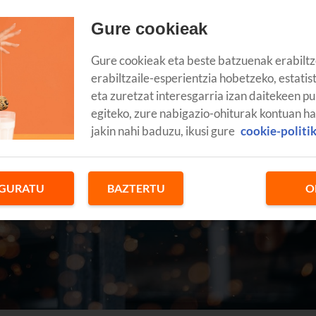
Gure cookieak
Gure cookieak eta beste batzuenak erabiltz
erabiltzaile-esperientzia hobetzeko, estatis
eta zuretzat interesgarria izan daitekeen pu
egiteko, zure nabigazio-ohiturak kontuan h
jakin nahi baduzu, ikusi gure
cookie-politi
GURATU
BAZTERTU
O