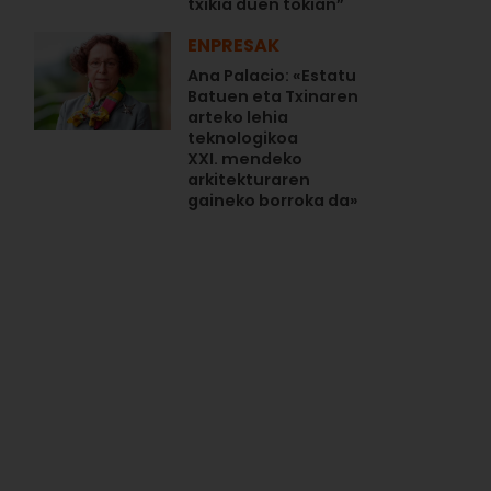
txikia duen tokian”
ENPRESAK
Ana Palacio: «Estatu
Batuen eta Txinaren
arteko lehia
teknologikoa
XXI. mendeko
arkitekturaren
gaineko borroka da»