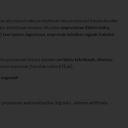
n eta industriako produktuari eta prozesuari lotuta dauden
tika-zerbitzuak ematen dituzten
enpresetan Elektronika,
) txertatzen laguntzea
,
enpresak lehiakorragoak izateko
.
 eta prozesuari lotuta dauden
zerbitzu teknikoak, diseinu-
zten enpresak (handiak nahiz ETEak).
 nagusiak
-prozesuen automatizazioa, big data , adimen artifiziala,