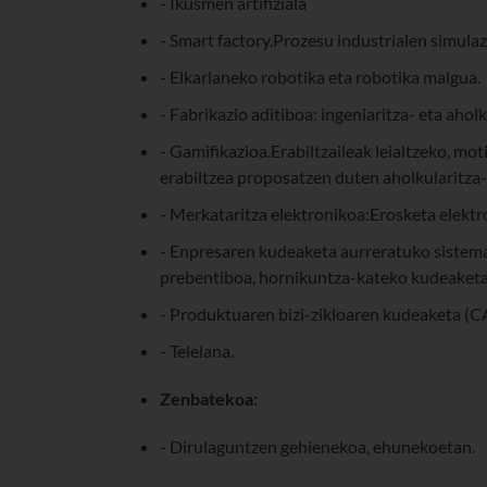
- Ikusmen artifiziala
- Smart factory.Prozesu industrialen simulaz
- Elkarlaneko robotika eta robotika malgua.
- Fabrikazio aditiboa: ingeniaritza- eta ahol
- Gamifikazioa.Erabiltzaileak leialtzeko, m
erabiltzea proposatzen duten aholkularitza
- Merkataritza elektronikoa:Erosketa elektr
- Enpresaren kudeaketa aurreratuko sistema
prebentiboa, hornikuntza-kateko kudeaketa 
- Produktuaren bizi-zikloaren kudeaketa 
- Telelana.
Zenbatekoa:
- Dirulaguntzen gehienekoa, ehunekoetan.