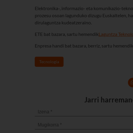
Elektronika-, informazio- eta komunikazio-tekno
prozesu osoan lagunduko dizugu Euskaltelen, has
dirulaguntza kudeatzeraino.
ETE bat bazara, sartu hemendik
Laguntza Teknol
Enpresa handi bat bazara, berriz, sartu hemendi
Tecnología
Jarri harreman