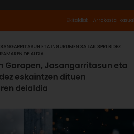
Ekitaldiak
Arrakasta-kasua
SANGARRITASUN ETA INGURUMEN SAILAK SPRI BIDEZ
RAMAREN DEIALDIA
n Garapen, Jasangarritasun eta
dez eskaintzen dituen
ren deialdia