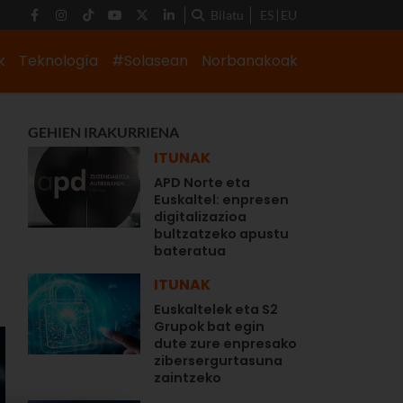
Bilatu
ES
EU
k
Teknología
#Solasean
Norbanakoak
GEHIEN IRAKURRIENA
ITUNAK
APD Norte eta
Euskaltel: enpresen
digitalizazioa
bultzatzeko apustu
bateratua
ITUNAK
Euskaltelek eta S2
Grupok bat egin
dute zure enpresako
zibersergurtasuna
zaintzeko