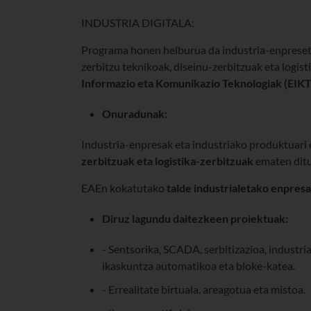
INDUSTRIA DIGITALA:
Programa honen helburua da industria-enpreseta
zerbitzu teknikoak, diseinu-zerbitzuak eta logis
Informazio eta Komunikazio Teknologiak (EIKT
Onuradunak:
Industria-enpresak eta industriako produktuari
zerbitzuak eta logistika-zerbitzuak
ematen ditu
EAEn kokatutako
talde industrialetako enpresa
Diruz lagundu daitezkeen proiektuak:
- Sentsorika, SCADA, serbitizazioa, industria
ikaskuntza automatikoa eta bloke-katea.
- Errealitate birtuala, areagotua eta mistoa.