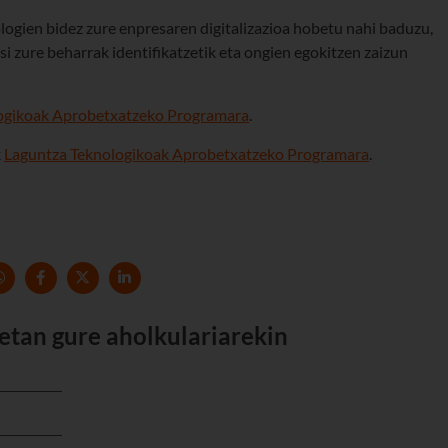
logien bidez zure enpresaren digitalizazioa hobetu nahi baduzu,
i zure beharrak identifikatzetik eta ongien egokitzen zaizun
ogikoak Aprobetxatzeko Programara
.
k
Laguntza Teknologikoak Aprobetxatzeko Programara
.
etan gure aholkulariarekin