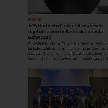
ITUNAK
APD Norte eta Euskaltel: enpresen
digitalizazioa bultzatzeko apustu
bateratua
Euskaltelek eta APD Nortek berritu egin d
lankidetza-hitzarmena, zeinak enpresen art
ezagutza-trukea eta -eguneratzea sustatzen bai
batik bat negozio-ereduen digitalizazioare
loturiko gaietan.