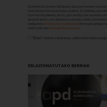
Euskaltel da ematen dizkiguzun datu pertsonalen tratame
kontratuzko harreman baten arabera. Ez dizkiegu zure dat
Gure hornitzaileekin, berriz, guri zerbitzu bat emateko s
besteak beste, zure datuetara sartzeko, haiek zuzentzeko 
webguneko
pribatutasun-politikaren
informazio gehigarri
elektroniko bat
Euskaltel Enpresasera
.
“Bidali” botoia sakatzean, adierazten duzu ezag
ERLAZIONATUTAKO BERRIAK