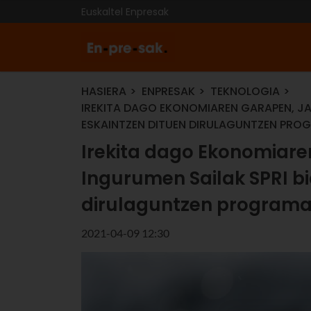
Euskaltel Enpresak
HASIERA
ENPRESAK
TEKNOLOGIA
IREKITA DAGO EKONOMIAREN GARAPEN, JA
ESKAINTZEN DITUEN DIRULAGUNTZEN PROG
Irekita dago Ekonomiare
Ingurumen Sailak SPRI bi
dirulaguntzen programa
2021-04-09 12:30