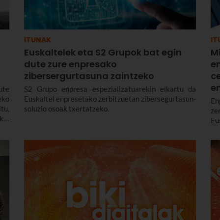
ITUNAK
IT
Euskaltelek eta S2 Grupok bat egin
Mi
dute zure enpresako
e
zibersergurtasuna zaintzeko
c
e
ute
S2 Grupo enpresa espezializatuarekin elkartu da
eko
Euskaltel enpresetako zerbitzuetan zibersegurtasun-
E
tu,
soluzio osoak txertatzeko.
ze
kin
Eu