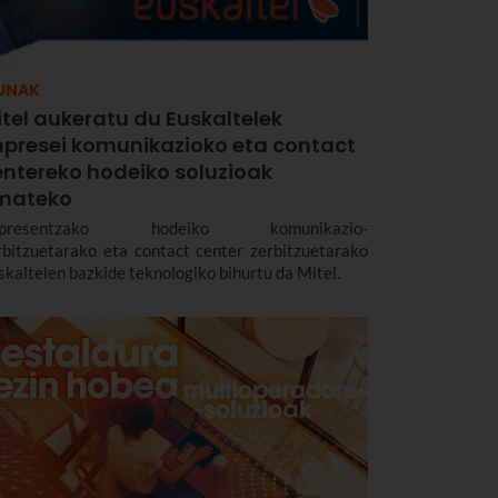
UNAK
tel aukeratu du Euskaltelek
npresei komunikazioko eta contact
entereko hodeiko soluzioak
mateko
npresentzako hodeiko komunikazio-
rbitzuetarako eta contact center zerbitzuetarako
skaltelen bazkide teknologiko bihurtu da Mitel.