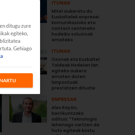
ITUNAK
Mitel aukeratu du
Euskaltelek enpresei
komunikazioko eta
en ditugu zure
contact centereko
tikak egiteko,
hodeiko soluzioak
emateko
blizitatea
artuta. Gehiago
ITUNAK
ka
Ozonak eta Euskaltel
Taldeak Hodeian lan
egiteko aukera
ematen duten
NARTU
lanpostuak
prestatzen dituzte
ENPRESAK
Alex Rayón,
berrikuntzako
aditua: “Teknologia
lehenago sartzen da
huts egiteak kostu