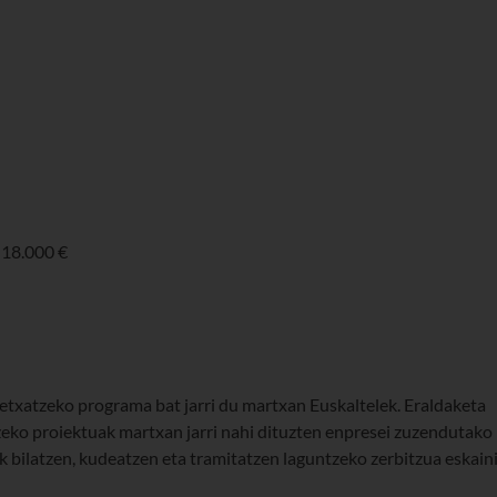
:18.000 €
etxatzeko programa bat jarri du martxan Euskaltelek. Eraldaketa
zeko proiektuak martxan jarri nahi dituzten enpresei zuzendutako
k bilatzen, kudeatzen eta tramitatzen laguntzeko zerbitzua eskain