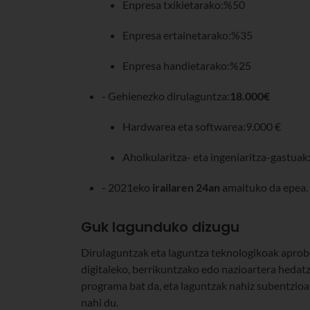
Enpresa txikietarako:%50
Enpresa ertainetarako:%35
Enpresa handietarako:%25
- Gehienezko dirulaguntza:
18.000€
Hardwarea eta softwarea:9.000 €
Aholkularitza- eta ingeniaritza-gastuak
- 2021eko
irailaren 24an
amaituko da epea.
Guk lagunduko dizugu
Dirulaguntzak eta laguntza teknologikoak aprob
digitaleko, berrikuntzako edo nazioartera hedat
programa bat da, eta laguntzak nahiz subentzioa
nahi du.