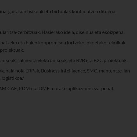
ioa, gaitasun fisikoak eta birtualak konbinatzen dituena.
kularitza-zerbitzuak. Hasierako ideia, diseinua eta ekoizpena.
otibatzeko eta haien konpromisoa lortzeko jokoetako teknikak
-proiektuak.
onikoak, salmenta elektronikoak, eta B2B eta B2C proiektuak.
k, hala nola ERPak, Business Intelligence, SMC, mantentze-lan
logistikoa.*
(CAM CAE, PDM eta DMF motako aplikazioen ezarpena).