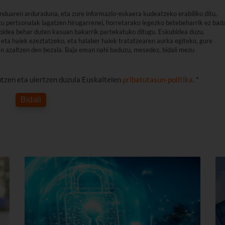
nduaren arduraduna, eta zure informazio-eskaera kudeatzeko erabiliko ditu,
u pertsonalak lagatzen hirugarrenei, horretarako legezko betebeharrik ez bad
arbidea behar duten kasuan bakarrik partekatuko ditugu. Eskubidea duzu,
eta haiek ezeztatzeko, eta halaber haiek tratatzearen aurka egiteko, gure
an azaltzen den bezala. Baja eman nahi baduzu, mesedez, bidali mezu
utzen eta ulertzen duzula Euskaltelen
pribatutasun-politika
. *
Bidali