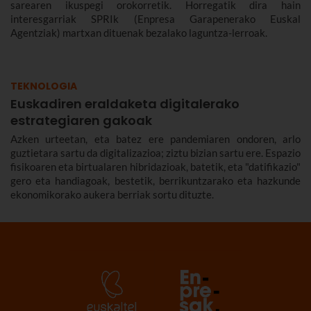
sarearen ikuspegi orokorretik. Horregatik dira hain
interesgarriak SPRIk (Enpresa Garapenerako Euskal
Agentziak) martxan dituenak bezalako laguntza-lerroak.
TEKNOLOGIA
Euskadiren eraldaketa digitalerako
estrategiaren gakoak
Azken urteetan, eta batez ere pandemiaren ondoren, arlo
guztietara sartu da digitalizazioa; ziztu bizian sartu ere. Espazio
fisikoaren eta birtualaren hibridazioak, batetik, eta "datifikazio"
gero eta handiagoak, bestetik, berrikuntzarako eta hazkunde
ekonomikorako aukera berriak sortu dituzte.