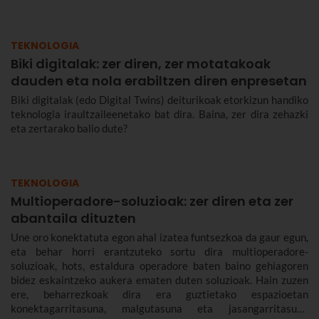
TEKNOLOGIA
Biki digitalak: zer diren, zer motatakoak
dauden eta nola erabiltzen diren enpresetan
Biki digitalak (edo Digital Twins) deiturikoak etorkizun handiko
teknologia iraultzaileenetako bat dira. Baina, zer dira zehazki
eta zertarako balio dute?
TEKNOLOGIA
Multioperadore-soluzioak: zer diren eta zer
abantaila dituzten
Une oro konektatuta egon ahal izatea funtsezkoa da gaur egun,
eta behar horri erantzuteko sortu dira multioperadore-
soluzioak, hots, estaldura operadore baten baino gehiagoren
bidez eskaintzeko aukera ematen duten soluzioak. Hain zuzen
ere, beharrezkoak dira era guztietako espazioetan
konektagarritasuna, malgutasuna eta jasangarritasuna