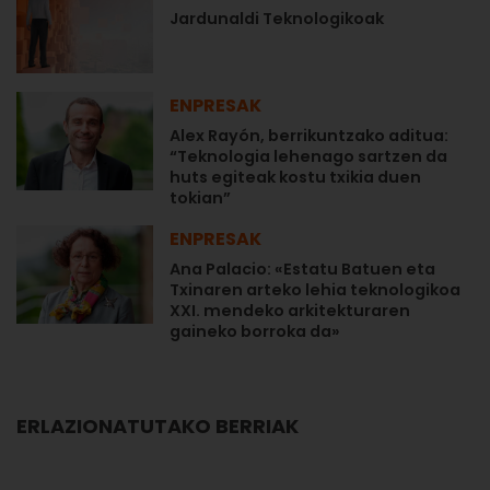
Jardunaldi Teknologikoak
ENPRESAK
Alex Rayón, berrikuntzako aditua:
“Teknologia lehenago sartzen da
huts egiteak kostu txikia duen
tokian”
ENPRESAK
Ana Palacio: «Estatu Batuen eta
Txinaren arteko lehia teknologikoa
XXI. mendeko arkitekturaren
gaineko borroka da»
ERLAZIONATUTAKO BERRIAK