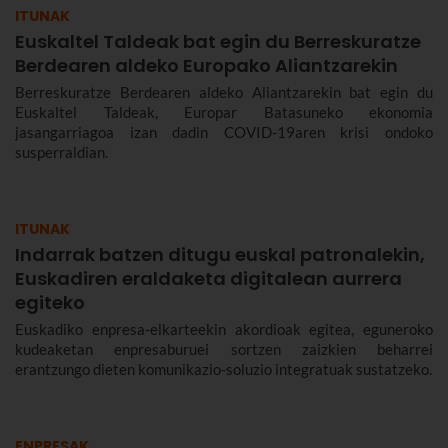
ITUNAK
Euskaltel Taldeak bat egin du Berreskuratze
Berdearen aldeko Europako Aliantzarekin
Berreskuratze Berdearen aldeko Aliantzarekin bat egin du
Euskaltel Taldeak, Europar Batasuneko ekonomia
jasangarriagoa izan dadin COVID-19aren krisi ondoko
susperraldian.
ITUNAK
Indarrak batzen ditugu euskal patronalekin,
Euskadiren eraldaketa digitalean aurrera
egiteko
Euskadiko enpresa-elkarteekin akordioak egitea, eguneroko
kudeaketan enpresaburuei sortzen zaizkien beharrei
erantzungo dieten komunikazio-soluzio integratuak sustatzeko.
ENPRESAK