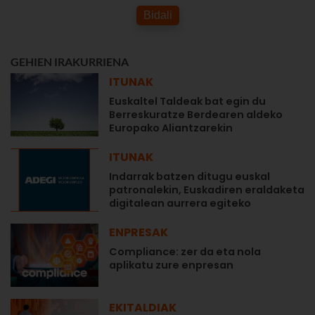
Bidali
GEHIEN IRAKURRIENA
ITUNAK
Euskaltel Taldeak bat egin du
Berreskuratze Berdearen aldeko
Europako Aliantzarekin
ITUNAK
Indarrak batzen ditugu euskal
patronalekin, Euskadiren eraldaketa
digitalean aurrera egiteko
ENPRESAK
Compliance: zer da eta nola
aplikatu zure enpresan
EKITALDIAK