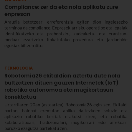
Compliance: zer da eta nola aplikatu zure
enpresan
Araudia betetzeari erreferentzia egiten dion ingelesezko
terminoa da compliance. Enpresek arrisku operatibo eta legalak
identifikatzeko eta prebentzio-, kudeaketa- eta erantzun-
moduak ezartzeko finkatutako prozedura eta jardunbide
egokiak biltzen ditu.
TEKNOLOGIA
Robotomía26 ekitaldian aztertu dute nola
bultzatzen dituen gauzen Internetek (IoT)
robotika autonomoa eta mugikortasun
konektatua
Urtarrilaren 20an (asteartea) Robotomía26 egin zen. Ekitaldi
hartan, hainbat eremutan aplika daitezkeen soluzio eta
aplikazio robotiko berriak erakutsi ziren, eta robotika
kolaboratiboari, tradizionalari, mugikorrari edo airekoari
buruzko ezagutza partekatu zen.