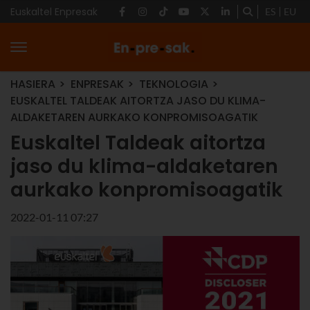
Euskaltel Enpresak
ES
EU
HASIERA
ENPRESAK
TEKNOLOGIA
EUSKALTEL TALDEAK AITORTZA JASO DU KLIMA-
ALDAKETAREN AURKAKO KONPROMISOAGATIK
Euskaltel Taldeak aitortza
jaso du klima-aldaketaren
aurkako konpromisoagatik
2022-01-11 07:27