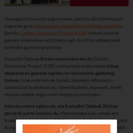
Jasangarritasuna eta ingurumena zaintzea dira lehentasun
nagusiak gure
erantzukizun sozial korporatiboko politikan
.
Berriki,
Carbon Disclosure Project (CDP)
irabazi asmorik
gabeko erakundeak aintzatetsi egin du klima-aldaketaren
kontrako gure konpromisoa.
Euskaltel Taldeak
B balorazioa eskuratu du
Carbon
Disclosure Project (CDP) nazioarteko erakundeak
klima-
aldaketaren gainean eginiko erreferentzia-galdetegi
batean
. Erakunde horrek mundu zabaleko informazio-
sistema bat kudeatzen du, inbertitzaileek, enpresek, hiriek
eta eskualdeek ingurumen-inpaktua neurtzeko.
Inkesta urtero egiten da, eta Euskaltel Taldeak 2016az
geroztik parte hartzen du
. Metodologia luze-zabala eta
independentea baliatuz, CDPk enpresak ebaluatzen ditu, eta
A eta F bitarteko kalifikazioa ematen die, hainbat parametro