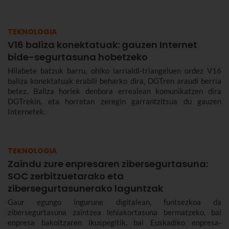
bermatzeko, eta abantailak dakartzate erabiltzaileentzat nahiz
enpresentzat.
TEKNOLOGIA
V16 baliza konektatuak: gauzen Internet
bide-segurtasuna hobetzeko
Hilabete batzuk barru, ohiko larrialdi-triangeluen ordez V16
baliza konektatuak erabili beharko dira, DGTren araudi berria
betez. Baliza horiek denbora errealean komunikatzen dira
DGTrekin, eta horretan zeregin garrantzitsua du gauzen
Internetek.
TEKNOLOGIA
Zaindu zure enpresaren zibersegurtasuna:
SOC zerbitzuetarako eta
zibersegurtasunerako laguntzak
Gaur egungo ingurune digitalean, funtsezkoa da
zibersegurtasuna zaintzea lehiakortasuna bermatzeko, bai
enpresa bakoitzaren ikuspegitik, bai Euskadiko enpresa-