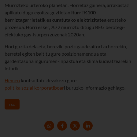
Murrizteko urteroko planetan. Horretaz gainera, arrakastaz
aplikatu dugu egoitza guztietan
iturri %100
berriztagarrietatik eskuratutako elektrizitatea
erosteko
prozesua. Horri esker, %72 murriztu ditugu BEG berotegi-
efektuko gas-isurpen zuzenak 2020an.
Hori guztia dela eta, bereziki pozik gaude aitortza horrekin,
berretsi egiten baititu gure posizionamendua eta
gardentasuna ingurumen-inpaktua eta klima kudeatzearekin
loturik.
Hemen
kontsultatu dezakezu gure
politika sozial korporatiboar
i buruzko informazio gehiago.
rsc