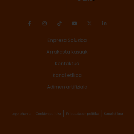
Enpresa Soluzioa
Arrakasta kasuak
Kontaktua
Kanal etikoa
Adimen artifiziala
Lege-oharra
Cookien politika
Pribatutasun politika
Kanal etikoa