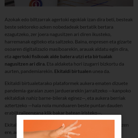
Azokak edo biltzarrak agertoki egokiak izan dira beti, besteak
beste sektoreko azken nobedadeak bertatik bertara
ezagutzeko, zer joera nagusitzen ari diren ikusteko,
harremanak egiteko eta saltzeko. Baina, enpresen eta gizarte
osoaren digitalizazio masiboarekin, arauak aldatu egin dira,
eta
agertoki fisikoak alde batera utzi eta birtualak
nagusitzen ari dira
. Eta aldaketa hori izugarri bizkortu da
aurten, pandemiarekin.
Ekitaldi birtualen
unea da.
Ekitaldi birtualetarako plataformek aukera ematen dizuete
pandemia-garaian zuen jarduerarekin jarraitzeko —kanpoko
ekitaldiak nahiz barne-bilerak eginez—, eta aukera berriak
aztertzeko —hala nola munduaren beste puntan dauden
erabiltzaileengana klik bakar batean iristeko—.
Ekitaldi birtualen ahalmen handienetako bat da, hain zuzen
ere, aukera ematen dutela
aldi berean pertsona ugari