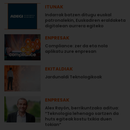
ITUNAK
Indarrak batzen ditugu euskal
patronalekin, Euskadiren eraldaketa
digitalean aurrera egiteko
ENPRESAK
Compliance: zer da eta nola
aplikatu zure enpresan
EKITALDIAK
Jardunaldi Teknologikoak
ENPRESAK
Alex Rayón, berrikuntzako aditua:
“Teknologia lehenago sartzen da
huts egiteak kostu txikia duen
tokian”