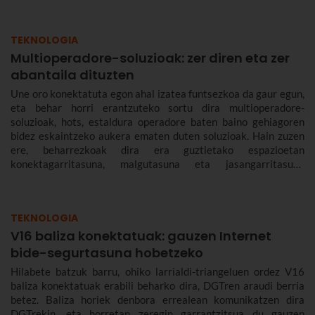
TEKNOLOGIA
Multioperadore-soluzioak: zer diren eta zer
abantaila dituzten
Une oro konektatuta egon ahal izatea funtsezkoa da gaur egun,
eta behar horri erantzuteko sortu dira multioperadore-
soluzioak, hots, estaldura operadore baten baino gehiagoren
bidez eskaintzeko aukera ematen duten soluzioak. Hain zuzen
ere, beharrezkoak dira era guztietako espazioetan
konektagarritasuna, malgutasuna eta jasangarritasuna
bermatzeko, eta abantailak dakartzate erabiltzaileentzat nahiz
enpresentzat.
TEKNOLOGIA
V16 baliza konektatuak: gauzen Internet
bide-segurtasuna hobetzeko
Hilabete batzuk barru, ohiko larrialdi-triangeluen ordez V16
baliza konektatuak erabili beharko dira, DGTren araudi berria
betez. Baliza horiek denbora errealean komunikatzen dira
DGTrekin, eta horretan zeregin garrantzitsua du gauzen