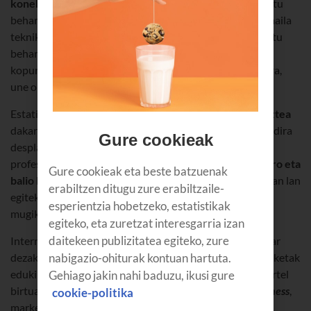
konektatzeko, edozein tokitan daudela ere
; tokiz aldatu
beharrik gabe, eta une bakoitzerako espazio fisiko bat maila
teknikoan, edukiera aldetik nahiz kokapen aldetik egokitu
beharrik gabe. Ekitaldi birtualetarako parte-hartzaile
kopurua ez dago mugatuta, guztiz malgua da, eta, gainera,
une oro jakin dezakezu zenbat dauden konektatuta.
Estatistiken arabera, enpresek eta langileek
%50 aurreztea
dakarte ekitaldi birtualek; izan ere, nabarmen gutxitzen dira
Gure cookieak
desplazamendu- eta garraio-gastuak, eta, gainera,
profesionalen
denbora optimizatzen da
. Eta
horrek gero eta
Gure cookieak eta beste batzuenak
balio handiagoa du profesionalen artean
. Modu horretan lan
erabiltzen ditugu zure erabiltzaile-
egiteko tresna ezin hobea da Office365, talde-lana eta
esperientzia hobetzeko, estatistikak
mugikortasuna errazten dituen soluzio integratu bat.
egiteko, eta zuretzat interesgarria izan
daitekeen publizitatea egiteko, zure
Internet bidez, webinarrak antolatu eta haietan parte har
nabigazio-ohiturak kontuan hartuta.
dezakezue, eta areto birtualetara sar zaitezkete, elkarrizketak
eduki eta harreman komertzialak egiteko edo bisita-txartel
Gehiago jakin nahi baduzu, ikusi gure
birtualak trukatzeko. Egoera horretan sortu da
VR business
,
cookie-politika
marketin digitaleko kontzeptu berri bat,
bezeroen eta