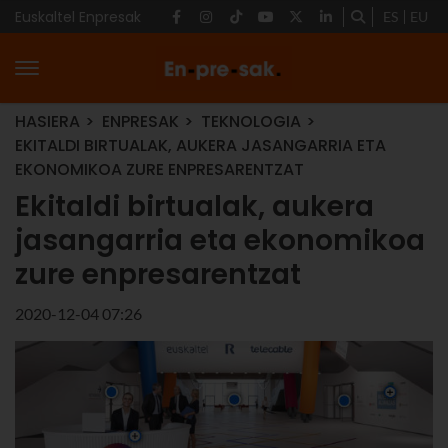
Euskaltel Enpresak
ES
EU
HASIERA
ENPRESAK
TEKNOLOGIA
EKITALDI BIRTUALAK, AUKERA JASANGARRIA ETA
EKONOMIKOA ZURE ENPRESARENTZAT
Ekitaldi birtualak, aukera
jasangarria eta ekonomikoa
zure enpresarentzat
2020-12-04 07:26