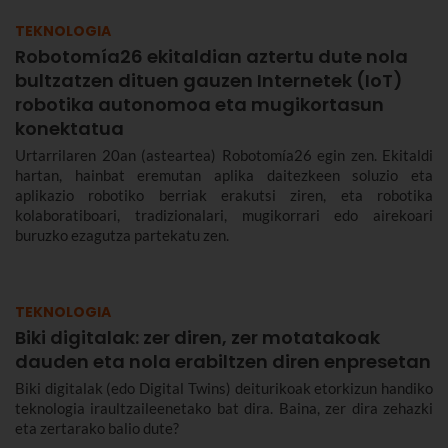
TEKNOLOGIA
Robotomía26 ekitaldian aztertu dute nola
bultzatzen dituen gauzen Internetek (IoT)
robotika autonomoa eta mugikortasun
konektatua
Urtarrilaren 20an (asteartea) Robotomía26 egin zen. Ekitaldi
hartan, hainbat eremutan aplika daitezkeen soluzio eta
aplikazio robotiko berriak erakutsi ziren, eta robotika
kolaboratiboari, tradizionalari, mugikorrari edo airekoari
buruzko ezagutza partekatu zen.
TEKNOLOGIA
Biki digitalak: zer diren, zer motatakoak
dauden eta nola erabiltzen diren enpresetan
Biki digitalak (edo Digital Twins) deiturikoak etorkizun handiko
teknologia iraultzaileenetako bat dira. Baina, zer dira zehazki
eta zertarako balio dute?