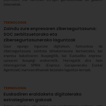
Internetek.
TEKNOLOGIA
Zaindu zure enpresaren zibersegurtasuna:
SOC zerbitzuetarako eta
zibersegurtasunerako laguntzak
Gaur egungo ingurune digitalean, funtsezkoa da
zibersegurtasuna zaintzea lehiakortasuna bermatzeko, bai
enpresa bakoitzaren ikuspegitik, bai Euskadiko enpresa-
sarearen ikuspegi orokorretik. Horregatik dira hain
interesgarriak SPRIk (Enpresa Garapenerako Euskal
Agentziak) martxan dituenak bezalako laguntza-lerroak.
TEKNOLOGIA
Euskadiren eraldaketa digitalerako
estrategiaren gakoak
Azken urteetan, eta batez ere pandemiaren ondoren, arlo