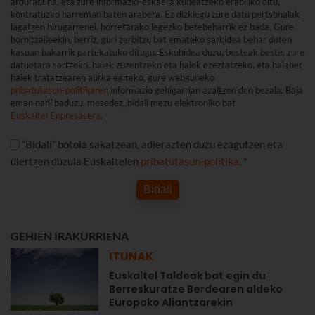
arduraduna, eta zure informazio-eskaera kudeatzeko erabiliko ditu,
kontratuzko harreman baten arabera. Ez dizkiegu zure datu pertsonalak
lagatzen hirugarrenei, horretarako legezko betebeharrik ez bada. Gure
hornitzaileekin, berriz, guri zerbitzu bat emateko sarbidea behar duten
kasuan bakarrik partekatuko ditugu. Eskubidea duzu, besteak beste, zure
datuetara sartzeko, haiek zuzentzeko eta haiek ezeztatzeko, eta halaber
haiek tratatzearen aurka egiteko, gure webguneko
pribatutasun-politikaren
informazio gehigarrian azaltzen den bezala. Baja
eman nahi baduzu, mesedez, bidali mezu elektroniko bat
Euskaltel Enpresasera
.
“Bidali” botoia sakatzean, adierazten duzu ezagutzen eta
ulertzen duzula Euskaltelen
pribatutasun-politika
. *
Bidali
GEHIEN IRAKURRIENA
ITUNAK
Euskaltel Taldeak bat egin du
Berreskuratze Berdearen aldeko
Europako Aliantzarekin