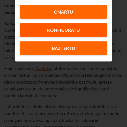
enpresen arteko elkarreragin ingurune birtualen
ONARTU
bidezkoan
oinarritutakoa.
Bada, Euskaltelek ere bere egin ditu ekitaldi birtualen
KONFIGURATU
abantailak.
2020ko Jardunaldi Teknologikoak
online
egin dira
guztiz. Eraikin birtual batean egin dira, eta, topaketetan,
hitzaldiak entzun ahal izan dira, gai jakin batzuei buruzko
BAZTERTU
mintegietan parte hartu, erakustaldi teknologikoen eremuan
sartu, eta sektoreko enpresa nagusien standak ikusi.
Hain zuzen ere,
Dantex
plataformari esker izan zen posible
eraikin birtual hori erabiltzea. Plataforma teknologiko bat da,
hiru dimentsioko
front-end
interaktibo bat modularitate,
eskalagarritasun eta pertsonalizazio handiko
back-end
batekin konbinatzen duena.
Laburbilduz, ekitaldi birtualek enpresaren produktibitatea
handitu eta kostuak murrizten dituzte, eta hori guztia modu
jasangarrian eta ekologikoan, Euskaltel Taldearen
erantzukizun sozial korporatiboaren oinarrizko