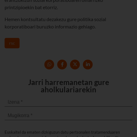
printzipioekin bat etorriz.
Hemen kontsultatu dezakezu gure politika sozial
korporatiboari buruzko informazio gehiago.
rsc
Jarri harremanetan gure
aholkulariarekin
Euskaltel da ematen dizkiguzun datu pertsonalen tratamenduaren