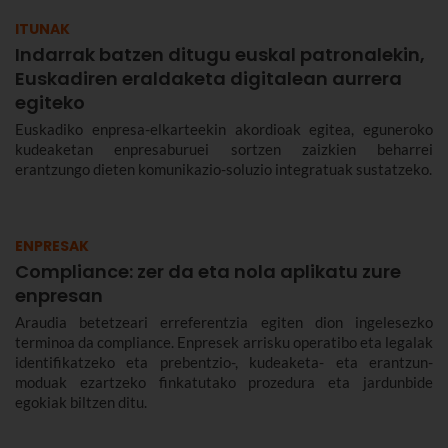
ITUNAK
Indarrak batzen ditugu euskal patronalekin,
Euskadiren eraldaketa digitalean aurrera
egiteko
Euskadiko enpresa-elkarteekin akordioak egitea, eguneroko
kudeaketan enpresaburuei sortzen zaizkien beharrei
erantzungo dieten komunikazio-soluzio integratuak sustatzeko.
ENPRESAK
Compliance: zer da eta nola aplikatu zure
enpresan
Araudia betetzeari erreferentzia egiten dion ingelesezko
terminoa da compliance. Enpresek arrisku operatibo eta legalak
identifikatzeko eta prebentzio-, kudeaketa- eta erantzun-
moduak ezartzeko finkatutako prozedura eta jardunbide
egokiak biltzen ditu.