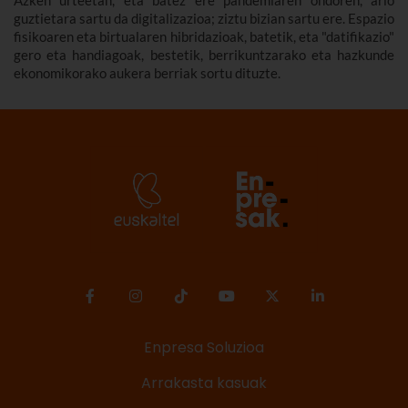
guztietara sartu da digitalizazioa; ziztu bizian sartu ere. Espazio
fisikoaren eta birtualaren hibridazioak, batetik, eta "datifikazio"
gero eta handiagoak, bestetik, berrikuntzarako eta hazkunde
ekonomikorako aukera berriak sortu dituzte.
Enpresa Soluzioa
Arrakasta kasuak