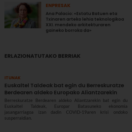
ENPRESAK
Ana Palacio: «Estatu Batuen eta
Txinaren arteko lehia teknologikoa
XXI. mendeko arkitekturaren
gaineko borroka da»
ERLAZIONATUTAKO BERRIAK
ITUNAK
Euskaltel Taldeak bat egin du Berreskuratze
Berdearen aldeko Europako Aliantzarekin
Berreskuratze Berdearen aldeko Aliantzarekin bat egin du
Euskaltel Taldeak, Europar Batasuneko ekonomia
jasangarriagoa izan dadin COVID-19aren krisi ondoko
susperraldian.