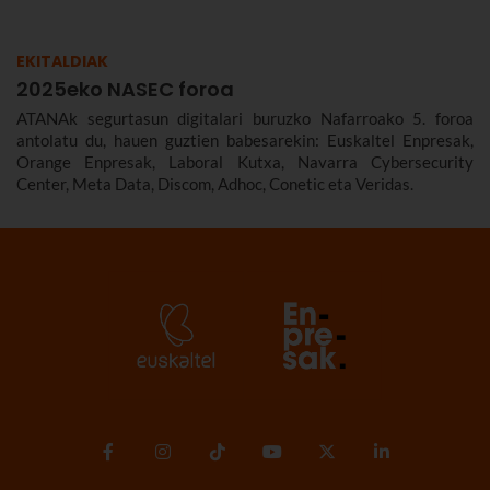
EKITALDIAK
2025eko NASEC foroa
ATANAk segurtasun digitalari buruzko Nafarroako 5. foroa
antolatu du, hauen guztien babesarekin: Euskaltel Enpresak,
Orange Enpresak, Laboral Kutxa, Navarra Cybersecurity
Center, Meta Data, Discom, Adhoc, Conetic eta Veridas.