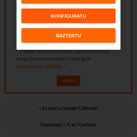
Parte-hartzea *
KONFIGURATU
Presentziala
Online
Enpresa bezeroa
BAZTERTU
Bai
Ez
"Bidali" botoia sakatzean, adierazten duzu
ezagutzen eta onartzen duzula gure
pribatutasun-politika
. *
Bidali
+ Erantsi a Google Calendar
Esportatu + iCal / Outlook