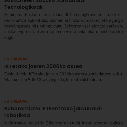
Euskaltelen 2026ko Jardunaldi
Teknologikoak
Hemen da Euskaltelen Jardunaldi Teknologikoen edizio berria:
berrikuntza aplikatuaz, adimen artifizialaz, datuez eta egungo
testuinguruaz hitz egingo dugu. Sektorean zer aldatzen ari den,
euskal enpresetan zer eragin duen eta nola jokatu partekatuko
dugu.
EKITALDIAK
IKTetako joeren 2006ko astea
Euskaltelek IKTetako joeren 2026ko astera gonbidatzen zaitu.
Martxoaren 9tik 13ra egingo da, formatu birtualean.
EKITALDIAK
Robotomía26: ETEentzako jardunaldi
robotikoa
Nafarroako Industria Elkartearen (AIN) instalazioetan egingo