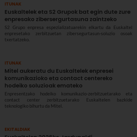
ITUNAK
Euskaltelek eta S2 Grupok bat egin dute zure
enpresako zibersergurtasuna zaintzeko
S2 Grupo enpresa espezializatuarekin elkartu da Euskaltel
enpresetako zerbitzuetan zibersegurtasun-soluzio osoak
txertatzeko.
ITUNAK
Mitel aukeratu du Euskaltelek enpresei
komunikazioko eta contact centereko
hodeiko soluzioak emateko
Enpresentzako hodeiko komunikazio-zerbitzuetarako eta
contact center zerbitzuetarako Euskaltelen bazkide
teknologiko bihurtu da Mitel.
EKITALDIAK