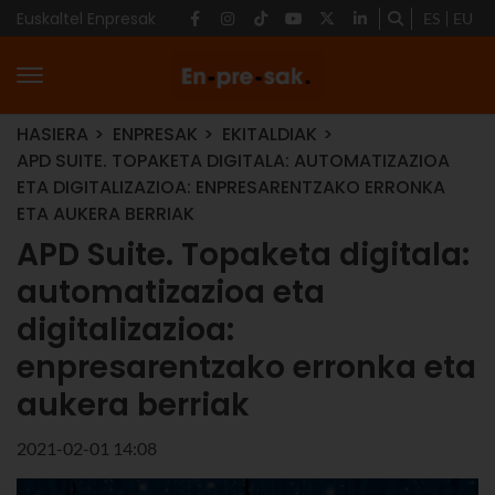
Euskaltel Enpresak
ES
EU
HASIERA
ENPRESAK
EKITALDIAK
APD SUITE. TOPAKETA DIGITALA: AUTOMATIZAZIOA
ETA DIGITALIZAZIOA: ENPRESARENTZAKO ERRONKA
ETA AUKERA BERRIAK
APD Suite. Topaketa digitala:
automatizazioa eta
digitalizazioa:
enpresarentzako erronka eta
aukera berriak
2021-02-01 14:08