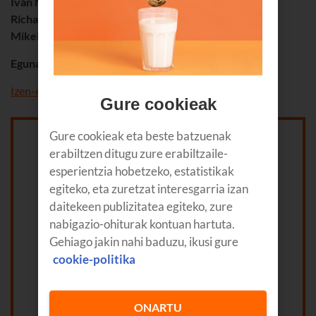
Iván Menédez
, Country Manager
NUTANIX
Richard Villaverde
, CIO
CAPSA
Mikel Madariaga
,
APD
iparraldeko zonako zuzendaria
Eguna eta ordua
: otsailak 11, osteguna, 10: 00etan.
Izen-ematea
Gure cookieak
Gure cookieak eta beste batzuenak
erabiltzen ditugu zure erabiltzaile-
esperientzia hobetzeko, estatistikak
egiteko, eta zuretzat interesgarria izan
daitekeen publizitatea egiteko, zure
nabigazio-ohiturak kontuan hartuta.
Gehiago jakin nahi baduzu, ikusi gure
cookie-politika
ONARTU