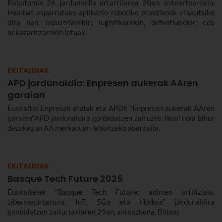
Robotomia 26 jardunaldia urtarrilaren 20an, asteartearekin.
Hainbat esparrutako aplikazio robotiko praktikoak erakutsiko
dira han, industriarekin, logistikarekin, defentsarekin edo
nekazaritzarekin lotuak.
EKITALDIAK
APD jardunaldia: Enpresen aukerak AAren
garaian
Euskaltel Enpresak atalak eta APDk "Enpresen aukerak AAren
garaian"APD jardunaldira gonbidatzen zaituzte. Ikusi nola bihur
dezakezun AA merkatuan lehiatzeko abantaila.
EKITALDIAK
Basque Tech Future 2025
Euskaltelek "Basque Tech Future: adimen artifiziala,
zibersegurtasuna, IoT, 5Ga eta Hodeia" jardunaldira
gonbidatzen zaitu: urriaren 29an, asteazkena, Bilbon.