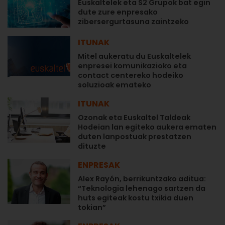
Euskaltelek eta S2 Grupok bat egin
dute zure enpresako
zibersergurtasuna zaintzeko
ITUNAK
Mitel aukeratu du Euskaltelek
enpresei komunikazioko eta
contact centereko hodeiko
soluzioak emateko
ITUNAK
Ozonak eta Euskaltel Taldeak
Hodeian lan egiteko aukera ematen
duten lanpostuak prestatzen
dituzte
ENPRESAK
Alex Rayón, berrikuntzako aditua:
“Teknologia lehenago sartzen da
huts egiteak kostu txikia duen
tokian”