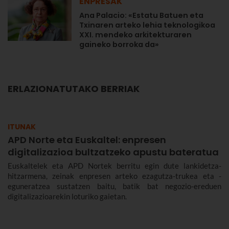
ENPRESAK
Ana Palacio: «Estatu Batuen eta
Txinaren arteko lehia teknologikoa
XXI. mendeko arkitekturaren
gaineko borroka da»
ERLAZIONATUTAKO BERRIAK
ITUNAK
APD Norte eta Euskaltel: enpresen
digitalizazioa bultzatzeko apustu bateratua
Euskaltelek eta APD Nortek berritu egin dute lankidetza-
hitzarmena, zeinak enpresen arteko ezagutza-trukea eta -
eguneratzea sustatzen baitu, batik bat negozio-ereduen
digitalizazioarekin loturiko gaietan.