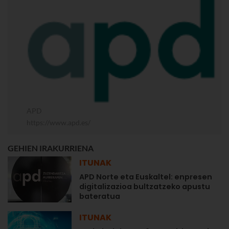
APD
https://www.apd.es/
GEHIEN IRAKURRIENA
ITUNAK
APD Norte eta Euskaltel: enpresen
digitalizazioa bultzatzeko apustu
bateratua
ITUNAK